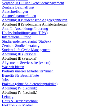
Vergabe, KLR und Gebäudemanagement
Zentrale Beschaffung
Ausschreibungen
Ansprechpartner/innen
Abteilung II (Studentische Angelegenheiten)
Abteilung II (Studentische Angelegenheiten)
Amt für Ausbildungsförderung
Hochschulprüfungsamt (HPA)
International Office
Studierendensekretariat (StuSek)
Zentrale Studienberatung
Student Life Cycle Management
Abteilung III (Personal)
Abteilung III (Personal)
Allgemeine Serviceseite (extern)
Was wir bieten
Portraits unserer Mitarbeiter*innen
Benefits für Beschäftigte
Jobs
Praktika (ohne Studierendenpraktika)
Abteilung IV (Technik)
Abteilung IV (Technik)
Leitung
Haus & Betriebstechnik
Elektronik & Medien