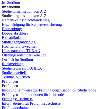
Im Studium
Im Studium
Studienorganisation von A-Z
Studienorganisation von A-Z
Namens-/Geschlechtsänderung
Bescheinigung für Rentenversicherung
Beurlaubung
Doppelabschluss
Exmatrikulation
Studiengangänderung
Hochschulortswechsel
Kassenautomat TUKAN
Öffnungszeiten der Gebäude
Qualität im Studium
Rückmeldung
Studienausweis TUNIKA
Studienzweifel?
Termine & Fristen
Prüfungen
Prüfungen
Infos und Hinweise zur Prüfungsorganisation für Studierende
Prüfungen - Informationen für Lehrende
Prüfungsausschüsse
Informationen für Prüfungsausschüsse
Prüfungsordnungen