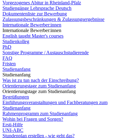
Vorgezogenes Abitur in Rheinland-Pfalz
Studiengänge Lehrsprache Deutsch
Dokumentenliste zur Bewerbung
Zulassungsbeschränkungen & Zulassungsergebnisse
Internationale Bewerber:innen
Internationale Bewerber:innen
English taught Master's courses
Studienkolleg
PhD
Sonstige Programme / Austauschstudierende
FAQ
Fristen
Studienanfang
Studienanfang
Was ist zu tun nach der Einschreibung?
Orientierungstage zum Studienanfang
Orientierungstage zum Studienanfang
Begrüßungen
Einführungsveranstaltungen und Fachberatungen zum
Studienanfang
Rahmenprogramm zum Studienanfang
Wohin bei Fragen und Sorgen?
Ersti-Hilfe
UNI-ABC
Stundenplan erstellen - wie geht das?