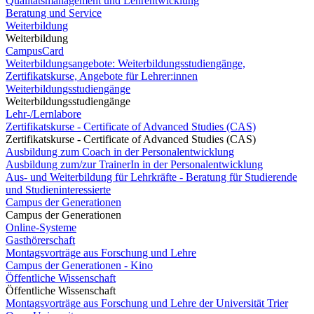
Qualitätsmanagement und Lehrentwicklung
Beratung und Service
Weiterbildung
Weiterbildung
CampusCard
Weiterbildungsangebote: Weiterbildungsstudiengänge,
Zertifikatskurse, Angebote für Lehrer:innen
Weiterbildungsstudiengänge
Weiterbildungsstudiengänge
Lehr-/Lernlabore
Zertifikatskurse - Certificate of Advanced Studies (CAS)
Zertifikatskurse - Certificate of Advanced Studies (CAS)
Ausbildung zum Coach in der Personalentwicklung
Ausbildung zum/zur TrainerIn in der Personalentwicklung
Aus- und Weiterbildung für Lehrkräfte - Beratung für Studierende
und Studieninteressierte
Campus der Generationen
Campus der Generationen
Online-Systeme
Gasthörerschaft
Montagsvorträge aus Forschung und Lehre
Campus der Generationen - Kino
Öffentliche Wissenschaft
Öffentliche Wissenschaft
Montagsvorträge aus Forschung und Lehre der Universität Trier