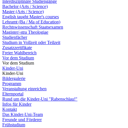
Interdisziplinäre Studiengänge
Bachelor (Arts / Science)
Master (Arts / Science)
English taught Master's courses
Lehramt (Ba / Ma of Education)
Rechtswissenschaft Staatsexamen
Magister/-stra Theologiae
Studienfächer
Studium in Vollzeit oder Teilzeit
Zusatzzertifikate
Freier Wahlbereich
Vor dem Studium
Vor dem Studium
Kinder-Uni
Kinder-Uni
Bildergalerie
Programm
Veranstaltung einreichen
Elternportal
Rund um die Kinder-Uni "Rabenschlau!"
Infos für Kinder
Kontakt
Das Kinder-Uni-Team
Freunde und Förderer
Frühstudium