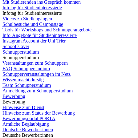
Mit Studierenden ins Gespräch kommen
Infotag für Studieninteressierte
Infotag für Studieninteressierte
Videos zu Studiengängen
Schulbesuche und Campustage
Tools für Workshops und Schnupperangebote
Info-Angebote für Studieninteressierte
Instagram Account der Uni Trier
School´s over
Schnupperstudium
Schnupperstudium
Veranstaltungen zum Schnuppern
FAQ Schnupperstudium
Schnupperveranstaltungen im Netz
Wissen macht durstig
Team Schnupperstudium
Anmeldung zum Schnupperstudium
Bewerbung
Bewerbung
Hinweise zum Dienst
Hinweise zum Status der Bewerbung
Bewerbungsportal PORTA
Amtliche Beglaubigung
Deutsche Bewerber:innen
Deutsche Bewerber:innen