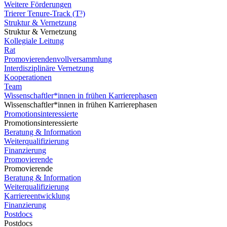
Weitere Förderungen
Trierer Tenure-Track (T³)
Struktur & Vernetzung
Struktur & Vernetzung
Kollegiale Leitung
Rat
Promovierendenvollversammlung
Interdisziplinäre Vernetzung
Kooperationen
Team
Wissenschaftler*innen in frühen Karrierephasen
Wissenschaftler*innen in frühen Karrierephasen
Promotionsinteressierte
Promotionsinteressierte
Beratung & Information
Weiterqualifizierung
Finanzierung
Promovierende
Promovierende
Beratung & Information
Weiterqualifizierung
Karriereentwicklung
Finanzierung
Postdocs
Postdocs