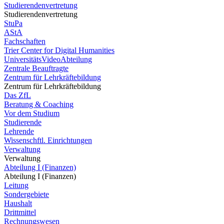
Studierendenvertretung
Studierendenvertretung
StuPa
AStA
Fachschaften
Trier Center for Digital Humanities
UniversitätsVideoAbteilung
Zentrale Beauftragte
Zentrum für Lehrkräftebildung
Zentrum für Lehrkräftebildung
Das ZfL
Beratung & Coaching
Vor dem Studium
Studierende
Lehrende
Wissenschftl. Einrichtungen
Verwaltung
Verwaltung
Abteilung I (Finanzen)
Abteilung I (Finanzen)
Leitung
Sondergebiete
Haushalt
Drittmittel
Rechnungswesen