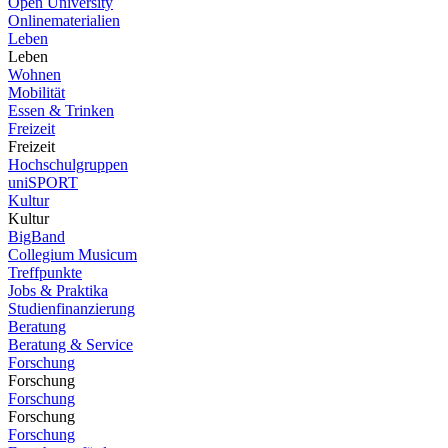
Open University
Onlinematerialien
Leben
Leben
Wohnen
Mobilität
Essen & Trinken
Freizeit
Freizeit
Hochschulgruppen
uniSPORT
Kultur
Kultur
BigBand
Collegium Musicum
Treffpunkte
Jobs & Praktika
Studienfinanzierung
Beratung
Beratung & Service
Forschung
Forschung
Forschung
Forschung
Forschung