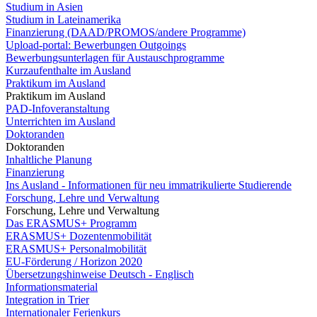
Studium in Asien
Studium in Lateinamerika
Finanzierung (DAAD/PROMOS/andere Programme)
Upload-portal: Bewerbungen Outgoings
Bewerbungsunterlagen für Austauschprogramme
Kurzaufenthalte im Ausland
Praktikum im Ausland
Praktikum im Ausland
PAD-Infoveranstaltung
Unterrichten im Ausland
Doktoranden
Doktoranden
Inhaltliche Planung
Finanzierung
Ins Ausland - Informationen für neu immatrikulierte Studierende
Forschung, Lehre und Verwaltung
Forschung, Lehre und Verwaltung
Das ERASMUS+ Programm
ERASMUS+ Dozentenmobilität
ERASMUS+ Personalmobilität
EU-Förderung / Horizon 2020
Übersetzungshinweise Deutsch - Englisch
Informationsmaterial
Integration in Trier
Internationaler Ferienkurs