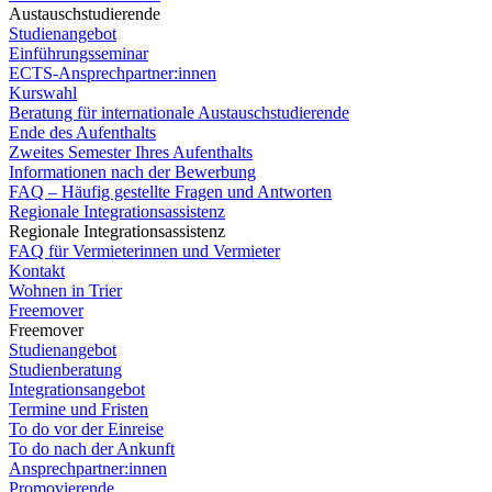
Austauschstudierende
Studienangebot
Einführungsseminar
ECTS-Ansprechpartner:innen
Kurswahl
Beratung für internationale Austauschstudierende
Ende des Aufenthalts
Zweites Semester Ihres Aufenthalts
Informationen nach der Bewerbung
FAQ – Häufig gestellte Fragen und Antworten
Regionale Integrationsassistenz
Regionale Integrationsassistenz
FAQ für Vermieterinnen und Vermieter
Kontakt
Wohnen in Trier
Freemover
Freemover
Studienangebot
Studienberatung
Integrationsangebot
Termine und Fristen
To do vor der Einreise
To do nach der Ankunft
Ansprechpartner:innen
Promovierende