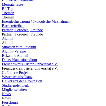
Brücke Kohlenstraße
Mensaterrasse
BibTop
Themen
Themen
Energieeinsparung / ökologische Maßnahmen
Barrierefreiheit
Partner | Förderer | Freunde
Partner | Förderer | Freunde
Alumni
Alumni
Stimmen zum Studium
Alumni-Vereine
Bekannte Alumni
Deutschlandstipendium
Freundeskreis Trierer Universität e.V.
Freundeskreis Trierer Universität e.V.
Geförderte Projekte
Wissenschaftsallianz
Universität der Großregion
Studierendenwerk
Mitgliedschaften
News
News
Forschung