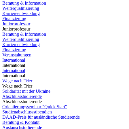
Beratung & Information
Weiterqualifizierung
Karriereentwicklung
Finanzierung
Juniorprofessur
Juniorprofessur
Beratung & Information
Weiterqualifizierung
Karriereentwicklung
Finanzierung
Veranstaltungen
International
International
International
International
Wege nach Trier
Wege nach Trier
Solidarität mit der Ukraine
Abschlussstudierende
Abschlussstudierende
Orientierungsseminar "Quick Start"
Studienabschlussstipendien
DAAD-Preis für ausländische Studierende
Beratung & Kontakt
Austauschstudierende