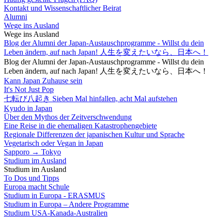
Kontakt und Wissenschaftlicher Beirat
Alumni
Wege ins Ausland
Wege ins Ausland
Blog der Alumni der Japan-Austauschprogramme - Willst du dein
Leben ändern, auf nach Japan! 人生を変えたいなら、日本へ！
Blog der Alumni der Japan-Austauschprogramme - Willst du dein
Leben ändern, auf nach Japan! 人生を変えたいなら、日本へ！
Kann Japan Zuhause sein
It's Not Just Pop
七転び八起き Sieben Mal hinfallen, acht Mal aufstehen
Kyudo in Japan
Über den Mythos der Zeitverschwendung
Eine Reise in die ehemaligen Katastrophengebiete
Regionale Differenzen der japanischen Kultur und Sprache
Vegetarisch oder Vegan in Japan
Sapporo → Tokyo
Studium im Ausland
Studium im Ausland
To Dos und Tipps
Europa macht Schule
Studium in Europa - ERASMUS
Studium in Europa – Andere Programme
Studium USA-Kanada-Australien