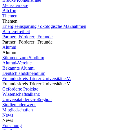
Brücke Kohlenstraße
Mensaterrasse
BibTop
Themen
Themen
Energieeinsparung / ökologische Maßnahmen
Barrierefreiheit
Partner | Förderer | Freunde
Partner | Förderer | Freunde
Alumni
Alumni
Stimmen zum Studium
Alumni-Vereine
Bekannte Alumni
Deutschlandstipendium
Freundeskreis Trierer Universität e.V.
Freundeskreis Trierer Universität e.V.
Geförderte Projekte
Wissenschaftsallianz
Universität der Großregion
Studierendenwerk
Mitgliedschaften
News
News
Forschung