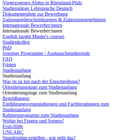
Vorgezogenes Abitur in Rheinland-Pfalz
Studiengänge Lehrsprache Deutsch
Dokumentenliste zur Bewerbung
Zulassungsbeschränkungen & Zulassungsergebnisse
Internationale Bewerber:innen
Internationale Bewerber:innen
English taught Master's courses
Studienkolleg
PhD
Sonstige Programme / Austauschstudierende
FAQ
Fristen
Studienanfang
Studienanfang
Was ist zu tun nach der Einschreibung?
Orientierungstage zum Studienanfang
Orientierungstage zum Studienanfang
Begrüßungen
Einführungsveranstaltungen und Fachberatungen zum
Studienanfang
Rahmenprogramm zum Studienanfang
Wohin bei Fragen und Sorgen?
Ersti-Hilfe
UNI-ABC
Stundenplan erstellen - wie geht das?