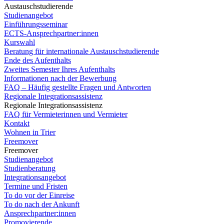
Austauschstudierende
Studienangebot
Einführungsseminar
ECTS-Ansprechpartner:innen
Kurswahl
Beratung für internationale Austauschstudierende
Ende des Aufenthalts
Zweites Semester Ihres Aufenthalts
Informationen nach der Bewerbung
FAQ – Häufig gestellte Fragen und Antworten
Regionale Integrationsassistenz
Regionale Integrationsassistenz
FAQ für Vermieterinnen und Vermieter
Kontakt
Wohnen in Trier
Freemover
Freemover
Studienangebot
Studienberatung
Integrationsangebot
Termine und Fristen
To do vor der Einreise
To do nach der Ankunft
Ansprechpartner:innen
Promovierende