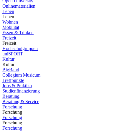
Open University
Onlinematerialien
Leben
Leben
Wohnen
Mobilität
Essen & Trinken
Freizeit
Freizeit
Hochschulgruppen
uniSPORT
Kultur
Kultur
BigBand
Collegium Musicum
Treffpunkte
Jobs & Praktika
Studienfinanzierung
Beratung
Beratung & Service
Forschung
Forschung
Forschung
Forschung
Forschung