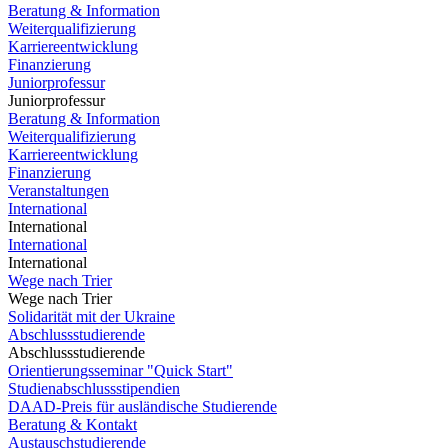
Beratung & Information
Weiterqualifizierung
Karriereentwicklung
Finanzierung
Juniorprofessur
Juniorprofessur
Beratung & Information
Weiterqualifizierung
Karriereentwicklung
Finanzierung
Veranstaltungen
International
International
International
International
Wege nach Trier
Wege nach Trier
Solidarität mit der Ukraine
Abschlussstudierende
Abschlussstudierende
Orientierungsseminar "Quick Start"
Studienabschlussstipendien
DAAD-Preis für ausländische Studierende
Beratung & Kontakt
Austauschstudierende