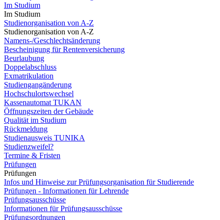
Im Studium
Im Studium
Studienorganisation von A-Z
Studienorganisation von A-Z
Namens-/Geschlechtsänderung
Bescheinigung für Rentenversicherung
Beurlaubung
Doppelabschluss
Exmatrikulation
Studiengangänderung
Hochschulortswechsel
Kassenautomat TUKAN
Öffnungszeiten der Gebäude
Qualität im Studium
Rückmeldung
Studienausweis TUNIKA
Studienzweifel?
Termine & Fristen
Prüfungen
Prüfungen
Infos und Hinweise zur Prüfungsorganisation für Studierende
Prüfungen - Informationen für Lehrende
Prüfungsausschüsse
Informationen für Prüfungsausschüsse
Prüfungsordnungen