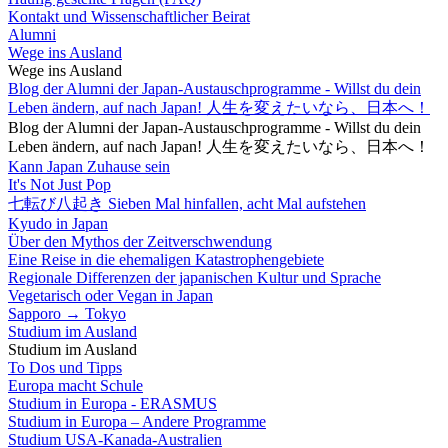
Kontakt und Wissenschaftlicher Beirat
Alumni
Wege ins Ausland
Wege ins Ausland
Blog der Alumni der Japan-Austauschprogramme - Willst du dein
Leben ändern, auf nach Japan! 人生を変えたいなら、日本へ！
Blog der Alumni der Japan-Austauschprogramme - Willst du dein
Leben ändern, auf nach Japan! 人生を変えたいなら、日本へ！
Kann Japan Zuhause sein
It's Not Just Pop
七転び八起き Sieben Mal hinfallen, acht Mal aufstehen
Kyudo in Japan
Über den Mythos der Zeitverschwendung
Eine Reise in die ehemaligen Katastrophengebiete
Regionale Differenzen der japanischen Kultur und Sprache
Vegetarisch oder Vegan in Japan
Sapporo → Tokyo
Studium im Ausland
Studium im Ausland
To Dos und Tipps
Europa macht Schule
Studium in Europa - ERASMUS
Studium in Europa – Andere Programme
Studium USA-Kanada-Australien