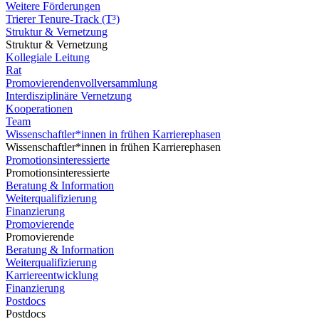
Weitere Förderungen
Trierer Tenure-Track (T³)
Struktur & Vernetzung
Struktur & Vernetzung
Kollegiale Leitung
Rat
Promovierendenvollversammlung
Interdisziplinäre Vernetzung
Kooperationen
Team
Wissenschaftler*innen in frühen Karrierephasen
Wissenschaftler*innen in frühen Karrierephasen
Promotionsinteressierte
Promotionsinteressierte
Beratung & Information
Weiterqualifizierung
Finanzierung
Promovierende
Promovierende
Beratung & Information
Weiterqualifizierung
Karriereentwicklung
Finanzierung
Postdocs
Postdocs