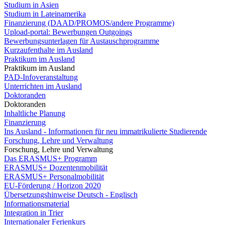
Studium in Asien
Studium in Lateinamerika
Finanzierung (DAAD/PROMOS/andere Programme)
Upload-portal: Bewerbungen Outgoings
Bewerbungsunterlagen für Austauschprogramme
Kurzaufenthalte im Ausland
Praktikum im Ausland
Praktikum im Ausland
PAD-Infoveranstaltung
Unterrichten im Ausland
Doktoranden
Doktoranden
Inhaltliche Planung
Finanzierung
Ins Ausland - Informationen für neu immatrikulierte Studierende
Forschung, Lehre und Verwaltung
Forschung, Lehre und Verwaltung
Das ERASMUS+ Programm
ERASMUS+ Dozentenmobilität
ERASMUS+ Personalmobilität
EU-Förderung / Horizon 2020
Übersetzungshinweise Deutsch - Englisch
Informationsmaterial
Integration in Trier
Internationaler Ferienkurs