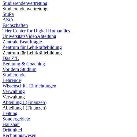
Studierendenvertretung
Studierendenvertretung
StuPa
AStA
Fachschaften
Trier Center for Digital Humanities
UniversitätsVideoAbteilung
Zentrale Beauftragte
Zentrum für Lehrkräftebildung
Zentrum für Lehrkräftebildung
Das ZfL
Beratung & Coaching
Vor dem Studium
Studierende
Lehrende
Wissenschftl. Einrichtungen
Verwaltung
Verwaltung
Abteilung I (Finanzen)
Abteilung I (Finanzen)
Leitung
Sondergebiete
Haushalt
Drittmittel
Rechnungswesen