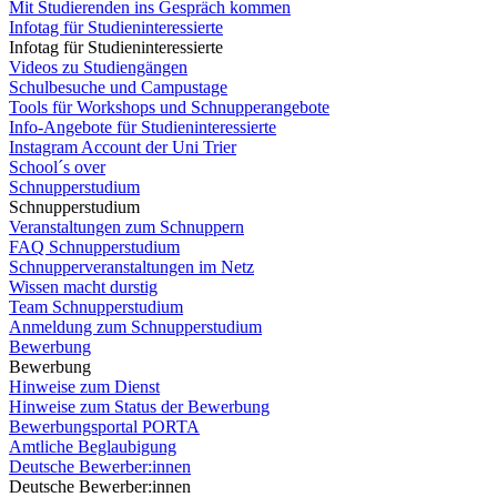
Mit Studierenden ins Gespräch kommen
Infotag für Studieninteressierte
Infotag für Studieninteressierte
Videos zu Studiengängen
Schulbesuche und Campustage
Tools für Workshops und Schnupperangebote
Info-Angebote für Studieninteressierte
Instagram Account der Uni Trier
School´s over
Schnupperstudium
Schnupperstudium
Veranstaltungen zum Schnuppern
FAQ Schnupperstudium
Schnupperveranstaltungen im Netz
Wissen macht durstig
Team Schnupperstudium
Anmeldung zum Schnupperstudium
Bewerbung
Bewerbung
Hinweise zum Dienst
Hinweise zum Status der Bewerbung
Bewerbungsportal PORTA
Amtliche Beglaubigung
Deutsche Bewerber:innen
Deutsche Bewerber:innen