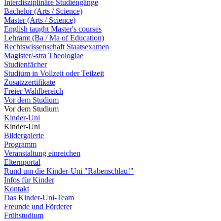
Interdisziplinäre Studiengänge
Bachelor (Arts / Science)
Master (Arts / Science)
English taught Master's courses
Lehramt (Ba / Ma of Education)
Rechtswissenschaft Staatsexamen
Magister/-stra Theologiae
Studienfächer
Studium in Vollzeit oder Teilzeit
Zusatzzertifikate
Freier Wahlbereich
Vor dem Studium
Vor dem Studium
Kinder-Uni
Kinder-Uni
Bildergalerie
Programm
Veranstaltung einreichen
Elternportal
Rund um die Kinder-Uni "Rabenschlau!"
Infos für Kinder
Kontakt
Das Kinder-Uni-Team
Freunde und Förderer
Frühstudium