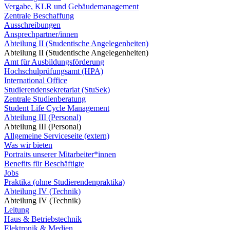
Vergabe, KLR und Gebäudemanagement
Zentrale Beschaffung
Ausschreibungen
Ansprechpartner/innen
Abteilung II (Studentische Angelegenheiten)
Abteilung II (Studentische Angelegenheiten)
Amt für Ausbildungsförderung
Hochschulprüfungsamt (HPA)
International Office
Studierendensekretariat (StuSek)
Zentrale Studienberatung
Student Life Cycle Management
Abteilung III (Personal)
Abteilung III (Personal)
Allgemeine Serviceseite (extern)
Was wir bieten
Portraits unserer Mitarbeiter*innen
Benefits für Beschäftigte
Jobs
Praktika (ohne Studierendenpraktika)
Abteilung IV (Technik)
Abteilung IV (Technik)
Leitung
Haus & Betriebstechnik
Elektronik & Medien