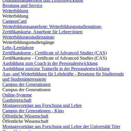
Qualitätsmanagement und Lehrentwicklung
Beratung und Service
Weiterbildung
Weiterbildung
CampusCard
Weiterbildungsangebote: Weiterbildungsstudiengänge,
Zertifikatskurse, Angebote für Lehrer:innen
Weiterbildungsstudiengänge
Weiterbildungsstudiengänge
Lehr-/Lernlabore
Zertifikatskurse - Certificate of Advanced Studies (CAS)
Zertifikatskurse - Certificate of Advanced Studies (CAS)
Ausbildung zum Coach in der Personalentwicklung
Ausbildung zum/zur TrainerIn in der Personalentwicklung
Aus- und Weiterbildung für Lehrkräfte - Beratung für Studierende
und Studieninteressierte
Campus der Generationen
Campus der Generationen
Online-Systeme
Gasthörerschaft
Montagsvorträge aus Forschung und Lehre
Campus der Generationen - Kino
Öffentliche Wissenschaft
Öffentliche Wissenschaft
Montagsvorträge aus Forschung und Lehre der Universität Trier