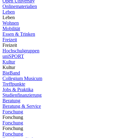
Open University
Onlinematerialien
Leben
Leben
Wohnen
Mobilität
Essen & Trinken
Freizeit
Freizeit
Hochschulgruppen
uniSPORT
Kultur
Kultur
BigBand
Collegium Musicum
Treffpunkte
Jobs & Praktika
Studienfinanzierung
Beratung
Beratung & Service
Forschung
Forschung
Forschung
Forschung
Forschung