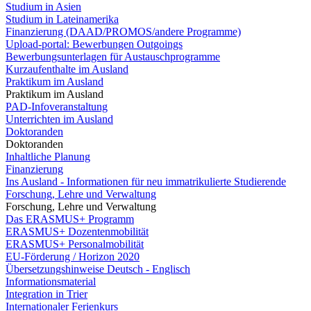
Studium in Asien
Studium in Lateinamerika
Finanzierung (DAAD/PROMOS/andere Programme)
Upload-portal: Bewerbungen Outgoings
Bewerbungsunterlagen für Austauschprogramme
Kurzaufenthalte im Ausland
Praktikum im Ausland
Praktikum im Ausland
PAD-Infoveranstaltung
Unterrichten im Ausland
Doktoranden
Doktoranden
Inhaltliche Planung
Finanzierung
Ins Ausland - Informationen für neu immatrikulierte Studierende
Forschung, Lehre und Verwaltung
Forschung, Lehre und Verwaltung
Das ERASMUS+ Programm
ERASMUS+ Dozentenmobilität
ERASMUS+ Personalmobilität
EU-Förderung / Horizon 2020
Übersetzungshinweise Deutsch - Englisch
Informationsmaterial
Integration in Trier
Internationaler Ferienkurs