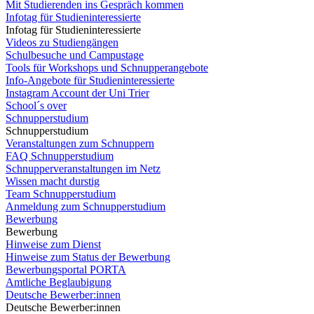
Mit Studierenden ins Gespräch kommen
Infotag für Studieninteressierte
Infotag für Studieninteressierte
Videos zu Studiengängen
Schulbesuche und Campustage
Tools für Workshops und Schnupperangebote
Info-Angebote für Studieninteressierte
Instagram Account der Uni Trier
School´s over
Schnupperstudium
Schnupperstudium
Veranstaltungen zum Schnuppern
FAQ Schnupperstudium
Schnupperveranstaltungen im Netz
Wissen macht durstig
Team Schnupperstudium
Anmeldung zum Schnupperstudium
Bewerbung
Bewerbung
Hinweise zum Dienst
Hinweise zum Status der Bewerbung
Bewerbungsportal PORTA
Amtliche Beglaubigung
Deutsche Bewerber:innen
Deutsche Bewerber:innen