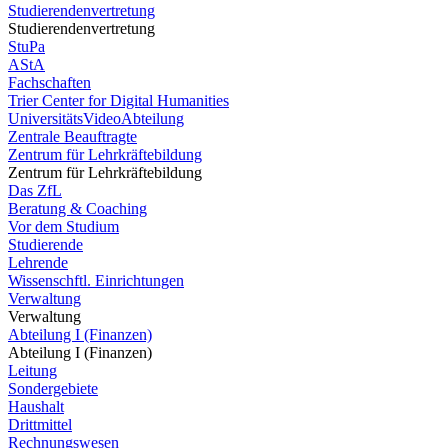
Studierendenvertretung
Studierendenvertretung
StuPa
AStA
Fachschaften
Trier Center for Digital Humanities
UniversitätsVideoAbteilung
Zentrale Beauftragte
Zentrum für Lehrkräftebildung
Zentrum für Lehrkräftebildung
Das ZfL
Beratung & Coaching
Vor dem Studium
Studierende
Lehrende
Wissenschftl. Einrichtungen
Verwaltung
Verwaltung
Abteilung I (Finanzen)
Abteilung I (Finanzen)
Leitung
Sondergebiete
Haushalt
Drittmittel
Rechnungswesen