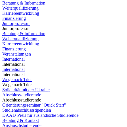
Beratung & Information
Weiterqualifizierung
Karriereentwicklung
Finanzierung
Juniorprofessur
Juniorprofessur
Beratung & Information
Weiterqualifizierung
Karriereentwicklung
Finanzierung
Veranstaltungen
International
International
International
International
Wege nach Trier
Wege nach Trier
Solidarität mit der Ukraine
Abschlussstudierende
Abschlussstudierende
Orientierungsseminar "Quick Start"
Studienabschlussstipendien
DAAD-Preis für ausländische Studierende
Beratung & Kontakt
Austauschstudierende