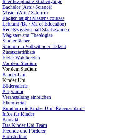
Interdisziplinäre Studiengänge
Bachelor (Arts / Science)
Master (Arts / Science)
English taught Master's courses
Lehramt (Ba / Ma of Education)
Rechtswissenschaft Staatsexamen
Magister/-stra Theologiae
Studienfächer
Studium in Vollzeit oder Teilzeit
Zusatzzertifikate
Freier Wahlbereich
Vor dem Studium
Vor dem Studium
Kinder-Uni
Kinder-Uni
Bildergalerie
Programm
Veranstaltung einreichen
Elternportal
Rund um die Kinder-Uni "Rabenschlau!"
Infos für Kinder
Kontakt
Das Kinder-Uni-Team
Freunde und Förderer
Frühstudium