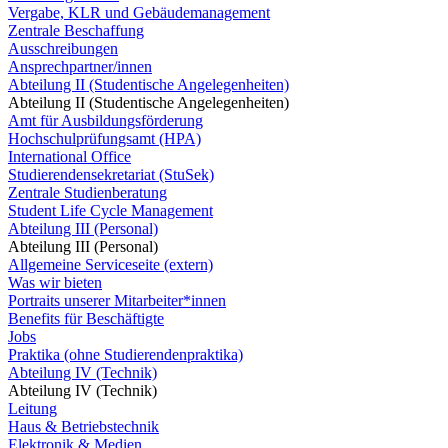
Vergabe, KLR und Gebäudemanagement
Zentrale Beschaffung
Ausschreibungen
Ansprechpartner/innen
Abteilung II (Studentische Angelegenheiten)
Abteilung II (Studentische Angelegenheiten)
Amt für Ausbildungsförderung
Hochschulprüfungsamt (HPA)
International Office
Studierendensekretariat (StuSek)
Zentrale Studienberatung
Student Life Cycle Management
Abteilung III (Personal)
Abteilung III (Personal)
Allgemeine Serviceseite (extern)
Was wir bieten
Portraits unserer Mitarbeiter*innen
Benefits für Beschäftigte
Jobs
Praktika (ohne Studierendenpraktika)
Abteilung IV (Technik)
Abteilung IV (Technik)
Leitung
Haus & Betriebstechnik
Elektronik & Medien