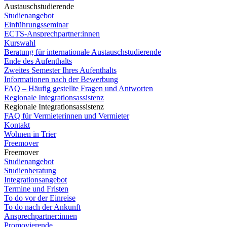
Austauschstudierende
Studienangebot
Einführungsseminar
ECTS-Ansprechpartner:innen
Kurswahl
Beratung für internationale Austauschstudierende
Ende des Aufenthalts
Zweites Semester Ihres Aufenthalts
Informationen nach der Bewerbung
FAQ – Häufig gestellte Fragen und Antworten
Regionale Integrationsassistenz
Regionale Integrationsassistenz
FAQ für Vermieterinnen und Vermieter
Kontakt
Wohnen in Trier
Freemover
Freemover
Studienangebot
Studienberatung
Integrationsangebot
Termine und Fristen
To do vor der Einreise
To do nach der Ankunft
Ansprechpartner:innen
Promovierende