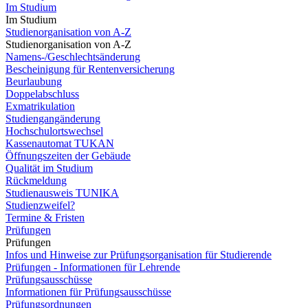
Im Studium
Im Studium
Studienorganisation von A-Z
Studienorganisation von A-Z
Namens-/Geschlechtsänderung
Bescheinigung für Rentenversicherung
Beurlaubung
Doppelabschluss
Exmatrikulation
Studiengangänderung
Hochschulortswechsel
Kassenautomat TUKAN
Öffnungszeiten der Gebäude
Qualität im Studium
Rückmeldung
Studienausweis TUNIKA
Studienzweifel?
Termine & Fristen
Prüfungen
Prüfungen
Infos und Hinweise zur Prüfungsorganisation für Studierende
Prüfungen - Informationen für Lehrende
Prüfungsausschüsse
Informationen für Prüfungsausschüsse
Prüfungsordnungen