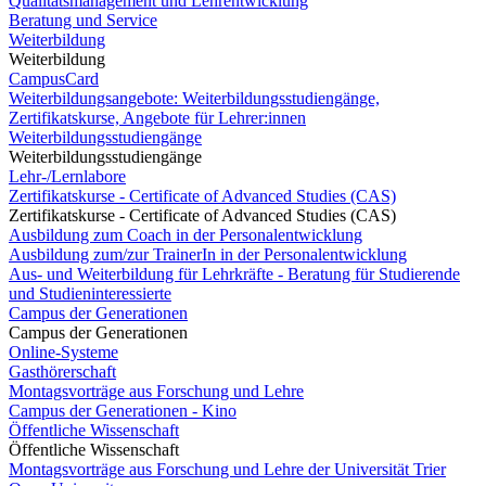
Qualitätsmanagement und Lehrentwicklung
Beratung und Service
Weiterbildung
Weiterbildung
CampusCard
Weiterbildungsangebote: Weiterbildungsstudiengänge,
Zertifikatskurse, Angebote für Lehrer:innen
Weiterbildungsstudiengänge
Weiterbildungsstudiengänge
Lehr-/Lernlabore
Zertifikatskurse - Certificate of Advanced Studies (CAS)
Zertifikatskurse - Certificate of Advanced Studies (CAS)
Ausbildung zum Coach in der Personalentwicklung
Ausbildung zum/zur TrainerIn in der Personalentwicklung
Aus- und Weiterbildung für Lehrkräfte - Beratung für Studierende
und Studieninteressierte
Campus der Generationen
Campus der Generationen
Online-Systeme
Gasthörerschaft
Montagsvorträge aus Forschung und Lehre
Campus der Generationen - Kino
Öffentliche Wissenschaft
Öffentliche Wissenschaft
Montagsvorträge aus Forschung und Lehre der Universität Trier