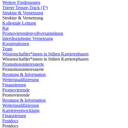
Weitere Förderungen
Trierer Tenure-Track (T³)
Struktur & Vernetzung
Struktur & Vernetzung
Kollegiale Leitung
Rat
Promovierendenvollversammlung
Interdisziplinäre Vernetzung
Kooperationen
Team
Wissenschaftler*innen in frühen Karrierephasen
Wissenschaftler*innen in frühen Karrierephasen
Promotionsinteressierte
Promotionsinteressierte
Beratung & Information
Weiterqualifizierung
Finanzierung
Promovierende
Promovierende
Beratung & Information
Weiterqualifizierung
Karriereentwicklung
Finanzierung
Postdocs
Postdocs