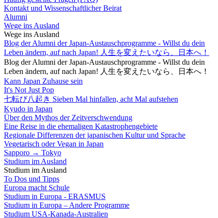
Kontakt und Wissenschaftlicher Beirat
Alumni
Wege ins Ausland
Wege ins Ausland
Blog der Alumni der Japan-Austauschprogramme - Willst du dein
Leben ändern, auf nach Japan! 人生を変えたいなら、日本へ！
Blog der Alumni der Japan-Austauschprogramme - Willst du dein
Leben ändern, auf nach Japan! 人生を変えたいなら、日本へ！
Kann Japan Zuhause sein
It's Not Just Pop
七転び八起き Sieben Mal hinfallen, acht Mal aufstehen
Kyudo in Japan
Über den Mythos der Zeitverschwendung
Eine Reise in die ehemaligen Katastrophengebiete
Regionale Differenzen der japanischen Kultur und Sprache
Vegetarisch oder Vegan in Japan
Sapporo → Tokyo
Studium im Ausland
Studium im Ausland
To Dos und Tipps
Europa macht Schule
Studium in Europa - ERASMUS
Studium in Europa – Andere Programme
Studium USA-Kanada-Australien