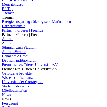
Brücke Kohlenstraße
Mensaterrasse
BibTop
Themen
Themen
Energieeinsparung / ökologische Maßnahmen
Barrierefreiheit
Partner | Förderer | Freunde
Partner | Förderer | Freunde
Alumni
Alumni
Stimmen zum Studium
Alumni-Vereine
Bekannte Alumni
Deutschlandstipendium
Freundeskreis Trierer Universität e.V.
Freundeskreis Trierer Universität e.V.
Geförderte Projekte
Wissenschaftsallianz
Universität der Großregion
Studierendenwerk
Mitgliedschaften
News
News
Forschung