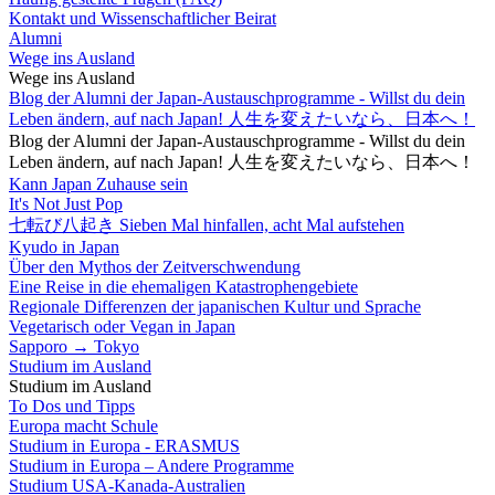
Kontakt und Wissenschaftlicher Beirat
Alumni
Wege ins Ausland
Wege ins Ausland
Blog der Alumni der Japan-Austauschprogramme - Willst du dein
Leben ändern, auf nach Japan! 人生を変えたいなら、日本へ！
Blog der Alumni der Japan-Austauschprogramme - Willst du dein
Leben ändern, auf nach Japan! 人生を変えたいなら、日本へ！
Kann Japan Zuhause sein
It's Not Just Pop
七転び八起き Sieben Mal hinfallen, acht Mal aufstehen
Kyudo in Japan
Über den Mythos der Zeitverschwendung
Eine Reise in die ehemaligen Katastrophengebiete
Regionale Differenzen der japanischen Kultur und Sprache
Vegetarisch oder Vegan in Japan
Sapporo → Tokyo
Studium im Ausland
Studium im Ausland
To Dos und Tipps
Europa macht Schule
Studium in Europa - ERASMUS
Studium in Europa – Andere Programme
Studium USA-Kanada-Australien