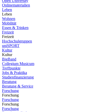
Open University
Onlinematerialien
Leben
Leben
Wohnen
Mobilität
Essen & Trinken
Freizeit
Freizeit
Hochschulgruppen
uniSPORT
Kultur
Kultur
BigBand
Collegium Musicum
Treffpunkte
Jobs & Praktika
Studienfinanzierung
Beratung
Beratung & Service
Forschung
Forschung
Forschung
Forschung
Forschung