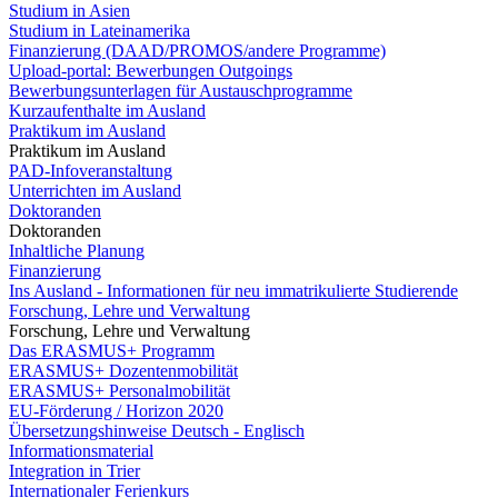
Studium in Asien
Studium in Lateinamerika
Finanzierung (DAAD/PROMOS/andere Programme)
Upload-portal: Bewerbungen Outgoings
Bewerbungsunterlagen für Austauschprogramme
Kurzaufenthalte im Ausland
Praktikum im Ausland
Praktikum im Ausland
PAD-Infoveranstaltung
Unterrichten im Ausland
Doktoranden
Doktoranden
Inhaltliche Planung
Finanzierung
Ins Ausland - Informationen für neu immatrikulierte Studierende
Forschung, Lehre und Verwaltung
Forschung, Lehre und Verwaltung
Das ERASMUS+ Programm
ERASMUS+ Dozentenmobilität
ERASMUS+ Personalmobilität
EU-Förderung / Horizon 2020
Übersetzungshinweise Deutsch - Englisch
Informationsmaterial
Integration in Trier
Internationaler Ferienkurs