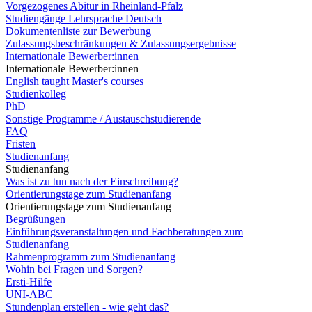
Vorgezogenes Abitur in Rheinland-Pfalz
Studiengänge Lehrsprache Deutsch
Dokumentenliste zur Bewerbung
Zulassungsbeschränkungen & Zulassungsergebnisse
Internationale Bewerber:innen
Internationale Bewerber:innen
English taught Master's courses
Studienkolleg
PhD
Sonstige Programme / Austauschstudierende
FAQ
Fristen
Studienanfang
Studienanfang
Was ist zu tun nach der Einschreibung?
Orientierungstage zum Studienanfang
Orientierungstage zum Studienanfang
Begrüßungen
Einführungsveranstaltungen und Fachberatungen zum
Studienanfang
Rahmenprogramm zum Studienanfang
Wohin bei Fragen und Sorgen?
Ersti-Hilfe
UNI-ABC
Stundenplan erstellen - wie geht das?