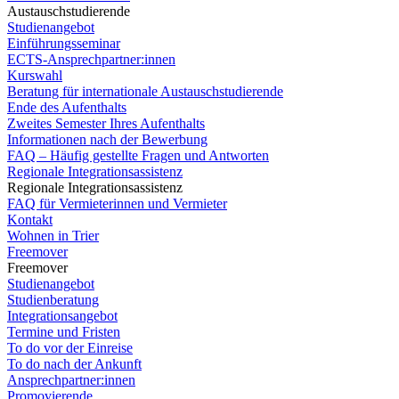
Austauschstudierende
Studienangebot
Einführungsseminar
ECTS-Ansprechpartner:innen
Kurswahl
Beratung für internationale Austauschstudierende
Ende des Aufenthalts
Zweites Semester Ihres Aufenthalts
Informationen nach der Bewerbung
FAQ – Häufig gestellte Fragen und Antworten
Regionale Integrationsassistenz
Regionale Integrationsassistenz
FAQ für Vermieterinnen und Vermieter
Kontakt
Wohnen in Trier
Freemover
Freemover
Studienangebot
Studienberatung
Integrationsangebot
Termine und Fristen
To do vor der Einreise
To do nach der Ankunft
Ansprechpartner:innen
Promovierende