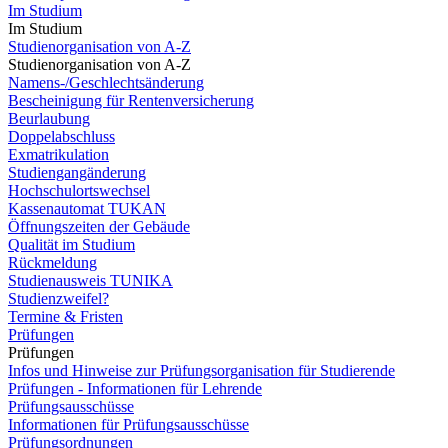
Im Studium
Im Studium
Studienorganisation von A-Z
Studienorganisation von A-Z
Namens-/Geschlechtsänderung
Bescheinigung für Rentenversicherung
Beurlaubung
Doppelabschluss
Exmatrikulation
Studiengangänderung
Hochschulortswechsel
Kassenautomat TUKAN
Öffnungszeiten der Gebäude
Qualität im Studium
Rückmeldung
Studienausweis TUNIKA
Studienzweifel?
Termine & Fristen
Prüfungen
Prüfungen
Infos und Hinweise zur Prüfungsorganisation für Studierende
Prüfungen - Informationen für Lehrende
Prüfungsausschüsse
Informationen für Prüfungsausschüsse
Prüfungsordnungen