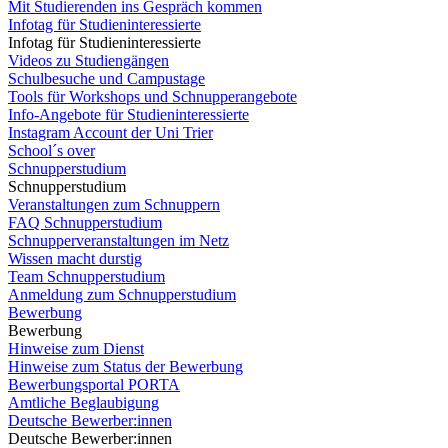
Mit Studierenden ins Gespräch kommen
Infotag für Studieninteressierte
Infotag für Studieninteressierte
Videos zu Studiengängen
Schulbesuche und Campustage
Tools für Workshops und Schnupperangebote
Info-Angebote für Studieninteressierte
Instagram Account der Uni Trier
School´s over
Schnupperstudium
Schnupperstudium
Veranstaltungen zum Schnuppern
FAQ Schnupperstudium
Schnupperveranstaltungen im Netz
Wissen macht durstig
Team Schnupperstudium
Anmeldung zum Schnupperstudium
Bewerbung
Bewerbung
Hinweise zum Dienst
Hinweise zum Status der Bewerbung
Bewerbungsportal PORTA
Amtliche Beglaubigung
Deutsche Bewerber:innen
Deutsche Bewerber:innen