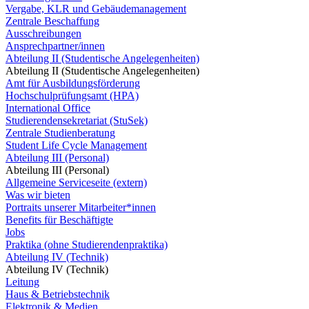
Vergabe, KLR und Gebäudemanagement
Zentrale Beschaffung
Ausschreibungen
Ansprechpartner/innen
Abteilung II (Studentische Angelegenheiten)
Abteilung II (Studentische Angelegenheiten)
Amt für Ausbildungsförderung
Hochschulprüfungsamt (HPA)
International Office
Studierendensekretariat (StuSek)
Zentrale Studienberatung
Student Life Cycle Management
Abteilung III (Personal)
Abteilung III (Personal)
Allgemeine Serviceseite (extern)
Was wir bieten
Portraits unserer Mitarbeiter*innen
Benefits für Beschäftigte
Jobs
Praktika (ohne Studierendenpraktika)
Abteilung IV (Technik)
Abteilung IV (Technik)
Leitung
Haus & Betriebstechnik
Elektronik & Medien