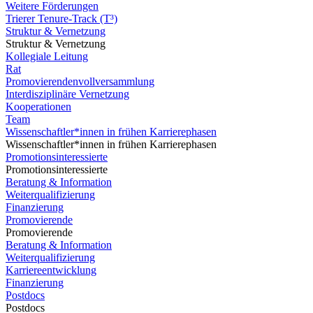
Weitere Förderungen
Trierer Tenure-Track (T³)
Struktur & Vernetzung
Struktur & Vernetzung
Kollegiale Leitung
Rat
Promovierendenvollversammlung
Interdisziplinäre Vernetzung
Kooperationen
Team
Wissenschaftler*innen in frühen Karrierephasen
Wissenschaftler*innen in frühen Karrierephasen
Promotionsinteressierte
Promotionsinteressierte
Beratung & Information
Weiterqualifizierung
Finanzierung
Promovierende
Promovierende
Beratung & Information
Weiterqualifizierung
Karriereentwicklung
Finanzierung
Postdocs
Postdocs