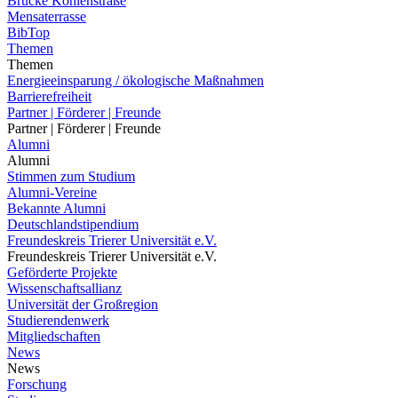
Brücke Kohlenstraße
Mensaterrasse
BibTop
Themen
Themen
Energieeinsparung / ökologische Maßnahmen
Barrierefreiheit
Partner | Förderer | Freunde
Partner | Förderer | Freunde
Alumni
Alumni
Stimmen zum Studium
Alumni-Vereine
Bekannte Alumni
Deutschlandstipendium
Freundeskreis Trierer Universität e.V.
Freundeskreis Trierer Universität e.V.
Geförderte Projekte
Wissenschaftsallianz
Universität der Großregion
Studierendenwerk
Mitgliedschaften
News
News
Forschung