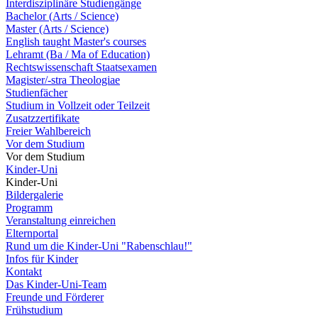
Interdisziplinäre Studiengänge
Bachelor (Arts / Science)
Master (Arts / Science)
English taught Master's courses
Lehramt (Ba / Ma of Education)
Rechtswissenschaft Staatsexamen
Magister/-stra Theologiae
Studienfächer
Studium in Vollzeit oder Teilzeit
Zusatzzertifikate
Freier Wahlbereich
Vor dem Studium
Vor dem Studium
Kinder-Uni
Kinder-Uni
Bildergalerie
Programm
Veranstaltung einreichen
Elternportal
Rund um die Kinder-Uni "Rabenschlau!"
Infos für Kinder
Kontakt
Das Kinder-Uni-Team
Freunde und Förderer
Frühstudium