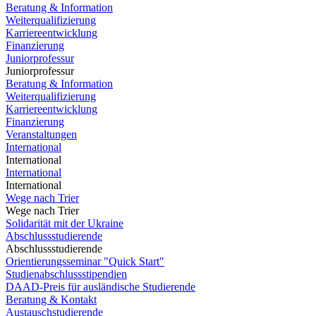
Beratung & Information
Weiterqualifizierung
Karriereentwicklung
Finanzierung
Juniorprofessur
Juniorprofessur
Beratung & Information
Weiterqualifizierung
Karriereentwicklung
Finanzierung
Veranstaltungen
International
International
International
International
Wege nach Trier
Wege nach Trier
Solidarität mit der Ukraine
Abschlussstudierende
Abschlussstudierende
Orientierungsseminar "Quick Start"
Studienabschlussstipendien
DAAD-Preis für ausländische Studierende
Beratung & Kontakt
Austauschstudierende