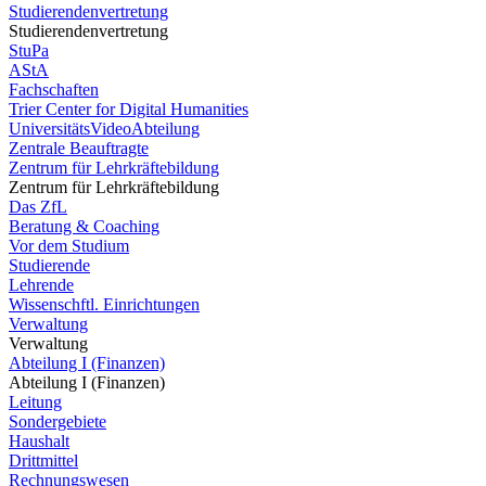
Studierendenvertretung
Studierendenvertretung
StuPa
AStA
Fachschaften
Trier Center for Digital Humanities
UniversitätsVideoAbteilung
Zentrale Beauftragte
Zentrum für Lehrkräftebildung
Zentrum für Lehrkräftebildung
Das ZfL
Beratung & Coaching
Vor dem Studium
Studierende
Lehrende
Wissenschftl. Einrichtungen
Verwaltung
Verwaltung
Abteilung I (Finanzen)
Abteilung I (Finanzen)
Leitung
Sondergebiete
Haushalt
Drittmittel
Rechnungswesen