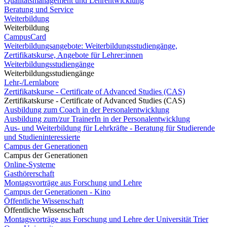
Qualitätsmanagement und Lehrentwicklung
Beratung und Service
Weiterbildung
Weiterbildung
CampusCard
Weiterbildungsangebote: Weiterbildungsstudiengänge,
Zertifikatskurse, Angebote für Lehrer:innen
Weiterbildungsstudiengänge
Weiterbildungsstudiengänge
Lehr-/Lernlabore
Zertifikatskurse - Certificate of Advanced Studies (CAS)
Zertifikatskurse - Certificate of Advanced Studies (CAS)
Ausbildung zum Coach in der Personalentwicklung
Ausbildung zum/zur TrainerIn in der Personalentwicklung
Aus- und Weiterbildung für Lehrkräfte - Beratung für Studierende
und Studieninteressierte
Campus der Generationen
Campus der Generationen
Online-Systeme
Gasthörerschaft
Montagsvorträge aus Forschung und Lehre
Campus der Generationen - Kino
Öffentliche Wissenschaft
Öffentliche Wissenschaft
Montagsvorträge aus Forschung und Lehre der Universität Trier