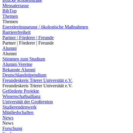
Brücke Kohlenstraße
Mensaterrasse
BibTop
Themen
Themen
Energieeinsparung / ökologische Maßnahmen
Barrierefreiheit
Partner | Förderer | Freunde
Partner | Förderer | Freunde
Alumni
Alumni
Stimmen zum Studium
Alumni-Vereine
Bekannte Alumni
Deutschlandstipendium
Freundeskreis Trierer Universität e.V.
Freundeskreis Trierer Universität e.V.
Geförderte Projekte
Wissenschaftsallianz
Universität der Großregion
Studierendenwerk
Mitgliedschaften
News
News
Forschung