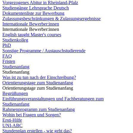
Vorgezogenes Abitur in Rheinland-Pfalz
Studiengänge Lehrsprache Deutsch
Dokumentenliste zur Bewerbung
Zulassungsbeschränkungen & Zulassungsergebnisse
Internationale Bewerber:innen
Internationale Bewerber:innen
English taught Master's courses
Studienkolleg
PhD
Sonstige Programme / Austauschstudierende
FAQ
Fristen
Studienanfang
Studienanfang
Was ist zu tun nach der Einschreibung?
Orientierungstage zum Studienanfang
Orientierungstage zum Studienanfang
Begrüßungen
Einführungsveranstaltungen und Fachberatungen zum
Studienanfang
Rahmenprogramm zum Studienanfang
Wohin bei Fragen und Sorgen?
Ersti-Hilfe
UNI-ABC
Stundenplan erstellen - wie geht das?