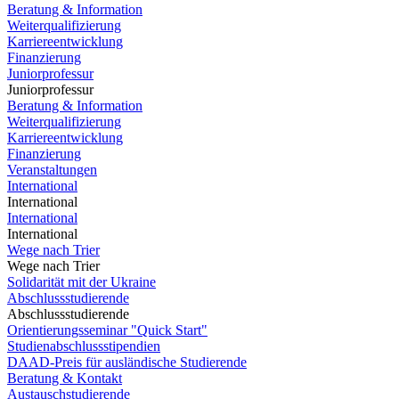
Beratung & Information
Weiterqualifizierung
Karriereentwicklung
Finanzierung
Juniorprofessur
Juniorprofessur
Beratung & Information
Weiterqualifizierung
Karriereentwicklung
Finanzierung
Veranstaltungen
International
International
International
International
Wege nach Trier
Wege nach Trier
Solidarität mit der Ukraine
Abschlussstudierende
Abschlussstudierende
Orientierungsseminar "Quick Start"
Studienabschlussstipendien
DAAD-Preis für ausländische Studierende
Beratung & Kontakt
Austauschstudierende