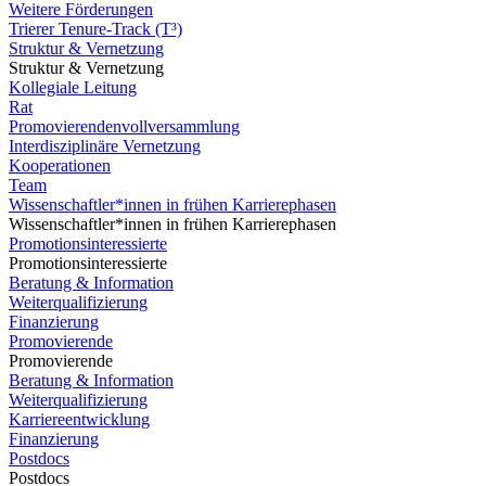
Weitere Förderungen
Trierer Tenure-Track (T³)
Struktur & Vernetzung
Struktur & Vernetzung
Kollegiale Leitung
Rat
Promovierendenvollversammlung
Interdisziplinäre Vernetzung
Kooperationen
Team
Wissenschaftler*innen in frühen Karrierephasen
Wissenschaftler*innen in frühen Karrierephasen
Promotionsinteressierte
Promotionsinteressierte
Beratung & Information
Weiterqualifizierung
Finanzierung
Promovierende
Promovierende
Beratung & Information
Weiterqualifizierung
Karriereentwicklung
Finanzierung
Postdocs
Postdocs