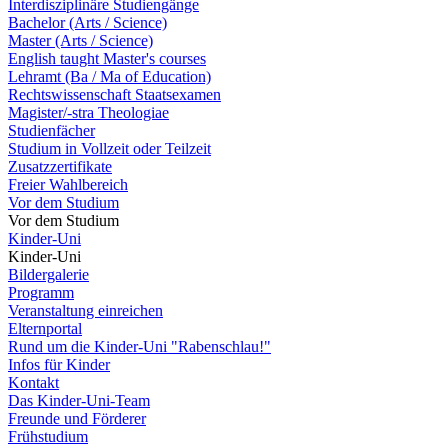
Interdisziplinäre Studiengänge
Bachelor (Arts / Science)
Master (Arts / Science)
English taught Master's courses
Lehramt (Ba / Ma of Education)
Rechtswissenschaft Staatsexamen
Magister/-stra Theologiae
Studienfächer
Studium in Vollzeit oder Teilzeit
Zusatzzertifikate
Freier Wahlbereich
Vor dem Studium
Vor dem Studium
Kinder-Uni
Kinder-Uni
Bildergalerie
Programm
Veranstaltung einreichen
Elternportal
Rund um die Kinder-Uni "Rabenschlau!"
Infos für Kinder
Kontakt
Das Kinder-Uni-Team
Freunde und Förderer
Frühstudium