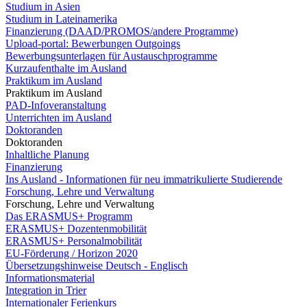
Studium in Asien
Studium in Lateinamerika
Finanzierung (DAAD/PROMOS/andere Programme)
Upload-portal: Bewerbungen Outgoings
Bewerbungsunterlagen für Austauschprogramme
Kurzaufenthalte im Ausland
Praktikum im Ausland
Praktikum im Ausland
PAD-Infoveranstaltung
Unterrichten im Ausland
Doktoranden
Doktoranden
Inhaltliche Planung
Finanzierung
Ins Ausland - Informationen für neu immatrikulierte Studierende
Forschung, Lehre und Verwaltung
Forschung, Lehre und Verwaltung
Das ERASMUS+ Programm
ERASMUS+ Dozentenmobilität
ERASMUS+ Personalmobilität
EU-Förderung / Horizon 2020
Übersetzungshinweise Deutsch - Englisch
Informationsmaterial
Integration in Trier
Internationaler Ferienkurs