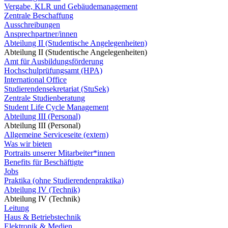
Vergabe, KLR und Gebäudemanagement
Zentrale Beschaffung
Ausschreibungen
Ansprechpartner/innen
Abteilung II (Studentische Angelegenheiten)
Abteilung II (Studentische Angelegenheiten)
Amt für Ausbildungsförderung
Hochschulprüfungsamt (HPA)
International Office
Studierendensekretariat (StuSek)
Zentrale Studienberatung
Student Life Cycle Management
Abteilung III (Personal)
Abteilung III (Personal)
Allgemeine Serviceseite (extern)
Was wir bieten
Portraits unserer Mitarbeiter*innen
Benefits für Beschäftigte
Jobs
Praktika (ohne Studierendenpraktika)
Abteilung IV (Technik)
Abteilung IV (Technik)
Leitung
Haus & Betriebstechnik
Elektronik & Medien