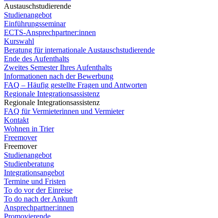
Austauschstudierende
Studienangebot
Einführungsseminar
ECTS-Ansprechpartner:innen
Kurswahl
Beratung für internationale Austauschstudierende
Ende des Aufenthalts
Zweites Semester Ihres Aufenthalts
Informationen nach der Bewerbung
FAQ – Häufig gestellte Fragen und Antworten
Regionale Integrationsassistenz
Regionale Integrationsassistenz
FAQ für Vermieterinnen und Vermieter
Kontakt
Wohnen in Trier
Freemover
Freemover
Studienangebot
Studienberatung
Integrationsangebot
Termine und Fristen
To do vor der Einreise
To do nach der Ankunft
Ansprechpartner:innen
Promovierende