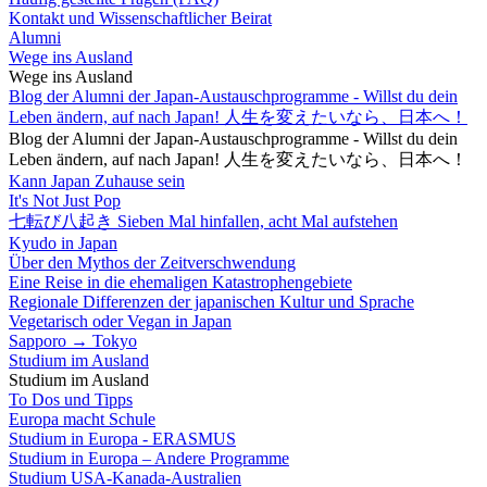
Kontakt und Wissenschaftlicher Beirat
Alumni
Wege ins Ausland
Wege ins Ausland
Blog der Alumni der Japan-Austauschprogramme - Willst du dein
Leben ändern, auf nach Japan! 人生を変えたいなら、日本へ！
Blog der Alumni der Japan-Austauschprogramme - Willst du dein
Leben ändern, auf nach Japan! 人生を変えたいなら、日本へ！
Kann Japan Zuhause sein
It's Not Just Pop
七転び八起き Sieben Mal hinfallen, acht Mal aufstehen
Kyudo in Japan
Über den Mythos der Zeitverschwendung
Eine Reise in die ehemaligen Katastrophengebiete
Regionale Differenzen der japanischen Kultur und Sprache
Vegetarisch oder Vegan in Japan
Sapporo → Tokyo
Studium im Ausland
Studium im Ausland
To Dos und Tipps
Europa macht Schule
Studium in Europa - ERASMUS
Studium in Europa – Andere Programme
Studium USA-Kanada-Australien