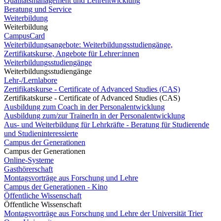
Qualitätsmanagement und Lehrentwicklung
Beratung und Service
Weiterbildung
Weiterbildung
CampusCard
Weiterbildungsangebote: Weiterbildungsstudiengänge,
Zertifikatskurse, Angebote für Lehrer:innen
Weiterbildungsstudiengänge
Weiterbildungsstudiengänge
Lehr-/Lernlabore
Zertifikatskurse - Certificate of Advanced Studies (CAS)
Zertifikatskurse - Certificate of Advanced Studies (CAS)
Ausbildung zum Coach in der Personalentwicklung
Ausbildung zum/zur TrainerIn in der Personalentwicklung
Aus- und Weiterbildung für Lehrkräfte - Beratung für Studierende
und Studieninteressierte
Campus der Generationen
Campus der Generationen
Online-Systeme
Gasthörerschaft
Montagsvorträge aus Forschung und Lehre
Campus der Generationen - Kino
Öffentliche Wissenschaft
Öffentliche Wissenschaft
Montagsvorträge aus Forschung und Lehre der Universität Trier