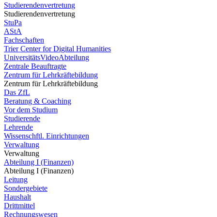
Studierendenvertretung
Studierendenvertretung
StuPa
AStA
Fachschaften
Trier Center for Digital Humanities
UniversitätsVideoAbteilung
Zentrale Beauftragte
Zentrum für Lehrkräftebildung
Zentrum für Lehrkräftebildung
Das ZfL
Beratung & Coaching
Vor dem Studium
Studierende
Lehrende
Wissenschftl. Einrichtungen
Verwaltung
Verwaltung
Abteilung I (Finanzen)
Abteilung I (Finanzen)
Leitung
Sondergebiete
Haushalt
Drittmittel
Rechnungswesen