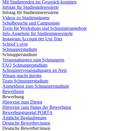
Mit Studierenden ins Gespräch kommen
Infotag für Studieninteressierte
Infotag für Studieninteressierte
Videos zu Studiengängen
Schulbesuche und Campustage
Tools für Workshops und Schnupperangebote
Info-Angebote für Studieninteressierte
Instagram Account der Uni Trier
School´s over
Schnupperstudium
Schnupperstudium
Veranstaltungen zum Schnuppern
FAQ Schnupperstudium
Schnupperveranstaltungen im Netz
Wissen macht durstig
Team Schnupperstudium
Anmeldung zum Schnupperstudium
Bewerbung
Bewerbung
Hinweise zum Dienst
Hinweise zum Status der Bewerbung
Bewerbungsportal PORTA
Amtliche Beglaubigung
Deutsche Bewerber:innen
Deutsche Bewerber:innen