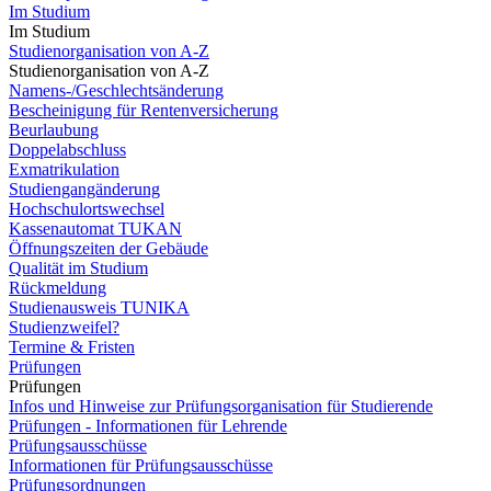
Im Studium
Im Studium
Studienorganisation von A-Z
Studienorganisation von A-Z
Namens-/Geschlechtsänderung
Bescheinigung für Rentenversicherung
Beurlaubung
Doppelabschluss
Exmatrikulation
Studiengangänderung
Hochschulortswechsel
Kassenautomat TUKAN
Öffnungszeiten der Gebäude
Qualität im Studium
Rückmeldung
Studienausweis TUNIKA
Studienzweifel?
Termine & Fristen
Prüfungen
Prüfungen
Infos und Hinweise zur Prüfungsorganisation für Studierende
Prüfungen - Informationen für Lehrende
Prüfungsausschüsse
Informationen für Prüfungsausschüsse
Prüfungsordnungen