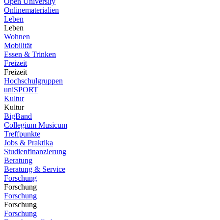
Open University
Onlinematerialien
Leben
Leben
Wohnen
Mobilität
Essen & Trinken
Freizeit
Freizeit
Hochschulgruppen
uniSPORT
Kultur
Kultur
BigBand
Collegium Musicum
Treffpunkte
Jobs & Praktika
Studienfinanzierung
Beratung
Beratung & Service
Forschung
Forschung
Forschung
Forschung
Forschung