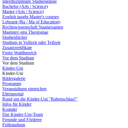
Interdisziplinäre Studiengänge
Bachelor (Arts / Science)
Master (Arts / Science)
English taught Master's courses
Lehramt (Ba / Ma of Education)
Rechtswissenschaft Staatsexamen
Magister/-stra Theologiae
Studienfächer
Studium in Vollzeit oder Teilzeit
Zusatzzertifikate
Freier Wahlbereich
Vor dem Studium
Vor dem Studium
Kinder-Uni
Kinder-Uni
Bildergalerie
Programm
Veranstaltung einreichen
Elternportal
Rund um die Kinder-Uni "Rabenschlau!"
Infos für Kinder
Kontakt
Das Kinder-Uni-Team
Freunde und Förderer
Frühstudium