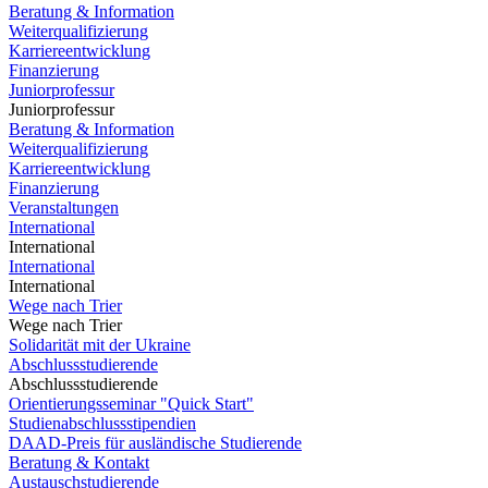
Beratung & Information
Weiterqualifizierung
Karriereentwicklung
Finanzierung
Juniorprofessur
Juniorprofessur
Beratung & Information
Weiterqualifizierung
Karriereentwicklung
Finanzierung
Veranstaltungen
International
International
International
International
Wege nach Trier
Wege nach Trier
Solidarität mit der Ukraine
Abschlussstudierende
Abschlussstudierende
Orientierungsseminar "Quick Start"
Studienabschlussstipendien
DAAD-Preis für ausländische Studierende
Beratung & Kontakt
Austauschstudierende