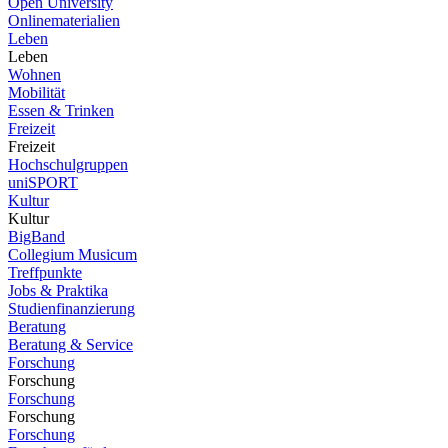
Open University
Onlinematerialien
Leben
Leben
Wohnen
Mobilität
Essen & Trinken
Freizeit
Freizeit
Hochschulgruppen
uniSPORT
Kultur
Kultur
BigBand
Collegium Musicum
Treffpunkte
Jobs & Praktika
Studienfinanzierung
Beratung
Beratung & Service
Forschung
Forschung
Forschung
Forschung
Forschung