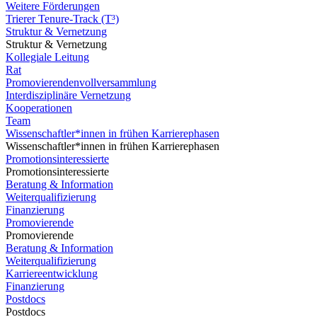
Weitere Förderungen
Trierer Tenure-Track (T³)
Struktur & Vernetzung
Struktur & Vernetzung
Kollegiale Leitung
Rat
Promovierendenvollversammlung
Interdisziplinäre Vernetzung
Kooperationen
Team
Wissenschaftler*innen in frühen Karrierephasen
Wissenschaftler*innen in frühen Karrierephasen
Promotionsinteressierte
Promotionsinteressierte
Beratung & Information
Weiterqualifizierung
Finanzierung
Promovierende
Promovierende
Beratung & Information
Weiterqualifizierung
Karriereentwicklung
Finanzierung
Postdocs
Postdocs