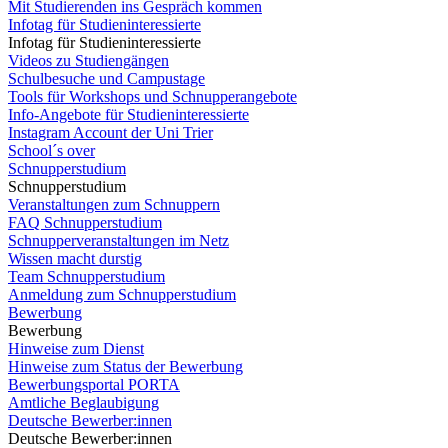
Mit Studierenden ins Gespräch kommen
Infotag für Studieninteressierte
Infotag für Studieninteressierte
Videos zu Studiengängen
Schulbesuche und Campustage
Tools für Workshops und Schnupperangebote
Info-Angebote für Studieninteressierte
Instagram Account der Uni Trier
School´s over
Schnupperstudium
Schnupperstudium
Veranstaltungen zum Schnuppern
FAQ Schnupperstudium
Schnupperveranstaltungen im Netz
Wissen macht durstig
Team Schnupperstudium
Anmeldung zum Schnupperstudium
Bewerbung
Bewerbung
Hinweise zum Dienst
Hinweise zum Status der Bewerbung
Bewerbungsportal PORTA
Amtliche Beglaubigung
Deutsche Bewerber:innen
Deutsche Bewerber:innen