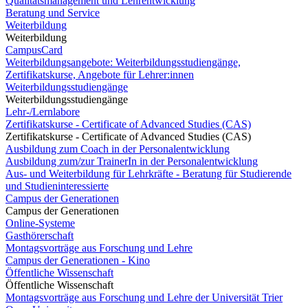
Qualitätsmanagement und Lehrentwicklung
Beratung und Service
Weiterbildung
Weiterbildung
CampusCard
Weiterbildungsangebote: Weiterbildungsstudiengänge,
Zertifikatskurse, Angebote für Lehrer:innen
Weiterbildungsstudiengänge
Weiterbildungsstudiengänge
Lehr-/Lernlabore
Zertifikatskurse - Certificate of Advanced Studies (CAS)
Zertifikatskurse - Certificate of Advanced Studies (CAS)
Ausbildung zum Coach in der Personalentwicklung
Ausbildung zum/zur TrainerIn in der Personalentwicklung
Aus- und Weiterbildung für Lehrkräfte - Beratung für Studierende
und Studieninteressierte
Campus der Generationen
Campus der Generationen
Online-Systeme
Gasthörerschaft
Montagsvorträge aus Forschung und Lehre
Campus der Generationen - Kino
Öffentliche Wissenschaft
Öffentliche Wissenschaft
Montagsvorträge aus Forschung und Lehre der Universität Trier