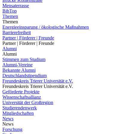
Brücke Kohlenstraße
Mensaterrasse
BibTop
Themen
Themen
Energieeinsparung / ökologische Maßnahmen
Barrierefreiheit
Partner | Förderer | Freunde
Partner | Förderer | Freunde
Alumni
Alumni
Stimmen zum Studium
Alumni-Vereine
Bekannte Alumni
Deutschlandstipendium
Freundeskreis Trierer Universität e.V.
Freundeskreis Trierer Universität e.V.
Geförderte Projekte
Wissenschaftsallianz
Universität der Großregion
Studierendenwerk
Mitgliedschaften
News
News
Forschung