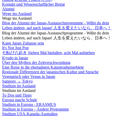
Kontakt und Wissenschaftlicher Beirat
Alumni
Wege ins Ausland
Wege ins Ausland
Blog der Alumni der Japan-Austauschprogramme - Willst du dein
Leben ändern, auf nach Japan! 人生を変えたいなら、日本へ！
Blog der Alumni der Japan-Austauschprogramme - Willst du dein
Leben ändern, auf nach Japan! 人生を変えたいなら、日本へ！
Kann Japan Zuhause sein
It's Not Just Pop
七転び八起き Sieben Mal hinfallen, acht Mal aufstehen
Kyudo in Japan
Über den Mythos der Zeitverschwendung
Eine Reise in die ehemaligen Katastrophengebiete
Regionale Differenzen der japanischen Kultur und Sprache
Vegetarisch oder Vegan in Japan
Sapporo → Tokyo
Studium im Ausland
Studium im Ausland
To Dos und Tipps
Europa macht Schule
Studium in Europa - ERASMUS
Studium in Europa – Andere Programme
Studium USA-Kanada-Australien