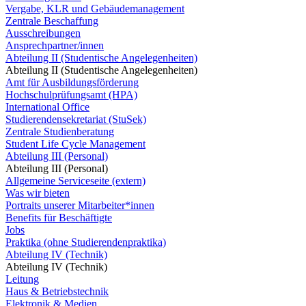
Vergabe, KLR und Gebäudemanagement
Zentrale Beschaffung
Ausschreibungen
Ansprechpartner/innen
Abteilung II (Studentische Angelegenheiten)
Abteilung II (Studentische Angelegenheiten)
Amt für Ausbildungsförderung
Hochschulprüfungsamt (HPA)
International Office
Studierendensekretariat (StuSek)
Zentrale Studienberatung
Student Life Cycle Management
Abteilung III (Personal)
Abteilung III (Personal)
Allgemeine Serviceseite (extern)
Was wir bieten
Portraits unserer Mitarbeiter*innen
Benefits für Beschäftigte
Jobs
Praktika (ohne Studierendenpraktika)
Abteilung IV (Technik)
Abteilung IV (Technik)
Leitung
Haus & Betriebstechnik
Elektronik & Medien