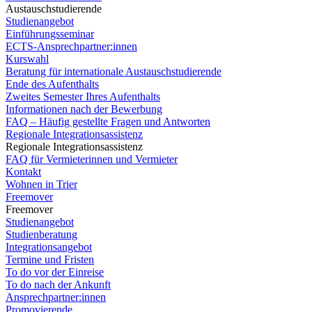
Austauschstudierende
Studienangebot
Einführungsseminar
ECTS-Ansprechpartner:innen
Kurswahl
Beratung für internationale Austauschstudierende
Ende des Aufenthalts
Zweites Semester Ihres Aufenthalts
Informationen nach der Bewerbung
FAQ – Häufig gestellte Fragen und Antworten
Regionale Integrationsassistenz
Regionale Integrationsassistenz
FAQ für Vermieterinnen und Vermieter
Kontakt
Wohnen in Trier
Freemover
Freemover
Studienangebot
Studienberatung
Integrationsangebot
Termine und Fristen
To do vor der Einreise
To do nach der Ankunft
Ansprechpartner:innen
Promovierende