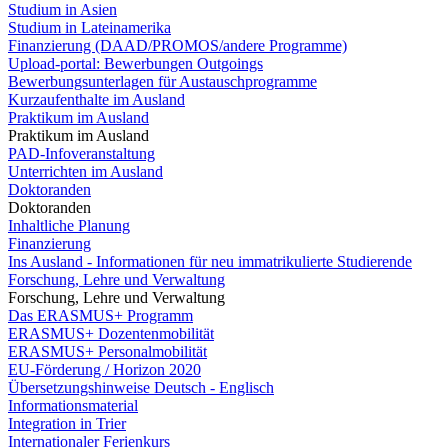
Studium in Asien
Studium in Lateinamerika
Finanzierung (DAAD/PROMOS/andere Programme)
Upload-portal: Bewerbungen Outgoings
Bewerbungsunterlagen für Austauschprogramme
Kurzaufenthalte im Ausland
Praktikum im Ausland
Praktikum im Ausland
PAD-Infoveranstaltung
Unterrichten im Ausland
Doktoranden
Doktoranden
Inhaltliche Planung
Finanzierung
Ins Ausland - Informationen für neu immatrikulierte Studierende
Forschung, Lehre und Verwaltung
Forschung, Lehre und Verwaltung
Das ERASMUS+ Programm
ERASMUS+ Dozentenmobilität
ERASMUS+ Personalmobilität
EU-Förderung / Horizon 2020
Übersetzungshinweise Deutsch - Englisch
Informationsmaterial
Integration in Trier
Internationaler Ferienkurs