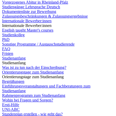
Vorgezogenes Abitur in Rheinland-Pfalz
Studiengänge Lehrsprache Deutsch
Dokumentenliste zur Bewerbung
Zulassungsbeschränkungen & Zulassungsergebnisse
Internationale Bewerber:innen
Internationale Bewerber:innen
English taught Master's courses
Studienkolleg
PhD
Sonstige Programme / Austauschstudierende
FAQ
Fristen
Studienanfang
Studienanfang
Was ist zu tun nach der Einschreibung?
Orientierungstage zum Studienanfang
Orientierungstage zum Studienanfang
Begrüßungen
Einführungsveranstaltungen und Fachberatungen zum
Studienanfang
Rahmenprogramm zum Studienanfang
Wohin bei Fragen und Sorgen?
Ersti-Hilfe
UNI-ABC
Stundenplan erstellen - wie geht das?