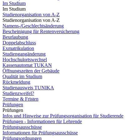
Im Studium
Im Studium
Studienorganisation von A-Z
Studienorganisation von A-Z
Namens-/Geschlechtsänderung
Bescheinigung für Rentenversicherung
Beurlaubung
Doppelabschluss
Exmatrikulation
Studiengangänderung
Hochschulortswechsel
Kassenautomat TUKAN
Öffnungszeiten der Gebäude
Qualität im Studium
Rückmeldung
Studienausweis TUNIKA
Studienzweifel?
Termine & Fristen
Prüfungen
Prüfungen
Infos und Hinweise zur Prüfungsorganisation für Studierende
Prüfungen - Informationen für Lehrende
Prüfungsausschüsse
Informationen für Prüfungsausschüsse
Prüfungsordnungen