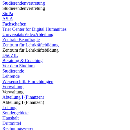
Studierendenvertretung
Studierendenvertretung
StuPa
AStA
Fachschaften
Trier Center for Digital Humanities
UniversitätsVideoAbteilung
Zentrale Beauftragte
Zentrum für Lehrkräftebildung
Zentrum für Lehrkräftebildung
Das ZfL
Beratung & Coaching
Vor dem Studium
Studierende
Lehrende
Wissenschftl. Einrichtungen
Verwaltung
Verwaltung
Abteilung I (Finanzen)
Abteilung I (Finanzen)
Leitung
Sondergebiete
Haushalt
Drittmittel
Rechnungswesen