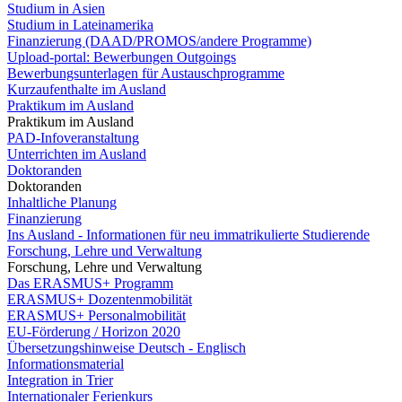
Studium in Asien
Studium in Lateinamerika
Finanzierung (DAAD/PROMOS/andere Programme)
Upload-portal: Bewerbungen Outgoings
Bewerbungsunterlagen für Austauschprogramme
Kurzaufenthalte im Ausland
Praktikum im Ausland
Praktikum im Ausland
PAD-Infoveranstaltung
Unterrichten im Ausland
Doktoranden
Doktoranden
Inhaltliche Planung
Finanzierung
Ins Ausland - Informationen für neu immatrikulierte Studierende
Forschung, Lehre und Verwaltung
Forschung, Lehre und Verwaltung
Das ERASMUS+ Programm
ERASMUS+ Dozentenmobilität
ERASMUS+ Personalmobilität
EU-Förderung / Horizon 2020
Übersetzungshinweise Deutsch - Englisch
Informationsmaterial
Integration in Trier
Internationaler Ferienkurs