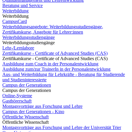
Qualitätsmanagement und Lehrentwicklung
Beratung und Service
Weiterbildung
Weiterbildung
CampusCard
Weiterbildungsangebote: Weiterbildungsstudiengänge,
Zertifikatskurse, Angebote für Lehrer:innen
Weiterbildungsstudiengänge
Weiterbildungsstudiengänge
Lehr-/Lernlabore
Zertifikatskurse - Certificate of Advanced Studies (CAS)
Zertifikatskurse - Certificate of Advanced Studies (CAS)
Ausbildung zum Coach in der Personalentwicklung
Ausbildung zum/zur TrainerIn in der Personalentwicklung
Aus- und Weiterbildung für Lehrkräfte - Beratung für Studierende
und Studieninteressierte
Campus der Generationen
Campus der Generationen
Online-Systeme
Gasthörerschaft
Montagsvorträge aus Forschung und Lehre
Campus der Generationen - Kino
Öffentliche Wissenschaft
Öffentliche Wissenschaft
Montagsvorträge aus Forschung und Lehre der Universität Trier