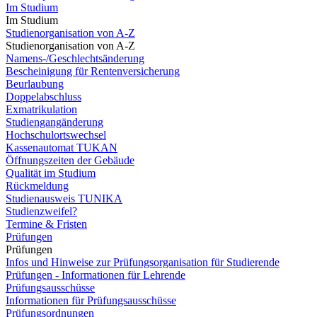
Im Studium
Im Studium
Studienorganisation von A-Z
Studienorganisation von A-Z
Namens-/Geschlechtsänderung
Bescheinigung für Rentenversicherung
Beurlaubung
Doppelabschluss
Exmatrikulation
Studiengangänderung
Hochschulortswechsel
Kassenautomat TUKAN
Öffnungszeiten der Gebäude
Qualität im Studium
Rückmeldung
Studienausweis TUNIKA
Studienzweifel?
Termine & Fristen
Prüfungen
Prüfungen
Infos und Hinweise zur Prüfungsorganisation für Studierende
Prüfungen - Informationen für Lehrende
Prüfungsausschüsse
Informationen für Prüfungsausschüsse
Prüfungsordnungen