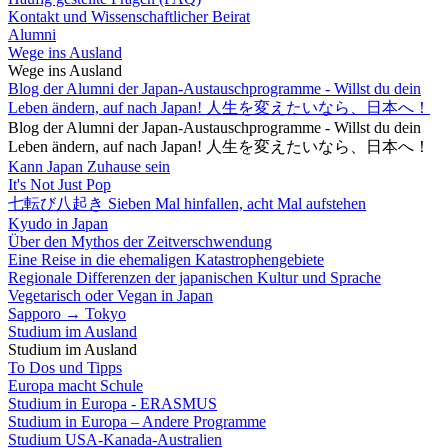
Kontakt und Wissenschaftlicher Beirat
Alumni
Wege ins Ausland
Wege ins Ausland
Blog der Alumni der Japan-Austauschprogramme - Willst du dein
Leben ändern, auf nach Japan! 人生を変えたいなら、日本へ！
Blog der Alumni der Japan-Austauschprogramme - Willst du dein
Leben ändern, auf nach Japan! 人生を変えたいなら、日本へ！
Kann Japan Zuhause sein
It's Not Just Pop
七転び八起き Sieben Mal hinfallen, acht Mal aufstehen
Kyudo in Japan
Über den Mythos der Zeitverschwendung
Eine Reise in die ehemaligen Katastrophengebiete
Regionale Differenzen der japanischen Kultur und Sprache
Vegetarisch oder Vegan in Japan
Sapporo → Tokyo
Studium im Ausland
Studium im Ausland
To Dos und Tipps
Europa macht Schule
Studium in Europa - ERASMUS
Studium in Europa – Andere Programme
Studium USA-Kanada-Australien