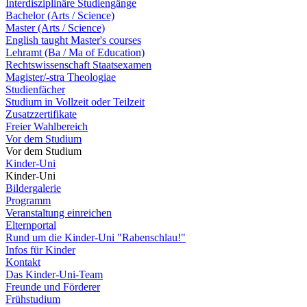
Interdisziplinäre Studiengänge
Bachelor (Arts / Science)
Master (Arts / Science)
English taught Master's courses
Lehramt (Ba / Ma of Education)
Rechtswissenschaft Staatsexamen
Magister/-stra Theologiae
Studienfächer
Studium in Vollzeit oder Teilzeit
Zusatzzertifikate
Freier Wahlbereich
Vor dem Studium
Vor dem Studium
Kinder-Uni
Kinder-Uni
Bildergalerie
Programm
Veranstaltung einreichen
Elternportal
Rund um die Kinder-Uni "Rabenschlau!"
Infos für Kinder
Kontakt
Das Kinder-Uni-Team
Freunde und Förderer
Frühstudium