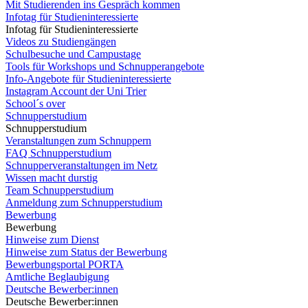
Mit Studierenden ins Gespräch kommen
Infotag für Studieninteressierte
Infotag für Studieninteressierte
Videos zu Studiengängen
Schulbesuche und Campustage
Tools für Workshops und Schnupperangebote
Info-Angebote für Studieninteressierte
Instagram Account der Uni Trier
School´s over
Schnupperstudium
Schnupperstudium
Veranstaltungen zum Schnuppern
FAQ Schnupperstudium
Schnupperveranstaltungen im Netz
Wissen macht durstig
Team Schnupperstudium
Anmeldung zum Schnupperstudium
Bewerbung
Bewerbung
Hinweise zum Dienst
Hinweise zum Status der Bewerbung
Bewerbungsportal PORTA
Amtliche Beglaubigung
Deutsche Bewerber:innen
Deutsche Bewerber:innen