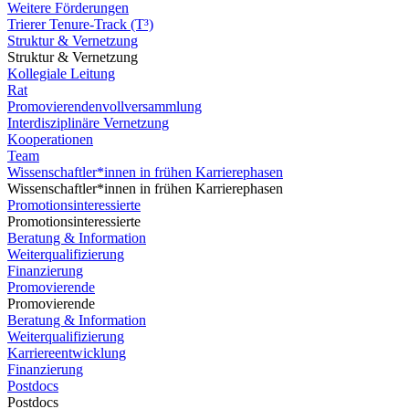
Weitere Förderungen
Trierer Tenure-Track (T³)
Struktur & Vernetzung
Struktur & Vernetzung
Kollegiale Leitung
Rat
Promovierendenvollversammlung
Interdisziplinäre Vernetzung
Kooperationen
Team
Wissenschaftler*innen in frühen Karrierephasen
Wissenschaftler*innen in frühen Karrierephasen
Promotionsinteressierte
Promotionsinteressierte
Beratung & Information
Weiterqualifizierung
Finanzierung
Promovierende
Promovierende
Beratung & Information
Weiterqualifizierung
Karriereentwicklung
Finanzierung
Postdocs
Postdocs