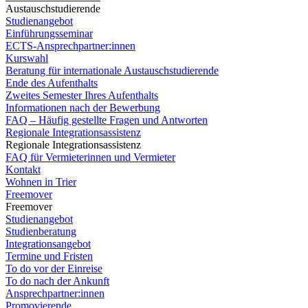
Austauschstudierende
Studienangebot
Einführungsseminar
ECTS-Ansprechpartner:innen
Kurswahl
Beratung für internationale Austauschstudierende
Ende des Aufenthalts
Zweites Semester Ihres Aufenthalts
Informationen nach der Bewerbung
FAQ – Häufig gestellte Fragen und Antworten
Regionale Integrationsassistenz
Regionale Integrationsassistenz
FAQ für Vermieterinnen und Vermieter
Kontakt
Wohnen in Trier
Freemover
Freemover
Studienangebot
Studienberatung
Integrationsangebot
Termine und Fristen
To do vor der Einreise
To do nach der Ankunft
Ansprechpartner:innen
Promovierende