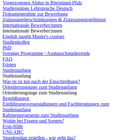
Vorgezogenes Abitur in Rheinland-Pfalz
Studiengänge Lehrsprache Deutsch
Dokumentenliste zur Bewerbung
Zulassungsbeschränkungen & Zulassungsergebnisse
Internationale Bewerber:innen
Internationale Bewerber:innen
English taught Master's courses
Studienkolleg
PhD
Sonstige Programme / Austauschstudierende
FAQ
Fristen
Studienanfang
Studienanfang
Was ist zu tun nach der Einschreibung?
Orientierungstage zum Studienanfang
Orientierungstage zum Studienanfang
Begrüßungen
Einführungsveranstaltungen und Fachberatungen zum
Studienanfang
Rahmenprogramm zum Studienanfang
Wohin bei Fragen und Sorgen?
Ersti-Hilfe
UNI-ABC
Stundenplan erstellen - wie geht das?