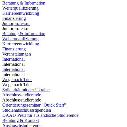
Beratung & Information
Weiterqualifizierung
Karriereentwicklung
Finanzierung
Juniorprofessur
Juniorprofessur
Beratung & Information
Weiterqualifizierung
Karriereentwicklung
Finanzierung
Veranstaltungen
International
International
International
International
Wege nach Trier
Wege nach Trier
Solidarität mit der Ukraine
Abschlussstudierende
Abschlussstudierende
Orientierungsseminar "Quick Start"
Studienabschlussstipendien
DAAD-Preis für ausländische Studierende
Beratung & Kontakt
Austauschstudierende