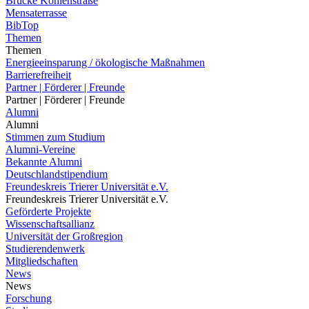
Brücke Kohlenstraße
Mensaterrasse
BibTop
Themen
Themen
Energieeinsparung / ökologische Maßnahmen
Barrierefreiheit
Partner | Förderer | Freunde
Partner | Förderer | Freunde
Alumni
Alumni
Stimmen zum Studium
Alumni-Vereine
Bekannte Alumni
Deutschlandstipendium
Freundeskreis Trierer Universität e.V.
Freundeskreis Trierer Universität e.V.
Geförderte Projekte
Wissenschaftsallianz
Universität der Großregion
Studierendenwerk
Mitgliedschaften
News
News
Forschung