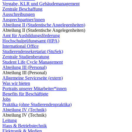
Vergabe, KLR und Gebäudemanagement
Zentrale Beschaffung
Ausschreibungen
Ansprechpartner/innen
Abteilung II (Studentische Angelegenheiten)
Abteilung II (Studentische Angelegenheiten)
Amt für Ausbildungsförderung
Hochschulprüfungsamt (HPA)
International Office
Studierendensekretariat (StuSek)
Zentrale Studienberatung
Student Life Cycle Management
Abteilung III (Personal)
Abteilung III (Personal)
Allgemeine Serviceseite (extern)
Was wir bieten
Portraits unserer Mitarbeiter*innen
Benefits für Beschäftigte
Jobs
Praktika (ohne Studierendenpraktika)
Abteilung IV (Technik)
Abteilung IV (Technik)
Leitung
Haus & Betriebstechnik
Elektronik & Medien