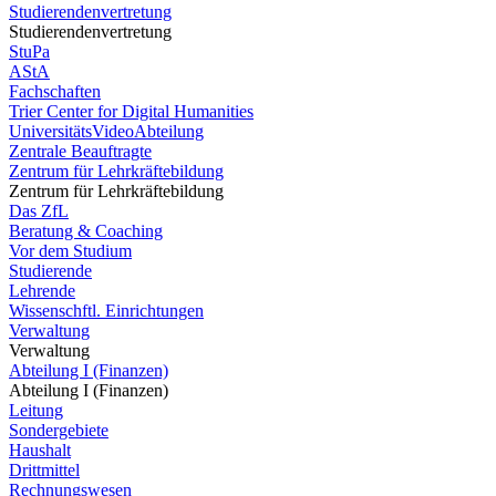
Studierendenvertretung
Studierendenvertretung
StuPa
AStA
Fachschaften
Trier Center for Digital Humanities
UniversitätsVideoAbteilung
Zentrale Beauftragte
Zentrum für Lehrkräftebildung
Zentrum für Lehrkräftebildung
Das ZfL
Beratung & Coaching
Vor dem Studium
Studierende
Lehrende
Wissenschftl. Einrichtungen
Verwaltung
Verwaltung
Abteilung I (Finanzen)
Abteilung I (Finanzen)
Leitung
Sondergebiete
Haushalt
Drittmittel
Rechnungswesen