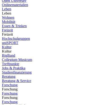
Open University
Onlinematerialien
Leben
Leben
Wohnen
Mobilität
Essen & Trinken
Freizeit
Freizeit
Hochschulgruppen
uniSPORT
Kultur
Kultur
BigBand
Collegium Musicum
Treffpunkte
Jobs & Praktika
Studienfinanzierung
Beratung
Beratung & Service
Forschung
Forschung
Forschung
Forschung
Forschung