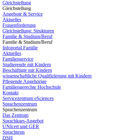
Gleichstellung
Gleichstellung
Angebote & Service
Aktuelles
Frauenförderung
Gleichstellung: Strukturen
Familie & Studium/Beruf
Familie & Studium/Beruf
Infoportal Familie
Aktuelles
Familienservice
Studierende mit Kindern
Beschäftigte mit Kindern
wissenschaftliche Qualifizierung mit Kindern
Pflegende Angehörige
Familiengerechte Hochschule
Kontakt
Servicezentrum eSciences
Sprachenzentrum
Sprachenzentrum
Das Zentrum
Sprachkurs-Angebot
UNIcert und GER
Sprachtests
DSH