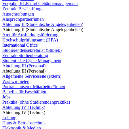
Vergabe, KLR und Gebäudemanagement
Zentrale Beschaffung
Ausschreibungen
Ansprechpartner/innen
Abteilung II (Studentische Angelegenheiten)
Abteilung II (Studentische Angelegenheiten)
Amt für Ausbildungsförderung
Hochschulprüfungsamt (HPA)
International Office
Studierendensekretariat (StuSek)
Zentrale Studienberatung
Student Life Cycle Management
Abteilung III (Personal)
Abteilung III (Personal)
Allgemeine Serviceseite (extern)
Was wir bieten
Portraits unserer Mitarbeiter*innen
Benefits für Beschäftigte
Jobs
Praktika (ohne Studierendenpraktika)
Abteilung IV (Technik)
Abteilung IV (Technik)
Leitung
Haus & Betriebstechnik
Elektronik & Medien