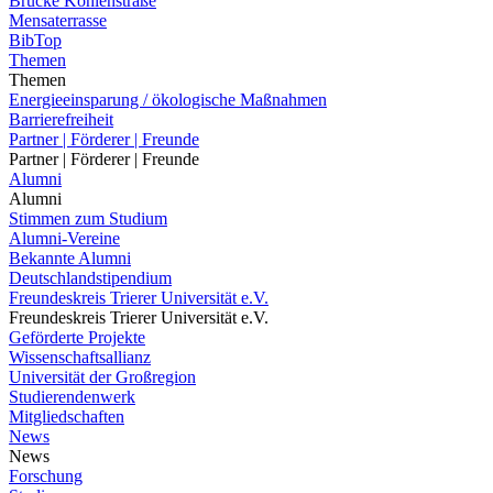
Brücke Kohlenstraße
Mensaterrasse
BibTop
Themen
Themen
Energieeinsparung / ökologische Maßnahmen
Barrierefreiheit
Partner | Förderer | Freunde
Partner | Förderer | Freunde
Alumni
Alumni
Stimmen zum Studium
Alumni-Vereine
Bekannte Alumni
Deutschlandstipendium
Freundeskreis Trierer Universität e.V.
Freundeskreis Trierer Universität e.V.
Geförderte Projekte
Wissenschaftsallianz
Universität der Großregion
Studierendenwerk
Mitgliedschaften
News
News
Forschung