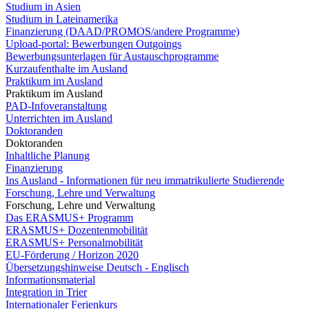
Studium in Asien
Studium in Lateinamerika
Finanzierung (DAAD/PROMOS/andere Programme)
Upload-portal: Bewerbungen Outgoings
Bewerbungsunterlagen für Austauschprogramme
Kurzaufenthalte im Ausland
Praktikum im Ausland
Praktikum im Ausland
PAD-Infoveranstaltung
Unterrichten im Ausland
Doktoranden
Doktoranden
Inhaltliche Planung
Finanzierung
Ins Ausland - Informationen für neu immatrikulierte Studierende
Forschung, Lehre und Verwaltung
Forschung, Lehre und Verwaltung
Das ERASMUS+ Programm
ERASMUS+ Dozentenmobilität
ERASMUS+ Personalmobilität
EU-Förderung / Horizon 2020
Übersetzungshinweise Deutsch - Englisch
Informationsmaterial
Integration in Trier
Internationaler Ferienkurs