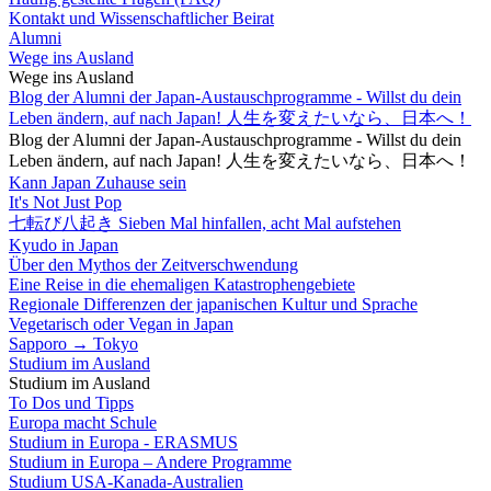
Kontakt und Wissenschaftlicher Beirat
Alumni
Wege ins Ausland
Wege ins Ausland
Blog der Alumni der Japan-Austauschprogramme - Willst du dein
Leben ändern, auf nach Japan! 人生を変えたいなら、日本へ！
Blog der Alumni der Japan-Austauschprogramme - Willst du dein
Leben ändern, auf nach Japan! 人生を変えたいなら、日本へ！
Kann Japan Zuhause sein
It's Not Just Pop
七転び八起き Sieben Mal hinfallen, acht Mal aufstehen
Kyudo in Japan
Über den Mythos der Zeitverschwendung
Eine Reise in die ehemaligen Katastrophengebiete
Regionale Differenzen der japanischen Kultur und Sprache
Vegetarisch oder Vegan in Japan
Sapporo → Tokyo
Studium im Ausland
Studium im Ausland
To Dos und Tipps
Europa macht Schule
Studium in Europa - ERASMUS
Studium in Europa – Andere Programme
Studium USA-Kanada-Australien