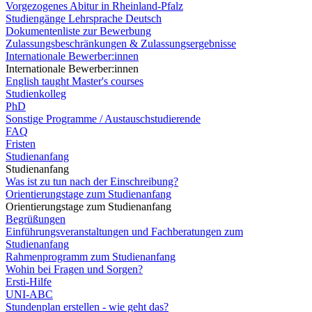
Vorgezogenes Abitur in Rheinland-Pfalz
Studiengänge Lehrsprache Deutsch
Dokumentenliste zur Bewerbung
Zulassungsbeschränkungen & Zulassungsergebnisse
Internationale Bewerber:innen
Internationale Bewerber:innen
English taught Master's courses
Studienkolleg
PhD
Sonstige Programme / Austauschstudierende
FAQ
Fristen
Studienanfang
Studienanfang
Was ist zu tun nach der Einschreibung?
Orientierungstage zum Studienanfang
Orientierungstage zum Studienanfang
Begrüßungen
Einführungsveranstaltungen und Fachberatungen zum
Studienanfang
Rahmenprogramm zum Studienanfang
Wohin bei Fragen und Sorgen?
Ersti-Hilfe
UNI-ABC
Stundenplan erstellen - wie geht das?