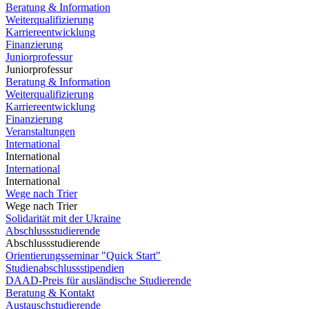
Beratung & Information
Weiterqualifizierung
Karriereentwicklung
Finanzierung
Juniorprofessur
Juniorprofessur
Beratung & Information
Weiterqualifizierung
Karriereentwicklung
Finanzierung
Veranstaltungen
International
International
International
International
Wege nach Trier
Wege nach Trier
Solidarität mit der Ukraine
Abschlussstudierende
Abschlussstudierende
Orientierungsseminar "Quick Start"
Studienabschlussstipendien
DAAD-Preis für ausländische Studierende
Beratung & Kontakt
Austauschstudierende