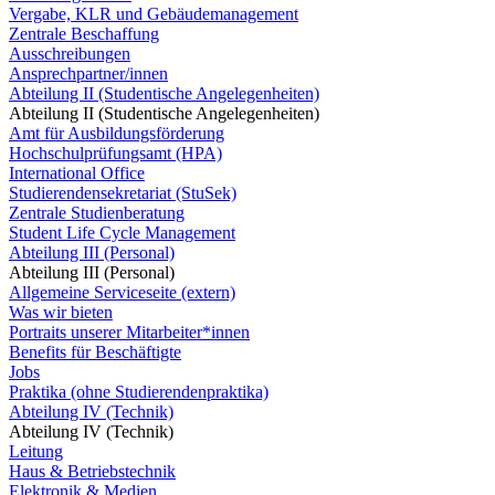
Vergabe, KLR und Gebäudemanagement
Zentrale Beschaffung
Ausschreibungen
Ansprechpartner/innen
Abteilung II (Studentische Angelegenheiten)
Abteilung II (Studentische Angelegenheiten)
Amt für Ausbildungsförderung
Hochschulprüfungsamt (HPA)
International Office
Studierendensekretariat (StuSek)
Zentrale Studienberatung
Student Life Cycle Management
Abteilung III (Personal)
Abteilung III (Personal)
Allgemeine Serviceseite (extern)
Was wir bieten
Portraits unserer Mitarbeiter*innen
Benefits für Beschäftigte
Jobs
Praktika (ohne Studierendenpraktika)
Abteilung IV (Technik)
Abteilung IV (Technik)
Leitung
Haus & Betriebstechnik
Elektronik & Medien