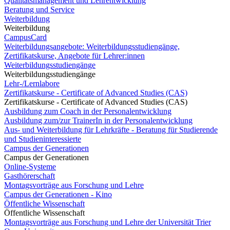
Qualitätsmanagement und Lehrentwicklung
Beratung und Service
Weiterbildung
Weiterbildung
CampusCard
Weiterbildungsangebote: Weiterbildungsstudiengänge,
Zertifikatskurse, Angebote für Lehrer:innen
Weiterbildungsstudiengänge
Weiterbildungsstudiengänge
Lehr-/Lernlabore
Zertifikatskurse - Certificate of Advanced Studies (CAS)
Zertifikatskurse - Certificate of Advanced Studies (CAS)
Ausbildung zum Coach in der Personalentwicklung
Ausbildung zum/zur TrainerIn in der Personalentwicklung
Aus- und Weiterbildung für Lehrkräfte - Beratung für Studierende
und Studieninteressierte
Campus der Generationen
Campus der Generationen
Online-Systeme
Gasthörerschaft
Montagsvorträge aus Forschung und Lehre
Campus der Generationen - Kino
Öffentliche Wissenschaft
Öffentliche Wissenschaft
Montagsvorträge aus Forschung und Lehre der Universität Trier