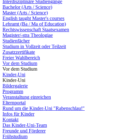
Interdisziplinäre Studiengänge
Bachelor (Arts / Science)
Master (Arts / Science)
English taught Master's courses
Lehramt (Ba / Ma of Education)
Rechtswissenschaft Staatsexamen
Magister/-stra Theologiae
Studienfächer
Studium in Vollzeit oder Teilzeit
Zusatzzertifikate
Freier Wahlbereich
Vor dem Studium
Vor dem Studium
Kinder-Uni
Kinder-Uni
Bildergalerie
Programm
Veranstaltung einreichen
Elternportal
Rund um die Kinder-Uni "Rabenschlau!"
Infos für Kinder
Kontakt
Das Kinder-Uni-Team
Freunde und Förderer
Frühstudium