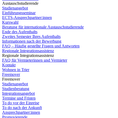
Austauschstudierende
Studienangebot
Einführungsseminar
ECTS-Ansprechpartner:innen
Kurswahl
Beratung für internationale Austauschstudierende
Ende des Aufenthalts
Zweites Semester Ihres Aufenthalts
Informationen nach der Bewerbung
FAQ – Häufig gestellte Fragen und Antworten
Regionale Integrationsassistenz
Regionale Integrationsassistenz
FAQ für Vermieterinnen und Vermieter
Kontakt
Wohnen in Trier
Freemover
Freemover
Studienangebot
Studienberatung
Integrationsangebot
Termine und Fristen
To do vor der Einreise
To do nach der Ankunft
Ansprechpartner:innen
Promovierende