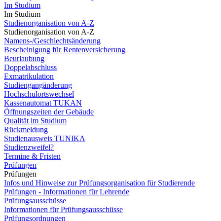
Im Studium
Im Studium
Studienorganisation von A-Z
Studienorganisation von A-Z
Namens-/Geschlechtsänderung
Bescheinigung für Rentenversicherung
Beurlaubung
Doppelabschluss
Exmatrikulation
Studiengangänderung
Hochschulortswechsel
Kassenautomat TUKAN
Öffnungszeiten der Gebäude
Qualität im Studium
Rückmeldung
Studienausweis TUNIKA
Studienzweifel?
Termine & Fristen
Prüfungen
Prüfungen
Infos und Hinweise zur Prüfungsorganisation für Studierende
Prüfungen - Informationen für Lehrende
Prüfungsausschüsse
Informationen für Prüfungsausschüsse
Prüfungsordnungen