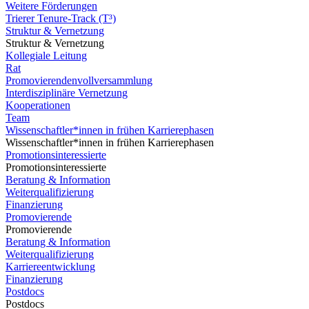
Weitere Förderungen
Trierer Tenure-Track (T³)
Struktur & Vernetzung
Struktur & Vernetzung
Kollegiale Leitung
Rat
Promovierendenvollversammlung
Interdisziplinäre Vernetzung
Kooperationen
Team
Wissenschaftler*innen in frühen Karrierephasen
Wissenschaftler*innen in frühen Karrierephasen
Promotionsinteressierte
Promotionsinteressierte
Beratung & Information
Weiterqualifizierung
Finanzierung
Promovierende
Promovierende
Beratung & Information
Weiterqualifizierung
Karriereentwicklung
Finanzierung
Postdocs
Postdocs