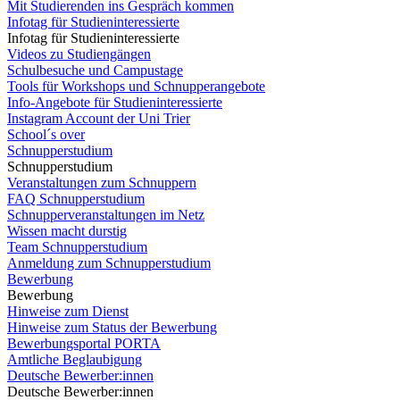
Mit Studierenden ins Gespräch kommen
Infotag für Studieninteressierte
Infotag für Studieninteressierte
Videos zu Studiengängen
Schulbesuche und Campustage
Tools für Workshops und Schnupperangebote
Info-Angebote für Studieninteressierte
Instagram Account der Uni Trier
School´s over
Schnupperstudium
Schnupperstudium
Veranstaltungen zum Schnuppern
FAQ Schnupperstudium
Schnupperveranstaltungen im Netz
Wissen macht durstig
Team Schnupperstudium
Anmeldung zum Schnupperstudium
Bewerbung
Bewerbung
Hinweise zum Dienst
Hinweise zum Status der Bewerbung
Bewerbungsportal PORTA
Amtliche Beglaubigung
Deutsche Bewerber:innen
Deutsche Bewerber:innen