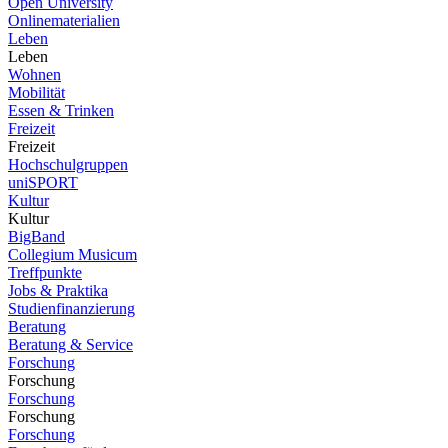
Open University
Onlinematerialien
Leben
Leben
Wohnen
Mobilität
Essen & Trinken
Freizeit
Freizeit
Hochschulgruppen
uniSPORT
Kultur
Kultur
BigBand
Collegium Musicum
Treffpunkte
Jobs & Praktika
Studienfinanzierung
Beratung
Beratung & Service
Forschung
Forschung
Forschung
Forschung
Forschung