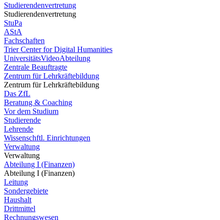
Studierendenvertretung
Studierendenvertretung
StuPa
AStA
Fachschaften
Trier Center for Digital Humanities
UniversitätsVideoAbteilung
Zentrale Beauftragte
Zentrum für Lehrkräftebildung
Zentrum für Lehrkräftebildung
Das ZfL
Beratung & Coaching
Vor dem Studium
Studierende
Lehrende
Wissenschftl. Einrichtungen
Verwaltung
Verwaltung
Abteilung I (Finanzen)
Abteilung I (Finanzen)
Leitung
Sondergebiete
Haushalt
Drittmittel
Rechnungswesen