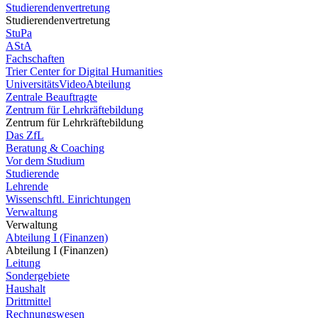
Studierendenvertretung
Studierendenvertretung
StuPa
AStA
Fachschaften
Trier Center for Digital Humanities
UniversitätsVideoAbteilung
Zentrale Beauftragte
Zentrum für Lehrkräftebildung
Zentrum für Lehrkräftebildung
Das ZfL
Beratung & Coaching
Vor dem Studium
Studierende
Lehrende
Wissenschftl. Einrichtungen
Verwaltung
Verwaltung
Abteilung I (Finanzen)
Abteilung I (Finanzen)
Leitung
Sondergebiete
Haushalt
Drittmittel
Rechnungswesen