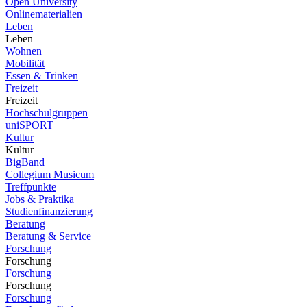
Open University
Onlinematerialien
Leben
Leben
Wohnen
Mobilität
Essen & Trinken
Freizeit
Freizeit
Hochschulgruppen
uniSPORT
Kultur
Kultur
BigBand
Collegium Musicum
Treffpunkte
Jobs & Praktika
Studienfinanzierung
Beratung
Beratung & Service
Forschung
Forschung
Forschung
Forschung
Forschung