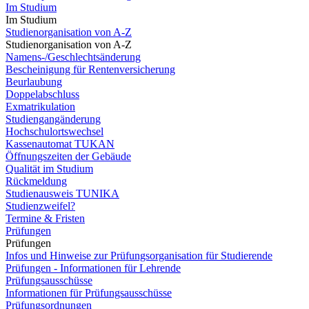
Im Studium
Im Studium
Studienorganisation von A-Z
Studienorganisation von A-Z
Namens-/Geschlechtsänderung
Bescheinigung für Rentenversicherung
Beurlaubung
Doppelabschluss
Exmatrikulation
Studiengangänderung
Hochschulortswechsel
Kassenautomat TUKAN
Öffnungszeiten der Gebäude
Qualität im Studium
Rückmeldung
Studienausweis TUNIKA
Studienzweifel?
Termine & Fristen
Prüfungen
Prüfungen
Infos und Hinweise zur Prüfungsorganisation für Studierende
Prüfungen - Informationen für Lehrende
Prüfungsausschüsse
Informationen für Prüfungsausschüsse
Prüfungsordnungen