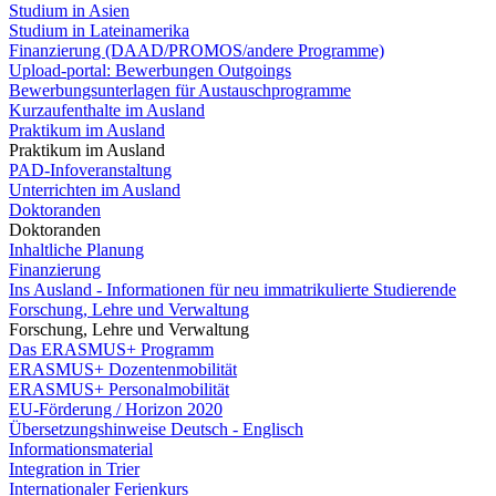
Studium in Asien
Studium in Lateinamerika
Finanzierung (DAAD/PROMOS/andere Programme)
Upload-portal: Bewerbungen Outgoings
Bewerbungsunterlagen für Austauschprogramme
Kurzaufenthalte im Ausland
Praktikum im Ausland
Praktikum im Ausland
PAD-Infoveranstaltung
Unterrichten im Ausland
Doktoranden
Doktoranden
Inhaltliche Planung
Finanzierung
Ins Ausland - Informationen für neu immatrikulierte Studierende
Forschung, Lehre und Verwaltung
Forschung, Lehre und Verwaltung
Das ERASMUS+ Programm
ERASMUS+ Dozentenmobilität
ERASMUS+ Personalmobilität
EU-Förderung / Horizon 2020
Übersetzungshinweise Deutsch - Englisch
Informationsmaterial
Integration in Trier
Internationaler Ferienkurs