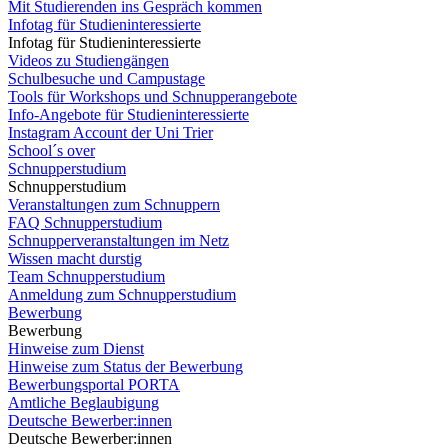
Mit Studierenden ins Gespräch kommen
Infotag für Studieninteressierte
Infotag für Studieninteressierte
Videos zu Studiengängen
Schulbesuche und Campustage
Tools für Workshops und Schnupperangebote
Info-Angebote für Studieninteressierte
Instagram Account der Uni Trier
School´s over
Schnupperstudium
Schnupperstudium
Veranstaltungen zum Schnuppern
FAQ Schnupperstudium
Schnupperveranstaltungen im Netz
Wissen macht durstig
Team Schnupperstudium
Anmeldung zum Schnupperstudium
Bewerbung
Bewerbung
Hinweise zum Dienst
Hinweise zum Status der Bewerbung
Bewerbungsportal PORTA
Amtliche Beglaubigung
Deutsche Bewerber:innen
Deutsche Bewerber:innen