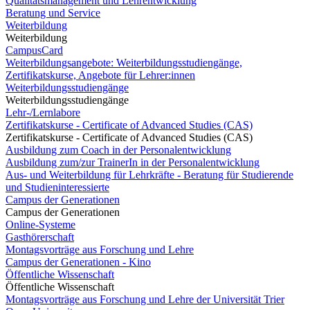
Qualitätsmanagement und Lehrentwicklung
Beratung und Service
Weiterbildung
Weiterbildung
CampusCard
Weiterbildungsangebote: Weiterbildungsstudiengänge,
Zertifikatskurse, Angebote für Lehrer:innen
Weiterbildungsstudiengänge
Weiterbildungsstudiengänge
Lehr-/Lernlabore
Zertifikatskurse - Certificate of Advanced Studies (CAS)
Zertifikatskurse - Certificate of Advanced Studies (CAS)
Ausbildung zum Coach in der Personalentwicklung
Ausbildung zum/zur TrainerIn in der Personalentwicklung
Aus- und Weiterbildung für Lehrkräfte - Beratung für Studierende
und Studieninteressierte
Campus der Generationen
Campus der Generationen
Online-Systeme
Gasthörerschaft
Montagsvorträge aus Forschung und Lehre
Campus der Generationen - Kino
Öffentliche Wissenschaft
Öffentliche Wissenschaft
Montagsvorträge aus Forschung und Lehre der Universität Trier