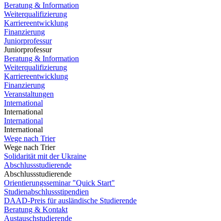
Beratung & Information
Weiterqualifizierung
Karriereentwicklung
Finanzierung
Juniorprofessur
Juniorprofessur
Beratung & Information
Weiterqualifizierung
Karriereentwicklung
Finanzierung
Veranstaltungen
International
International
International
International
Wege nach Trier
Wege nach Trier
Solidarität mit der Ukraine
Abschlussstudierende
Abschlussstudierende
Orientierungsseminar "Quick Start"
Studienabschlussstipendien
DAAD-Preis für ausländische Studierende
Beratung & Kontakt
Austauschstudierende