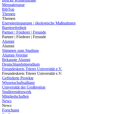
Brücke Kohlenstraße
Mensaterrasse
BibTop
Themen
Themen
Energieeinsparung / ökologische Maßnahmen
Barrierefreiheit
Partner | Förderer | Freunde
Partner | Förderer | Freunde
Alumni
Alumni
Stimmen zum Studium
Alumni-Vereine
Bekannte Alumni
Deutschlandstipendium
Freundeskreis Trierer Universität e.V.
Freundeskreis Trierer Universität e.V.
Geförderte Projekte
Wissenschaftsallianz
Universität der Großregion
Studierendenwerk
Mitgliedschaften
News
News
Forschung