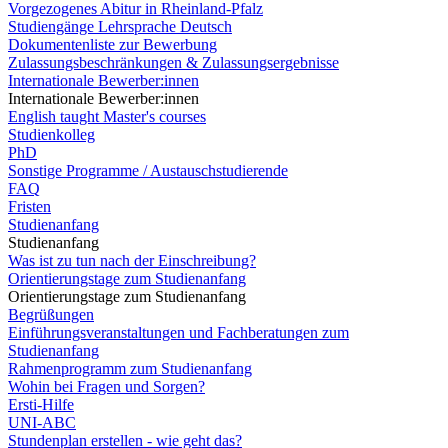
Vorgezogenes Abitur in Rheinland-Pfalz
Studiengänge Lehrsprache Deutsch
Dokumentenliste zur Bewerbung
Zulassungsbeschränkungen & Zulassungsergebnisse
Internationale Bewerber:innen
Internationale Bewerber:innen
English taught Master's courses
Studienkolleg
PhD
Sonstige Programme / Austauschstudierende
FAQ
Fristen
Studienanfang
Studienanfang
Was ist zu tun nach der Einschreibung?
Orientierungstage zum Studienanfang
Orientierungstage zum Studienanfang
Begrüßungen
Einführungsveranstaltungen und Fachberatungen zum
Studienanfang
Rahmenprogramm zum Studienanfang
Wohin bei Fragen und Sorgen?
Ersti-Hilfe
UNI-ABC
Stundenplan erstellen - wie geht das?