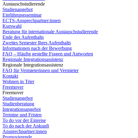
Austauschstudierende
Studienangebot
Einführungsseminar
ECTS-Ansprechpartner:innen
Kurswahl
Beratung für internationale Austauschstudierende
Ende des Aufenthalts
Zweites Semester Ihres Aufenthalts
Informationen nach der Bewerbung
FAQ – Häufig gestellte Fragen und Antworten
Regionale Integrationsassistenz
Regionale Integrationsassistenz
FAQ für Vermieterinnen und Vermieter
Kontakt
Wohnen in Trier
Freemover
Freemover
Studienangebot
Studienberatung
Integrationsangebot
Termine und Fristen
To do vor der Einreise
To do nach der Ankunft
Ansprechpartner:innen
Promovierende