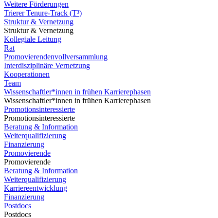
Weitere Förderungen
Trierer Tenure-Track (T³)
Struktur & Vernetzung
Struktur & Vernetzung
Kollegiale Leitung
Rat
Promovierendenvollversammlung
Interdisziplinäre Vernetzung
Kooperationen
Team
Wissenschaftler*innen in frühen Karrierephasen
Wissenschaftler*innen in frühen Karrierephasen
Promotionsinteressierte
Promotionsinteressierte
Beratung & Information
Weiterqualifizierung
Finanzierung
Promovierende
Promovierende
Beratung & Information
Weiterqualifizierung
Karriereentwicklung
Finanzierung
Postdocs
Postdocs