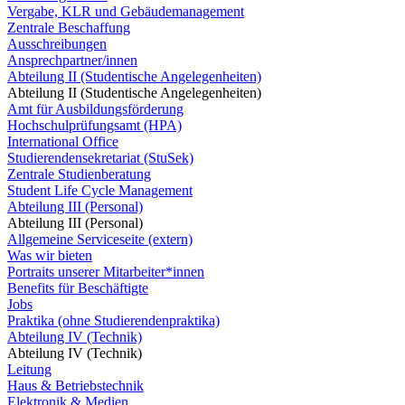
Vergabe, KLR und Gebäudemanagement
Zentrale Beschaffung
Ausschreibungen
Ansprechpartner/innen
Abteilung II (Studentische Angelegenheiten)
Abteilung II (Studentische Angelegenheiten)
Amt für Ausbildungsförderung
Hochschulprüfungsamt (HPA)
International Office
Studierendensekretariat (StuSek)
Zentrale Studienberatung
Student Life Cycle Management
Abteilung III (Personal)
Abteilung III (Personal)
Allgemeine Serviceseite (extern)
Was wir bieten
Portraits unserer Mitarbeiter*innen
Benefits für Beschäftigte
Jobs
Praktika (ohne Studierendenpraktika)
Abteilung IV (Technik)
Abteilung IV (Technik)
Leitung
Haus & Betriebstechnik
Elektronik & Medien