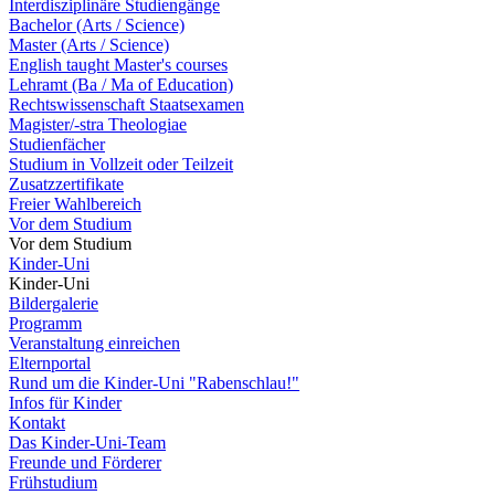
Interdisziplinäre Studiengänge
Bachelor (Arts / Science)
Master (Arts / Science)
English taught Master's courses
Lehramt (Ba / Ma of Education)
Rechtswissenschaft Staatsexamen
Magister/-stra Theologiae
Studienfächer
Studium in Vollzeit oder Teilzeit
Zusatzzertifikate
Freier Wahlbereich
Vor dem Studium
Vor dem Studium
Kinder-Uni
Kinder-Uni
Bildergalerie
Programm
Veranstaltung einreichen
Elternportal
Rund um die Kinder-Uni "Rabenschlau!"
Infos für Kinder
Kontakt
Das Kinder-Uni-Team
Freunde und Förderer
Frühstudium