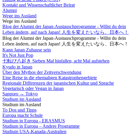
Kontakt und Wissenschaftlicher Beirat
Alumni
Wege ins Ausland
Wege ins Ausland
Blog der Alumni der Japan-Austauschprogramme - Willst du dein
Leben ändern, auf nach Japan! 人生を変えたいなら、日本へ！
Blog der Alumni der Japan-Austauschprogramme - Willst du dein
Leben ändern, auf nach Japan! 人生を変えたいなら、日本へ！
Kann Japan Zuhause sein
It's Not Just Pop
七転び八起き Sieben Mal hinfallen, acht Mal aufstehen
Kyudo in Japan
Über den Mythos der Zeitverschwendung
Eine Reise in die ehemaligen Katastrophengebiete
Regionale Differenzen der japanischen Kultur und Sprache
Vegetarisch oder Vegan in Japan
Sapporo → Tokyo
Studium im Ausland
Studium im Ausland
To Dos und Tipps
Europa macht Schule
Studium in Europa - ERASMUS
Studium in Europa – Andere Programme
Studium USA-Kanada-Australien