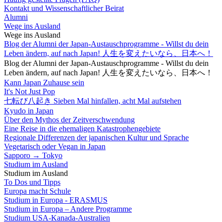
Kontakt und Wissenschaftlicher Beirat
Alumni
Wege ins Ausland
Wege ins Ausland
Blog der Alumni der Japan-Austauschprogramme - Willst du dein
Leben ändern, auf nach Japan! 人生を変えたいなら、日本へ！
Blog der Alumni der Japan-Austauschprogramme - Willst du dein
Leben ändern, auf nach Japan! 人生を変えたいなら、日本へ！
Kann Japan Zuhause sein
It's Not Just Pop
七転び八起き Sieben Mal hinfallen, acht Mal aufstehen
Kyudo in Japan
Über den Mythos der Zeitverschwendung
Eine Reise in die ehemaligen Katastrophengebiete
Regionale Differenzen der japanischen Kultur und Sprache
Vegetarisch oder Vegan in Japan
Sapporo → Tokyo
Studium im Ausland
Studium im Ausland
To Dos und Tipps
Europa macht Schule
Studium in Europa - ERASMUS
Studium in Europa – Andere Programme
Studium USA-Kanada-Australien