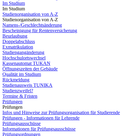
Im Studium
Im Studium
Studienorganisation von A-Z
Studienorganisation von A-Z
Namens-/Geschlechtsänderung
Bescheinigung für Rentenversicherung
Beurlaubung
Doppelabschluss
Exmatrikulation
Studiengangänderung
Hochschulortswechsel
Kassenautomat TUKAN
Öffnungszeiten der Gebäude
Qualität im Studium
Rückmeldung
Studienausweis TUNIKA
Studienzweifel?
Termine & Fristen
Prüfungen
Prüfungen
Infos und Hinweise zur Prüfungsorganisation für Studierende
Prüfungen - Informationen für Lehrende
Prüfungsausschüsse
Informationen für Prüfungsausschüsse
Prüfungsordnungen