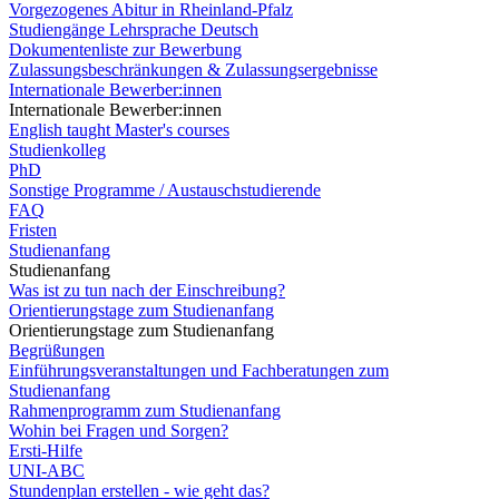
Vorgezogenes Abitur in Rheinland-Pfalz
Studiengänge Lehrsprache Deutsch
Dokumentenliste zur Bewerbung
Zulassungsbeschränkungen & Zulassungsergebnisse
Internationale Bewerber:innen
Internationale Bewerber:innen
English taught Master's courses
Studienkolleg
PhD
Sonstige Programme / Austauschstudierende
FAQ
Fristen
Studienanfang
Studienanfang
Was ist zu tun nach der Einschreibung?
Orientierungstage zum Studienanfang
Orientierungstage zum Studienanfang
Begrüßungen
Einführungsveranstaltungen und Fachberatungen zum
Studienanfang
Rahmenprogramm zum Studienanfang
Wohin bei Fragen und Sorgen?
Ersti-Hilfe
UNI-ABC
Stundenplan erstellen - wie geht das?