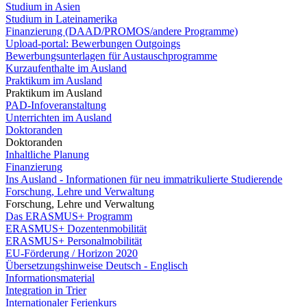
Studium in Asien
Studium in Lateinamerika
Finanzierung (DAAD/PROMOS/andere Programme)
Upload-portal: Bewerbungen Outgoings
Bewerbungsunterlagen für Austauschprogramme
Kurzaufenthalte im Ausland
Praktikum im Ausland
Praktikum im Ausland
PAD-Infoveranstaltung
Unterrichten im Ausland
Doktoranden
Doktoranden
Inhaltliche Planung
Finanzierung
Ins Ausland - Informationen für neu immatrikulierte Studierende
Forschung, Lehre und Verwaltung
Forschung, Lehre und Verwaltung
Das ERASMUS+ Programm
ERASMUS+ Dozentenmobilität
ERASMUS+ Personalmobilität
EU-Förderung / Horizon 2020
Übersetzungshinweise Deutsch - Englisch
Informationsmaterial
Integration in Trier
Internationaler Ferienkurs