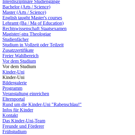
Interdisziplinäre Studiengänge
Bachelor (Arts / Science)
Master (Arts / Science)
English taught Master's courses
Lehramt (Ba / Ma of Education)
Rechtswissenschaft Staatsexamen
Magister/-stra Theologiae
Studienfächer
Studium in Vollzeit oder Teilzeit
Zusatzzertifikate
Freier Wahlbereich
Vor dem Studium
Vor dem Studium
Kinder-Uni
Kinder-Uni
Bildergalerie
Programm
Veranstaltung einreichen
Elternportal
Rund um die Kinder-Uni "Rabenschlau!"
Infos für Kinder
Kontakt
Das Kinder-Uni-Team
Freunde und Förderer
Frühstudium