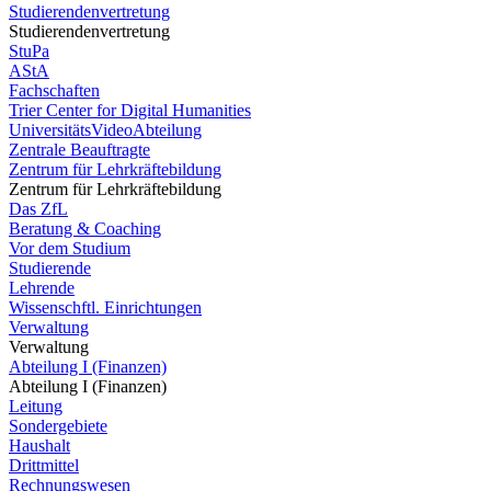
Studierendenvertretung
Studierendenvertretung
StuPa
AStA
Fachschaften
Trier Center for Digital Humanities
UniversitätsVideoAbteilung
Zentrale Beauftragte
Zentrum für Lehrkräftebildung
Zentrum für Lehrkräftebildung
Das ZfL
Beratung & Coaching
Vor dem Studium
Studierende
Lehrende
Wissenschftl. Einrichtungen
Verwaltung
Verwaltung
Abteilung I (Finanzen)
Abteilung I (Finanzen)
Leitung
Sondergebiete
Haushalt
Drittmittel
Rechnungswesen