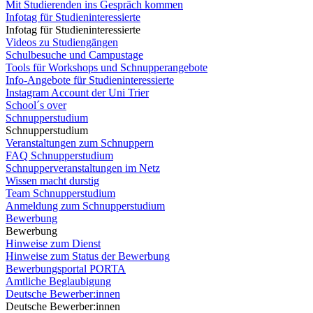
Mit Studierenden ins Gespräch kommen
Infotag für Studieninteressierte
Infotag für Studieninteressierte
Videos zu Studiengängen
Schulbesuche und Campustage
Tools für Workshops und Schnupperangebote
Info-Angebote für Studieninteressierte
Instagram Account der Uni Trier
School´s over
Schnupperstudium
Schnupperstudium
Veranstaltungen zum Schnuppern
FAQ Schnupperstudium
Schnupperveranstaltungen im Netz
Wissen macht durstig
Team Schnupperstudium
Anmeldung zum Schnupperstudium
Bewerbung
Bewerbung
Hinweise zum Dienst
Hinweise zum Status der Bewerbung
Bewerbungsportal PORTA
Amtliche Beglaubigung
Deutsche Bewerber:innen
Deutsche Bewerber:innen