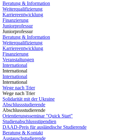
Beratung & Information
Weiterqualifizierung
Karriereentwicklung
Finanzierung
Juniorprofessur
Juniorprofessur
Beratung & Information
Weiterqualifizierung
Karriereentwicklung
Finanzierung
Veranstaltungen
International
International
International
International
Wege nach Trier
Wege nach Trier
Solidarität mit der Ukraine
Abschlussstudierende
Abschlussstudierende
Orientierungsseminar "Quick Start"
Studienabschlussstipendien
DAAD-Preis für ausländische Studierende
Beratung & Kontakt
Austauschstudierende