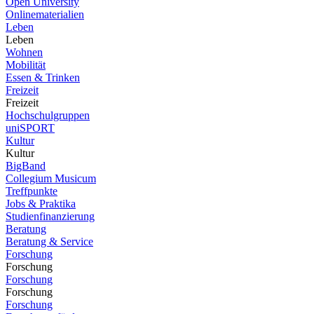
Open University
Onlinematerialien
Leben
Leben
Wohnen
Mobilität
Essen & Trinken
Freizeit
Freizeit
Hochschulgruppen
uniSPORT
Kultur
Kultur
BigBand
Collegium Musicum
Treffpunkte
Jobs & Praktika
Studienfinanzierung
Beratung
Beratung & Service
Forschung
Forschung
Forschung
Forschung
Forschung