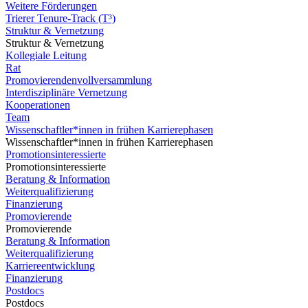
Weitere Förderungen
Trierer Tenure-Track (T³)
Struktur & Vernetzung
Struktur & Vernetzung
Kollegiale Leitung
Rat
Promovierendenvollversammlung
Interdisziplinäre Vernetzung
Kooperationen
Team
Wissenschaftler*innen in frühen Karrierephasen
Wissenschaftler*innen in frühen Karrierephasen
Promotionsinteressierte
Promotionsinteressierte
Beratung & Information
Weiterqualifizierung
Finanzierung
Promovierende
Promovierende
Beratung & Information
Weiterqualifizierung
Karriereentwicklung
Finanzierung
Postdocs
Postdocs