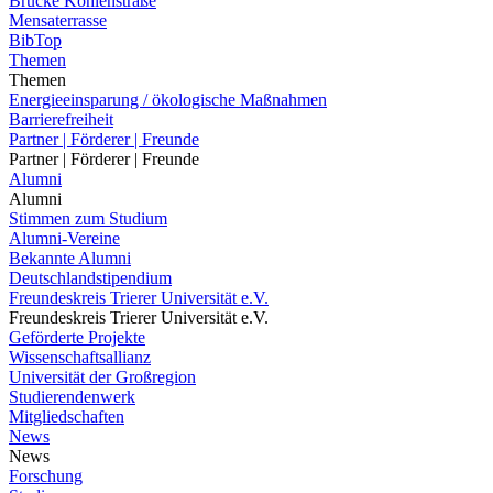
Brücke Kohlenstraße
Mensaterrasse
BibTop
Themen
Themen
Energieeinsparung / ökologische Maßnahmen
Barrierefreiheit
Partner | Förderer | Freunde
Partner | Förderer | Freunde
Alumni
Alumni
Stimmen zum Studium
Alumni-Vereine
Bekannte Alumni
Deutschlandstipendium
Freundeskreis Trierer Universität e.V.
Freundeskreis Trierer Universität e.V.
Geförderte Projekte
Wissenschaftsallianz
Universität der Großregion
Studierendenwerk
Mitgliedschaften
News
News
Forschung