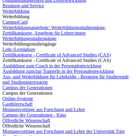
Qualitätsmanagement und Lehrentwicklung
Beratung und Service
Weiterbildung
Weiterbildung
CampusCard
Weiterbildungsangebote: Weiterbildungsstudiengänge,
Zertifikatskurse, Angebote für Lehrer:innen
Weiterbildungsstudiengänge
Weiterbildungsstudiengänge
Lehr-/Lernlabore
Zertifikatskurse - Certificate of Advanced Studies (CAS)
Zertifikatskurse - Certificate of Advanced Studies (CAS)
Ausbildung zum Coach in der Personalentwicklung
Ausbildung zum/zur TrainerIn in der Personalentwicklung
Aus- und Weiterbildung für Lehrkräfte - Beratung für Studierende
und Studieninteressierte
Campus der Generationen
Campus der Generationen
Online-Systeme
Gasthörerschaft
Montagsvorträge aus Forschung und Lehre
Campus der Generationen - Kino
Öffentliche Wissenschaft
Öffentliche Wissenschaft
Montagsvorträge aus Forschung und Lehre der Universität Trier