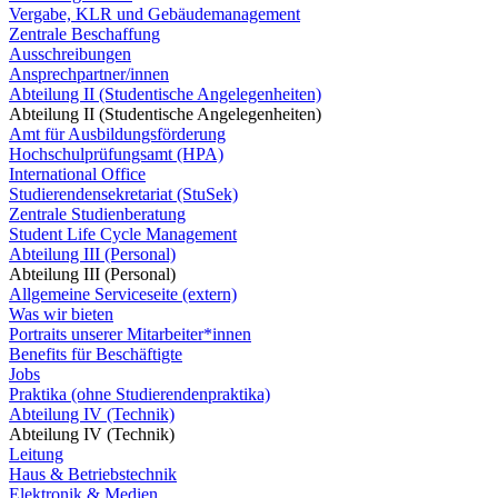
Vergabe, KLR und Gebäudemanagement
Zentrale Beschaffung
Ausschreibungen
Ansprechpartner/innen
Abteilung II (Studentische Angelegenheiten)
Abteilung II (Studentische Angelegenheiten)
Amt für Ausbildungsförderung
Hochschulprüfungsamt (HPA)
International Office
Studierendensekretariat (StuSek)
Zentrale Studienberatung
Student Life Cycle Management
Abteilung III (Personal)
Abteilung III (Personal)
Allgemeine Serviceseite (extern)
Was wir bieten
Portraits unserer Mitarbeiter*innen
Benefits für Beschäftigte
Jobs
Praktika (ohne Studierendenpraktika)
Abteilung IV (Technik)
Abteilung IV (Technik)
Leitung
Haus & Betriebstechnik
Elektronik & Medien