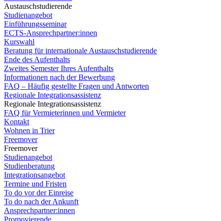
Austauschstudierende
Studienangebot
Einführungsseminar
ECTS-Ansprechpartner:innen
Kurswahl
Beratung für internationale Austauschstudierende
Ende des Aufenthalts
Zweites Semester Ihres Aufenthalts
Informationen nach der Bewerbung
FAQ – Häufig gestellte Fragen und Antworten
Regionale Integrationsassistenz
Regionale Integrationsassistenz
FAQ für Vermieterinnen und Vermieter
Kontakt
Wohnen in Trier
Freemover
Freemover
Studienangebot
Studienberatung
Integrationsangebot
Termine und Fristen
To do vor der Einreise
To do nach der Ankunft
Ansprechpartner:innen
Promovierende