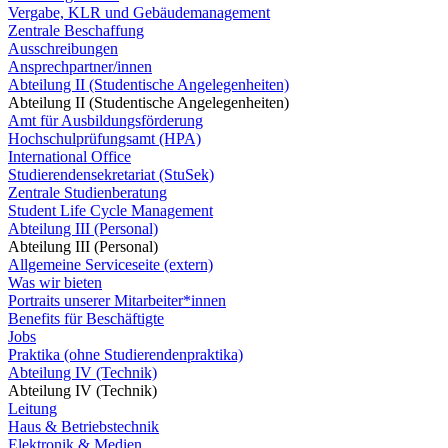
Vergabe, KLR und Gebäudemanagement
Zentrale Beschaffung
Ausschreibungen
Ansprechpartner/innen
Abteilung II (Studentische Angelegenheiten)
Abteilung II (Studentische Angelegenheiten)
Amt für Ausbildungsförderung
Hochschulprüfungsamt (HPA)
International Office
Studierendensekretariat (StuSek)
Zentrale Studienberatung
Student Life Cycle Management
Abteilung III (Personal)
Abteilung III (Personal)
Allgemeine Serviceseite (extern)
Was wir bieten
Portraits unserer Mitarbeiter*innen
Benefits für Beschäftigte
Jobs
Praktika (ohne Studierendenpraktika)
Abteilung IV (Technik)
Abteilung IV (Technik)
Leitung
Haus & Betriebstechnik
Elektronik & Medien