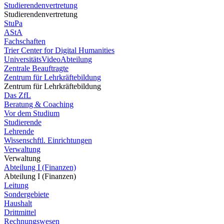
Studierendenvertretung
Studierendenvertretung
StuPa
AStA
Fachschaften
Trier Center for Digital Humanities
UniversitätsVideoAbteilung
Zentrale Beauftragte
Zentrum für Lehrkräftebildung
Zentrum für Lehrkräftebildung
Das ZfL
Beratung & Coaching
Vor dem Studium
Studierende
Lehrende
Wissenschftl. Einrichtungen
Verwaltung
Verwaltung
Abteilung I (Finanzen)
Abteilung I (Finanzen)
Leitung
Sondergebiete
Haushalt
Drittmittel
Rechnungswesen