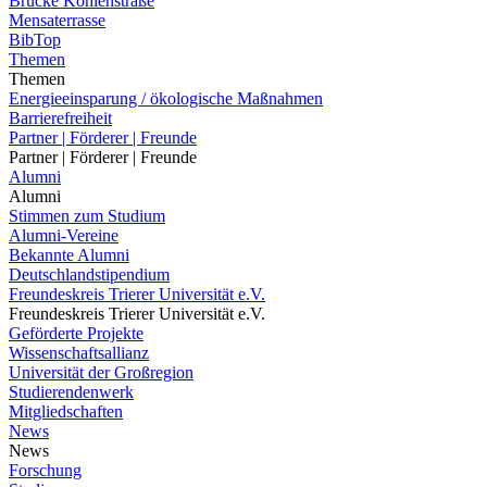
Brücke Kohlenstraße
Mensaterrasse
BibTop
Themen
Themen
Energieeinsparung / ökologische Maßnahmen
Barrierefreiheit
Partner | Förderer | Freunde
Partner | Förderer | Freunde
Alumni
Alumni
Stimmen zum Studium
Alumni-Vereine
Bekannte Alumni
Deutschlandstipendium
Freundeskreis Trierer Universität e.V.
Freundeskreis Trierer Universität e.V.
Geförderte Projekte
Wissenschaftsallianz
Universität der Großregion
Studierendenwerk
Mitgliedschaften
News
News
Forschung