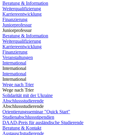
Beratung & Information
Weiterqualifizierung
Karriereentwicklung
Finanzierung
Juniorprofessur
Juniorprofessur
Beratung & Information
Weiterqualifizierung
Karriereentwicklung
Finanzierung
Veranstaltungen
International
International
International
International
Wege nach Trier
Wege nach Trier
Solidarität mit der Ukraine
Abschlussstudierende
Abschlussstudierende
Orientierungsseminar "Quick Start"
Studienabschlussstipendien
DAAD-Preis für ausländische Studierende
Beratung & Kontakt
Austauschstudierende