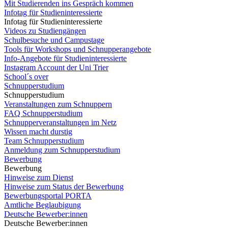
Mit Studierenden ins Gespräch kommen
Infotag für Studieninteressierte
Infotag für Studieninteressierte
Videos zu Studiengängen
Schulbesuche und Campustage
Tools für Workshops und Schnupperangebote
Info-Angebote für Studieninteressierte
Instagram Account der Uni Trier
School´s over
Schnupperstudium
Schnupperstudium
Veranstaltungen zum Schnuppern
FAQ Schnupperstudium
Schnupperveranstaltungen im Netz
Wissen macht durstig
Team Schnupperstudium
Anmeldung zum Schnupperstudium
Bewerbung
Bewerbung
Hinweise zum Dienst
Hinweise zum Status der Bewerbung
Bewerbungsportal PORTA
Amtliche Beglaubigung
Deutsche Bewerber:innen
Deutsche Bewerber:innen