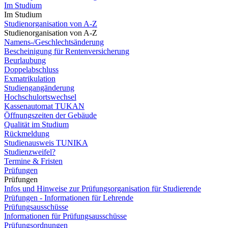
Im Studium
Im Studium
Studienorganisation von A-Z
Studienorganisation von A-Z
Namens-/Geschlechtsänderung
Bescheinigung für Rentenversicherung
Beurlaubung
Doppelabschluss
Exmatrikulation
Studiengangänderung
Hochschulortswechsel
Kassenautomat TUKAN
Öffnungszeiten der Gebäude
Qualität im Studium
Rückmeldung
Studienausweis TUNIKA
Studienzweifel?
Termine & Fristen
Prüfungen
Prüfungen
Infos und Hinweise zur Prüfungsorganisation für Studierende
Prüfungen - Informationen für Lehrende
Prüfungsausschüsse
Informationen für Prüfungsausschüsse
Prüfungsordnungen