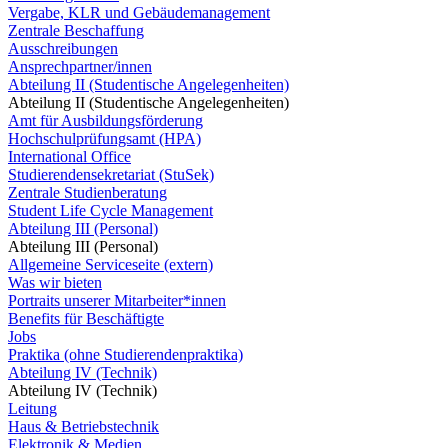
Vergabe, KLR und Gebäudemanagement
Zentrale Beschaffung
Ausschreibungen
Ansprechpartner/innen
Abteilung II (Studentische Angelegenheiten)
Abteilung II (Studentische Angelegenheiten)
Amt für Ausbildungsförderung
Hochschulprüfungsamt (HPA)
International Office
Studierendensekretariat (StuSek)
Zentrale Studienberatung
Student Life Cycle Management
Abteilung III (Personal)
Abteilung III (Personal)
Allgemeine Serviceseite (extern)
Was wir bieten
Portraits unserer Mitarbeiter*innen
Benefits für Beschäftigte
Jobs
Praktika (ohne Studierendenpraktika)
Abteilung IV (Technik)
Abteilung IV (Technik)
Leitung
Haus & Betriebstechnik
Elektronik & Medien