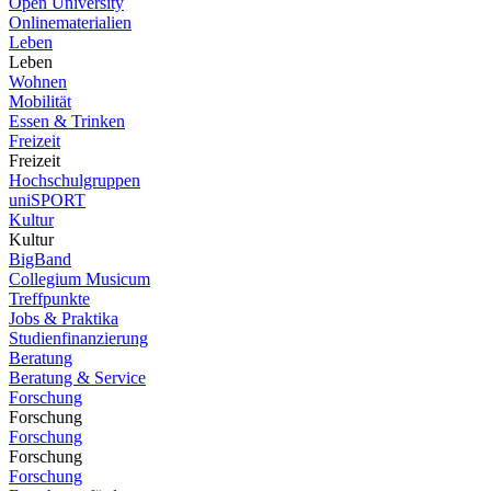
Open University
Onlinematerialien
Leben
Leben
Wohnen
Mobilität
Essen & Trinken
Freizeit
Freizeit
Hochschulgruppen
uniSPORT
Kultur
Kultur
BigBand
Collegium Musicum
Treffpunkte
Jobs & Praktika
Studienfinanzierung
Beratung
Beratung & Service
Forschung
Forschung
Forschung
Forschung
Forschung