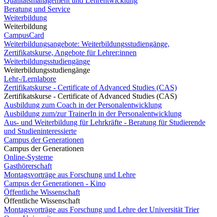
Qualitätsmanagement und Lehrentwicklung
Beratung und Service
Weiterbildung
Weiterbildung
CampusCard
Weiterbildungsangebote: Weiterbildungsstudiengänge,
Zertifikatskurse, Angebote für Lehrer:innen
Weiterbildungsstudiengänge
Weiterbildungsstudiengänge
Lehr-/Lernlabore
Zertifikatskurse - Certificate of Advanced Studies (CAS)
Zertifikatskurse - Certificate of Advanced Studies (CAS)
Ausbildung zum Coach in der Personalentwicklung
Ausbildung zum/zur TrainerIn in der Personalentwicklung
Aus- und Weiterbildung für Lehrkräfte - Beratung für Studierende
und Studieninteressierte
Campus der Generationen
Campus der Generationen
Online-Systeme
Gasthörerschaft
Montagsvorträge aus Forschung und Lehre
Campus der Generationen - Kino
Öffentliche Wissenschaft
Öffentliche Wissenschaft
Montagsvorträge aus Forschung und Lehre der Universität Trier