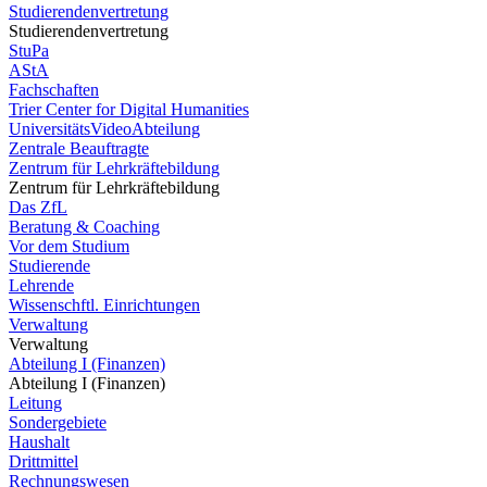
Studierendenvertretung
Studierendenvertretung
StuPa
AStA
Fachschaften
Trier Center for Digital Humanities
UniversitätsVideoAbteilung
Zentrale Beauftragte
Zentrum für Lehrkräftebildung
Zentrum für Lehrkräftebildung
Das ZfL
Beratung & Coaching
Vor dem Studium
Studierende
Lehrende
Wissenschftl. Einrichtungen
Verwaltung
Verwaltung
Abteilung I (Finanzen)
Abteilung I (Finanzen)
Leitung
Sondergebiete
Haushalt
Drittmittel
Rechnungswesen