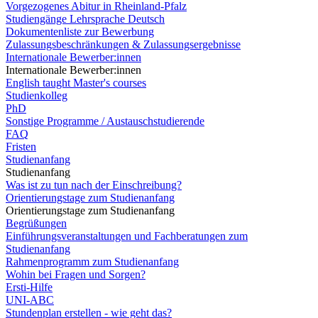
Vorgezogenes Abitur in Rheinland-Pfalz
Studiengänge Lehrsprache Deutsch
Dokumentenliste zur Bewerbung
Zulassungsbeschränkungen & Zulassungsergebnisse
Internationale Bewerber:innen
Internationale Bewerber:innen
English taught Master's courses
Studienkolleg
PhD
Sonstige Programme / Austauschstudierende
FAQ
Fristen
Studienanfang
Studienanfang
Was ist zu tun nach der Einschreibung?
Orientierungstage zum Studienanfang
Orientierungstage zum Studienanfang
Begrüßungen
Einführungsveranstaltungen und Fachberatungen zum
Studienanfang
Rahmenprogramm zum Studienanfang
Wohin bei Fragen und Sorgen?
Ersti-Hilfe
UNI-ABC
Stundenplan erstellen - wie geht das?