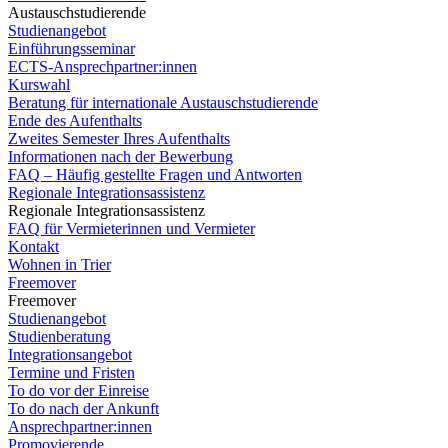
Austauschstudierende
Studienangebot
Einführungsseminar
ECTS-Ansprechpartner:innen
Kurswahl
Beratung für internationale Austauschstudierende
Ende des Aufenthalts
Zweites Semester Ihres Aufenthalts
Informationen nach der Bewerbung
FAQ – Häufig gestellte Fragen und Antworten
Regionale Integrationsassistenz
Regionale Integrationsassistenz
FAQ für Vermieterinnen und Vermieter
Kontakt
Wohnen in Trier
Freemover
Freemover
Studienangebot
Studienberatung
Integrationsangebot
Termine und Fristen
To do vor der Einreise
To do nach der Ankunft
Ansprechpartner:innen
Promovierende