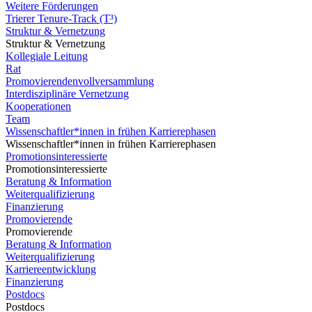
Weitere Förderungen
Trierer Tenure-Track (T³)
Struktur & Vernetzung
Struktur & Vernetzung
Kollegiale Leitung
Rat
Promovierendenvollversammlung
Interdisziplinäre Vernetzung
Kooperationen
Team
Wissenschaftler*innen in frühen Karrierephasen
Wissenschaftler*innen in frühen Karrierephasen
Promotionsinteressierte
Promotionsinteressierte
Beratung & Information
Weiterqualifizierung
Finanzierung
Promovierende
Promovierende
Beratung & Information
Weiterqualifizierung
Karriereentwicklung
Finanzierung
Postdocs
Postdocs