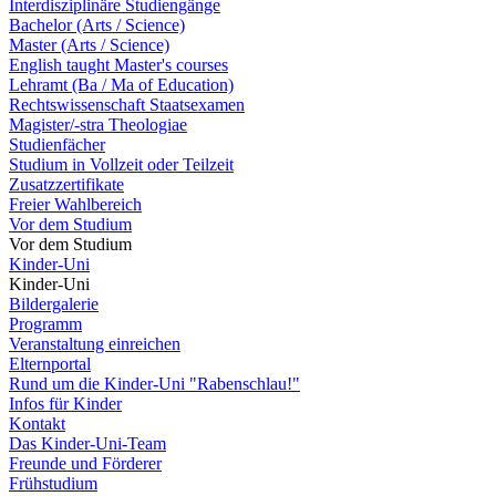
Interdisziplinäre Studiengänge
Bachelor (Arts / Science)
Master (Arts / Science)
English taught Master's courses
Lehramt (Ba / Ma of Education)
Rechtswissenschaft Staatsexamen
Magister/-stra Theologiae
Studienfächer
Studium in Vollzeit oder Teilzeit
Zusatzzertifikate
Freier Wahlbereich
Vor dem Studium
Vor dem Studium
Kinder-Uni
Kinder-Uni
Bildergalerie
Programm
Veranstaltung einreichen
Elternportal
Rund um die Kinder-Uni "Rabenschlau!"
Infos für Kinder
Kontakt
Das Kinder-Uni-Team
Freunde und Förderer
Frühstudium