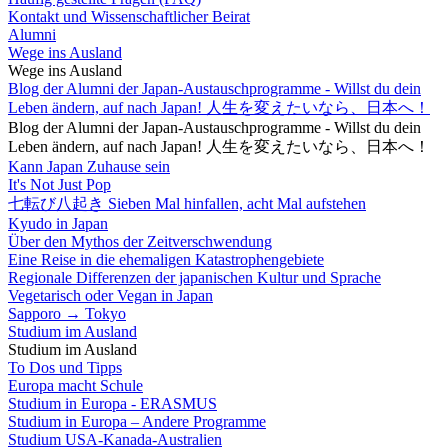
Kontakt und Wissenschaftlicher Beirat
Alumni
Wege ins Ausland
Wege ins Ausland
Blog der Alumni der Japan-Austauschprogramme - Willst du dein
Leben ändern, auf nach Japan! 人生を変えたいなら、日本へ！
Blog der Alumni der Japan-Austauschprogramme - Willst du dein
Leben ändern, auf nach Japan! 人生を変えたいなら、日本へ！
Kann Japan Zuhause sein
It's Not Just Pop
七転び八起き Sieben Mal hinfallen, acht Mal aufstehen
Kyudo in Japan
Über den Mythos der Zeitverschwendung
Eine Reise in die ehemaligen Katastrophengebiete
Regionale Differenzen der japanischen Kultur und Sprache
Vegetarisch oder Vegan in Japan
Sapporo → Tokyo
Studium im Ausland
Studium im Ausland
To Dos und Tipps
Europa macht Schule
Studium in Europa - ERASMUS
Studium in Europa – Andere Programme
Studium USA-Kanada-Australien