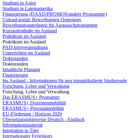
Studium in Asien
Studium in Lateinamerika
Finanzierung (DAAD/PROMOS/andere Programme)
Upload-portal: Bewerbungen Outgoings
Bewerbungsunterlagen für Austauschprogramme
Kurzaufenthalte im Ausland
Praktikum im Ausland
Praktikum im Ausland
PAD-Infoveranstaltung
Unterrichten im Ausland
Doktoranden
Doktoranden
Inhaltliche Planung
Finanzierung
Ins Ausland - Informationen für neu immatrikulierte Studierende
Forschung, Lehre und Verwaltung
Forschung, Lehre und Verwaltung
Das ERASMUS+ Programm
ERASMUS+ Dozentenmobilität
ERASMUS+ Personalmobilität
EU-Förderung / Horizon 2020
Übersetzungshinweise Deutsch - Englisch
Informationsmaterial
Integration in Trier
Internationaler Ferienkurs