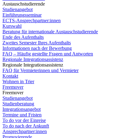
Austauschstudierende
Studienangebot
Einführungsseminar
ECTS-Ansprechpartner:innen
Kurswahl
Beratung für internationale Austauschstudierende
Ende des Aufenthalts
Zweites Semester Ihres Aufenthalts
Informationen nach der Bewerbung
FAQ – Häufig gestellte Fragen und Antworten
Regionale Integrationsassistenz
Regionale Integrationsassistenz
FAQ für Vermieterinnen und Vermieter
Kontakt
Wohnen in Trier
Freemover
Freemover
Studienangebot
Studienberatung
Integrationsangebot
Termine und Fristen
To do vor der Einreise
To do nach der Ankunft
Ansprechpartner:innen
Promovierende