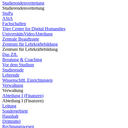
Studierendenvertretung
Studierendenvertretung
StuPa
AStA
Fachschaften
Trier Center for Digital Humanities
UniversitätsVideoAbteilung
Zentrale Beauftragte
Zentrum für Lehrkräftebildung
Zentrum für Lehrkräftebildung
Das ZfL
Beratung & Coaching
Vor dem Studium
Studierende
Lehrende
Wissenschftl. Einrichtungen
Verwaltung
Verwaltung
Abteilung I (Finanzen)
Abteilung I (Finanzen)
Leitung
Sondergebiete
Haushalt
Drittmittel
Rechnungswesen