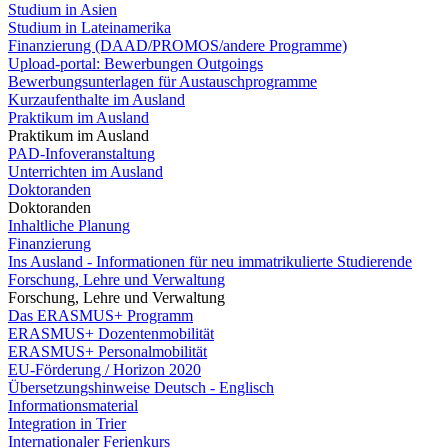
Studium in Asien
Studium in Lateinamerika
Finanzierung (DAAD/PROMOS/andere Programme)
Upload-portal: Bewerbungen Outgoings
Bewerbungsunterlagen für Austauschprogramme
Kurzaufenthalte im Ausland
Praktikum im Ausland
Praktikum im Ausland
PAD-Infoveranstaltung
Unterrichten im Ausland
Doktoranden
Doktoranden
Inhaltliche Planung
Finanzierung
Ins Ausland - Informationen für neu immatrikulierte Studierende
Forschung, Lehre und Verwaltung
Forschung, Lehre und Verwaltung
Das ERASMUS+ Programm
ERASMUS+ Dozentenmobilität
ERASMUS+ Personalmobilität
EU-Förderung / Horizon 2020
Übersetzungshinweise Deutsch - Englisch
Informationsmaterial
Integration in Trier
Internationaler Ferienkurs