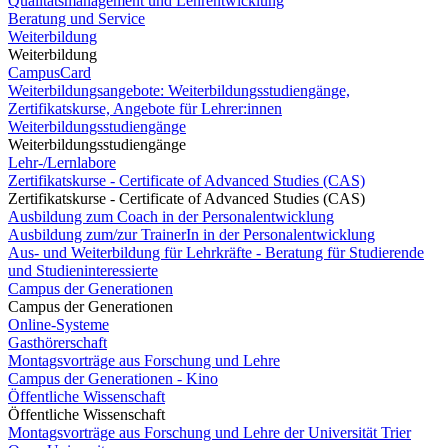
Qualitätsmanagement und Lehrentwicklung
Beratung und Service
Weiterbildung
Weiterbildung
CampusCard
Weiterbildungsangebote: Weiterbildungsstudiengänge,
Zertifikatskurse, Angebote für Lehrer:innen
Weiterbildungsstudiengänge
Weiterbildungsstudiengänge
Lehr-/Lernlabore
Zertifikatskurse - Certificate of Advanced Studies (CAS)
Zertifikatskurse - Certificate of Advanced Studies (CAS)
Ausbildung zum Coach in der Personalentwicklung
Ausbildung zum/zur TrainerIn in der Personalentwicklung
Aus- und Weiterbildung für Lehrkräfte - Beratung für Studierende
und Studieninteressierte
Campus der Generationen
Campus der Generationen
Online-Systeme
Gasthörerschaft
Montagsvorträge aus Forschung und Lehre
Campus der Generationen - Kino
Öffentliche Wissenschaft
Öffentliche Wissenschaft
Montagsvorträge aus Forschung und Lehre der Universität Trier