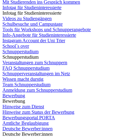
Mit Studierenden ins Gespräch kommen
Infotag für Studieninteressierte
Infotag für Studieninteressierte
Videos zu Studiengängen
Schulbesuche und Campustage
Tools für Workshops und Schnupperangebote
Info-Angebote für Studieninteressierte
Instagram Account der Uni Trier
School´s over
Schnupperstudium
Schnupperstudium
Veranstaltungen zum Schnuppern
FAQ Schnupperstudium
Schnupperveranstaltungen im Netz
Wissen macht durstig
Team Schnupperstudium
Anmeldung zum Schnupperstudium
Bewerbung
Bewerbung
Hinweise zum Dienst
Hinweise zum Status der Bewerbung
Bewerbungsportal PORTA
Amtliche Beglaubigung
Deutsche Bewerber:innen
Deutsche Bewerber:innen