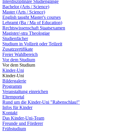
Interdisziplinäre Studiengänge
Bachelor (Arts / Science)
Master (Arts / Science)
English taught Master's courses
Lehramt (Ba / Ma of Education)
Rechtswissenschaft Staatsexamen
Magister/-stra Theologiae
Studienfächer
Studium in Vollzeit oder Teilzeit
Zusatzzertifikate
Freier Wahlbereich
Vor dem Studium
Vor dem Studium
Kinder-Uni
Kinder-Uni
Bildergalerie
Programm
Veranstaltung einreichen
Elternportal
Rund um die Kinder-Uni "Rabenschlau!"
Infos für Kinder
Kontakt
Das Kinder-Uni-Team
Freunde und Förderer
Frühstudium