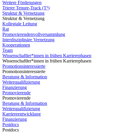
Weitere Förderungen
Trierer Tenure-Track (T³)
Struktur & Vernetzung
Struktur & Vernetzung
Kollegiale Leitung
Rat
Promovierendenvollversammlung
Interdisziplinäre Vernetzung
Kooperationen
Team
Wissenschaftler*innen in frühen Karrierephasen
Wissenschaftler*innen in frühen Karrierephasen
Promotionsinteressierte
Promotionsinteressierte
Beratung & Information
Weiterqualifizierung
Finanzierung
Promovierende
Promovierende
Beratung & Information
Weiterqualifizierung
Karriereentwicklung
Finanzierung
Postdocs
Postdocs