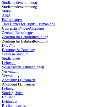
Studierendenvertretung
Studierendenvertretung
StuPa
AStA
Fachschaften
Trier Center for Digital Humanities
UniversitätsVideoAbteilung
Zentrale Beauftragte
Zentrum für Lehrkräftebildung
Zentrum für Lehrkräftebildung
Das ZfL
Beratung & Coaching
Vor dem Studium
Studierende
Lehrende
Wissenschftl. Einrichtungen
Verwaltung
Verwaltung
Abteilung I (Finanzen)
Abteilung I (Finanzen)
Leitung
Sondergebiete
Haushalt
Drittmittel
Rechnungswesen