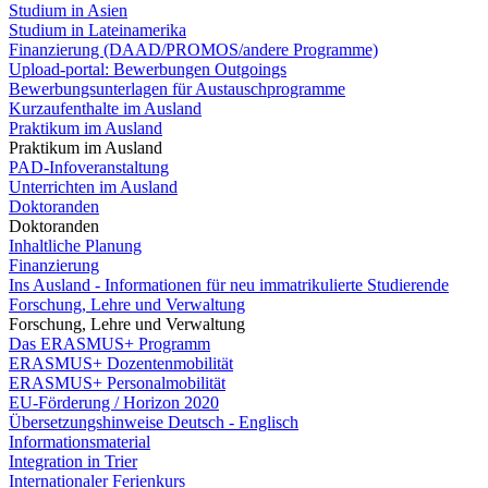
Studium in Asien
Studium in Lateinamerika
Finanzierung (DAAD/PROMOS/andere Programme)
Upload-portal: Bewerbungen Outgoings
Bewerbungsunterlagen für Austauschprogramme
Kurzaufenthalte im Ausland
Praktikum im Ausland
Praktikum im Ausland
PAD-Infoveranstaltung
Unterrichten im Ausland
Doktoranden
Doktoranden
Inhaltliche Planung
Finanzierung
Ins Ausland - Informationen für neu immatrikulierte Studierende
Forschung, Lehre und Verwaltung
Forschung, Lehre und Verwaltung
Das ERASMUS+ Programm
ERASMUS+ Dozentenmobilität
ERASMUS+ Personalmobilität
EU-Förderung / Horizon 2020
Übersetzungshinweise Deutsch - Englisch
Informationsmaterial
Integration in Trier
Internationaler Ferienkurs