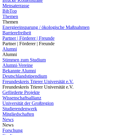
Brücke Kohlenstraße
Mensaterrasse
BibTop
Themen
Themen
Energieeinsparung / ökologische Maßnahmen
Barrierefreiheit
Partner | Förderer | Freunde
Partner | Förderer | Freunde
Alumni
Alumni
Stimmen zum Studium
Alumni-Vereine
Bekannte Alumni
Deutschlandstipendium
Freundeskreis Trierer Universität e.V.
Freundeskreis Trierer Universität e.V.
Geförderte Projekte
Wissenschaftsallianz
Universität der Großregion
Studierendenwerk
Mitgliedschaften
News
News
Forschung