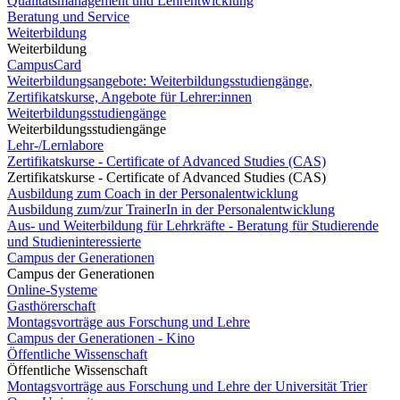
Qualitätsmanagement und Lehrentwicklung
Beratung und Service
Weiterbildung
Weiterbildung
CampusCard
Weiterbildungsangebote: Weiterbildungsstudiengänge,
Zertifikatskurse, Angebote für Lehrer:innen
Weiterbildungsstudiengänge
Weiterbildungsstudiengänge
Lehr-/Lernlabore
Zertifikatskurse - Certificate of Advanced Studies (CAS)
Zertifikatskurse - Certificate of Advanced Studies (CAS)
Ausbildung zum Coach in der Personalentwicklung
Ausbildung zum/zur TrainerIn in der Personalentwicklung
Aus- und Weiterbildung für Lehrkräfte - Beratung für Studierende
und Studieninteressierte
Campus der Generationen
Campus der Generationen
Online-Systeme
Gasthörerschaft
Montagsvorträge aus Forschung und Lehre
Campus der Generationen - Kino
Öffentliche Wissenschaft
Öffentliche Wissenschaft
Montagsvorträge aus Forschung und Lehre der Universität Trier