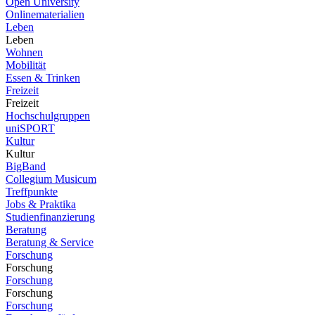
Open University
Onlinematerialien
Leben
Leben
Wohnen
Mobilität
Essen & Trinken
Freizeit
Freizeit
Hochschulgruppen
uniSPORT
Kultur
Kultur
BigBand
Collegium Musicum
Treffpunkte
Jobs & Praktika
Studienfinanzierung
Beratung
Beratung & Service
Forschung
Forschung
Forschung
Forschung
Forschung