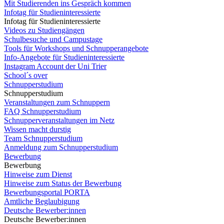
Mit Studierenden ins Gespräch kommen
Infotag für Studieninteressierte
Infotag für Studieninteressierte
Videos zu Studiengängen
Schulbesuche und Campustage
Tools für Workshops und Schnupperangebote
Info-Angebote für Studieninteressierte
Instagram Account der Uni Trier
School´s over
Schnupperstudium
Schnupperstudium
Veranstaltungen zum Schnuppern
FAQ Schnupperstudium
Schnupperveranstaltungen im Netz
Wissen macht durstig
Team Schnupperstudium
Anmeldung zum Schnupperstudium
Bewerbung
Bewerbung
Hinweise zum Dienst
Hinweise zum Status der Bewerbung
Bewerbungsportal PORTA
Amtliche Beglaubigung
Deutsche Bewerber:innen
Deutsche Bewerber:innen