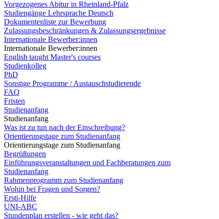
Vorgezogenes Abitur in Rheinland-Pfalz
Studiengänge Lehrsprache Deutsch
Dokumentenliste zur Bewerbung
Zulassungsbeschränkungen & Zulassungsergebnisse
Internationale Bewerber:innen
Internationale Bewerber:innen
English taught Master's courses
Studienkolleg
PhD
Sonstige Programme / Austauschstudierende
FAQ
Fristen
Studienanfang
Studienanfang
Was ist zu tun nach der Einschreibung?
Orientierungstage zum Studienanfang
Orientierungstage zum Studienanfang
Begrüßungen
Einführungsveranstaltungen und Fachberatungen zum
Studienanfang
Rahmenprogramm zum Studienanfang
Wohin bei Fragen und Sorgen?
Ersti-Hilfe
UNI-ABC
Stundenplan erstellen - wie geht das?