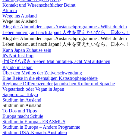
Kontakt und Wissenschaftlicher Beirat
Alumni
Wege ins Ausland
Wege ins Ausland
Blog der Alumni der Japan-Austauschprogramme - Willst du dein
Leben ändern, auf nach Japan! 人生を変えたいなら、日本へ！
Blog der Alumni der Japan-Austauschprogramme - Willst du dein
Leben ändern, auf nach Japan! 人生を変えたいなら、日本へ！
Kann Japan Zuhause sein
It's Not Just Pop
七転び八起き Sieben Mal hinfallen, acht Mal aufstehen
Kyudo in Japan
Über den Mythos der Zeitverschwendung
Eine Reise in die ehemaligen Katastrophengebiete
Regionale Differenzen der japanischen Kultur und Sprache
Vegetarisch oder Vegan in Japan
Sapporo → Tokyo
Studium im Ausland
Studium im Ausland
To Dos und Tipps
Europa macht Schule
Studium in Europa - ERASMUS
Studium in Europa – Andere Programme
Studium USA-Kanada-Australien