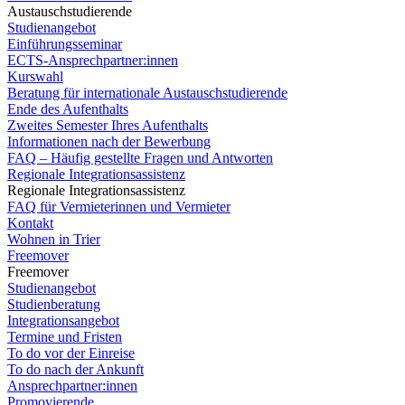
Austauschstudierende
Studienangebot
Einführungsseminar
ECTS-Ansprechpartner:innen
Kurswahl
Beratung für internationale Austauschstudierende
Ende des Aufenthalts
Zweites Semester Ihres Aufenthalts
Informationen nach der Bewerbung
FAQ – Häufig gestellte Fragen und Antworten
Regionale Integrationsassistenz
Regionale Integrationsassistenz
FAQ für Vermieterinnen und Vermieter
Kontakt
Wohnen in Trier
Freemover
Freemover
Studienangebot
Studienberatung
Integrationsangebot
Termine und Fristen
To do vor der Einreise
To do nach der Ankunft
Ansprechpartner:innen
Promovierende