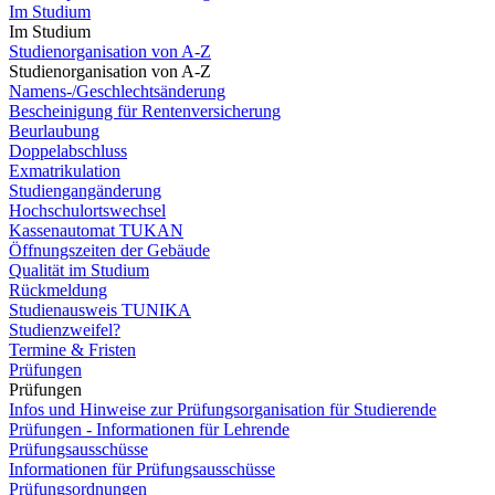
Im Studium
Im Studium
Studienorganisation von A-Z
Studienorganisation von A-Z
Namens-/Geschlechtsänderung
Bescheinigung für Rentenversicherung
Beurlaubung
Doppelabschluss
Exmatrikulation
Studiengangänderung
Hochschulortswechsel
Kassenautomat TUKAN
Öffnungszeiten der Gebäude
Qualität im Studium
Rückmeldung
Studienausweis TUNIKA
Studienzweifel?
Termine & Fristen
Prüfungen
Prüfungen
Infos und Hinweise zur Prüfungsorganisation für Studierende
Prüfungen - Informationen für Lehrende
Prüfungsausschüsse
Informationen für Prüfungsausschüsse
Prüfungsordnungen