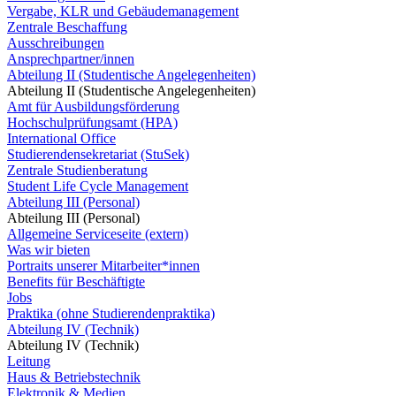
Vergabe, KLR und Gebäudemanagement
Zentrale Beschaffung
Ausschreibungen
Ansprechpartner/innen
Abteilung II (Studentische Angelegenheiten)
Abteilung II (Studentische Angelegenheiten)
Amt für Ausbildungsförderung
Hochschulprüfungsamt (HPA)
International Office
Studierendensekretariat (StuSek)
Zentrale Studienberatung
Student Life Cycle Management
Abteilung III (Personal)
Abteilung III (Personal)
Allgemeine Serviceseite (extern)
Was wir bieten
Portraits unserer Mitarbeiter*innen
Benefits für Beschäftigte
Jobs
Praktika (ohne Studierendenpraktika)
Abteilung IV (Technik)
Abteilung IV (Technik)
Leitung
Haus & Betriebstechnik
Elektronik & Medien