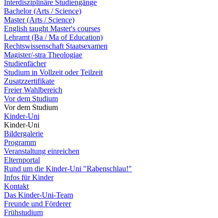
Interdisziplinäre Studiengänge
Bachelor (Arts / Science)
Master (Arts / Science)
English taught Master's courses
Lehramt (Ba / Ma of Education)
Rechtswissenschaft Staatsexamen
Magister/-stra Theologiae
Studienfächer
Studium in Vollzeit oder Teilzeit
Zusatzzertifikate
Freier Wahlbereich
Vor dem Studium
Vor dem Studium
Kinder-Uni
Kinder-Uni
Bildergalerie
Programm
Veranstaltung einreichen
Elternportal
Rund um die Kinder-Uni "Rabenschlau!"
Infos für Kinder
Kontakt
Das Kinder-Uni-Team
Freunde und Förderer
Frühstudium