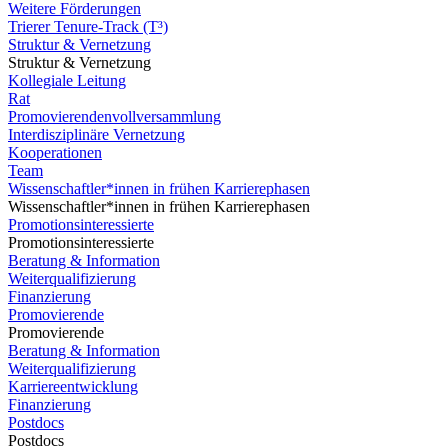
Weitere Förderungen
Trierer Tenure-Track (T³)
Struktur & Vernetzung
Struktur & Vernetzung
Kollegiale Leitung
Rat
Promovierendenvollversammlung
Interdisziplinäre Vernetzung
Kooperationen
Team
Wissenschaftler*innen in frühen Karrierephasen
Wissenschaftler*innen in frühen Karrierephasen
Promotionsinteressierte
Promotionsinteressierte
Beratung & Information
Weiterqualifizierung
Finanzierung
Promovierende
Promovierende
Beratung & Information
Weiterqualifizierung
Karriereentwicklung
Finanzierung
Postdocs
Postdocs