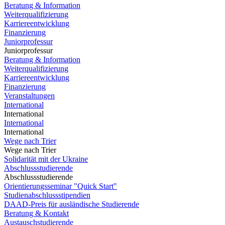
Beratung & Information
Weiterqualifizierung
Karriereentwicklung
Finanzierung
Juniorprofessur
Juniorprofessur
Beratung & Information
Weiterqualifizierung
Karriereentwicklung
Finanzierung
Veranstaltungen
International
International
International
International
Wege nach Trier
Wege nach Trier
Solidarität mit der Ukraine
Abschlussstudierende
Abschlussstudierende
Orientierungsseminar "Quick Start"
Studienabschlussstipendien
DAAD-Preis für ausländische Studierende
Beratung & Kontakt
Austauschstudierende