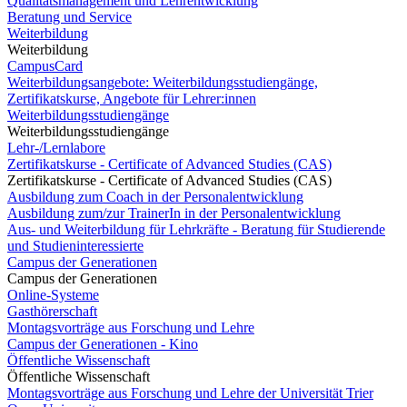
Qualitätsmanagement und Lehrentwicklung
Beratung und Service
Weiterbildung
Weiterbildung
CampusCard
Weiterbildungsangebote: Weiterbildungsstudiengänge,
Zertifikatskurse, Angebote für Lehrer:innen
Weiterbildungsstudiengänge
Weiterbildungsstudiengänge
Lehr-/Lernlabore
Zertifikatskurse - Certificate of Advanced Studies (CAS)
Zertifikatskurse - Certificate of Advanced Studies (CAS)
Ausbildung zum Coach in der Personalentwicklung
Ausbildung zum/zur TrainerIn in der Personalentwicklung
Aus- und Weiterbildung für Lehrkräfte - Beratung für Studierende
und Studieninteressierte
Campus der Generationen
Campus der Generationen
Online-Systeme
Gasthörerschaft
Montagsvorträge aus Forschung und Lehre
Campus der Generationen - Kino
Öffentliche Wissenschaft
Öffentliche Wissenschaft
Montagsvorträge aus Forschung und Lehre der Universität Trier