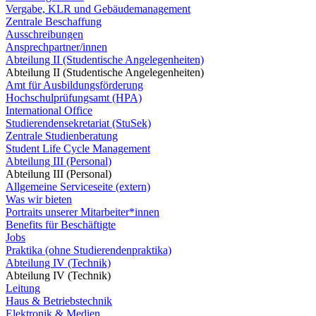
Vergabe, KLR und Gebäudemanagement
Zentrale Beschaffung
Ausschreibungen
Ansprechpartner/innen
Abteilung II (Studentische Angelegenheiten)
Abteilung II (Studentische Angelegenheiten)
Amt für Ausbildungsförderung
Hochschulprüfungsamt (HPA)
International Office
Studierendensekretariat (StuSek)
Zentrale Studienberatung
Student Life Cycle Management
Abteilung III (Personal)
Abteilung III (Personal)
Allgemeine Serviceseite (extern)
Was wir bieten
Portraits unserer Mitarbeiter*innen
Benefits für Beschäftigte
Jobs
Praktika (ohne Studierendenpraktika)
Abteilung IV (Technik)
Abteilung IV (Technik)
Leitung
Haus & Betriebstechnik
Elektronik & Medien