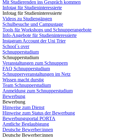
Mit Studierenden ins Gespräch kommen
Infotag für Studieninteressierte
Infotag für Studieninteressierte
Videos zu Studiengängen
Schulbesuche und Campustage
Tools für Workshops und Schnupperangebote
Info-Angebote für Studieninteressierte
Instagram Account der Uni Trier
School´s over
Schnupperstudium
Schnupperstudium
Veranstaltungen zum Schnuppern
FAQ Schnupperstudium
Schnupperveranstaltungen im Netz
Wissen macht durstig
Team Schnupperstudium
Anmeldung zum Schnupperstudium
Bewerbung
Bewerbung
Hinweise zum Dienst
Hinweise zum Status der Bewerbung
Bewerbungsportal PORTA
Amtliche Beglaubigung
Deutsche Bewerber:innen
Deutsche Bewerber:innen