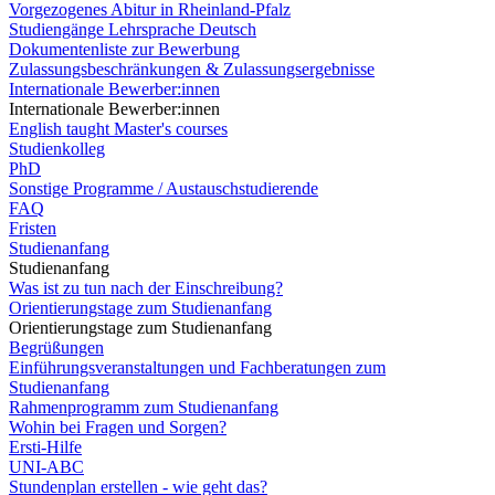
Vorgezogenes Abitur in Rheinland-Pfalz
Studiengänge Lehrsprache Deutsch
Dokumentenliste zur Bewerbung
Zulassungsbeschränkungen & Zulassungsergebnisse
Internationale Bewerber:innen
Internationale Bewerber:innen
English taught Master's courses
Studienkolleg
PhD
Sonstige Programme / Austauschstudierende
FAQ
Fristen
Studienanfang
Studienanfang
Was ist zu tun nach der Einschreibung?
Orientierungstage zum Studienanfang
Orientierungstage zum Studienanfang
Begrüßungen
Einführungsveranstaltungen und Fachberatungen zum
Studienanfang
Rahmenprogramm zum Studienanfang
Wohin bei Fragen und Sorgen?
Ersti-Hilfe
UNI-ABC
Stundenplan erstellen - wie geht das?