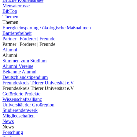
Brücke Kohlenstraße
Mensaterrasse
BibTop
Themen
Themen
Energieeinsparung / ökologische Maßnahmen
Barrierefreiheit
Partner | Förderer | Freunde
Partner | Förderer | Freunde
Alumni
Alumni
Stimmen zum Studium
Alumni-Vereine
Bekannte Alumni
Deutschlandstipendium
Freundeskreis Trierer Universität e.V.
Freundeskreis Trierer Universität e.V.
Geförderte Projekte
Wissenschaftsallianz
Universität der Großregion
Studierendenwerk
Mitgliedschaften
News
News
Forschung