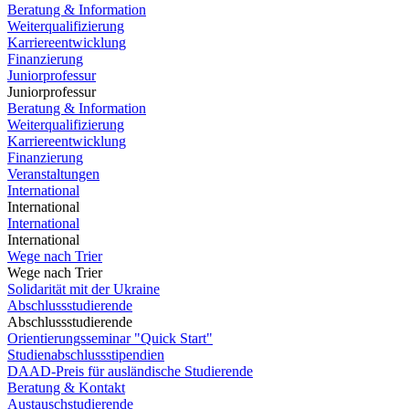
Beratung & Information
Weiterqualifizierung
Karriereentwicklung
Finanzierung
Juniorprofessur
Juniorprofessur
Beratung & Information
Weiterqualifizierung
Karriereentwicklung
Finanzierung
Veranstaltungen
International
International
International
International
Wege nach Trier
Wege nach Trier
Solidarität mit der Ukraine
Abschlussstudierende
Abschlussstudierende
Orientierungsseminar "Quick Start"
Studienabschlussstipendien
DAAD-Preis für ausländische Studierende
Beratung & Kontakt
Austauschstudierende