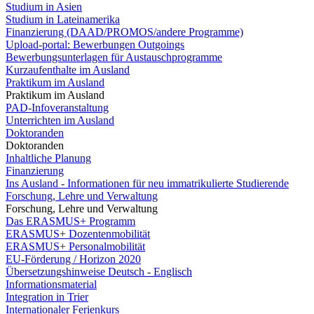
Studium in Asien
Studium in Lateinamerika
Finanzierung (DAAD/PROMOS/andere Programme)
Upload-portal: Bewerbungen Outgoings
Bewerbungsunterlagen für Austauschprogramme
Kurzaufenthalte im Ausland
Praktikum im Ausland
Praktikum im Ausland
PAD-Infoveranstaltung
Unterrichten im Ausland
Doktoranden
Doktoranden
Inhaltliche Planung
Finanzierung
Ins Ausland - Informationen für neu immatrikulierte Studierende
Forschung, Lehre und Verwaltung
Forschung, Lehre und Verwaltung
Das ERASMUS+ Programm
ERASMUS+ Dozentenmobilität
ERASMUS+ Personalmobilität
EU-Förderung / Horizon 2020
Übersetzungshinweise Deutsch - Englisch
Informationsmaterial
Integration in Trier
Internationaler Ferienkurs