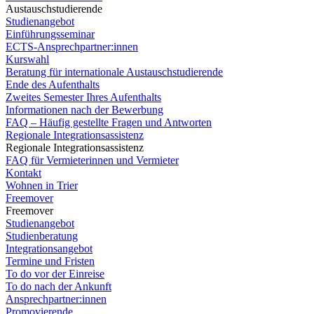
Austauschstudierende
Studienangebot
Einführungsseminar
ECTS-Ansprechpartner:innen
Kurswahl
Beratung für internationale Austauschstudierende
Ende des Aufenthalts
Zweites Semester Ihres Aufenthalts
Informationen nach der Bewerbung
FAQ – Häufig gestellte Fragen und Antworten
Regionale Integrationsassistenz
Regionale Integrationsassistenz
FAQ für Vermieterinnen und Vermieter
Kontakt
Wohnen in Trier
Freemover
Freemover
Studienangebot
Studienberatung
Integrationsangebot
Termine und Fristen
To do vor der Einreise
To do nach der Ankunft
Ansprechpartner:innen
Promovierende