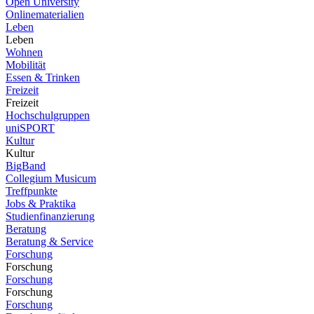
Open University
Onlinematerialien
Leben
Leben
Wohnen
Mobilität
Essen & Trinken
Freizeit
Freizeit
Hochschulgruppen
uniSPORT
Kultur
Kultur
BigBand
Collegium Musicum
Treffpunkte
Jobs & Praktika
Studienfinanzierung
Beratung
Beratung & Service
Forschung
Forschung
Forschung
Forschung
Forschung