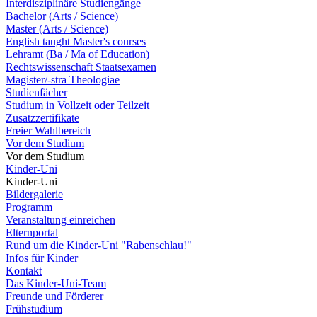
Interdisziplinäre Studiengänge
Bachelor (Arts / Science)
Master (Arts / Science)
English taught Master's courses
Lehramt (Ba / Ma of Education)
Rechtswissenschaft Staatsexamen
Magister/-stra Theologiae
Studienfächer
Studium in Vollzeit oder Teilzeit
Zusatzzertifikate
Freier Wahlbereich
Vor dem Studium
Vor dem Studium
Kinder-Uni
Kinder-Uni
Bildergalerie
Programm
Veranstaltung einreichen
Elternportal
Rund um die Kinder-Uni "Rabenschlau!"
Infos für Kinder
Kontakt
Das Kinder-Uni-Team
Freunde und Förderer
Frühstudium