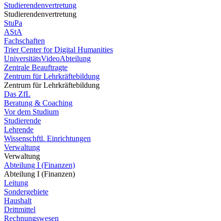
Studierendenvertretung
Studierendenvertretung
StuPa
AStA
Fachschaften
Trier Center for Digital Humanities
UniversitätsVideoAbteilung
Zentrale Beauftragte
Zentrum für Lehrkräftebildung
Zentrum für Lehrkräftebildung
Das ZfL
Beratung & Coaching
Vor dem Studium
Studierende
Lehrende
Wissenschftl. Einrichtungen
Verwaltung
Verwaltung
Abteilung I (Finanzen)
Abteilung I (Finanzen)
Leitung
Sondergebiete
Haushalt
Drittmittel
Rechnungswesen