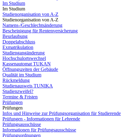
Im Studium
Im Studium
Studienorganisation von A-Z
Studienorganisation von A-Z
Namens-/Geschlechtsänderung
Bescheinigung für Rentenversicherung
Beurlaubung
Doppelabschluss
Exmatrikulation
Studiengangänderung
Hochschulortswechsel
Kassenautomat TUKAN
Öffnungszeiten der Gebäude
Qualität im Studium
Rückmeldung
Studienausweis TUNIKA
Studienzweifel?
Termine & Fristen
Prüfungen
Prüfungen
Infos und Hinweise zur Prüfungsorganisation für Studierende
Prüfungen - Informationen für Lehrende
Prüfungsausschüsse
Informationen für Prüfungsausschüsse
Prüfungsordnungen