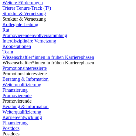
Weitere Förderungen
Trierer Tenure-Track (T³)
Struktur & Vernetzung
Struktur & Vernetzung
Kollegiale Leitung
Rat
Promovierendenvollversammlung
Interdisziplinäre Vernetzung
Kooperationen
Team
Wissenschaftler*innen in frühen Karrierephasen
Wissenschaftler*innen in frühen Karrierephasen
Promotionsinteressierte
Promotionsinteressierte
Beratung & Information
Weiterqualifizierung
Finanzierung
Promovierende
Promovierende
Beratung & Information
Weiterqualifizierung
Karriereentwicklung
Finanzierung
Postdocs
Postdocs