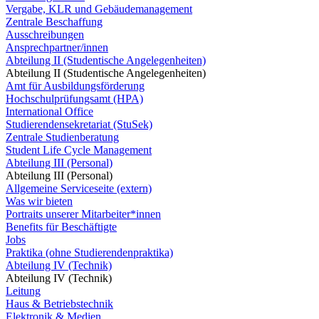
Vergabe, KLR und Gebäudemanagement
Zentrale Beschaffung
Ausschreibungen
Ansprechpartner/innen
Abteilung II (Studentische Angelegenheiten)
Abteilung II (Studentische Angelegenheiten)
Amt für Ausbildungsförderung
Hochschulprüfungsamt (HPA)
International Office
Studierendensekretariat (StuSek)
Zentrale Studienberatung
Student Life Cycle Management
Abteilung III (Personal)
Abteilung III (Personal)
Allgemeine Serviceseite (extern)
Was wir bieten
Portraits unserer Mitarbeiter*innen
Benefits für Beschäftigte
Jobs
Praktika (ohne Studierendenpraktika)
Abteilung IV (Technik)
Abteilung IV (Technik)
Leitung
Haus & Betriebstechnik
Elektronik & Medien