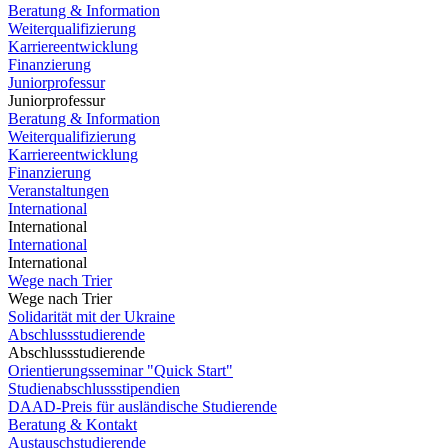
Beratung & Information
Weiterqualifizierung
Karriereentwicklung
Finanzierung
Juniorprofessur
Juniorprofessur
Beratung & Information
Weiterqualifizierung
Karriereentwicklung
Finanzierung
Veranstaltungen
International
International
International
International
Wege nach Trier
Wege nach Trier
Solidarität mit der Ukraine
Abschlussstudierende
Abschlussstudierende
Orientierungsseminar "Quick Start"
Studienabschlussstipendien
DAAD-Preis für ausländische Studierende
Beratung & Kontakt
Austauschstudierende