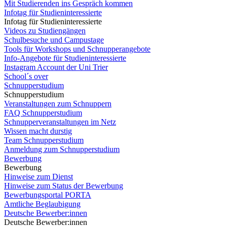
Mit Studierenden ins Gespräch kommen
Infotag für Studieninteressierte
Infotag für Studieninteressierte
Videos zu Studiengängen
Schulbesuche und Campustage
Tools für Workshops und Schnupperangebote
Info-Angebote für Studieninteressierte
Instagram Account der Uni Trier
School´s over
Schnupperstudium
Schnupperstudium
Veranstaltungen zum Schnuppern
FAQ Schnupperstudium
Schnupperveranstaltungen im Netz
Wissen macht durstig
Team Schnupperstudium
Anmeldung zum Schnupperstudium
Bewerbung
Bewerbung
Hinweise zum Dienst
Hinweise zum Status der Bewerbung
Bewerbungsportal PORTA
Amtliche Beglaubigung
Deutsche Bewerber:innen
Deutsche Bewerber:innen