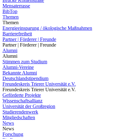
Brücke Kohlenstraße
Mensaterrasse
BibTop
Themen
Themen
Energieeinsparung / ökologische Maßnahmen
Barrierefreiheit
Partner | Förderer | Freunde
Partner | Förderer | Freunde
Alumni
Alumni
Stimmen zum Studium
Alumni-Vereine
Bekannte Alumni
Deutschlandstipendium
Freundeskreis Trierer Universität e.V.
Freundeskreis Trierer Universität e.V.
Geförderte Projekte
Wissenschaftsallianz
Universität der Großregion
Studierendenwerk
Mitgliedschaften
News
News
Forschung