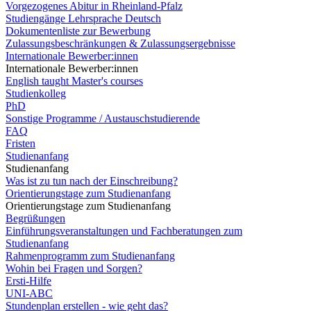
Vorgezogenes Abitur in Rheinland-Pfalz
Studiengänge Lehrsprache Deutsch
Dokumentenliste zur Bewerbung
Zulassungsbeschränkungen & Zulassungsergebnisse
Internationale Bewerber:innen
Internationale Bewerber:innen
English taught Master's courses
Studienkolleg
PhD
Sonstige Programme / Austauschstudierende
FAQ
Fristen
Studienanfang
Studienanfang
Was ist zu tun nach der Einschreibung?
Orientierungstage zum Studienanfang
Orientierungstage zum Studienanfang
Begrüßungen
Einführungsveranstaltungen und Fachberatungen zum
Studienanfang
Rahmenprogramm zum Studienanfang
Wohin bei Fragen und Sorgen?
Ersti-Hilfe
UNI-ABC
Stundenplan erstellen - wie geht das?