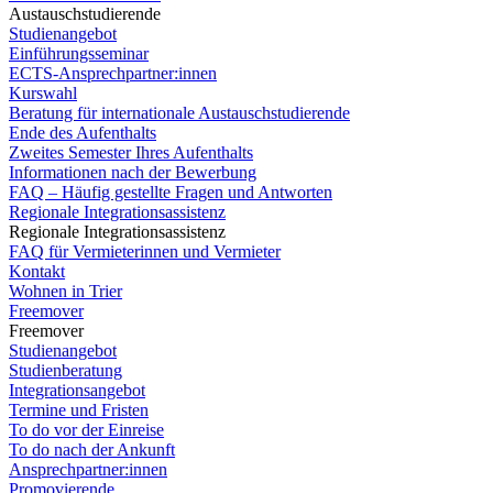
Austauschstudierende
Studienangebot
Einführungsseminar
ECTS-Ansprechpartner:innen
Kurswahl
Beratung für internationale Austauschstudierende
Ende des Aufenthalts
Zweites Semester Ihres Aufenthalts
Informationen nach der Bewerbung
FAQ – Häufig gestellte Fragen und Antworten
Regionale Integrationsassistenz
Regionale Integrationsassistenz
FAQ für Vermieterinnen und Vermieter
Kontakt
Wohnen in Trier
Freemover
Freemover
Studienangebot
Studienberatung
Integrationsangebot
Termine und Fristen
To do vor der Einreise
To do nach der Ankunft
Ansprechpartner:innen
Promovierende