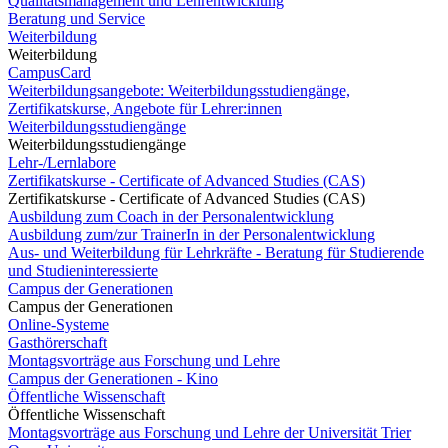
Qualitätsmanagement und Lehrentwicklung
Beratung und Service
Weiterbildung
Weiterbildung
CampusCard
Weiterbildungsangebote: Weiterbildungsstudiengänge,
Zertifikatskurse, Angebote für Lehrer:innen
Weiterbildungsstudiengänge
Weiterbildungsstudiengänge
Lehr-/Lernlabore
Zertifikatskurse - Certificate of Advanced Studies (CAS)
Zertifikatskurse - Certificate of Advanced Studies (CAS)
Ausbildung zum Coach in der Personalentwicklung
Ausbildung zum/zur TrainerIn in der Personalentwicklung
Aus- und Weiterbildung für Lehrkräfte - Beratung für Studierende
und Studieninteressierte
Campus der Generationen
Campus der Generationen
Online-Systeme
Gasthörerschaft
Montagsvorträge aus Forschung und Lehre
Campus der Generationen - Kino
Öffentliche Wissenschaft
Öffentliche Wissenschaft
Montagsvorträge aus Forschung und Lehre der Universität Trier