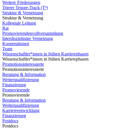
Weitere Förderungen
Trierer Tenure-Track (T³)
Struktur & Vernetzung
Struktur & Vernetzung
Kollegiale Leitung
Rat
Promovierendenvollversammlung
Interdisziplinäre Vernetzung
Kooperationen
Team
Wissenschaftler*innen in frühen Karrierephasen
Wissenschaftler*innen in frühen Karrierephasen
Promotionsinteressierte
Promotionsinteressierte
Beratung & Information
Weiterqualifizierung
Finanzierung
Promovierende
Promovierende
Beratung & Information
Weiterqualifizierung
Karriereentwicklung
Finanzierung
Postdocs
Postdocs