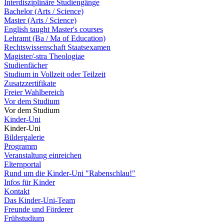
Interdisziplinäre Studiengänge
Bachelor (Arts / Science)
Master (Arts / Science)
English taught Master's courses
Lehramt (Ba / Ma of Education)
Rechtswissenschaft Staatsexamen
Magister/-stra Theologiae
Studienfächer
Studium in Vollzeit oder Teilzeit
Zusatzzertifikate
Freier Wahlbereich
Vor dem Studium
Vor dem Studium
Kinder-Uni
Kinder-Uni
Bildergalerie
Programm
Veranstaltung einreichen
Elternportal
Rund um die Kinder-Uni "Rabenschlau!"
Infos für Kinder
Kontakt
Das Kinder-Uni-Team
Freunde und Förderer
Frühstudium