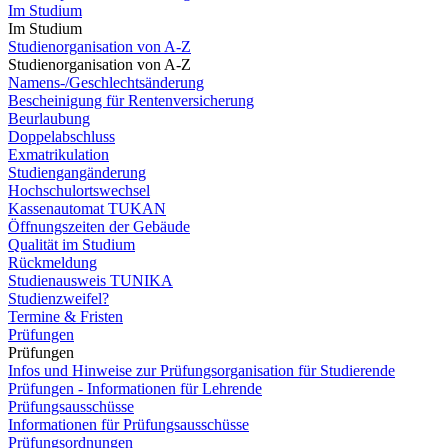
Im Studium
Im Studium
Studienorganisation von A-Z
Studienorganisation von A-Z
Namens-/Geschlechtsänderung
Bescheinigung für Rentenversicherung
Beurlaubung
Doppelabschluss
Exmatrikulation
Studiengangänderung
Hochschulortswechsel
Kassenautomat TUKAN
Öffnungszeiten der Gebäude
Qualität im Studium
Rückmeldung
Studienausweis TUNIKA
Studienzweifel?
Termine & Fristen
Prüfungen
Prüfungen
Infos und Hinweise zur Prüfungsorganisation für Studierende
Prüfungen - Informationen für Lehrende
Prüfungsausschüsse
Informationen für Prüfungsausschüsse
Prüfungsordnungen