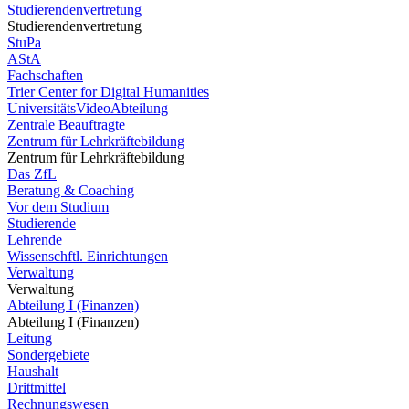
Studierendenvertretung
Studierendenvertretung
StuPa
AStA
Fachschaften
Trier Center for Digital Humanities
UniversitätsVideoAbteilung
Zentrale Beauftragte
Zentrum für Lehrkräftebildung
Zentrum für Lehrkräftebildung
Das ZfL
Beratung & Coaching
Vor dem Studium
Studierende
Lehrende
Wissenschftl. Einrichtungen
Verwaltung
Verwaltung
Abteilung I (Finanzen)
Abteilung I (Finanzen)
Leitung
Sondergebiete
Haushalt
Drittmittel
Rechnungswesen