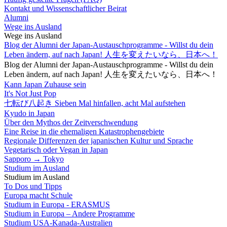
Kontakt und Wissenschaftlicher Beirat
Alumni
Wege ins Ausland
Wege ins Ausland
Blog der Alumni der Japan-Austauschprogramme - Willst du dein
Leben ändern, auf nach Japan! 人生を変えたいなら、日本へ！
Blog der Alumni der Japan-Austauschprogramme - Willst du dein
Leben ändern, auf nach Japan! 人生を変えたいなら、日本へ！
Kann Japan Zuhause sein
It's Not Just Pop
七転び八起き Sieben Mal hinfallen, acht Mal aufstehen
Kyudo in Japan
Über den Mythos der Zeitverschwendung
Eine Reise in die ehemaligen Katastrophengebiete
Regionale Differenzen der japanischen Kultur und Sprache
Vegetarisch oder Vegan in Japan
Sapporo → Tokyo
Studium im Ausland
Studium im Ausland
To Dos und Tipps
Europa macht Schule
Studium in Europa - ERASMUS
Studium in Europa – Andere Programme
Studium USA-Kanada-Australien