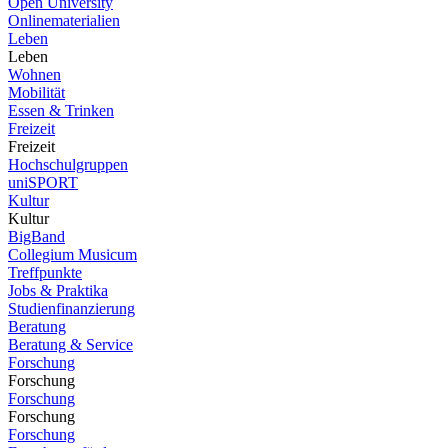
Open University
Onlinematerialien
Leben
Leben
Wohnen
Mobilität
Essen & Trinken
Freizeit
Freizeit
Hochschulgruppen
uniSPORT
Kultur
Kultur
BigBand
Collegium Musicum
Treffpunkte
Jobs & Praktika
Studienfinanzierung
Beratung
Beratung & Service
Forschung
Forschung
Forschung
Forschung
Forschung