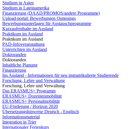
Studium in Asien
Studium in Lateinamerika
Finanzierung (DAAD/PROMOS/andere Programme)
Upload-portal: Bewerbungen Outgoings
Bewerbungsunterlagen für Austauschprogramme
Kurzaufenthalte im Ausland
Praktikum im Ausland
Praktikum im Ausland
PAD-Infoveranstaltung
Unterrichten im Ausland
Doktoranden
Doktoranden
Inhaltliche Planung
Finanzierung
Ins Ausland - Informationen für neu immatrikulierte Studierende
Forschung, Lehre und Verwaltung
Forschung, Lehre und Verwaltung
Das ERASMUS+ Programm
ERASMUS+ Dozentenmobilität
ERASMUS+ Personalmobilität
EU-Förderung / Horizon 2020
Übersetzungshinweise Deutsch - Englisch
Informationsmaterial
Integration in Trier
Internationaler Ferienkurs