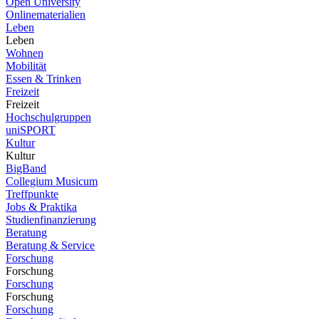
Open University
Onlinematerialien
Leben
Leben
Wohnen
Mobilität
Essen & Trinken
Freizeit
Freizeit
Hochschulgruppen
uniSPORT
Kultur
Kultur
BigBand
Collegium Musicum
Treffpunkte
Jobs & Praktika
Studienfinanzierung
Beratung
Beratung & Service
Forschung
Forschung
Forschung
Forschung
Forschung