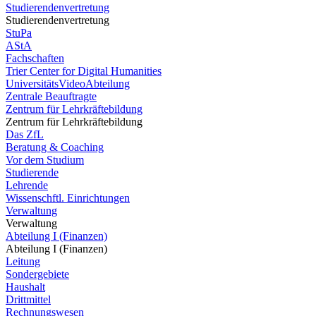
Studierendenvertretung
Studierendenvertretung
StuPa
AStA
Fachschaften
Trier Center for Digital Humanities
UniversitätsVideoAbteilung
Zentrale Beauftragte
Zentrum für Lehrkräftebildung
Zentrum für Lehrkräftebildung
Das ZfL
Beratung & Coaching
Vor dem Studium
Studierende
Lehrende
Wissenschftl. Einrichtungen
Verwaltung
Verwaltung
Abteilung I (Finanzen)
Abteilung I (Finanzen)
Leitung
Sondergebiete
Haushalt
Drittmittel
Rechnungswesen