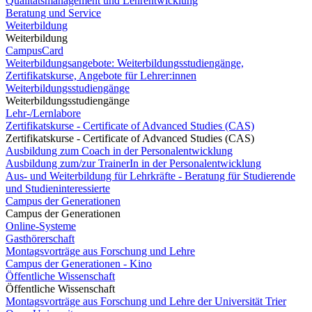
Qualitätsmanagement und Lehrentwicklung
Beratung und Service
Weiterbildung
Weiterbildung
CampusCard
Weiterbildungsangebote: Weiterbildungsstudiengänge,
Zertifikatskurse, Angebote für Lehrer:innen
Weiterbildungsstudiengänge
Weiterbildungsstudiengänge
Lehr-/Lernlabore
Zertifikatskurse - Certificate of Advanced Studies (CAS)
Zertifikatskurse - Certificate of Advanced Studies (CAS)
Ausbildung zum Coach in der Personalentwicklung
Ausbildung zum/zur TrainerIn in der Personalentwicklung
Aus- und Weiterbildung für Lehrkräfte - Beratung für Studierende
und Studieninteressierte
Campus der Generationen
Campus der Generationen
Online-Systeme
Gasthörerschaft
Montagsvorträge aus Forschung und Lehre
Campus der Generationen - Kino
Öffentliche Wissenschaft
Öffentliche Wissenschaft
Montagsvorträge aus Forschung und Lehre der Universität Trier