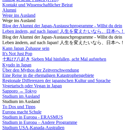
Kontakt und Wissenschaftlicher Beirat
Alumni
Wege ins Ausland
Wege ins Ausland
Blog der Alumni der Japan-Austauschprogramme - Willst du dein
Leben ändern, auf nach Japan! 人生を変えたいなら、日本へ！
Blog der Alumni der Japan-Austauschprogramme - Willst du dein
Leben ändern, auf nach Japan! 人生を変えたいなら、日本へ！
Kann Japan Zuhause sein
It's Not Just Pop
七転び八起き Sieben Mal hinfallen, acht Mal aufstehen
Kyudo in Japan
Über den Mythos der Zeitverschwendung
Eine Reise in die ehemaligen Katastrophengebiete
Regionale Differenzen der japanischen Kultur und Sprache
Vegetarisch oder Vegan in Japan
Sapporo → Tokyo
Studium im Ausland
Studium im Ausland
To Dos und Tipps
Europa macht Schule
Studium in Europa - ERASMUS
Studium in Europa – Andere Programme
Studium USA-Kanada-Australien