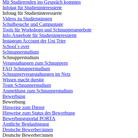
Mit Studierenden ins Gespräch kommen
Infotag für Studieninteressierte
Infotag für Studieninteressierte
Videos zu Studiengängen
Schulbesuche und Campustage
Tools für Workshops und Schnupperangebote
Info-Angebote für Studieninteressierte
Instagram Account der Uni Trier
School´s over
Schnupperstudium
Schnupperstudium
Veranstaltungen zum Schnuppern
FAQ Schnupperstudium
Schnupperveranstaltungen im Netz
Wissen macht durstig
Team Schnupperstudium
Anmeldung zum Schnupperstudium
Bewerbung
Bewerbung
Hinweise zum Dienst
Hinweise zum Status der Bewerbung
Bewerbungsportal PORTA
Amtliche Beglaubigung
Deutsche Bewerber:innen
Deutsche Bewerber:innen