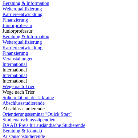
Beratung & Information
Weiterqualifizierung
Karriereentwicklung
Finanzierung
Juniorprofessur
Juniorprofessur
Beratung & Information
Weiterqualifizierung
Karriereentwicklung
Finanzierung
Veranstaltungen
International
International
International
International
Wege nach Trier
Wege nach Trier
Solidarität mit der Ukraine
Abschlussstudierende
Abschlussstudierende
Orientierungsseminar "Quick Start"
Studienabschlussstipendien
DAAD-Preis für ausländische Studierende
Beratung & Kontakt
Austauschstudierende