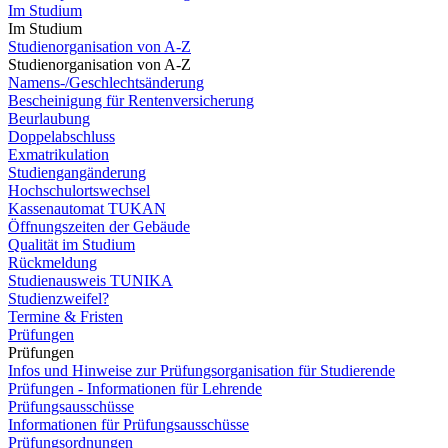
Im Studium
Im Studium
Studienorganisation von A-Z
Studienorganisation von A-Z
Namens-/Geschlechtsänderung
Bescheinigung für Rentenversicherung
Beurlaubung
Doppelabschluss
Exmatrikulation
Studiengangänderung
Hochschulortswechsel
Kassenautomat TUKAN
Öffnungszeiten der Gebäude
Qualität im Studium
Rückmeldung
Studienausweis TUNIKA
Studienzweifel?
Termine & Fristen
Prüfungen
Prüfungen
Infos und Hinweise zur Prüfungsorganisation für Studierende
Prüfungen - Informationen für Lehrende
Prüfungsausschüsse
Informationen für Prüfungsausschüsse
Prüfungsordnungen