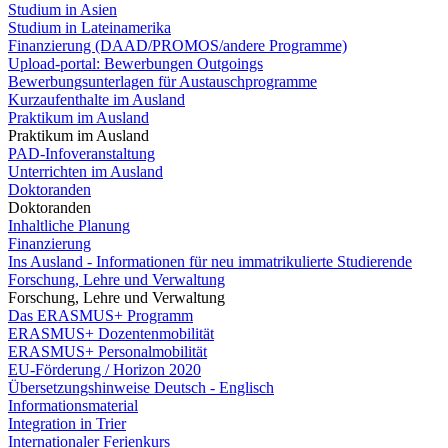
Studium in Asien
Studium in Lateinamerika
Finanzierung (DAAD/PROMOS/andere Programme)
Upload-portal: Bewerbungen Outgoings
Bewerbungsunterlagen für Austauschprogramme
Kurzaufenthalte im Ausland
Praktikum im Ausland
Praktikum im Ausland
PAD-Infoveranstaltung
Unterrichten im Ausland
Doktoranden
Doktoranden
Inhaltliche Planung
Finanzierung
Ins Ausland - Informationen für neu immatrikulierte Studierende
Forschung, Lehre und Verwaltung
Forschung, Lehre und Verwaltung
Das ERASMUS+ Programm
ERASMUS+ Dozentenmobilität
ERASMUS+ Personalmobilität
EU-Förderung / Horizon 2020
Übersetzungshinweise Deutsch - Englisch
Informationsmaterial
Integration in Trier
Internationaler Ferienkurs