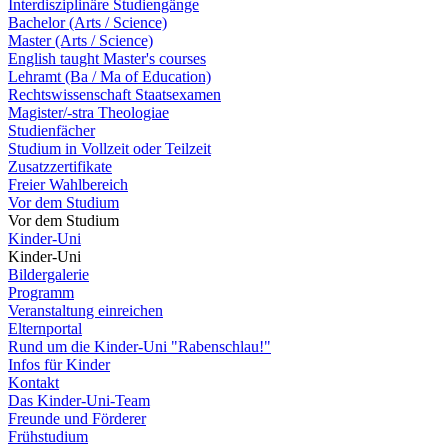
Interdisziplinäre Studiengänge
Bachelor (Arts / Science)
Master (Arts / Science)
English taught Master's courses
Lehramt (Ba / Ma of Education)
Rechtswissenschaft Staatsexamen
Magister/-stra Theologiae
Studienfächer
Studium in Vollzeit oder Teilzeit
Zusatzzertifikate
Freier Wahlbereich
Vor dem Studium
Vor dem Studium
Kinder-Uni
Kinder-Uni
Bildergalerie
Programm
Veranstaltung einreichen
Elternportal
Rund um die Kinder-Uni "Rabenschlau!"
Infos für Kinder
Kontakt
Das Kinder-Uni-Team
Freunde und Förderer
Frühstudium