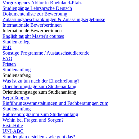
Vorgezogenes Abitur in Rheinland-Pfalz
Studiengänge Lehrsprache Deutsch
Dokumentenliste zur Bewerbung
Zulassungsbeschränkungen & Zulassungsergebnisse
Internationale Bewerber:innen
Internationale Bewerber:innen
English taught Master's courses
Studienkolleg
PhD
Sonstige Programme / Austauschstudierende
FAQ
Fristen
Studienanfang
Studienanfang
Was ist zu tun nach der Einschreibung?
Orientierungstage zum Studienanfang
Orientierungstage zum Studienanfang
Begrüßungen
Einführungsveranstaltungen und Fachberatungen zum
Studienanfang
Rahmenprogramm zum Studienanfang
Wohin bei Fragen und Sorgen?
Ersti-Hilfe
UNI-ABC
Stundenplan erstellen - wie geht das?