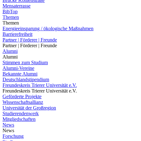
Brücke Kohlenstraße
Mensaterrasse
BibTop
Themen
Themen
Energieeinsparung / ökologische Maßnahmen
Barrierefreiheit
Partner | Förderer | Freunde
Partner | Förderer | Freunde
Alumni
Alumni
Stimmen zum Studium
Alumni-Vereine
Bekannte Alumni
Deutschlandstipendium
Freundeskreis Trierer Universität e.V.
Freundeskreis Trierer Universität e.V.
Geförderte Projekte
Wissenschaftsallianz
Universität der Großregion
Studierendenwerk
Mitgliedschaften
News
News
Forschung