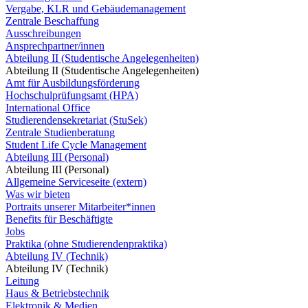
Vergabe, KLR und Gebäudemanagement
Zentrale Beschaffung
Ausschreibungen
Ansprechpartner/innen
Abteilung II (Studentische Angelegenheiten)
Abteilung II (Studentische Angelegenheiten)
Amt für Ausbildungsförderung
Hochschulprüfungsamt (HPA)
International Office
Studierendensekretariat (StuSek)
Zentrale Studienberatung
Student Life Cycle Management
Abteilung III (Personal)
Abteilung III (Personal)
Allgemeine Serviceseite (extern)
Was wir bieten
Portraits unserer Mitarbeiter*innen
Benefits für Beschäftigte
Jobs
Praktika (ohne Studierendenpraktika)
Abteilung IV (Technik)
Abteilung IV (Technik)
Leitung
Haus & Betriebstechnik
Elektronik & Medien