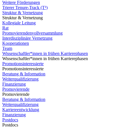
Weitere Förderungen
Trierer Tenure-Track (T³)
Struktur & Vernetzung
Struktur & Vernetzung
Kollegiale Leitung
Rat
Promovierendenvollversammlung
Interdisziplinäre Vernetzung
Kooperationen
Team
Wissenschaftler*innen in frühen Karrierephasen
Wissenschaftler*innen in frühen Karrierephasen
Promotionsinteressierte
Promotionsinteressierte
Beratung & Information
Weiterqualifizierung
Finanzierung
Promovierende
Promovierende
Beratung & Information
Weiterqualifizierung
Karriereentwicklung
Finanzierung
Postdocs
Postdocs