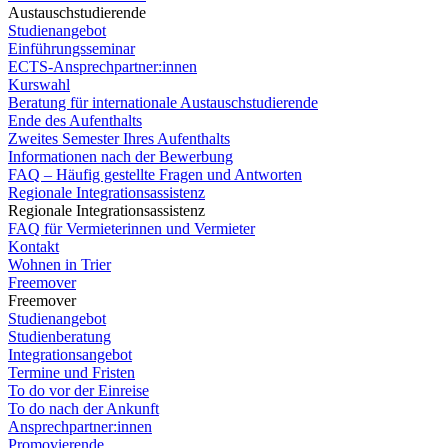
Austauschstudierende
Studienangebot
Einführungsseminar
ECTS-Ansprechpartner:innen
Kurswahl
Beratung für internationale Austauschstudierende
Ende des Aufenthalts
Zweites Semester Ihres Aufenthalts
Informationen nach der Bewerbung
FAQ – Häufig gestellte Fragen und Antworten
Regionale Integrationsassistenz
Regionale Integrationsassistenz
FAQ für Vermieterinnen und Vermieter
Kontakt
Wohnen in Trier
Freemover
Freemover
Studienangebot
Studienberatung
Integrationsangebot
Termine und Fristen
To do vor der Einreise
To do nach der Ankunft
Ansprechpartner:innen
Promovierende