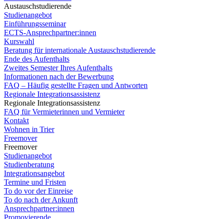
Austauschstudierende
Studienangebot
Einführungsseminar
ECTS-Ansprechpartner:innen
Kurswahl
Beratung für internationale Austauschstudierende
Ende des Aufenthalts
Zweites Semester Ihres Aufenthalts
Informationen nach der Bewerbung
FAQ – Häufig gestellte Fragen und Antworten
Regionale Integrationsassistenz
Regionale Integrationsassistenz
FAQ für Vermieterinnen und Vermieter
Kontakt
Wohnen in Trier
Freemover
Freemover
Studienangebot
Studienberatung
Integrationsangebot
Termine und Fristen
To do vor der Einreise
To do nach der Ankunft
Ansprechpartner:innen
Promovierende