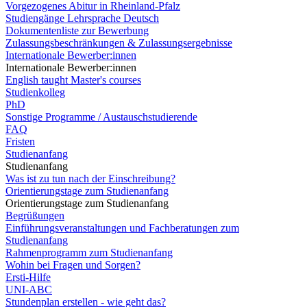
Vorgezogenes Abitur in Rheinland-Pfalz
Studiengänge Lehrsprache Deutsch
Dokumentenliste zur Bewerbung
Zulassungsbeschränkungen & Zulassungsergebnisse
Internationale Bewerber:innen
Internationale Bewerber:innen
English taught Master's courses
Studienkolleg
PhD
Sonstige Programme / Austauschstudierende
FAQ
Fristen
Studienanfang
Studienanfang
Was ist zu tun nach der Einschreibung?
Orientierungstage zum Studienanfang
Orientierungstage zum Studienanfang
Begrüßungen
Einführungsveranstaltungen und Fachberatungen zum
Studienanfang
Rahmenprogramm zum Studienanfang
Wohin bei Fragen und Sorgen?
Ersti-Hilfe
UNI-ABC
Stundenplan erstellen - wie geht das?