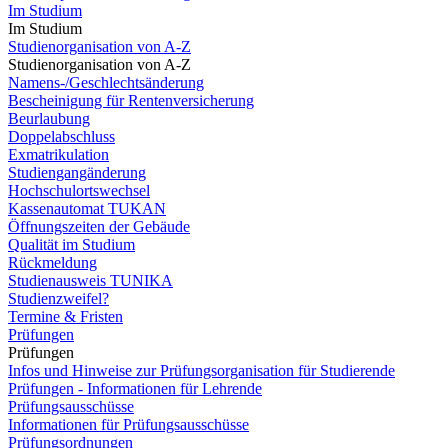
Im Studium
Im Studium
Studienorganisation von A-Z
Studienorganisation von A-Z
Namens-/Geschlechtsänderung
Bescheinigung für Rentenversicherung
Beurlaubung
Doppelabschluss
Exmatrikulation
Studiengangänderung
Hochschulortswechsel
Kassenautomat TUKAN
Öffnungszeiten der Gebäude
Qualität im Studium
Rückmeldung
Studienausweis TUNIKA
Studienzweifel?
Termine & Fristen
Prüfungen
Prüfungen
Infos und Hinweise zur Prüfungsorganisation für Studierende
Prüfungen - Informationen für Lehrende
Prüfungsausschüsse
Informationen für Prüfungsausschüsse
Prüfungsordnungen