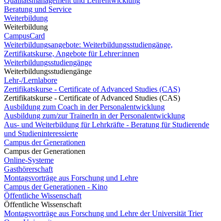
Qualitätsmanagement und Lehrentwicklung
Beratung und Service
Weiterbildung
Weiterbildung
CampusCard
Weiterbildungsangebote: Weiterbildungsstudiengänge,
Zertifikatskurse, Angebote für Lehrer:innen
Weiterbildungsstudiengänge
Weiterbildungsstudiengänge
Lehr-/Lernlabore
Zertifikatskurse - Certificate of Advanced Studies (CAS)
Zertifikatskurse - Certificate of Advanced Studies (CAS)
Ausbildung zum Coach in der Personalentwicklung
Ausbildung zum/zur TrainerIn in der Personalentwicklung
Aus- und Weiterbildung für Lehrkräfte - Beratung für Studierende
und Studieninteressierte
Campus der Generationen
Campus der Generationen
Online-Systeme
Gasthörerschaft
Montagsvorträge aus Forschung und Lehre
Campus der Generationen - Kino
Öffentliche Wissenschaft
Öffentliche Wissenschaft
Montagsvorträge aus Forschung und Lehre der Universität Trier