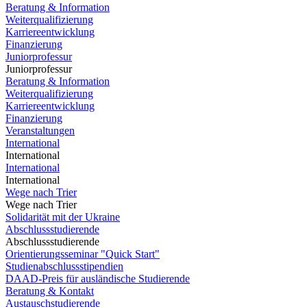
Beratung & Information
Weiterqualifizierung
Karriereentwicklung
Finanzierung
Juniorprofessur
Juniorprofessur
Beratung & Information
Weiterqualifizierung
Karriereentwicklung
Finanzierung
Veranstaltungen
International
International
International
International
Wege nach Trier
Wege nach Trier
Solidarität mit der Ukraine
Abschlussstudierende
Abschlussstudierende
Orientierungsseminar "Quick Start"
Studienabschlussstipendien
DAAD-Preis für ausländische Studierende
Beratung & Kontakt
Austauschstudierende