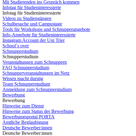
Mit Studierenden ins Gespräch kommen
Infotag für Studieninteressierte
Infotag für Studieninteressierte
Videos zu Studiengängen
Schulbesuche und Campustage
Tools für Workshops und Schnupperangebote
Info-Angebote für Studieninteressierte
Instagram Account der Uni Trier
School´s over
Schnupperstudium
Schnupperstudium
Veranstaltungen zum Schnuppern
FAQ Schnupperstudium
Schnupperveranstaltungen im Netz
Wissen macht durstig
Team Schnupperstudium
Anmeldung zum Schnupperstudium
Bewerbung
Bewerbung
Hinweise zum Dienst
Hinweise zum Status der Bewerbung
Bewerbungsportal PORTA
Amtliche Beglaubigung
Deutsche Bewerber:innen
Deutsche Bewerber:innen