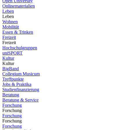
Open University
Onlinematerialien
Leben
Leben
Wohnen
Mobilität
Essen & Trinken
Freizeit
Freizeit
Hochschulgruppen
uniSPORT
Kultur
Kultur
BigBand
Collegium Musicum
Treffpunkte
Jobs & Praktika
Studienfinanzierung
Beratung
Beratung & Service
Forschung
Forschung
Forschung
Forschung
Forschung