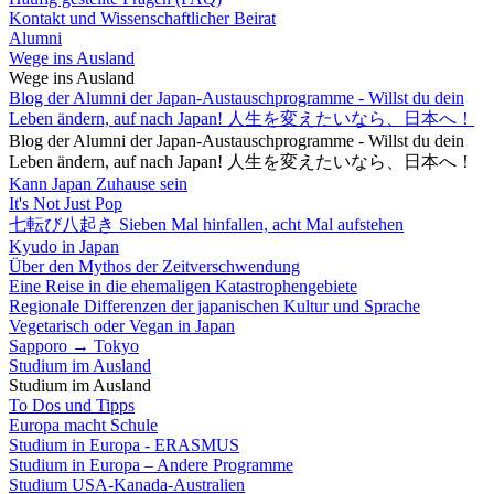
Kontakt und Wissenschaftlicher Beirat
Alumni
Wege ins Ausland
Wege ins Ausland
Blog der Alumni der Japan-Austauschprogramme - Willst du dein
Leben ändern, auf nach Japan! 人生を変えたいなら、日本へ！
Blog der Alumni der Japan-Austauschprogramme - Willst du dein
Leben ändern, auf nach Japan! 人生を変えたいなら、日本へ！
Kann Japan Zuhause sein
It's Not Just Pop
七転び八起き Sieben Mal hinfallen, acht Mal aufstehen
Kyudo in Japan
Über den Mythos der Zeitverschwendung
Eine Reise in die ehemaligen Katastrophengebiete
Regionale Differenzen der japanischen Kultur und Sprache
Vegetarisch oder Vegan in Japan
Sapporo → Tokyo
Studium im Ausland
Studium im Ausland
To Dos und Tipps
Europa macht Schule
Studium in Europa - ERASMUS
Studium in Europa – Andere Programme
Studium USA-Kanada-Australien