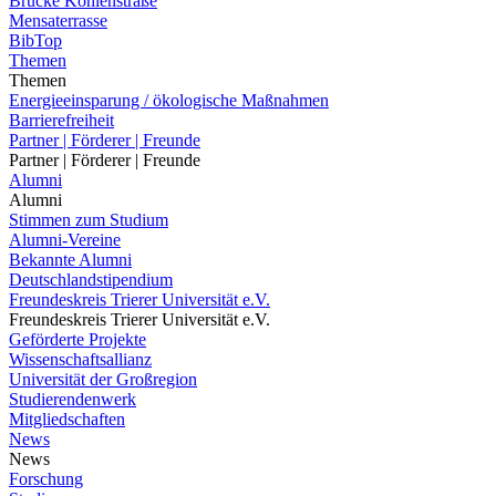
Brücke Kohlenstraße
Mensaterrasse
BibTop
Themen
Themen
Energieeinsparung / ökologische Maßnahmen
Barrierefreiheit
Partner | Förderer | Freunde
Partner | Förderer | Freunde
Alumni
Alumni
Stimmen zum Studium
Alumni-Vereine
Bekannte Alumni
Deutschlandstipendium
Freundeskreis Trierer Universität e.V.
Freundeskreis Trierer Universität e.V.
Geförderte Projekte
Wissenschaftsallianz
Universität der Großregion
Studierendenwerk
Mitgliedschaften
News
News
Forschung