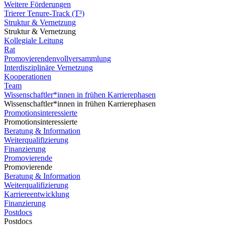
Weitere Förderungen
Trierer Tenure-Track (T³)
Struktur & Vernetzung
Struktur & Vernetzung
Kollegiale Leitung
Rat
Promovierendenvollversammlung
Interdisziplinäre Vernetzung
Kooperationen
Team
Wissenschaftler*innen in frühen Karrierephasen
Wissenschaftler*innen in frühen Karrierephasen
Promotionsinteressierte
Promotionsinteressierte
Beratung & Information
Weiterqualifizierung
Finanzierung
Promovierende
Promovierende
Beratung & Information
Weiterqualifizierung
Karriereentwicklung
Finanzierung
Postdocs
Postdocs