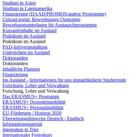
Studium in Asien
Studium in Lateinamerika
Finanzierung (DAAD/PROMOS/andere Programme)
Upload-portal: Bewerbungen Outgoings
Bewerbungsunterlagen für Austauschprogramme
Kurzaufenthalte im Ausland
Praktikum im Ausland
Praktikum im Ausland
PAD-Infoveranstaltung
Unterrichten im Ausland
Doktoranden
Doktoranden
Inhaltliche Planung
Finanzierung
Ins Ausland - Informationen für neu immatrikulierte Studierende
Forschung, Lehre und Verwaltung
Forschung, Lehre und Verwaltung
Das ERASMUS+ Programm
ERASMUS+ Dozentenmobilität
ERASMUS+ Personalmobilität
EU-Förderung / Horizon 2020
Übersetzungshinweise Deutsch - Englisch
Informationsmaterial
Integration in Trier
Internationaler Ferienkurs