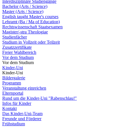
Interdisziplinäre Studiengänge
Bachelor (Arts / Science)
Master (Arts / Science)
English taught Master's courses
Lehramt (Ba / Ma of Education)
Rechtswissenschaft Staatsexamen
Magister/-stra Theologiae
Studienfächer
Studium in Vollzeit oder Teilzeit
Zusatzzertifikate
Freier Wahlbereich
Vor dem Studium
Vor dem Studium
Kinder-Uni
Kinder-Uni
Bildergalerie
Programm
Veranstaltung einreichen
Elternportal
Rund um die Kinder-Uni "Rabenschlau!"
Infos für Kinder
Kontakt
Das Kinder-Uni-Team
Freunde und Förderer
Frühstudium