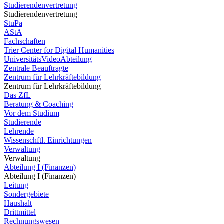
Studierendenvertretung
Studierendenvertretung
StuPa
AStA
Fachschaften
Trier Center for Digital Humanities
UniversitätsVideoAbteilung
Zentrale Beauftragte
Zentrum für Lehrkräftebildung
Zentrum für Lehrkräftebildung
Das ZfL
Beratung & Coaching
Vor dem Studium
Studierende
Lehrende
Wissenschftl. Einrichtungen
Verwaltung
Verwaltung
Abteilung I (Finanzen)
Abteilung I (Finanzen)
Leitung
Sondergebiete
Haushalt
Drittmittel
Rechnungswesen