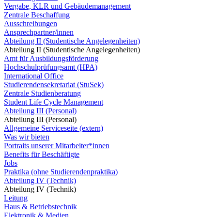
Vergabe, KLR und Gebäudemanagement
Zentrale Beschaffung
Ausschreibungen
Ansprechpartner/innen
Abteilung II (Studentische Angelegenheiten)
Abteilung II (Studentische Angelegenheiten)
Amt für Ausbildungsförderung
Hochschulprüfungsamt (HPA)
International Office
Studierendensekretariat (StuSek)
Zentrale Studienberatung
Student Life Cycle Management
Abteilung III (Personal)
Abteilung III (Personal)
Allgemeine Serviceseite (extern)
Was wir bieten
Portraits unserer Mitarbeiter*innen
Benefits für Beschäftigte
Jobs
Praktika (ohne Studierendenpraktika)
Abteilung IV (Technik)
Abteilung IV (Technik)
Leitung
Haus & Betriebstechnik
Elektronik & Medien