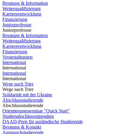
Beratung & Information
Weiterqualifizierung
Karriereentwicklung
Finanzierung
Juniorprofessur
Juniorprofessur
Beratung & Information
Weiterqualifizierung
Karriereentwicklung
Finanzierung
Veranstaltungen
International
International
International
International
Wege nach Trier
Wege nach Trier
Solidarität mit der Ukraine
Abschlussstudierende
Abschlussstudierende
Orientierungsseminar "Quick Start"
Studienabschlussstipendien
DAAD-Preis für ausländische Studierende
Beratung & Kontakt
Austauschstudierende