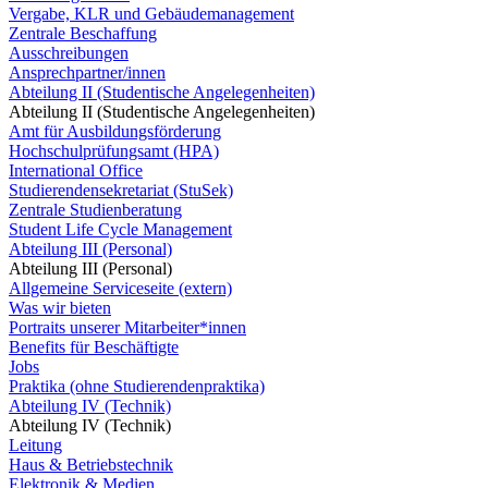
Vergabe, KLR und Gebäudemanagement
Zentrale Beschaffung
Ausschreibungen
Ansprechpartner/innen
Abteilung II (Studentische Angelegenheiten)
Abteilung II (Studentische Angelegenheiten)
Amt für Ausbildungsförderung
Hochschulprüfungsamt (HPA)
International Office
Studierendensekretariat (StuSek)
Zentrale Studienberatung
Student Life Cycle Management
Abteilung III (Personal)
Abteilung III (Personal)
Allgemeine Serviceseite (extern)
Was wir bieten
Portraits unserer Mitarbeiter*innen
Benefits für Beschäftigte
Jobs
Praktika (ohne Studierendenpraktika)
Abteilung IV (Technik)
Abteilung IV (Technik)
Leitung
Haus & Betriebstechnik
Elektronik & Medien