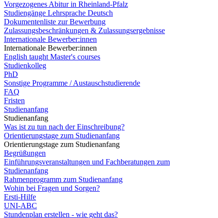
Vorgezogenes Abitur in Rheinland-Pfalz
Studiengänge Lehrsprache Deutsch
Dokumentenliste zur Bewerbung
Zulassungsbeschränkungen & Zulassungsergebnisse
Internationale Bewerber:innen
Internationale Bewerber:innen
English taught Master's courses
Studienkolleg
PhD
Sonstige Programme / Austauschstudierende
FAQ
Fristen
Studienanfang
Studienanfang
Was ist zu tun nach der Einschreibung?
Orientierungstage zum Studienanfang
Orientierungstage zum Studienanfang
Begrüßungen
Einführungsveranstaltungen und Fachberatungen zum
Studienanfang
Rahmenprogramm zum Studienanfang
Wohin bei Fragen und Sorgen?
Ersti-Hilfe
UNI-ABC
Stundenplan erstellen - wie geht das?