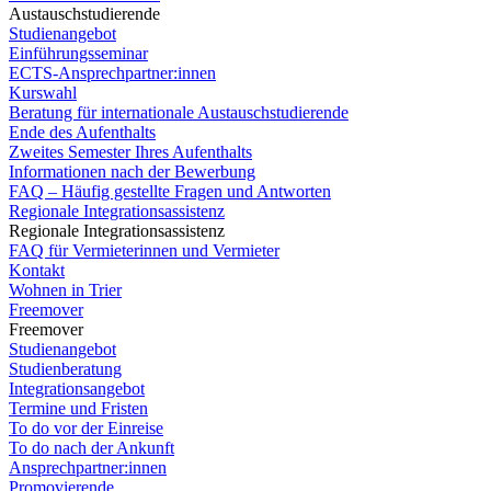
Austauschstudierende
Studienangebot
Einführungsseminar
ECTS-Ansprechpartner:innen
Kurswahl
Beratung für internationale Austauschstudierende
Ende des Aufenthalts
Zweites Semester Ihres Aufenthalts
Informationen nach der Bewerbung
FAQ – Häufig gestellte Fragen und Antworten
Regionale Integrationsassistenz
Regionale Integrationsassistenz
FAQ für Vermieterinnen und Vermieter
Kontakt
Wohnen in Trier
Freemover
Freemover
Studienangebot
Studienberatung
Integrationsangebot
Termine und Fristen
To do vor der Einreise
To do nach der Ankunft
Ansprechpartner:innen
Promovierende