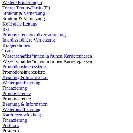
Weitere Förderungen
Trierer Tenure-Track (T³)
Struktur & Vernetzung
Struktur & Vernetzung
Kollegiale Leitung
Rat
Promovierendenvollversammlung
Interdisziplinäre Vernetzung
Kooperationen
Team
Wissenschaftler*innen in frühen Karrierephasen
Wissenschaftler*innen in frühen Karrierephasen
Promotionsinteressierte
Promotionsinteressierte
Beratung & Information
Weiterqualifizierung
Finanzierung
Promovierende
Promovierende
Beratung & Information
Weiterqualifizierung
Karriereentwicklung
Finanzierung
Postdocs
Postdocs