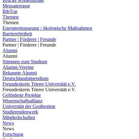
Brücke Kohlenstraße
Mensaterrasse
BibTop
Themen
Themen
Energieeinsparung / ökologische Maßnahmen
Barrierefreiheit
Partner | Förderer | Freunde
Partner | Förderer | Freunde
Alumni
Alumni
Stimmen zum Studium
Alumni-Vereine
Bekannte Alumni
Deutschlandstipendium
Freundeskreis Trierer Universität e.V.
Freundeskreis Trierer Universität e.V.
Geförderte Projekte
Wissenschaftsallianz
Universität der Großregion
Studierendenwerk
Mitgliedschaften
News
News
Forschung