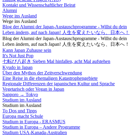
Kontakt und Wissenschaftlicher Beirat
Alumni
Wege ins Ausland
Wege ins Ausland
Blog der Alumni der Japan-Austauschprogramme - Willst du dein
Leben ändern, auf nach Japan! 人生を変えたいなら、日本へ！
Blog der Alumni der Japan-Austauschprogramme - Willst du dein
Leben ändern, auf nach Japan! 人生を変えたいなら、日本へ！
Kann Japan Zuhause sein
It's Not Just Pop
七転び八起き Sieben Mal hinfallen, acht Mal aufstehen
Kyudo in Japan
Über den Mythos der Zeitverschwendung
Eine Reise in die ehemaligen Katastrophengebiete
Regionale Differenzen der japanischen Kultur und Sprache
Vegetarisch oder Vegan in Japan
Sapporo → Tokyo
Studium im Ausland
Studium im Ausland
To Dos und Tipps
Europa macht Schule
Studium in Europa - ERASMUS
Studium in Europa – Andere Programme
Studium USA-Kanada-Australien