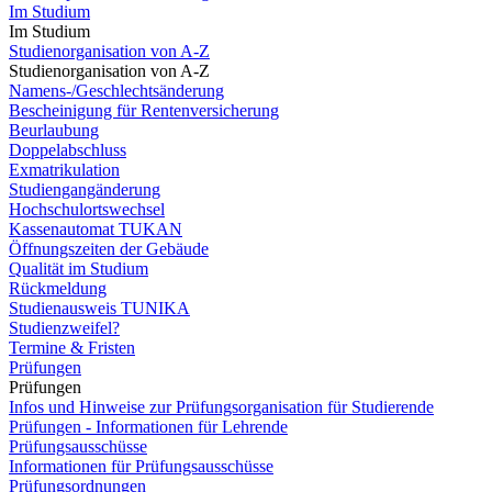
Im Studium
Im Studium
Studienorganisation von A-Z
Studienorganisation von A-Z
Namens-/Geschlechtsänderung
Bescheinigung für Rentenversicherung
Beurlaubung
Doppelabschluss
Exmatrikulation
Studiengangänderung
Hochschulortswechsel
Kassenautomat TUKAN
Öffnungszeiten der Gebäude
Qualität im Studium
Rückmeldung
Studienausweis TUNIKA
Studienzweifel?
Termine & Fristen
Prüfungen
Prüfungen
Infos und Hinweise zur Prüfungsorganisation für Studierende
Prüfungen - Informationen für Lehrende
Prüfungsausschüsse
Informationen für Prüfungsausschüsse
Prüfungsordnungen