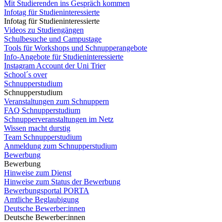
Mit Studierenden ins Gespräch kommen
Infotag für Studieninteressierte
Infotag für Studieninteressierte
Videos zu Studiengängen
Schulbesuche und Campustage
Tools für Workshops und Schnupperangebote
Info-Angebote für Studieninteressierte
Instagram Account der Uni Trier
School´s over
Schnupperstudium
Schnupperstudium
Veranstaltungen zum Schnuppern
FAQ Schnupperstudium
Schnupperveranstaltungen im Netz
Wissen macht durstig
Team Schnupperstudium
Anmeldung zum Schnupperstudium
Bewerbung
Bewerbung
Hinweise zum Dienst
Hinweise zum Status der Bewerbung
Bewerbungsportal PORTA
Amtliche Beglaubigung
Deutsche Bewerber:innen
Deutsche Bewerber:innen