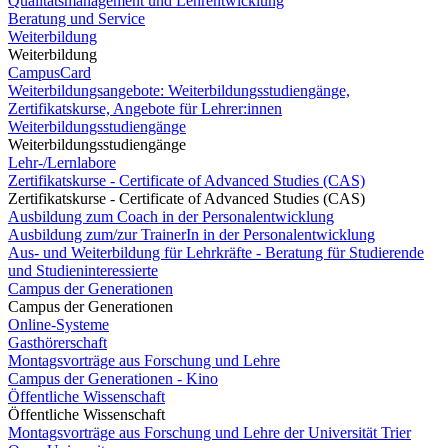
Qualitätsmanagement und Lehrentwicklung
Beratung und Service
Weiterbildung
Weiterbildung
CampusCard
Weiterbildungsangebote: Weiterbildungsstudiengänge,
Zertifikatskurse, Angebote für Lehrer:innen
Weiterbildungsstudiengänge
Weiterbildungsstudiengänge
Lehr-/Lernlabore
Zertifikatskurse - Certificate of Advanced Studies (CAS)
Zertifikatskurse - Certificate of Advanced Studies (CAS)
Ausbildung zum Coach in der Personalentwicklung
Ausbildung zum/zur TrainerIn in der Personalentwicklung
Aus- und Weiterbildung für Lehrkräfte - Beratung für Studierende
und Studieninteressierte
Campus der Generationen
Campus der Generationen
Online-Systeme
Gasthörerschaft
Montagsvorträge aus Forschung und Lehre
Campus der Generationen - Kino
Öffentliche Wissenschaft
Öffentliche Wissenschaft
Montagsvorträge aus Forschung und Lehre der Universität Trier