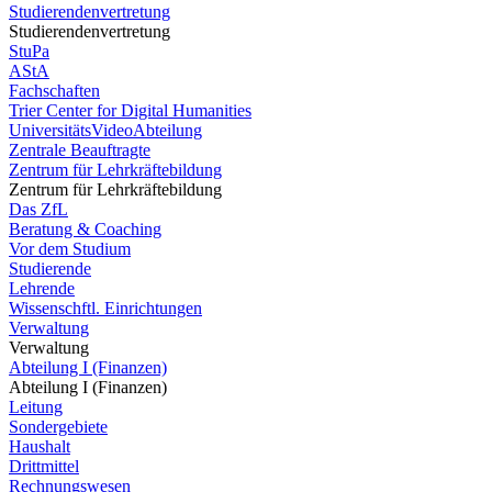
Studierendenvertretung
Studierendenvertretung
StuPa
AStA
Fachschaften
Trier Center for Digital Humanities
UniversitätsVideoAbteilung
Zentrale Beauftragte
Zentrum für Lehrkräftebildung
Zentrum für Lehrkräftebildung
Das ZfL
Beratung & Coaching
Vor dem Studium
Studierende
Lehrende
Wissenschftl. Einrichtungen
Verwaltung
Verwaltung
Abteilung I (Finanzen)
Abteilung I (Finanzen)
Leitung
Sondergebiete
Haushalt
Drittmittel
Rechnungswesen