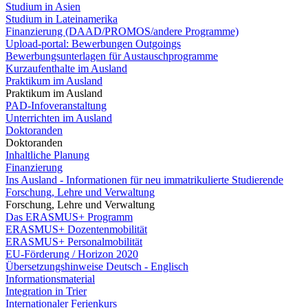
Studium in Asien
Studium in Lateinamerika
Finanzierung (DAAD/PROMOS/andere Programme)
Upload-portal: Bewerbungen Outgoings
Bewerbungsunterlagen für Austauschprogramme
Kurzaufenthalte im Ausland
Praktikum im Ausland
Praktikum im Ausland
PAD-Infoveranstaltung
Unterrichten im Ausland
Doktoranden
Doktoranden
Inhaltliche Planung
Finanzierung
Ins Ausland - Informationen für neu immatrikulierte Studierende
Forschung, Lehre und Verwaltung
Forschung, Lehre und Verwaltung
Das ERASMUS+ Programm
ERASMUS+ Dozentenmobilität
ERASMUS+ Personalmobilität
EU-Förderung / Horizon 2020
Übersetzungshinweise Deutsch - Englisch
Informationsmaterial
Integration in Trier
Internationaler Ferienkurs