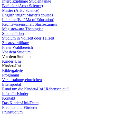
Interdisziplinäre Studiengänge
Bachelor (Arts / Science)
Master (Arts / Science)
English taught Master's courses
Lehramt (Ba / Ma of Education)
Rechtswissenschaft Staatsexamen
Magister/-stra Theologiae
Studienfächer
Studium in Vollzeit oder Teilzeit
Zusatzzertifikate
Freier Wahlbereich
Vor dem Studium
Vor dem Studium
Kinder-Uni
Kinder-Uni
Bildergalerie
Programm
Veranstaltung einreichen
Elternportal
Rund um die Kinder-Uni "Rabenschlau!"
Infos für Kinder
Kontakt
Das Kinder-Uni-Team
Freunde und Förderer
Frühstudium