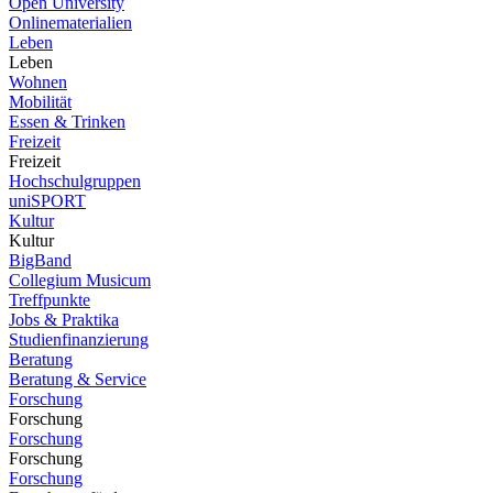
Open University
Onlinematerialien
Leben
Leben
Wohnen
Mobilität
Essen & Trinken
Freizeit
Freizeit
Hochschulgruppen
uniSPORT
Kultur
Kultur
BigBand
Collegium Musicum
Treffpunkte
Jobs & Praktika
Studienfinanzierung
Beratung
Beratung & Service
Forschung
Forschung
Forschung
Forschung
Forschung