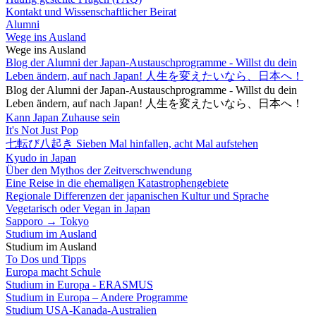
Kontakt und Wissenschaftlicher Beirat
Alumni
Wege ins Ausland
Wege ins Ausland
Blog der Alumni der Japan-Austauschprogramme - Willst du dein
Leben ändern, auf nach Japan! 人生を変えたいなら、日本へ！
Blog der Alumni der Japan-Austauschprogramme - Willst du dein
Leben ändern, auf nach Japan! 人生を変えたいなら、日本へ！
Kann Japan Zuhause sein
It's Not Just Pop
七転び八起き Sieben Mal hinfallen, acht Mal aufstehen
Kyudo in Japan
Über den Mythos der Zeitverschwendung
Eine Reise in die ehemaligen Katastrophengebiete
Regionale Differenzen der japanischen Kultur und Sprache
Vegetarisch oder Vegan in Japan
Sapporo → Tokyo
Studium im Ausland
Studium im Ausland
To Dos und Tipps
Europa macht Schule
Studium in Europa - ERASMUS
Studium in Europa – Andere Programme
Studium USA-Kanada-Australien