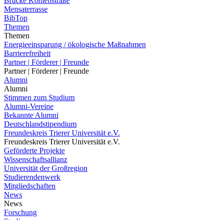
Brücke Kohlenstraße
Mensaterrasse
BibTop
Themen
Themen
Energieeinsparung / ökologische Maßnahmen
Barrierefreiheit
Partner | Förderer | Freunde
Partner | Förderer | Freunde
Alumni
Alumni
Stimmen zum Studium
Alumni-Vereine
Bekannte Alumni
Deutschlandstipendium
Freundeskreis Trierer Universität e.V.
Freundeskreis Trierer Universität e.V.
Geförderte Projekte
Wissenschaftsallianz
Universität der Großregion
Studierendenwerk
Mitgliedschaften
News
News
Forschung