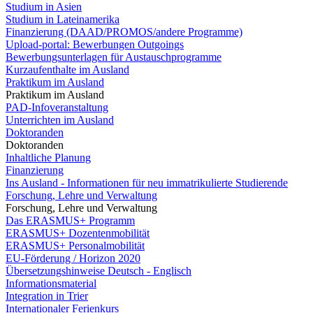
Studium in Asien
Studium in Lateinamerika
Finanzierung (DAAD/PROMOS/andere Programme)
Upload-portal: Bewerbungen Outgoings
Bewerbungsunterlagen für Austauschprogramme
Kurzaufenthalte im Ausland
Praktikum im Ausland
Praktikum im Ausland
PAD-Infoveranstaltung
Unterrichten im Ausland
Doktoranden
Doktoranden
Inhaltliche Planung
Finanzierung
Ins Ausland - Informationen für neu immatrikulierte Studierende
Forschung, Lehre und Verwaltung
Forschung, Lehre und Verwaltung
Das ERASMUS+ Programm
ERASMUS+ Dozentenmobilität
ERASMUS+ Personalmobilität
EU-Förderung / Horizon 2020
Übersetzungshinweise Deutsch - Englisch
Informationsmaterial
Integration in Trier
Internationaler Ferienkurs