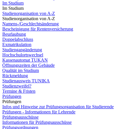
Im Studium
Im Studium
Studienorganisation von A-Z
Studienorganisation von A-Z
Namens-/Geschlechtsänderung
Bescheinigung für Rentenversicherung
Beurlaubung
Doppelabschluss
Exmatrikulation
Studiengangänderung
Hochschulortswechsel
Kassenautomat TUKAN
Öffnungszeiten der Gebäude
Qualität im Studium
Rückmeldung
Studienausweis TUNIKA
Studienzweifel?
Termine & Fristen
Prüfungen
Prüfungen
Infos und Hinweise zur Prüfungsorganisation für Studierende
Prüfungen - Informationen für Lehrende
Prüfungsausschüsse
Informationen für Prüfungsausschüsse
Prüfungsordnungen