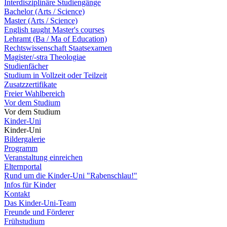
Interdisziplinäre Studiengänge
Bachelor (Arts / Science)
Master (Arts / Science)
English taught Master's courses
Lehramt (Ba / Ma of Education)
Rechtswissenschaft Staatsexamen
Magister/-stra Theologiae
Studienfächer
Studium in Vollzeit oder Teilzeit
Zusatzzertifikate
Freier Wahlbereich
Vor dem Studium
Vor dem Studium
Kinder-Uni
Kinder-Uni
Bildergalerie
Programm
Veranstaltung einreichen
Elternportal
Rund um die Kinder-Uni "Rabenschlau!"
Infos für Kinder
Kontakt
Das Kinder-Uni-Team
Freunde und Förderer
Frühstudium