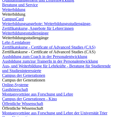
Qualitätsmanagement und Lehrentwicklung
Beratung und Service
Weiterbildung
Weiterbildung
CampusCard
Weiterbildungsangebote: Weiterbildungsstudiengänge,
Zertifikatskurse, Angebote für Lehrer:innen
Weiterbildungsstudiengänge
Weiterbildungsstudiengänge
Lehr-/Lernlabore
Zertifikatskurse - Certificate of Advanced Studies (CAS)
Zertifikatskurse - Certificate of Advanced Studies (CAS)
Ausbildung zum Coach in der Personalentwicklung
Ausbildung zum/zur TrainerIn in der Personalentwicklung
Aus- und Weiterbildung für Lehrkräfte - Beratung für Studierende
und Studieninteressierte
Campus der Generationen
Campus der Generationen
Online-Systeme
Gasthörerschaft
Montagsvorträge aus Forschung und Lehre
Campus der Generationen - Kino
Öffentliche Wissenschaft
Öffentliche Wissenschaft
Montagsvorträge aus Forschung und Lehre der Universität Trier