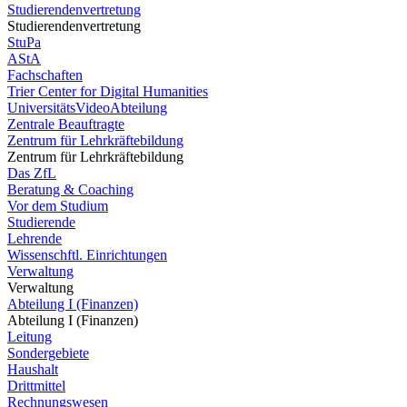
Studierendenvertretung
Studierendenvertretung
StuPa
AStA
Fachschaften
Trier Center for Digital Humanities
UniversitätsVideoAbteilung
Zentrale Beauftragte
Zentrum für Lehrkräftebildung
Zentrum für Lehrkräftebildung
Das ZfL
Beratung & Coaching
Vor dem Studium
Studierende
Lehrende
Wissenschftl. Einrichtungen
Verwaltung
Verwaltung
Abteilung I (Finanzen)
Abteilung I (Finanzen)
Leitung
Sondergebiete
Haushalt
Drittmittel
Rechnungswesen