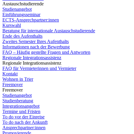
Austauschstudierende
Studienangebot
Einführungsseminar
ECTS-Ansprechpartner:innen
Kurswahl
Beratung für internationale Austauschstudierende
Ende des Aufenthalts
Zweites Semester Ihres Aufenthalts
Informationen nach der Bewerbung
FAQ – Häufig gestellte Fragen und Antworten
Regionale Integrationsassistenz
Regionale Integrationsassistenz
FAQ für Vermieterinnen und Vermieter
Kontakt
Wohnen in Trier
Freemover
Freemover
Studienangebot
Studienberatung
Integrationsangebot
Termine und Fristen
To do vor der Einreise
To do nach der Ankunft
Ansprechpartner:innen
Promovierende