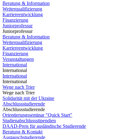
Beratung & Information
Weiterqualifizierung
Karriereentwicklung
Finanzierung
Juniorprofessur
Juniorprofessur
Beratung & Information
Weiterqualifizierung
Karriereentwicklung
Finanzierung
Veranstaltungen
International
International
International
International
Wege nach Trier
Wege nach Trier
Solidarität mit der Ukraine
Abschlussstudierende
Abschlussstudierende
Orientierungsseminar "Quick Start"
Studienabschlussstipendien
DAAD-Preis für ausländische Studierende
Beratung & Kontakt
Austauschstudierende