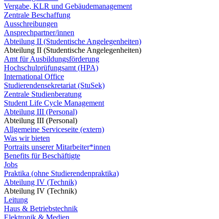
Vergabe, KLR und Gebäudemanagement
Zentrale Beschaffung
Ausschreibungen
Ansprechpartner/innen
Abteilung II (Studentische Angelegenheiten)
Abteilung II (Studentische Angelegenheiten)
Amt für Ausbildungsförderung
Hochschulprüfungsamt (HPA)
International Office
Studierendensekretariat (StuSek)
Zentrale Studienberatung
Student Life Cycle Management
Abteilung III (Personal)
Abteilung III (Personal)
Allgemeine Serviceseite (extern)
Was wir bieten
Portraits unserer Mitarbeiter*innen
Benefits für Beschäftigte
Jobs
Praktika (ohne Studierendenpraktika)
Abteilung IV (Technik)
Abteilung IV (Technik)
Leitung
Haus & Betriebstechnik
Elektronik & Medien