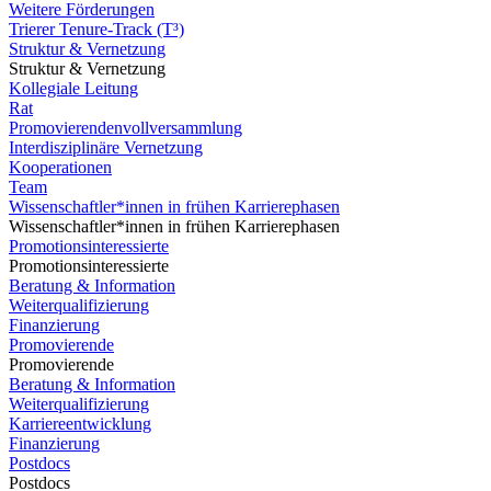
Weitere Förderungen
Trierer Tenure-Track (T³)
Struktur & Vernetzung
Struktur & Vernetzung
Kollegiale Leitung
Rat
Promovierendenvollversammlung
Interdisziplinäre Vernetzung
Kooperationen
Team
Wissenschaftler*innen in frühen Karrierephasen
Wissenschaftler*innen in frühen Karrierephasen
Promotionsinteressierte
Promotionsinteressierte
Beratung & Information
Weiterqualifizierung
Finanzierung
Promovierende
Promovierende
Beratung & Information
Weiterqualifizierung
Karriereentwicklung
Finanzierung
Postdocs
Postdocs