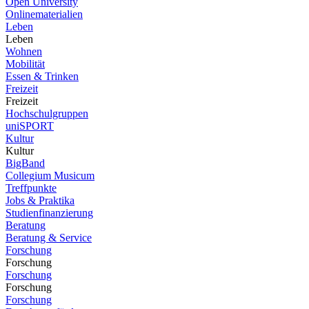
Open University
Onlinematerialien
Leben
Leben
Wohnen
Mobilität
Essen & Trinken
Freizeit
Freizeit
Hochschulgruppen
uniSPORT
Kultur
Kultur
BigBand
Collegium Musicum
Treffpunkte
Jobs & Praktika
Studienfinanzierung
Beratung
Beratung & Service
Forschung
Forschung
Forschung
Forschung
Forschung