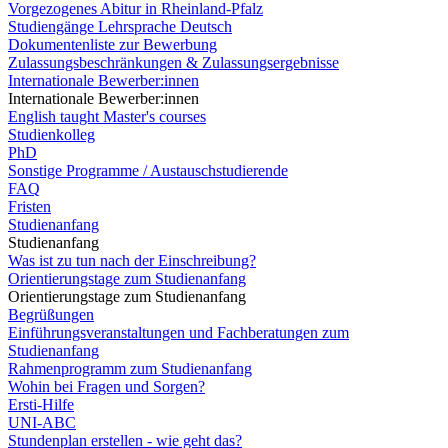
Vorgezogenes Abitur in Rheinland-Pfalz
Studiengänge Lehrsprache Deutsch
Dokumentenliste zur Bewerbung
Zulassungsbeschränkungen & Zulassungsergebnisse
Internationale Bewerber:innen
Internationale Bewerber:innen
English taught Master's courses
Studienkolleg
PhD
Sonstige Programme / Austauschstudierende
FAQ
Fristen
Studienanfang
Studienanfang
Was ist zu tun nach der Einschreibung?
Orientierungstage zum Studienanfang
Orientierungstage zum Studienanfang
Begrüßungen
Einführungsveranstaltungen und Fachberatungen zum
Studienanfang
Rahmenprogramm zum Studienanfang
Wohin bei Fragen und Sorgen?
Ersti-Hilfe
UNI-ABC
Stundenplan erstellen - wie geht das?