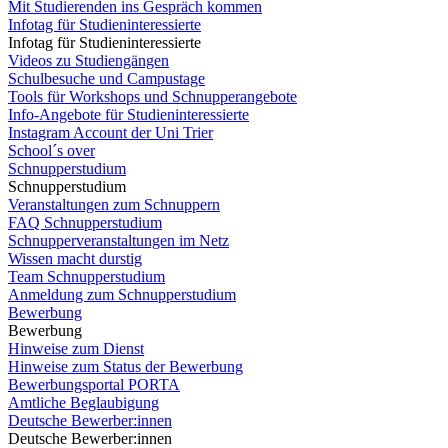
Mit Studierenden ins Gespräch kommen
Infotag für Studieninteressierte
Infotag für Studieninteressierte
Videos zu Studiengängen
Schulbesuche und Campustage
Tools für Workshops und Schnupperangebote
Info-Angebote für Studieninteressierte
Instagram Account der Uni Trier
School´s over
Schnupperstudium
Schnupperstudium
Veranstaltungen zum Schnuppern
FAQ Schnupperstudium
Schnupperveranstaltungen im Netz
Wissen macht durstig
Team Schnupperstudium
Anmeldung zum Schnupperstudium
Bewerbung
Bewerbung
Hinweise zum Dienst
Hinweise zum Status der Bewerbung
Bewerbungsportal PORTA
Amtliche Beglaubigung
Deutsche Bewerber:innen
Deutsche Bewerber:innen