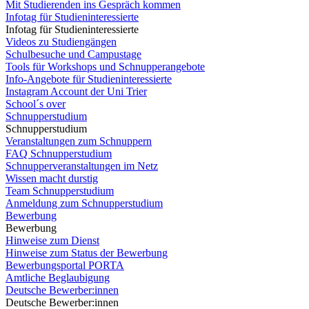
Mit Studierenden ins Gespräch kommen
Infotag für Studieninteressierte
Infotag für Studieninteressierte
Videos zu Studiengängen
Schulbesuche und Campustage
Tools für Workshops und Schnupperangebote
Info-Angebote für Studieninteressierte
Instagram Account der Uni Trier
School´s over
Schnupperstudium
Schnupperstudium
Veranstaltungen zum Schnuppern
FAQ Schnupperstudium
Schnupperveranstaltungen im Netz
Wissen macht durstig
Team Schnupperstudium
Anmeldung zum Schnupperstudium
Bewerbung
Bewerbung
Hinweise zum Dienst
Hinweise zum Status der Bewerbung
Bewerbungsportal PORTA
Amtliche Beglaubigung
Deutsche Bewerber:innen
Deutsche Bewerber:innen