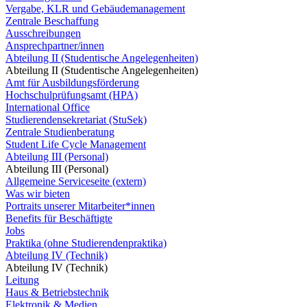
Vergabe, KLR und Gebäudemanagement
Zentrale Beschaffung
Ausschreibungen
Ansprechpartner/innen
Abteilung II (Studentische Angelegenheiten)
Abteilung II (Studentische Angelegenheiten)
Amt für Ausbildungsförderung
Hochschulprüfungsamt (HPA)
International Office
Studierendensekretariat (StuSek)
Zentrale Studienberatung
Student Life Cycle Management
Abteilung III (Personal)
Abteilung III (Personal)
Allgemeine Serviceseite (extern)
Was wir bieten
Portraits unserer Mitarbeiter*innen
Benefits für Beschäftigte
Jobs
Praktika (ohne Studierendenpraktika)
Abteilung IV (Technik)
Abteilung IV (Technik)
Leitung
Haus & Betriebstechnik
Elektronik & Medien