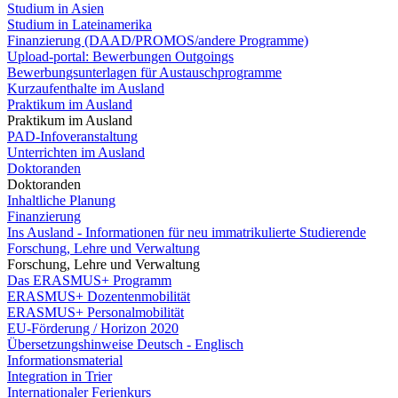
Studium in Asien
Studium in Lateinamerika
Finanzierung (DAAD/PROMOS/andere Programme)
Upload-portal: Bewerbungen Outgoings
Bewerbungsunterlagen für Austauschprogramme
Kurzaufenthalte im Ausland
Praktikum im Ausland
Praktikum im Ausland
PAD-Infoveranstaltung
Unterrichten im Ausland
Doktoranden
Doktoranden
Inhaltliche Planung
Finanzierung
Ins Ausland - Informationen für neu immatrikulierte Studierende
Forschung, Lehre und Verwaltung
Forschung, Lehre und Verwaltung
Das ERASMUS+ Programm
ERASMUS+ Dozentenmobilität
ERASMUS+ Personalmobilität
EU-Förderung / Horizon 2020
Übersetzungshinweise Deutsch - Englisch
Informationsmaterial
Integration in Trier
Internationaler Ferienkurs