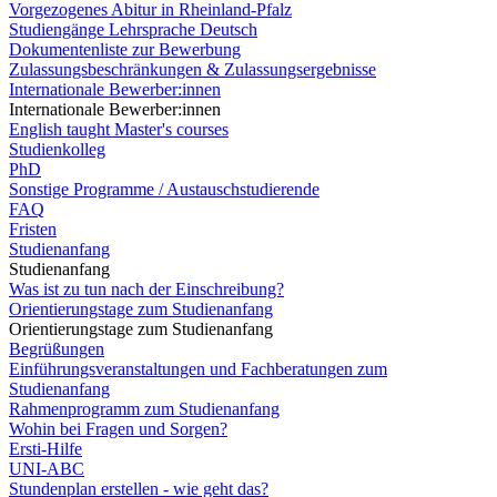
Vorgezogenes Abitur in Rheinland-Pfalz
Studiengänge Lehrsprache Deutsch
Dokumentenliste zur Bewerbung
Zulassungsbeschränkungen & Zulassungsergebnisse
Internationale Bewerber:innen
Internationale Bewerber:innen
English taught Master's courses
Studienkolleg
PhD
Sonstige Programme / Austauschstudierende
FAQ
Fristen
Studienanfang
Studienanfang
Was ist zu tun nach der Einschreibung?
Orientierungstage zum Studienanfang
Orientierungstage zum Studienanfang
Begrüßungen
Einführungsveranstaltungen und Fachberatungen zum
Studienanfang
Rahmenprogramm zum Studienanfang
Wohin bei Fragen und Sorgen?
Ersti-Hilfe
UNI-ABC
Stundenplan erstellen - wie geht das?