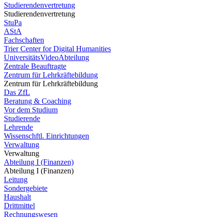
Studierendenvertretung
Studierendenvertretung
StuPa
AStA
Fachschaften
Trier Center for Digital Humanities
UniversitätsVideoAbteilung
Zentrale Beauftragte
Zentrum für Lehrkräftebildung
Zentrum für Lehrkräftebildung
Das ZfL
Beratung & Coaching
Vor dem Studium
Studierende
Lehrende
Wissenschftl. Einrichtungen
Verwaltung
Verwaltung
Abteilung I (Finanzen)
Abteilung I (Finanzen)
Leitung
Sondergebiete
Haushalt
Drittmittel
Rechnungswesen