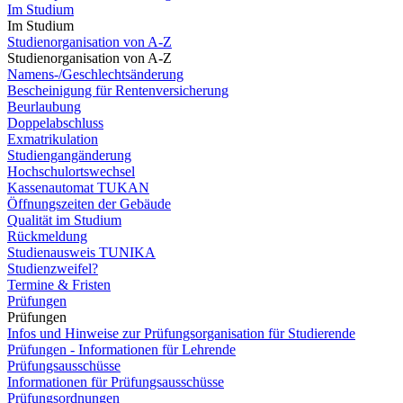
Im Studium
Im Studium
Studienorganisation von A-Z
Studienorganisation von A-Z
Namens-/Geschlechtsänderung
Bescheinigung für Rentenversicherung
Beurlaubung
Doppelabschluss
Exmatrikulation
Studiengangänderung
Hochschulortswechsel
Kassenautomat TUKAN
Öffnungszeiten der Gebäude
Qualität im Studium
Rückmeldung
Studienausweis TUNIKA
Studienzweifel?
Termine & Fristen
Prüfungen
Prüfungen
Infos und Hinweise zur Prüfungsorganisation für Studierende
Prüfungen - Informationen für Lehrende
Prüfungsausschüsse
Informationen für Prüfungsausschüsse
Prüfungsordnungen