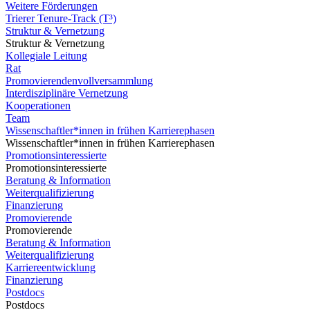
Weitere Förderungen
Trierer Tenure-Track (T³)
Struktur & Vernetzung
Struktur & Vernetzung
Kollegiale Leitung
Rat
Promovierendenvollversammlung
Interdisziplinäre Vernetzung
Kooperationen
Team
Wissenschaftler*innen in frühen Karrierephasen
Wissenschaftler*innen in frühen Karrierephasen
Promotionsinteressierte
Promotionsinteressierte
Beratung & Information
Weiterqualifizierung
Finanzierung
Promovierende
Promovierende
Beratung & Information
Weiterqualifizierung
Karriereentwicklung
Finanzierung
Postdocs
Postdocs