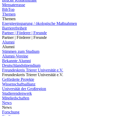
Brücke Kohlenstraße
Mensaterrasse
BibTop
Themen
Themen
Energieeinsparung / ökologische Maßnahmen
Barrierefreiheit
Partner | Förderer | Freunde
Partner | Förderer | Freunde
Alumni
Alumni
Stimmen zum Studium
Alumni-Vereine
Bekannte Alumni
Deutschlandstipendium
Freundeskreis Trierer Universität e.V.
Freundeskreis Trierer Universität e.V.
Geförderte Projekte
Wissenschaftsallianz
Universität der Großregion
Studierendenwerk
Mitgliedschaften
News
News
Forschung