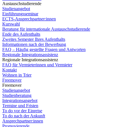
Austauschstudierende
Studienangebot
Einführungsseminar
ECTS-Ansprechpartner:innen
Kurswahl
Beratung für internationale Austauschstudierende
Ende des Aufenthalts
Zweites Semester Ihres Aufenthalts
Informationen nach der Bewerbung
FAQ – Häufig gestellte Fragen und Antworten
Regionale Integrationsassistenz
Regionale Integrationsassistenz
FAQ für Vermieterinnen und Vermieter
Kontakt
Wohnen in Trier
Freemover
Freemover
Studienangebot
Studienberatung
Integrationsangebot
Termine und Fristen
To do vor der Einreise
To do nach der Ankunft
Ansprechpartner:innen
Promovierende