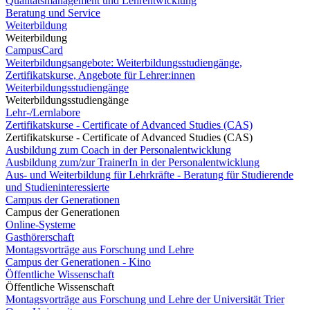
Qualitätsmanagement und Lehrentwicklung
Beratung und Service
Weiterbildung
Weiterbildung
CampusCard
Weiterbildungsangebote: Weiterbildungsstudiengänge,
Zertifikatskurse, Angebote für Lehrer:innen
Weiterbildungsstudiengänge
Weiterbildungsstudiengänge
Lehr-/Lernlabore
Zertifikatskurse - Certificate of Advanced Studies (CAS)
Zertifikatskurse - Certificate of Advanced Studies (CAS)
Ausbildung zum Coach in der Personalentwicklung
Ausbildung zum/zur TrainerIn in der Personalentwicklung
Aus- und Weiterbildung für Lehrkräfte - Beratung für Studierende
und Studieninteressierte
Campus der Generationen
Campus der Generationen
Online-Systeme
Gasthörerschaft
Montagsvorträge aus Forschung und Lehre
Campus der Generationen - Kino
Öffentliche Wissenschaft
Öffentliche Wissenschaft
Montagsvorträge aus Forschung und Lehre der Universität Trier