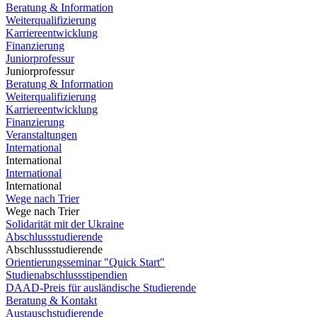
Beratung & Information
Weiterqualifizierung
Karriereentwicklung
Finanzierung
Juniorprofessur
Juniorprofessur
Beratung & Information
Weiterqualifizierung
Karriereentwicklung
Finanzierung
Veranstaltungen
International
International
International
International
Wege nach Trier
Wege nach Trier
Solidarität mit der Ukraine
Abschlussstudierende
Abschlussstudierende
Orientierungsseminar "Quick Start"
Studienabschlussstipendien
DAAD-Preis für ausländische Studierende
Beratung & Kontakt
Austauschstudierende