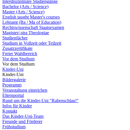
Interdisziplinäre Studiengänge
Bachelor (Arts / Science)
Master (Arts / Science)
English taught Master's courses
Lehramt (Ba / Ma of Education)
Rechtswissenschaft Staatsexamen
Magister/-stra Theologiae
Studienfächer
Studium in Vollzeit oder Teilzeit
Zusatzzertifikate
Freier Wahlbereich
Vor dem Studium
Vor dem Studium
Kinder-Uni
Kinder-Uni
Bildergalerie
Programm
Veranstaltung einreichen
Elternportal
Rund um die Kinder-Uni "Rabenschlau!"
Infos für Kinder
Kontakt
Das Kinder-Uni-Team
Freunde und Förderer
Frühstudium