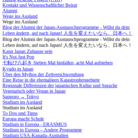
Kontakt und Wissenschaftlicher Beirat
Alumni
Wege ins Ausland
Wege ins Ausland
Blog der Alumni der Japan-Austauschprogramme - Willst du dein
Leben ändern, auf nach Japan! 人生を変えたいなら、日本へ！
Blog der Alumni der Japan-Austauschprogramme - Willst du dein
Leben ändern, auf nach Japan! 人生を変えたいなら、日本へ！
Kann Japan Zuhause sein
It's Not Just Pop
七転び八起き Sieben Mal hinfallen, acht Mal aufstehen
Kyudo in Japan
Über den Mythos der Zeitverschwendung
Eine Reise in die ehemaligen Katastrophengebiete
Regionale Differenzen der japanischen Kultur und Sprache
Vegetarisch oder Vegan in Japan
Sapporo → Tokyo
Studium im Ausland
Studium im Ausland
To Dos und Tipps
Europa macht Schule
Studium in Europa - ERASMUS
Studium in Europa – Andere Programme
Studium USA-Kanada-Australien