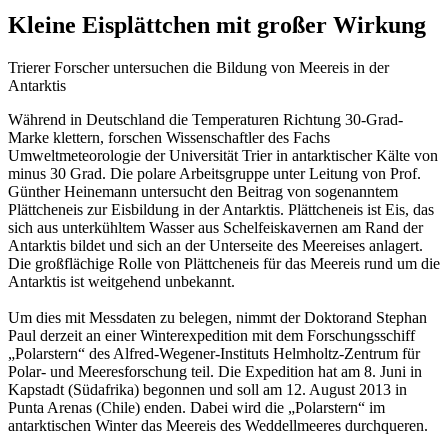
Kleine Eisplättchen mit großer Wirkung
Trierer Forscher untersuchen die Bildung von Meereis in der
Antarktis
Während in Deutschland die Temperaturen Richtung 30-Grad-
Marke klettern, forschen Wissenschaftler des Fachs
Umweltmeteorologie der Universität Trier in antarktischer Kälte von
minus 30 Grad. Die polare Arbeitsgruppe unter Leitung von Prof.
Günther Heinemann untersucht den Beitrag von sogenanntem
Plättcheneis zur Eisbildung in der Antarktis. Plättcheneis ist Eis, das
sich aus unterkühltem Wasser aus Schelfeiskavernen am Rand der
Antarktis bildet und sich an der Unterseite des Meereises anlagert.
Die großflächige Rolle von Plättcheneis für das Meereis rund um die
Antarktis ist weitgehend unbekannt.
Um dies mit Messdaten zu belegen, nimmt der Doktorand Stephan
Paul derzeit an einer Winterexpedition mit dem Forschungsschiff
„Polarstern“ des Alfred-Wegener-Instituts Helmholtz-Zentrum für
Polar- und Meeresforschung teil. Die Expedition hat am 8. Juni in
Kapstadt (Südafrika) begonnen und soll am 12. August 2013 in
Punta Arenas (Chile) enden. Dabei wird die „Polarstern“ im
antarktischen Winter das Meereis des Weddellmeeres durchqueren.