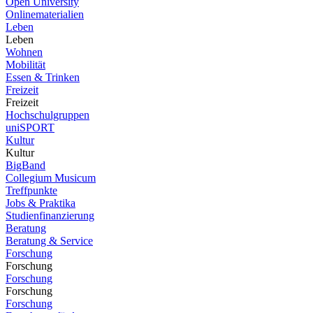
Open University
Onlinematerialien
Leben
Leben
Wohnen
Mobilität
Essen & Trinken
Freizeit
Freizeit
Hochschulgruppen
uniSPORT
Kultur
Kultur
BigBand
Collegium Musicum
Treffpunkte
Jobs & Praktika
Studienfinanzierung
Beratung
Beratung & Service
Forschung
Forschung
Forschung
Forschung
Forschung