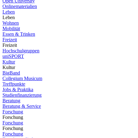
Open University
Onlinematerialien
Leben
Leben
Wohnen
Mobilität
Essen & Trinken
Freizeit
Freizeit
Hochschulgruppen
uniSPORT
Kultur
Kultur
BigBand
Collegium Musicum
Treffpunkte
Jobs & Praktika
Studienfinanzierung
Beratung
Beratung & Service
Forschung
Forschung
Forschung
Forschung
Forschung