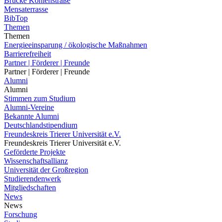
Brücke Kohlenstraße
Mensaterrasse
BibTop
Themen
Themen
Energieeinsparung / ökologische Maßnahmen
Barrierefreiheit
Partner | Förderer | Freunde
Partner | Förderer | Freunde
Alumni
Alumni
Stimmen zum Studium
Alumni-Vereine
Bekannte Alumni
Deutschlandstipendium
Freundeskreis Trierer Universität e.V.
Freundeskreis Trierer Universität e.V.
Geförderte Projekte
Wissenschaftsallianz
Universität der Großregion
Studierendenwerk
Mitgliedschaften
News
News
Forschung