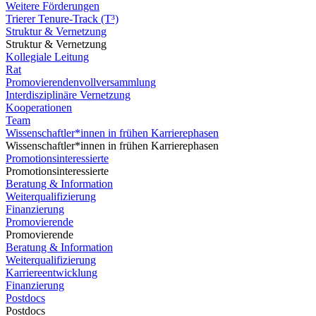
Weitere Förderungen
Trierer Tenure-Track (T³)
Struktur & Vernetzung
Struktur & Vernetzung
Kollegiale Leitung
Rat
Promovierendenvollversammlung
Interdisziplinäre Vernetzung
Kooperationen
Team
Wissenschaftler*innen in frühen Karrierephasen
Wissenschaftler*innen in frühen Karrierephasen
Promotionsinteressierte
Promotionsinteressierte
Beratung & Information
Weiterqualifizierung
Finanzierung
Promovierende
Promovierende
Beratung & Information
Weiterqualifizierung
Karriereentwicklung
Finanzierung
Postdocs
Postdocs