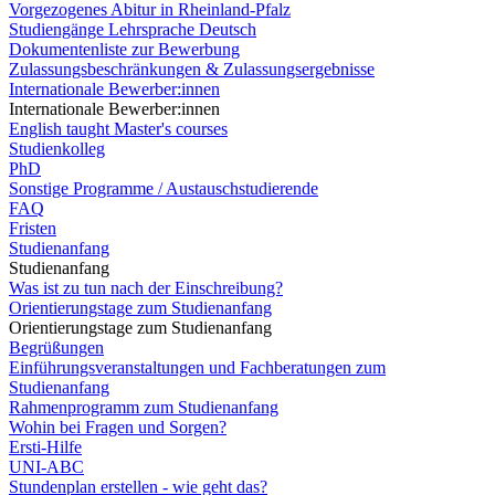
Vorgezogenes Abitur in Rheinland-Pfalz
Studiengänge Lehrsprache Deutsch
Dokumentenliste zur Bewerbung
Zulassungsbeschränkungen & Zulassungsergebnisse
Internationale Bewerber:innen
Internationale Bewerber:innen
English taught Master's courses
Studienkolleg
PhD
Sonstige Programme / Austauschstudierende
FAQ
Fristen
Studienanfang
Studienanfang
Was ist zu tun nach der Einschreibung?
Orientierungstage zum Studienanfang
Orientierungstage zum Studienanfang
Begrüßungen
Einführungsveranstaltungen und Fachberatungen zum
Studienanfang
Rahmenprogramm zum Studienanfang
Wohin bei Fragen und Sorgen?
Ersti-Hilfe
UNI-ABC
Stundenplan erstellen - wie geht das?