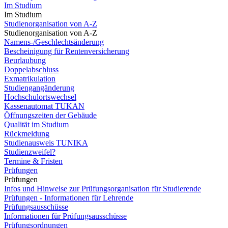
Im Studium
Im Studium
Studienorganisation von A-Z
Studienorganisation von A-Z
Namens-/Geschlechtsänderung
Bescheinigung für Rentenversicherung
Beurlaubung
Doppelabschluss
Exmatrikulation
Studiengangänderung
Hochschulortswechsel
Kassenautomat TUKAN
Öffnungszeiten der Gebäude
Qualität im Studium
Rückmeldung
Studienausweis TUNIKA
Studienzweifel?
Termine & Fristen
Prüfungen
Prüfungen
Infos und Hinweise zur Prüfungsorganisation für Studierende
Prüfungen - Informationen für Lehrende
Prüfungsausschüsse
Informationen für Prüfungsausschüsse
Prüfungsordnungen