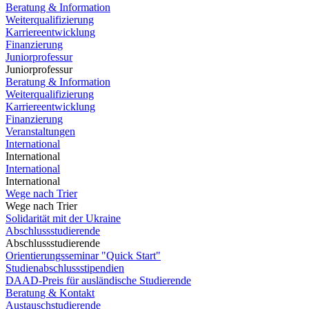
Beratung & Information
Weiterqualifizierung
Karriereentwicklung
Finanzierung
Juniorprofessur
Juniorprofessur
Beratung & Information
Weiterqualifizierung
Karriereentwicklung
Finanzierung
Veranstaltungen
International
International
International
International
Wege nach Trier
Wege nach Trier
Solidarität mit der Ukraine
Abschlussstudierende
Abschlussstudierende
Orientierungsseminar "Quick Start"
Studienabschlussstipendien
DAAD-Preis für ausländische Studierende
Beratung & Kontakt
Austauschstudierende