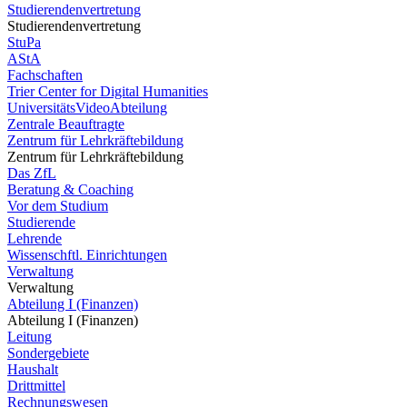
Studierendenvertretung
Studierendenvertretung
StuPa
AStA
Fachschaften
Trier Center for Digital Humanities
UniversitätsVideoAbteilung
Zentrale Beauftragte
Zentrum für Lehrkräftebildung
Zentrum für Lehrkräftebildung
Das ZfL
Beratung & Coaching
Vor dem Studium
Studierende
Lehrende
Wissenschftl. Einrichtungen
Verwaltung
Verwaltung
Abteilung I (Finanzen)
Abteilung I (Finanzen)
Leitung
Sondergebiete
Haushalt
Drittmittel
Rechnungswesen