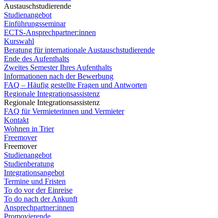
Austauschstudierende
Studienangebot
Einführungsseminar
ECTS-Ansprechpartner:innen
Kurswahl
Beratung für internationale Austauschstudierende
Ende des Aufenthalts
Zweites Semester Ihres Aufenthalts
Informationen nach der Bewerbung
FAQ – Häufig gestellte Fragen und Antworten
Regionale Integrationsassistenz
Regionale Integrationsassistenz
FAQ für Vermieterinnen und Vermieter
Kontakt
Wohnen in Trier
Freemover
Freemover
Studienangebot
Studienberatung
Integrationsangebot
Termine und Fristen
To do vor der Einreise
To do nach der Ankunft
Ansprechpartner:innen
Promovierende