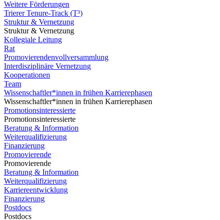
Weitere Förderungen
Trierer Tenure-Track (T³)
Struktur & Vernetzung
Struktur & Vernetzung
Kollegiale Leitung
Rat
Promovierendenvollversammlung
Interdisziplinäre Vernetzung
Kooperationen
Team
Wissenschaftler*innen in frühen Karrierephasen
Wissenschaftler*innen in frühen Karrierephasen
Promotionsinteressierte
Promotionsinteressierte
Beratung & Information
Weiterqualifizierung
Finanzierung
Promovierende
Promovierende
Beratung & Information
Weiterqualifizierung
Karriereentwicklung
Finanzierung
Postdocs
Postdocs