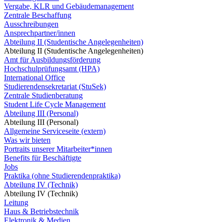
Vergabe, KLR und Gebäudemanagement
Zentrale Beschaffung
Ausschreibungen
Ansprechpartner/innen
Abteilung II (Studentische Angelegenheiten)
Abteilung II (Studentische Angelegenheiten)
Amt für Ausbildungsförderung
Hochschulprüfungsamt (HPA)
International Office
Studierendensekretariat (StuSek)
Zentrale Studienberatung
Student Life Cycle Management
Abteilung III (Personal)
Abteilung III (Personal)
Allgemeine Serviceseite (extern)
Was wir bieten
Portraits unserer Mitarbeiter*innen
Benefits für Beschäftigte
Jobs
Praktika (ohne Studierendenpraktika)
Abteilung IV (Technik)
Abteilung IV (Technik)
Leitung
Haus & Betriebstechnik
Elektronik & Medien