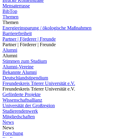
Brücke Kohlenstraße
Mensaterrasse
BibTop
Themen
Themen
Energieeinsparung / ökologische Maßnahmen
Barrierefreiheit
Partner | Förderer | Freunde
Partner | Förderer | Freunde
Alumni
Alumni
Stimmen zum Studium
Alumni-Vereine
Bekannte Alumni
Deutschlandstipendium
Freundeskreis Trierer Universität e.V.
Freundeskreis Trierer Universität e.V.
Geförderte Projekte
Wissenschaftsallianz
Universität der Großregion
Studierendenwerk
Mitgliedschaften
News
News
Forschung