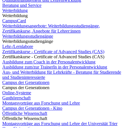
Qualitätsmanagement und Lehrentwicklung
Beratung und Service
Weiterbildung
Weiterbildung
CampusCard
Weiterbildungsangebote: Weiterbildungsstudiengänge,
Zertifikatskurse, Angebote für Lehrer:innen
Weiterbildungsstudiengänge
Weiterbildungsstudiengänge
Lehr-/Lernlabore
Zertifikatskurse - Certificate of Advanced Studies (CAS)
Zertifikatskurse - Certificate of Advanced Studies (CAS)
Ausbildung zum Coach in der Personalentwicklung
Ausbildung zum/zur TrainerIn in der Personalentwicklung
Aus- und Weiterbildung für Lehrkräfte - Beratung für Studierende
und Studieninteressierte
Campus der Generationen
Campus der Generationen
Online-Systeme
Gasthörerschaft
Montagsvorträge aus Forschung und Lehre
Campus der Generationen - Kino
Öffentliche Wissenschaft
Öffentliche Wissenschaft
Montagsvorträge aus Forschung und Lehre der Universität Trier