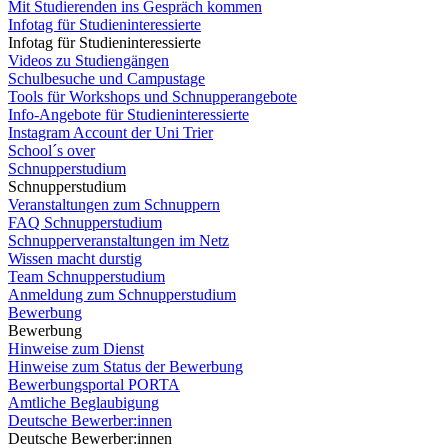
Mit Studierenden ins Gespräch kommen
Infotag für Studieninteressierte
Infotag für Studieninteressierte
Videos zu Studiengängen
Schulbesuche und Campustage
Tools für Workshops und Schnupperangebote
Info-Angebote für Studieninteressierte
Instagram Account der Uni Trier
School´s over
Schnupperstudium
Schnupperstudium
Veranstaltungen zum Schnuppern
FAQ Schnupperstudium
Schnupperveranstaltungen im Netz
Wissen macht durstig
Team Schnupperstudium
Anmeldung zum Schnupperstudium
Bewerbung
Bewerbung
Hinweise zum Dienst
Hinweise zum Status der Bewerbung
Bewerbungsportal PORTA
Amtliche Beglaubigung
Deutsche Bewerber:innen
Deutsche Bewerber:innen