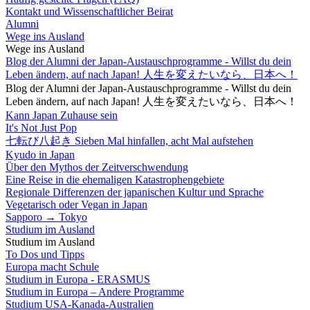
Kontakt und Wissenschaftlicher Beirat
Alumni
Wege ins Ausland
Wege ins Ausland
Blog der Alumni der Japan-Austauschprogramme - Willst du dein
Leben ändern, auf nach Japan! 人生を変えたいなら、日本へ！
Blog der Alumni der Japan-Austauschprogramme - Willst du dein
Leben ändern, auf nach Japan! 人生を変えたいなら、日本へ！
Kann Japan Zuhause sein
It's Not Just Pop
七転び八起き Sieben Mal hinfallen, acht Mal aufstehen
Kyudo in Japan
Über den Mythos der Zeitverschwendung
Eine Reise in die ehemaligen Katastrophengebiete
Regionale Differenzen der japanischen Kultur und Sprache
Vegetarisch oder Vegan in Japan
Sapporo → Tokyo
Studium im Ausland
Studium im Ausland
To Dos und Tipps
Europa macht Schule
Studium in Europa - ERASMUS
Studium in Europa – Andere Programme
Studium USA-Kanada-Australien