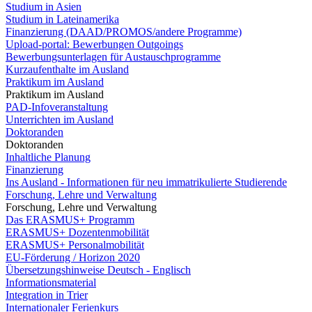
Studium in Asien
Studium in Lateinamerika
Finanzierung (DAAD/PROMOS/andere Programme)
Upload-portal: Bewerbungen Outgoings
Bewerbungsunterlagen für Austauschprogramme
Kurzaufenthalte im Ausland
Praktikum im Ausland
Praktikum im Ausland
PAD-Infoveranstaltung
Unterrichten im Ausland
Doktoranden
Doktoranden
Inhaltliche Planung
Finanzierung
Ins Ausland - Informationen für neu immatrikulierte Studierende
Forschung, Lehre und Verwaltung
Forschung, Lehre und Verwaltung
Das ERASMUS+ Programm
ERASMUS+ Dozentenmobilität
ERASMUS+ Personalmobilität
EU-Förderung / Horizon 2020
Übersetzungshinweise Deutsch - Englisch
Informationsmaterial
Integration in Trier
Internationaler Ferienkurs