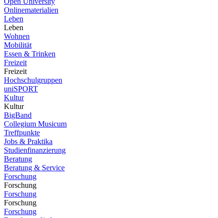
Open University
Onlinematerialien
Leben
Leben
Wohnen
Mobilität
Essen & Trinken
Freizeit
Freizeit
Hochschulgruppen
uniSPORT
Kultur
Kultur
BigBand
Collegium Musicum
Treffpunkte
Jobs & Praktika
Studienfinanzierung
Beratung
Beratung & Service
Forschung
Forschung
Forschung
Forschung
Forschung