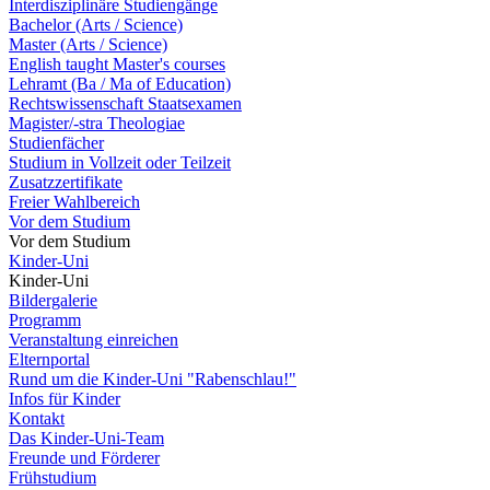
Interdisziplinäre Studiengänge
Bachelor (Arts / Science)
Master (Arts / Science)
English taught Master's courses
Lehramt (Ba / Ma of Education)
Rechtswissenschaft Staatsexamen
Magister/-stra Theologiae
Studienfächer
Studium in Vollzeit oder Teilzeit
Zusatzzertifikate
Freier Wahlbereich
Vor dem Studium
Vor dem Studium
Kinder-Uni
Kinder-Uni
Bildergalerie
Programm
Veranstaltung einreichen
Elternportal
Rund um die Kinder-Uni "Rabenschlau!"
Infos für Kinder
Kontakt
Das Kinder-Uni-Team
Freunde und Förderer
Frühstudium