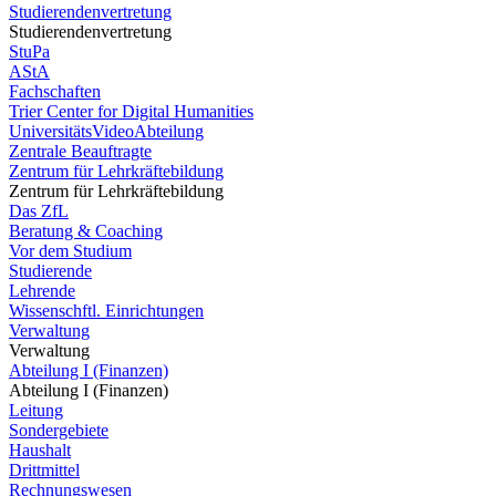
Studierendenvertretung
Studierendenvertretung
StuPa
AStA
Fachschaften
Trier Center for Digital Humanities
UniversitätsVideoAbteilung
Zentrale Beauftragte
Zentrum für Lehrkräftebildung
Zentrum für Lehrkräftebildung
Das ZfL
Beratung & Coaching
Vor dem Studium
Studierende
Lehrende
Wissenschftl. Einrichtungen
Verwaltung
Verwaltung
Abteilung I (Finanzen)
Abteilung I (Finanzen)
Leitung
Sondergebiete
Haushalt
Drittmittel
Rechnungswesen