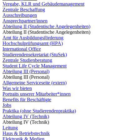
Vergabe, KLR und Gebäudemanagement
Zentrale Beschaffung
Ausschreibungen
Ansprechpartner/innen
Abteilung II (Studentische Angelegenheiten)
Abteilung II (Studentische Angelegenheiten)
Amt für Ausbildungsförderung
Hochschulprüfungsamt (HPA)
International Office
Studierendensekretariat (StuSek)
Zentrale Studienberatung
Student Life Cycle Management
Abteilung III (Personal)
Abteilung III (Personal)
Allgemeine Serviceseite (extern)
Was wir bieten
Portraits unserer Mitarbeiter*innen
Benefits für Beschäftigte
Jobs
Praktika (ohne Studierendenpraktika)
Abteilung IV (Technik)
Abteilung IV (Technik)
Leitung
Haus & Betriebstechnik
Elektronik & Medien