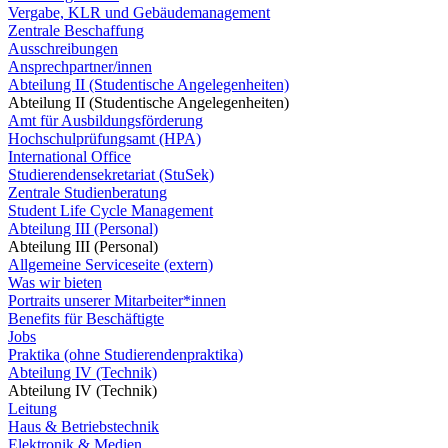
Vergabe, KLR und Gebäudemanagement
Zentrale Beschaffung
Ausschreibungen
Ansprechpartner/innen
Abteilung II (Studentische Angelegenheiten)
Abteilung II (Studentische Angelegenheiten)
Amt für Ausbildungsförderung
Hochschulprüfungsamt (HPA)
International Office
Studierendensekretariat (StuSek)
Zentrale Studienberatung
Student Life Cycle Management
Abteilung III (Personal)
Abteilung III (Personal)
Allgemeine Serviceseite (extern)
Was wir bieten
Portraits unserer Mitarbeiter*innen
Benefits für Beschäftigte
Jobs
Praktika (ohne Studierendenpraktika)
Abteilung IV (Technik)
Abteilung IV (Technik)
Leitung
Haus & Betriebstechnik
Elektronik & Medien