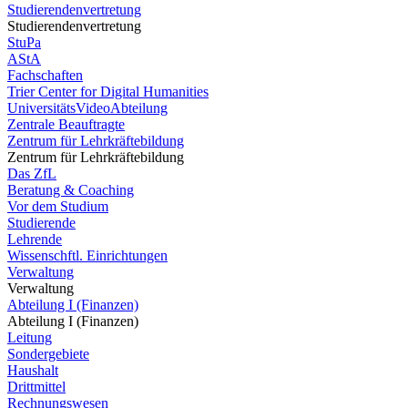
Studierendenvertretung
Studierendenvertretung
StuPa
AStA
Fachschaften
Trier Center for Digital Humanities
UniversitätsVideoAbteilung
Zentrale Beauftragte
Zentrum für Lehrkräftebildung
Zentrum für Lehrkräftebildung
Das ZfL
Beratung & Coaching
Vor dem Studium
Studierende
Lehrende
Wissenschftl. Einrichtungen
Verwaltung
Verwaltung
Abteilung I (Finanzen)
Abteilung I (Finanzen)
Leitung
Sondergebiete
Haushalt
Drittmittel
Rechnungswesen