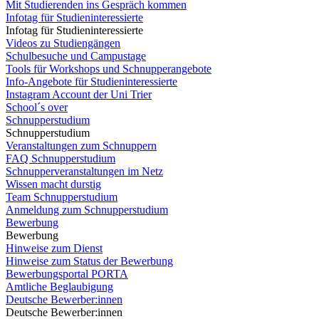
Mit Studierenden ins Gespräch kommen
Infotag für Studieninteressierte
Infotag für Studieninteressierte
Videos zu Studiengängen
Schulbesuche und Campustage
Tools für Workshops und Schnupperangebote
Info-Angebote für Studieninteressierte
Instagram Account der Uni Trier
School´s over
Schnupperstudium
Schnupperstudium
Veranstaltungen zum Schnuppern
FAQ Schnupperstudium
Schnupperveranstaltungen im Netz
Wissen macht durstig
Team Schnupperstudium
Anmeldung zum Schnupperstudium
Bewerbung
Bewerbung
Hinweise zum Dienst
Hinweise zum Status der Bewerbung
Bewerbungsportal PORTA
Amtliche Beglaubigung
Deutsche Bewerber:innen
Deutsche Bewerber:innen