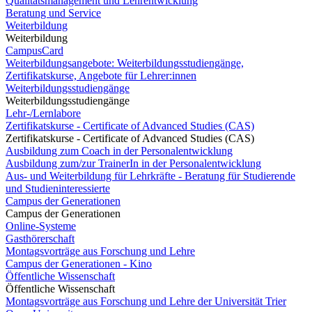
Qualitätsmanagement und Lehrentwicklung
Beratung und Service
Weiterbildung
Weiterbildung
CampusCard
Weiterbildungsangebote: Weiterbildungsstudiengänge,
Zertifikatskurse, Angebote für Lehrer:innen
Weiterbildungsstudiengänge
Weiterbildungsstudiengänge
Lehr-/Lernlabore
Zertifikatskurse - Certificate of Advanced Studies (CAS)
Zertifikatskurse - Certificate of Advanced Studies (CAS)
Ausbildung zum Coach in der Personalentwicklung
Ausbildung zum/zur TrainerIn in der Personalentwicklung
Aus- und Weiterbildung für Lehrkräfte - Beratung für Studierende
und Studieninteressierte
Campus der Generationen
Campus der Generationen
Online-Systeme
Gasthörerschaft
Montagsvorträge aus Forschung und Lehre
Campus der Generationen - Kino
Öffentliche Wissenschaft
Öffentliche Wissenschaft
Montagsvorträge aus Forschung und Lehre der Universität Trier