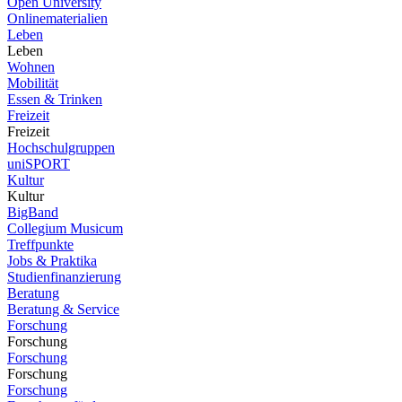
Open University
Onlinematerialien
Leben
Leben
Wohnen
Mobilität
Essen & Trinken
Freizeit
Freizeit
Hochschulgruppen
uniSPORT
Kultur
Kultur
BigBand
Collegium Musicum
Treffpunkte
Jobs & Praktika
Studienfinanzierung
Beratung
Beratung & Service
Forschung
Forschung
Forschung
Forschung
Forschung