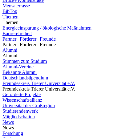
Brücke Kohlenstraße
Mensaterrasse
BibTop
Themen
Themen
Energieeinsparung / ökologische Maßnahmen
Barrierefreiheit
Partner | Förderer | Freunde
Partner | Förderer | Freunde
Alumni
Alumni
Stimmen zum Studium
Alumni-Vereine
Bekannte Alumni
Deutschlandstipendium
Freundeskreis Trierer Universität e.V.
Freundeskreis Trierer Universität e.V.
Geförderte Projekte
Wissenschaftsallianz
Universität der Großregion
Studierendenwerk
Mitgliedschaften
News
News
Forschung