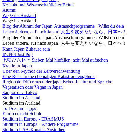
Kontakt und Wissenschaftlicher Beirat
Alumni
Wege ins Ausland
Wege ins Ausland
Blog der Alumni der Japan-Austauschprogramme - Willst du dein
Leben ändern, auf nach Japan! 人生を変えたいなら、日本へ！
Blog der Alumni der Japan-Austauschprogramme - Willst du dein
Leben ändern, auf nach Japan! 人生を変えたいなら、日本へ！
Kann Japan Zuhause sein
It's Not Just Pop
七転び八起き Sieben Mal hinfallen, acht Mal aufstehen
Kyudo in Japan
Über den Mythos der Zeitverschwendung
Eine Reise in die ehemaligen Katastrophengebiete
Regionale Differenzen der japanischen Kultur und Sprache
Vegetarisch oder Vegan in Japan
Sapporo → Tokyo
Studium im Ausland
Studium im Ausland
To Dos und Tipps
Europa macht Schule
Studium in Europa - ERASMUS
Studium in Europa – Andere Programme
Studium USA-Kanada-Australien