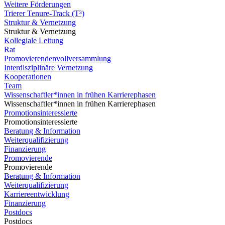
Weitere Förderungen
Trierer Tenure-Track (T³)
Struktur & Vernetzung
Struktur & Vernetzung
Kollegiale Leitung
Rat
Promovierendenvollversammlung
Interdisziplinäre Vernetzung
Kooperationen
Team
Wissenschaftler*innen in frühen Karrierephasen
Wissenschaftler*innen in frühen Karrierephasen
Promotionsinteressierte
Promotionsinteressierte
Beratung & Information
Weiterqualifizierung
Finanzierung
Promovierende
Promovierende
Beratung & Information
Weiterqualifizierung
Karriereentwicklung
Finanzierung
Postdocs
Postdocs