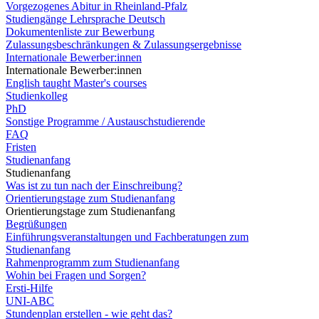
Vorgezogenes Abitur in Rheinland-Pfalz
Studiengänge Lehrsprache Deutsch
Dokumentenliste zur Bewerbung
Zulassungsbeschränkungen & Zulassungsergebnisse
Internationale Bewerber:innen
Internationale Bewerber:innen
English taught Master's courses
Studienkolleg
PhD
Sonstige Programme / Austauschstudierende
FAQ
Fristen
Studienanfang
Studienanfang
Was ist zu tun nach der Einschreibung?
Orientierungstage zum Studienanfang
Orientierungstage zum Studienanfang
Begrüßungen
Einführungsveranstaltungen und Fachberatungen zum
Studienanfang
Rahmenprogramm zum Studienanfang
Wohin bei Fragen und Sorgen?
Ersti-Hilfe
UNI-ABC
Stundenplan erstellen - wie geht das?