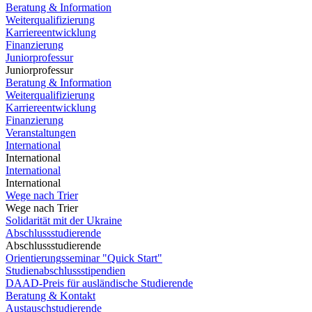
Beratung & Information
Weiterqualifizierung
Karriereentwicklung
Finanzierung
Juniorprofessur
Juniorprofessur
Beratung & Information
Weiterqualifizierung
Karriereentwicklung
Finanzierung
Veranstaltungen
International
International
International
International
Wege nach Trier
Wege nach Trier
Solidarität mit der Ukraine
Abschlussstudierende
Abschlussstudierende
Orientierungsseminar "Quick Start"
Studienabschlussstipendien
DAAD-Preis für ausländische Studierende
Beratung & Kontakt
Austauschstudierende