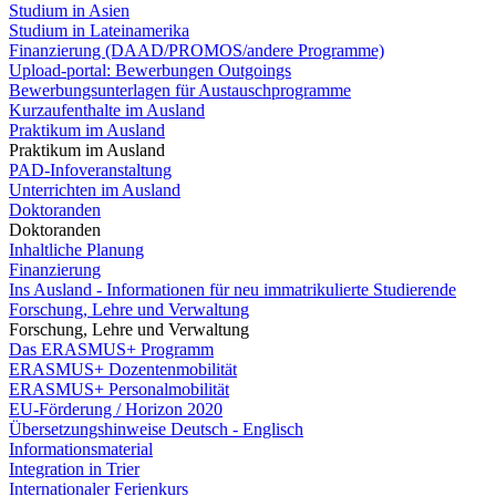
Studium in Asien
Studium in Lateinamerika
Finanzierung (DAAD/PROMOS/andere Programme)
Upload-portal: Bewerbungen Outgoings
Bewerbungsunterlagen für Austauschprogramme
Kurzaufenthalte im Ausland
Praktikum im Ausland
Praktikum im Ausland
PAD-Infoveranstaltung
Unterrichten im Ausland
Doktoranden
Doktoranden
Inhaltliche Planung
Finanzierung
Ins Ausland - Informationen für neu immatrikulierte Studierende
Forschung, Lehre und Verwaltung
Forschung, Lehre und Verwaltung
Das ERASMUS+ Programm
ERASMUS+ Dozentenmobilität
ERASMUS+ Personalmobilität
EU-Förderung / Horizon 2020
Übersetzungshinweise Deutsch - Englisch
Informationsmaterial
Integration in Trier
Internationaler Ferienkurs