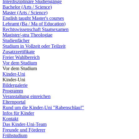
Interdisziplinäre Studiengänge
Bachelor (Arts / Science)
Master (Arts / Science)
English taught Master's courses
Lehramt (Ba / Ma of Education)
Rechtswissenschaft Staatsexamen
Magister/-stra Theologiae
Studienfächer
Studium in Vollzeit oder Teilzeit
Zusatzzertifikate
Freier Wahlbereich
Vor dem Studium
Vor dem Studium
Kinder-Uni
Kinder-Uni
Bildergalerie
Programm
Veranstaltung einreichen
Elternportal
Rund um die Kinder-Uni "Rabenschlau!"
Infos für Kinder
Kontakt
Das Kinder-Uni-Team
Freunde und Förderer
Frühstudium