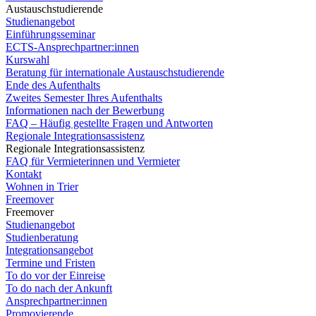
Austauschstudierende
Studienangebot
Einführungsseminar
ECTS-Ansprechpartner:innen
Kurswahl
Beratung für internationale Austauschstudierende
Ende des Aufenthalts
Zweites Semester Ihres Aufenthalts
Informationen nach der Bewerbung
FAQ – Häufig gestellte Fragen und Antworten
Regionale Integrationsassistenz
Regionale Integrationsassistenz
FAQ für Vermieterinnen und Vermieter
Kontakt
Wohnen in Trier
Freemover
Freemover
Studienangebot
Studienberatung
Integrationsangebot
Termine und Fristen
To do vor der Einreise
To do nach der Ankunft
Ansprechpartner:innen
Promovierende