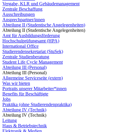
Vergabe, KLR und Gebäudemanagement
Zentrale Beschaffung
Ausschreibungen
Ansprechpartner/innen
Abteilung II (Studentische Angelegenheiten)
Abteilung II (Studentische Angelegenheiten)
Amt für Ausbildungsförderung
Hochschulprüfungsamt (HPA)
International Office
Studierendensekretariat (StuSek)
Zentrale Studienberatung
Student Life Cycle Management
Abteilung III (Personal)
Abteilung III (Personal)
Allgemeine Serviceseite (extern)
Was wir bieten
Portraits unserer Mitarbeiter*innen
Benefits für Beschäftigte
Jobs
Praktika (ohne Studierendenpraktika)
Abteilung IV (Technik)
Abteilung IV (Technik)
Leitung
Haus & Betriebstechnik
Elektronik & Medien