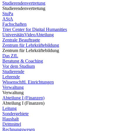
Studierendenvertretung
Studierendenvertretung
StuPa
AStA
Fachschaften
Trier Center for Digital Humanities
UniversitätsVideoAbteilung
Zentrale Beauftragte
Zentrum für Lehrkräftebildung
Zentrum für Lehrkräftebildung
Das ZfL
Beratung & Coaching
Vor dem Studium
Studierende
Lehrende
Wissenschftl. Einrichtungen
Verwaltung
Verwaltung
Abteilung I (Finanzen)
Abteilung I (Finanzen)
Leitung
Sondergebiete
Haushalt
Drittmittel
Rechnungswesen