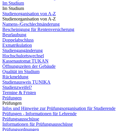
Im Studium
Im Studium
Studienorganisation von A-Z
Studienorganisation von A-Z
Namens-/Geschlechtsänderung
Bescheinigung für Rentenversicherung
Beurlaubung
Doppelabschluss
Exmatrikulation
Studiengangänderung
Hochschulortswechsel
Kassenautomat TUKAN
Öffnungszeiten der Gebäude
Qualität im Studium
Rückmeldung
Studienausweis TUNIKA
Studienzweifel?
Termine & Fristen
Prüfungen
Prüfungen
Infos und Hinweise zur Prüfungsorganisation für Studierende
Prüfungen - Informationen für Lehrende
Prüfungsausschüsse
Informationen für Prüfungsausschüsse
Prüfungsordnungen