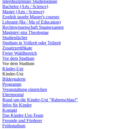
Interdisziplinäre Studiengänge
Bachelor (Arts / Science)
Master (Arts / Science)
English taught Master's courses
Lehramt (Ba / Ma of Education)
Rechtswissenschaft Staatsexamen
Magister/-stra Theologiae
Studienfächer
Studium in Vollzeit oder Teilzeit
Zusatzzertifikate
Freier Wahlbereich
Vor dem Studium
Vor dem Studium
Kinder-Uni
Kinder-Uni
Bildergalerie
Programm
Veranstaltung einreichen
Elternportal
Rund um die Kinder-Uni "Rabenschlau!"
Infos für Kinder
Kontakt
Das Kinder-Uni-Team
Freunde und Förderer
Frühstudium