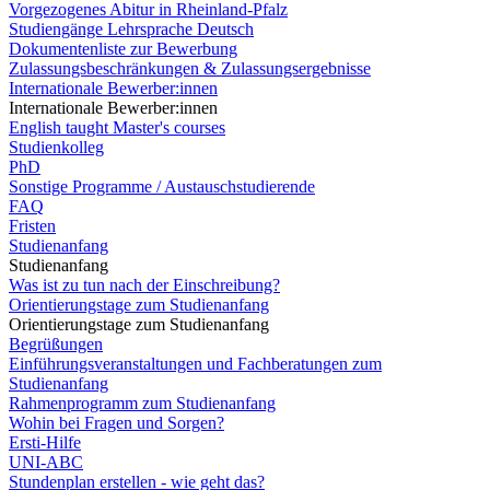
Vorgezogenes Abitur in Rheinland-Pfalz
Studiengänge Lehrsprache Deutsch
Dokumentenliste zur Bewerbung
Zulassungsbeschränkungen & Zulassungsergebnisse
Internationale Bewerber:innen
Internationale Bewerber:innen
English taught Master's courses
Studienkolleg
PhD
Sonstige Programme / Austauschstudierende
FAQ
Fristen
Studienanfang
Studienanfang
Was ist zu tun nach der Einschreibung?
Orientierungstage zum Studienanfang
Orientierungstage zum Studienanfang
Begrüßungen
Einführungsveranstaltungen und Fachberatungen zum
Studienanfang
Rahmenprogramm zum Studienanfang
Wohin bei Fragen und Sorgen?
Ersti-Hilfe
UNI-ABC
Stundenplan erstellen - wie geht das?