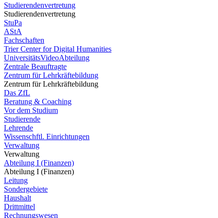
Studierendenvertretung
Studierendenvertretung
StuPa
AStA
Fachschaften
Trier Center for Digital Humanities
UniversitätsVideoAbteilung
Zentrale Beauftragte
Zentrum für Lehrkräftebildung
Zentrum für Lehrkräftebildung
Das ZfL
Beratung & Coaching
Vor dem Studium
Studierende
Lehrende
Wissenschftl. Einrichtungen
Verwaltung
Verwaltung
Abteilung I (Finanzen)
Abteilung I (Finanzen)
Leitung
Sondergebiete
Haushalt
Drittmittel
Rechnungswesen