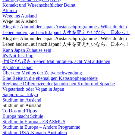
Kontakt und Wissenschaftlicher Beirat
Alumni
Wege ins Ausland
Wege ins Ausland
Blog der Alumni der Japan-Austauschprogramme - Willst du dein
Leben ändern, auf nach Japan! 人生を変えたいなら、日本へ！
Blog der Alumni der Japan-Austauschprogramme - Willst du dein
Leben ändern, auf nach Japan! 人生を変えたいなら、日本へ！
Kann Japan Zuhause sein
It's Not Just Pop
七転び八起き Sieben Mal hinfallen, acht Mal aufstehen
Kyudo in Japan
Über den Mythos der Zeitverschwendung
Eine Reise in die ehemaligen Katastrophengebiete
Regionale Differenzen der japanischen Kultur und Sprache
Vegetarisch oder Vegan in Japan
Sapporo → Tokyo
Studium im Ausland
Studium im Ausland
To Dos und Tipps
Europa macht Schule
Studium in Europa - ERASMUS
Studium in Europa – Andere Programme
Studium USA-Kanada-Australien