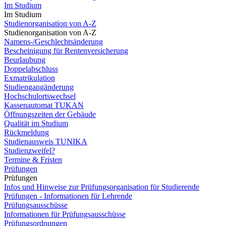
Im Studium
Im Studium
Studienorganisation von A-Z
Studienorganisation von A-Z
Namens-/Geschlechtsänderung
Bescheinigung für Rentenversicherung
Beurlaubung
Doppelabschluss
Exmatrikulation
Studiengangänderung
Hochschulortswechsel
Kassenautomat TUKAN
Öffnungszeiten der Gebäude
Qualität im Studium
Rückmeldung
Studienausweis TUNIKA
Studienzweifel?
Termine & Fristen
Prüfungen
Prüfungen
Infos und Hinweise zur Prüfungsorganisation für Studierende
Prüfungen - Informationen für Lehrende
Prüfungsausschüsse
Informationen für Prüfungsausschüsse
Prüfungsordnungen