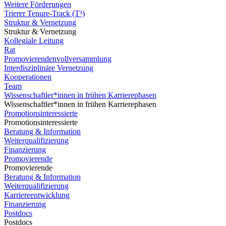
Weitere Förderungen
Trierer Tenure-Track (T³)
Struktur & Vernetzung
Struktur & Vernetzung
Kollegiale Leitung
Rat
Promovierendenvollversammlung
Interdisziplinäre Vernetzung
Kooperationen
Team
Wissenschaftler*innen in frühen Karrierephasen
Wissenschaftler*innen in frühen Karrierephasen
Promotionsinteressierte
Promotionsinteressierte
Beratung & Information
Weiterqualifizierung
Finanzierung
Promovierende
Promovierende
Beratung & Information
Weiterqualifizierung
Karriereentwicklung
Finanzierung
Postdocs
Postdocs