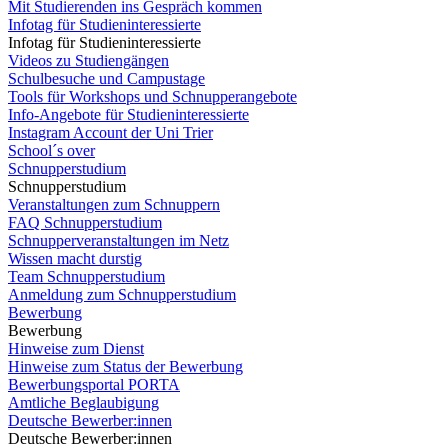
Mit Studierenden ins Gespräch kommen
Infotag für Studieninteressierte
Infotag für Studieninteressierte
Videos zu Studiengängen
Schulbesuche und Campustage
Tools für Workshops und Schnupperangebote
Info-Angebote für Studieninteressierte
Instagram Account der Uni Trier
School´s over
Schnupperstudium
Schnupperstudium
Veranstaltungen zum Schnuppern
FAQ Schnupperstudium
Schnupperveranstaltungen im Netz
Wissen macht durstig
Team Schnupperstudium
Anmeldung zum Schnupperstudium
Bewerbung
Bewerbung
Hinweise zum Dienst
Hinweise zum Status der Bewerbung
Bewerbungsportal PORTA
Amtliche Beglaubigung
Deutsche Bewerber:innen
Deutsche Bewerber:innen