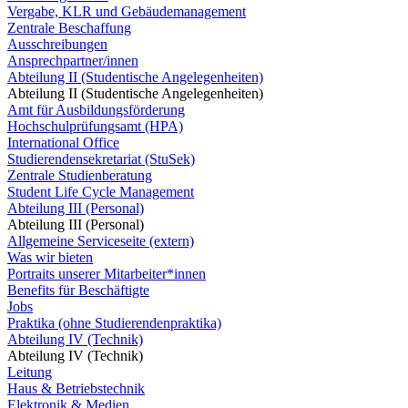
Vergabe, KLR und Gebäudemanagement
Zentrale Beschaffung
Ausschreibungen
Ansprechpartner/innen
Abteilung II (Studentische Angelegenheiten)
Abteilung II (Studentische Angelegenheiten)
Amt für Ausbildungsförderung
Hochschulprüfungsamt (HPA)
International Office
Studierendensekretariat (StuSek)
Zentrale Studienberatung
Student Life Cycle Management
Abteilung III (Personal)
Abteilung III (Personal)
Allgemeine Serviceseite (extern)
Was wir bieten
Portraits unserer Mitarbeiter*innen
Benefits für Beschäftigte
Jobs
Praktika (ohne Studierendenpraktika)
Abteilung IV (Technik)
Abteilung IV (Technik)
Leitung
Haus & Betriebstechnik
Elektronik & Medien