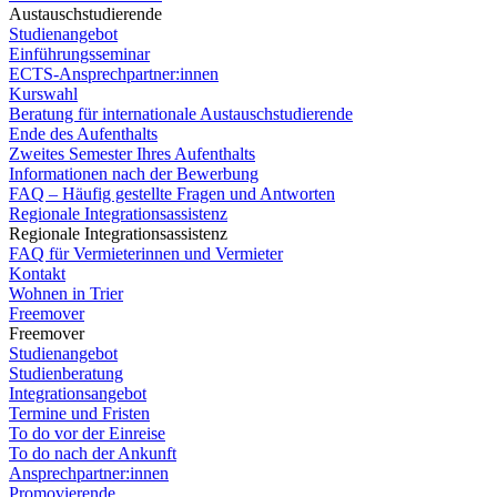
Austauschstudierende
Studienangebot
Einführungsseminar
ECTS-Ansprechpartner:innen
Kurswahl
Beratung für internationale Austauschstudierende
Ende des Aufenthalts
Zweites Semester Ihres Aufenthalts
Informationen nach der Bewerbung
FAQ – Häufig gestellte Fragen und Antworten
Regionale Integrationsassistenz
Regionale Integrationsassistenz
FAQ für Vermieterinnen und Vermieter
Kontakt
Wohnen in Trier
Freemover
Freemover
Studienangebot
Studienberatung
Integrationsangebot
Termine und Fristen
To do vor der Einreise
To do nach der Ankunft
Ansprechpartner:innen
Promovierende