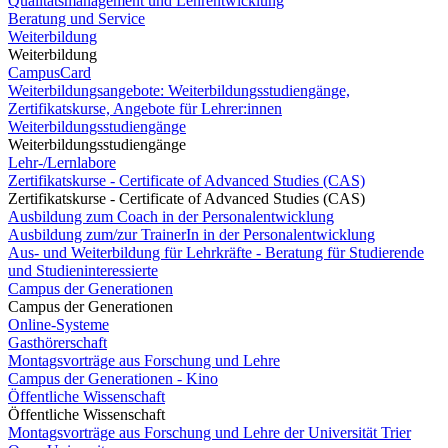
Qualitätsmanagement und Lehrentwicklung
Beratung und Service
Weiterbildung
Weiterbildung
CampusCard
Weiterbildungsangebote: Weiterbildungsstudiengänge,
Zertifikatskurse, Angebote für Lehrer:innen
Weiterbildungsstudiengänge
Weiterbildungsstudiengänge
Lehr-/Lernlabore
Zertifikatskurse - Certificate of Advanced Studies (CAS)
Zertifikatskurse - Certificate of Advanced Studies (CAS)
Ausbildung zum Coach in der Personalentwicklung
Ausbildung zum/zur TrainerIn in der Personalentwicklung
Aus- und Weiterbildung für Lehrkräfte - Beratung für Studierende
und Studieninteressierte
Campus der Generationen
Campus der Generationen
Online-Systeme
Gasthörerschaft
Montagsvorträge aus Forschung und Lehre
Campus der Generationen - Kino
Öffentliche Wissenschaft
Öffentliche Wissenschaft
Montagsvorträge aus Forschung und Lehre der Universität Trier