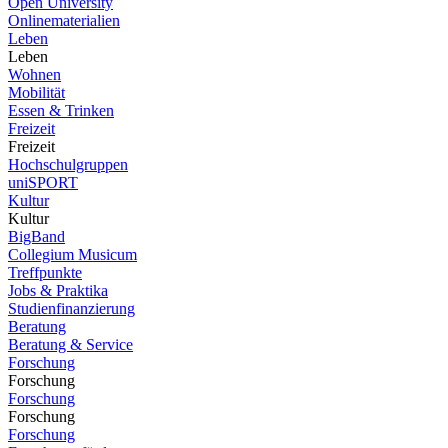
Open University
Onlinematerialien
Leben
Leben
Wohnen
Mobilität
Essen & Trinken
Freizeit
Freizeit
Hochschulgruppen
uniSPORT
Kultur
Kultur
BigBand
Collegium Musicum
Treffpunkte
Jobs & Praktika
Studienfinanzierung
Beratung
Beratung & Service
Forschung
Forschung
Forschung
Forschung
Forschung