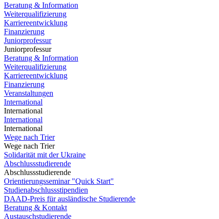
Beratung & Information
Weiterqualifizierung
Karriereentwicklung
Finanzierung
Juniorprofessur
Juniorprofessur
Beratung & Information
Weiterqualifizierung
Karriereentwicklung
Finanzierung
Veranstaltungen
International
International
International
International
Wege nach Trier
Wege nach Trier
Solidarität mit der Ukraine
Abschlussstudierende
Abschlussstudierende
Orientierungsseminar "Quick Start"
Studienabschlussstipendien
DAAD-Preis für ausländische Studierende
Beratung & Kontakt
Austauschstudierende