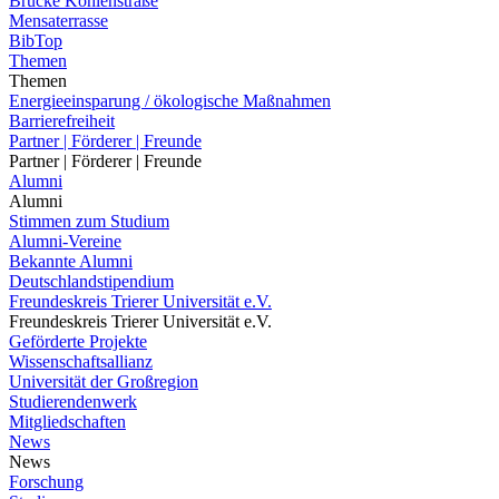
Brücke Kohlenstraße
Mensaterrasse
BibTop
Themen
Themen
Energieeinsparung / ökologische Maßnahmen
Barrierefreiheit
Partner | Förderer | Freunde
Partner | Förderer | Freunde
Alumni
Alumni
Stimmen zum Studium
Alumni-Vereine
Bekannte Alumni
Deutschlandstipendium
Freundeskreis Trierer Universität e.V.
Freundeskreis Trierer Universität e.V.
Geförderte Projekte
Wissenschaftsallianz
Universität der Großregion
Studierendenwerk
Mitgliedschaften
News
News
Forschung