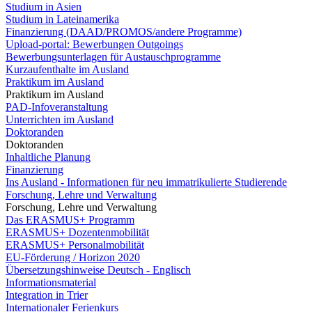
Studium in Asien
Studium in Lateinamerika
Finanzierung (DAAD/PROMOS/andere Programme)
Upload-portal: Bewerbungen Outgoings
Bewerbungsunterlagen für Austauschprogramme
Kurzaufenthalte im Ausland
Praktikum im Ausland
Praktikum im Ausland
PAD-Infoveranstaltung
Unterrichten im Ausland
Doktoranden
Doktoranden
Inhaltliche Planung
Finanzierung
Ins Ausland - Informationen für neu immatrikulierte Studierende
Forschung, Lehre und Verwaltung
Forschung, Lehre und Verwaltung
Das ERASMUS+ Programm
ERASMUS+ Dozentenmobilität
ERASMUS+ Personalmobilität
EU-Förderung / Horizon 2020
Übersetzungshinweise Deutsch - Englisch
Informationsmaterial
Integration in Trier
Internationaler Ferienkurs