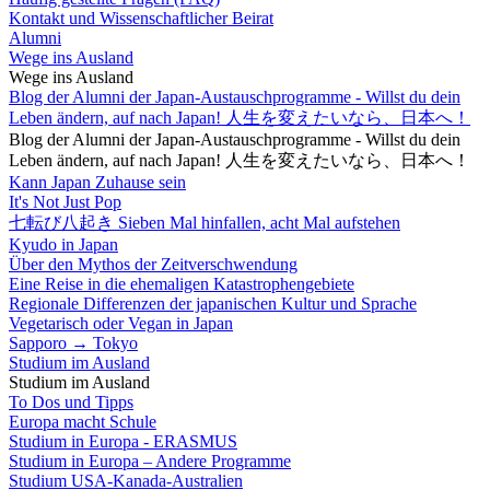
Kontakt und Wissenschaftlicher Beirat
Alumni
Wege ins Ausland
Wege ins Ausland
Blog der Alumni der Japan-Austauschprogramme - Willst du dein
Leben ändern, auf nach Japan! 人生を変えたいなら、日本へ！
Blog der Alumni der Japan-Austauschprogramme - Willst du dein
Leben ändern, auf nach Japan! 人生を変えたいなら、日本へ！
Kann Japan Zuhause sein
It's Not Just Pop
七転び八起き Sieben Mal hinfallen, acht Mal aufstehen
Kyudo in Japan
Über den Mythos der Zeitverschwendung
Eine Reise in die ehemaligen Katastrophengebiete
Regionale Differenzen der japanischen Kultur und Sprache
Vegetarisch oder Vegan in Japan
Sapporo → Tokyo
Studium im Ausland
Studium im Ausland
To Dos und Tipps
Europa macht Schule
Studium in Europa - ERASMUS
Studium in Europa – Andere Programme
Studium USA-Kanada-Australien