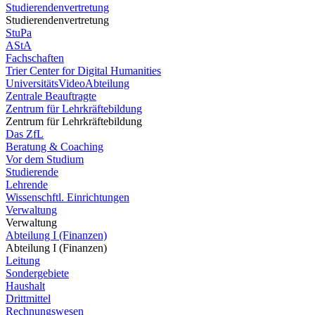
Studierendenvertretung
Studierendenvertretung
StuPa
AStA
Fachschaften
Trier Center for Digital Humanities
UniversitätsVideoAbteilung
Zentrale Beauftragte
Zentrum für Lehrkräftebildung
Zentrum für Lehrkräftebildung
Das ZfL
Beratung & Coaching
Vor dem Studium
Studierende
Lehrende
Wissenschftl. Einrichtungen
Verwaltung
Verwaltung
Abteilung I (Finanzen)
Abteilung I (Finanzen)
Leitung
Sondergebiete
Haushalt
Drittmittel
Rechnungswesen