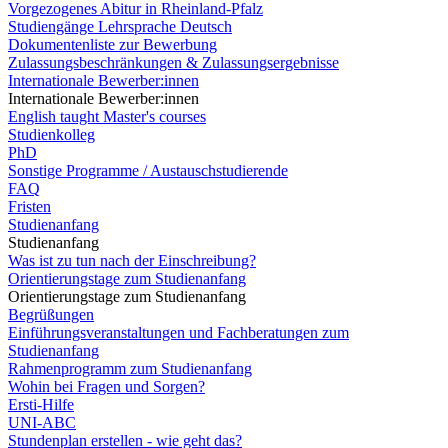
Vorgezogenes Abitur in Rheinland-Pfalz
Studiengänge Lehrsprache Deutsch
Dokumentenliste zur Bewerbung
Zulassungsbeschränkungen & Zulassungsergebnisse
Internationale Bewerber:innen
Internationale Bewerber:innen
English taught Master's courses
Studienkolleg
PhD
Sonstige Programme / Austauschstudierende
FAQ
Fristen
Studienanfang
Studienanfang
Was ist zu tun nach der Einschreibung?
Orientierungstage zum Studienanfang
Orientierungstage zum Studienanfang
Begrüßungen
Einführungsveranstaltungen und Fachberatungen zum
Studienanfang
Rahmenprogramm zum Studienanfang
Wohin bei Fragen und Sorgen?
Ersti-Hilfe
UNI-ABC
Stundenplan erstellen - wie geht das?