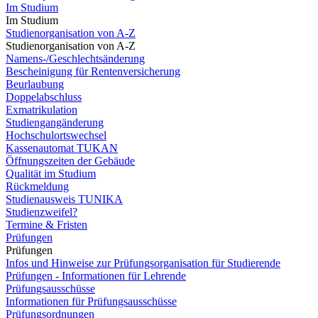
Im Studium
Im Studium
Studienorganisation von A-Z
Studienorganisation von A-Z
Namens-/Geschlechtsänderung
Bescheinigung für Rentenversicherung
Beurlaubung
Doppelabschluss
Exmatrikulation
Studiengangänderung
Hochschulortswechsel
Kassenautomat TUKAN
Öffnungszeiten der Gebäude
Qualität im Studium
Rückmeldung
Studienausweis TUNIKA
Studienzweifel?
Termine & Fristen
Prüfungen
Prüfungen
Infos und Hinweise zur Prüfungsorganisation für Studierende
Prüfungen - Informationen für Lehrende
Prüfungsausschüsse
Informationen für Prüfungsausschüsse
Prüfungsordnungen