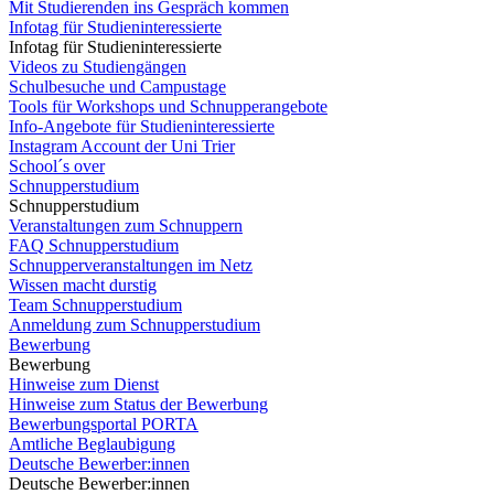
Mit Studierenden ins Gespräch kommen
Infotag für Studieninteressierte
Infotag für Studieninteressierte
Videos zu Studiengängen
Schulbesuche und Campustage
Tools für Workshops und Schnupperangebote
Info-Angebote für Studieninteressierte
Instagram Account der Uni Trier
School´s over
Schnupperstudium
Schnupperstudium
Veranstaltungen zum Schnuppern
FAQ Schnupperstudium
Schnupperveranstaltungen im Netz
Wissen macht durstig
Team Schnupperstudium
Anmeldung zum Schnupperstudium
Bewerbung
Bewerbung
Hinweise zum Dienst
Hinweise zum Status der Bewerbung
Bewerbungsportal PORTA
Amtliche Beglaubigung
Deutsche Bewerber:innen
Deutsche Bewerber:innen