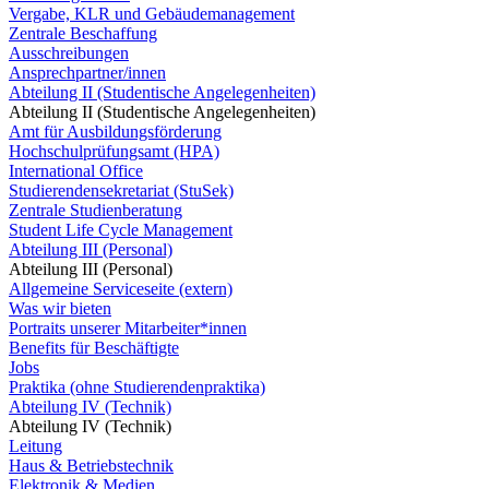
Vergabe, KLR und Gebäudemanagement
Zentrale Beschaffung
Ausschreibungen
Ansprechpartner/innen
Abteilung II (Studentische Angelegenheiten)
Abteilung II (Studentische Angelegenheiten)
Amt für Ausbildungsförderung
Hochschulprüfungsamt (HPA)
International Office
Studierendensekretariat (StuSek)
Zentrale Studienberatung
Student Life Cycle Management
Abteilung III (Personal)
Abteilung III (Personal)
Allgemeine Serviceseite (extern)
Was wir bieten
Portraits unserer Mitarbeiter*innen
Benefits für Beschäftigte
Jobs
Praktika (ohne Studierendenpraktika)
Abteilung IV (Technik)
Abteilung IV (Technik)
Leitung
Haus & Betriebstechnik
Elektronik & Medien