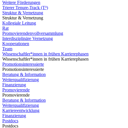
Weitere Förderungen
Trierer Tenure-Track (T³)
Struktur & Vernetzung
Struktur & Vernetzung
Kollegiale Leitung
Rat
Promovierendenvollversammlung
Interdisziplinäre Vernetzung
Kooperationen
Team
Wissenschaftler*innen in frühen Karrierephasen
Wissenschaftler*innen in frühen Karrierephasen
Promotionsinteressierte
Promotionsinteressierte
Beratung & Information
Weiterqualifizierung
Finanzierung
Promovierende
Promovierende
Beratung & Information
Weiterqualifizierung
Karriereentwicklung
Finanzierung
Postdocs
Postdocs