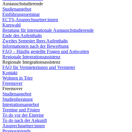
Austauschstudierende
Studienangebot
Einführungsseminar
ECTS-Ansprechpartner:innen
Kurswahl
Beratung für internationale Austauschstudierende
Ende des Aufenthalts
Zweites Semester Ihres Aufenthalts
Informationen nach der Bewerbung
FAQ – Häufig gestellte Fragen und Antworten
Regionale Integrationsassistenz
Regionale Integrationsassistenz
FAQ für Vermieterinnen und Vermieter
Kontakt
Wohnen in Trier
Freemover
Freemover
Studienangebot
Studienberatung
Integrationsangebot
Termine und Fristen
To do vor der Einreise
To do nach der Ankunft
Ansprechpartner:innen
Promovierende