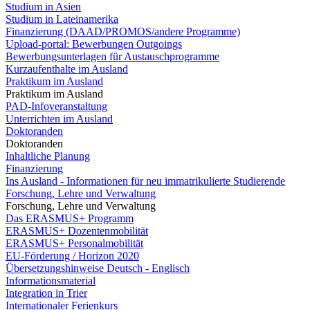
Studium in Asien
Studium in Lateinamerika
Finanzierung (DAAD/PROMOS/andere Programme)
Upload-portal: Bewerbungen Outgoings
Bewerbungsunterlagen für Austauschprogramme
Kurzaufenthalte im Ausland
Praktikum im Ausland
Praktikum im Ausland
PAD-Infoveranstaltung
Unterrichten im Ausland
Doktoranden
Doktoranden
Inhaltliche Planung
Finanzierung
Ins Ausland - Informationen für neu immatrikulierte Studierende
Forschung, Lehre und Verwaltung
Forschung, Lehre und Verwaltung
Das ERASMUS+ Programm
ERASMUS+ Dozentenmobilität
ERASMUS+ Personalmobilität
EU-Förderung / Horizon 2020
Übersetzungshinweise Deutsch - Englisch
Informationsmaterial
Integration in Trier
Internationaler Ferienkurs