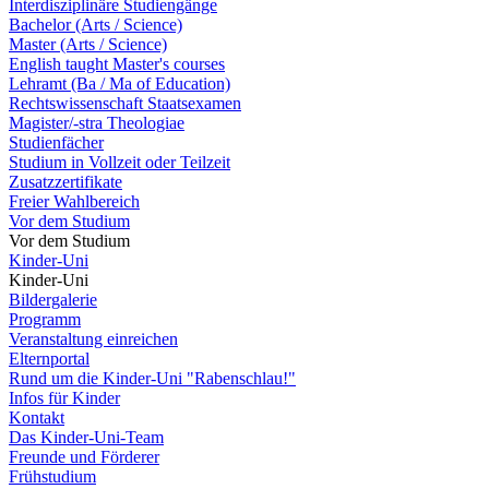
Interdisziplinäre Studiengänge
Bachelor (Arts / Science)
Master (Arts / Science)
English taught Master's courses
Lehramt (Ba / Ma of Education)
Rechtswissenschaft Staatsexamen
Magister/-stra Theologiae
Studienfächer
Studium in Vollzeit oder Teilzeit
Zusatzzertifikate
Freier Wahlbereich
Vor dem Studium
Vor dem Studium
Kinder-Uni
Kinder-Uni
Bildergalerie
Programm
Veranstaltung einreichen
Elternportal
Rund um die Kinder-Uni "Rabenschlau!"
Infos für Kinder
Kontakt
Das Kinder-Uni-Team
Freunde und Förderer
Frühstudium