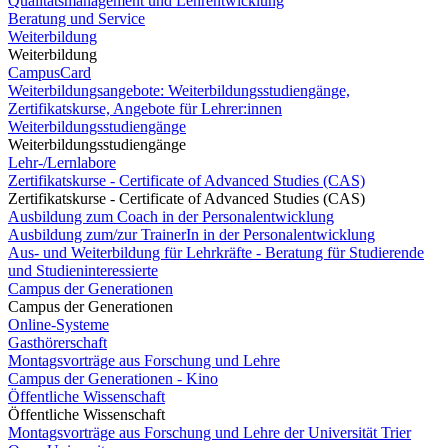
Qualitätsmanagement und Lehrentwicklung
Beratung und Service
Weiterbildung
Weiterbildung
CampusCard
Weiterbildungsangebote: Weiterbildungsstudiengänge,
Zertifikatskurse, Angebote für Lehrer:innen
Weiterbildungsstudiengänge
Weiterbildungsstudiengänge
Lehr-/Lernlabore
Zertifikatskurse - Certificate of Advanced Studies (CAS)
Zertifikatskurse - Certificate of Advanced Studies (CAS)
Ausbildung zum Coach in der Personalentwicklung
Ausbildung zum/zur TrainerIn in der Personalentwicklung
Aus- und Weiterbildung für Lehrkräfte - Beratung für Studierende
und Studieninteressierte
Campus der Generationen
Campus der Generationen
Online-Systeme
Gasthörerschaft
Montagsvorträge aus Forschung und Lehre
Campus der Generationen - Kino
Öffentliche Wissenschaft
Öffentliche Wissenschaft
Montagsvorträge aus Forschung und Lehre der Universität Trier