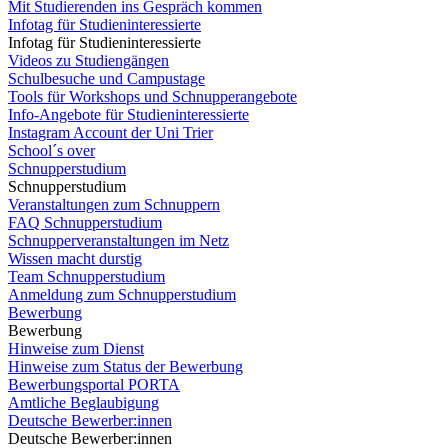
Mit Studierenden ins Gespräch kommen
Infotag für Studieninteressierte
Infotag für Studieninteressierte
Videos zu Studiengängen
Schulbesuche und Campustage
Tools für Workshops und Schnupperangebote
Info-Angebote für Studieninteressierte
Instagram Account der Uni Trier
School´s over
Schnupperstudium
Schnupperstudium
Veranstaltungen zum Schnuppern
FAQ Schnupperstudium
Schnupperveranstaltungen im Netz
Wissen macht durstig
Team Schnupperstudium
Anmeldung zum Schnupperstudium
Bewerbung
Bewerbung
Hinweise zum Dienst
Hinweise zum Status der Bewerbung
Bewerbungsportal PORTA
Amtliche Beglaubigung
Deutsche Bewerber:innen
Deutsche Bewerber:innen