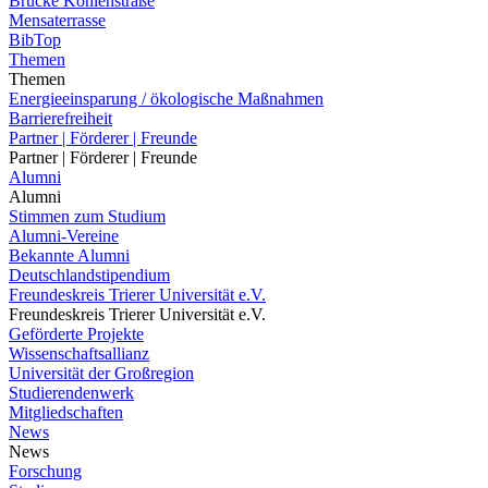
Brücke Kohlenstraße
Mensaterrasse
BibTop
Themen
Themen
Energieeinsparung / ökologische Maßnahmen
Barrierefreiheit
Partner | Förderer | Freunde
Partner | Förderer | Freunde
Alumni
Alumni
Stimmen zum Studium
Alumni-Vereine
Bekannte Alumni
Deutschlandstipendium
Freundeskreis Trierer Universität e.V.
Freundeskreis Trierer Universität e.V.
Geförderte Projekte
Wissenschaftsallianz
Universität der Großregion
Studierendenwerk
Mitgliedschaften
News
News
Forschung