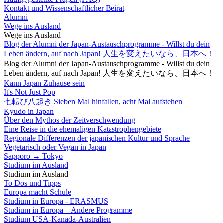
Kontakt und Wissenschaftlicher Beirat
Alumni
Wege ins Ausland
Wege ins Ausland
Blog der Alumni der Japan-Austauschprogramme - Willst du dein
Leben ändern, auf nach Japan! 人生を変えたいなら、日本へ！
Blog der Alumni der Japan-Austauschprogramme - Willst du dein
Leben ändern, auf nach Japan! 人生を変えたいなら、日本へ！
Kann Japan Zuhause sein
It's Not Just Pop
七転び八起き Sieben Mal hinfallen, acht Mal aufstehen
Kyudo in Japan
Über den Mythos der Zeitverschwendung
Eine Reise in die ehemaligen Katastrophengebiete
Regionale Differenzen der japanischen Kultur und Sprache
Vegetarisch oder Vegan in Japan
Sapporo → Tokyo
Studium im Ausland
Studium im Ausland
To Dos und Tipps
Europa macht Schule
Studium in Europa - ERASMUS
Studium in Europa – Andere Programme
Studium USA-Kanada-Australien