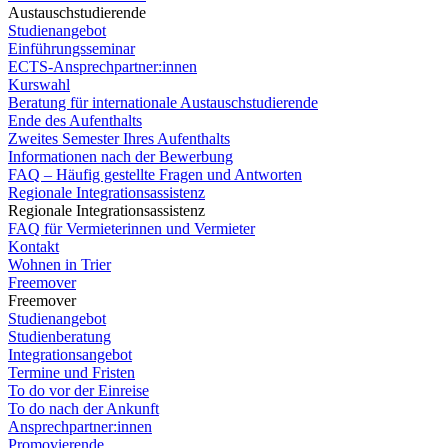
Austauschstudierende
Studienangebot
Einführungsseminar
ECTS-Ansprechpartner:innen
Kurswahl
Beratung für internationale Austauschstudierende
Ende des Aufenthalts
Zweites Semester Ihres Aufenthalts
Informationen nach der Bewerbung
FAQ – Häufig gestellte Fragen und Antworten
Regionale Integrationsassistenz
Regionale Integrationsassistenz
FAQ für Vermieterinnen und Vermieter
Kontakt
Wohnen in Trier
Freemover
Freemover
Studienangebot
Studienberatung
Integrationsangebot
Termine und Fristen
To do vor der Einreise
To do nach der Ankunft
Ansprechpartner:innen
Promovierende