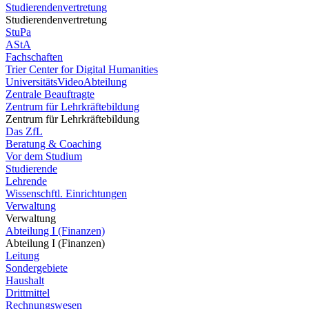
Studierendenvertretung
Studierendenvertretung
StuPa
AStA
Fachschaften
Trier Center for Digital Humanities
UniversitätsVideoAbteilung
Zentrale Beauftragte
Zentrum für Lehrkräftebildung
Zentrum für Lehrkräftebildung
Das ZfL
Beratung & Coaching
Vor dem Studium
Studierende
Lehrende
Wissenschftl. Einrichtungen
Verwaltung
Verwaltung
Abteilung I (Finanzen)
Abteilung I (Finanzen)
Leitung
Sondergebiete
Haushalt
Drittmittel
Rechnungswesen