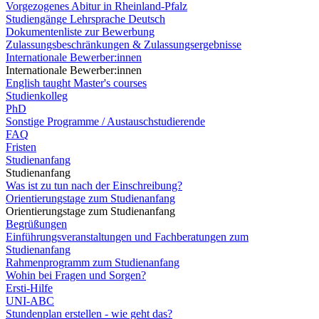
Vorgezogenes Abitur in Rheinland-Pfalz
Studiengänge Lehrsprache Deutsch
Dokumentenliste zur Bewerbung
Zulassungsbeschränkungen & Zulassungsergebnisse
Internationale Bewerber:innen
Internationale Bewerber:innen
English taught Master's courses
Studienkolleg
PhD
Sonstige Programme / Austauschstudierende
FAQ
Fristen
Studienanfang
Studienanfang
Was ist zu tun nach der Einschreibung?
Orientierungstage zum Studienanfang
Orientierungstage zum Studienanfang
Begrüßungen
Einführungsveranstaltungen und Fachberatungen zum
Studienanfang
Rahmenprogramm zum Studienanfang
Wohin bei Fragen und Sorgen?
Ersti-Hilfe
UNI-ABC
Stundenplan erstellen - wie geht das?