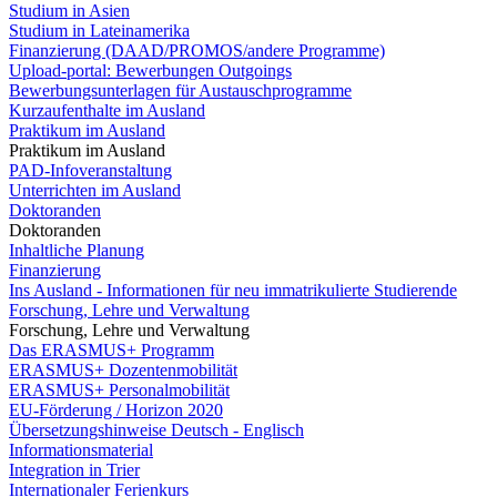
Studium in Asien
Studium in Lateinamerika
Finanzierung (DAAD/PROMOS/andere Programme)
Upload-portal: Bewerbungen Outgoings
Bewerbungsunterlagen für Austauschprogramme
Kurzaufenthalte im Ausland
Praktikum im Ausland
Praktikum im Ausland
PAD-Infoveranstaltung
Unterrichten im Ausland
Doktoranden
Doktoranden
Inhaltliche Planung
Finanzierung
Ins Ausland - Informationen für neu immatrikulierte Studierende
Forschung, Lehre und Verwaltung
Forschung, Lehre und Verwaltung
Das ERASMUS+ Programm
ERASMUS+ Dozentenmobilität
ERASMUS+ Personalmobilität
EU-Förderung / Horizon 2020
Übersetzungshinweise Deutsch - Englisch
Informationsmaterial
Integration in Trier
Internationaler Ferienkurs