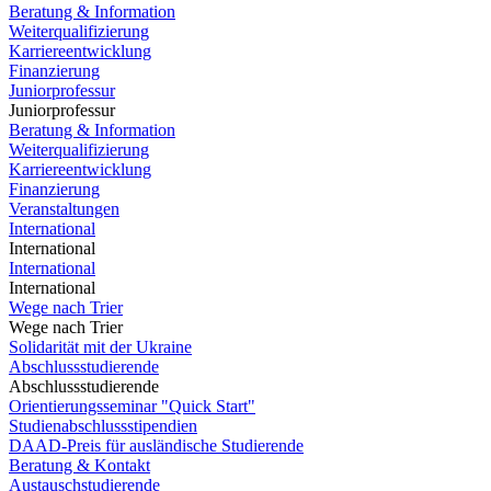
Beratung & Information
Weiterqualifizierung
Karriereentwicklung
Finanzierung
Juniorprofessur
Juniorprofessur
Beratung & Information
Weiterqualifizierung
Karriereentwicklung
Finanzierung
Veranstaltungen
International
International
International
International
Wege nach Trier
Wege nach Trier
Solidarität mit der Ukraine
Abschlussstudierende
Abschlussstudierende
Orientierungsseminar "Quick Start"
Studienabschlussstipendien
DAAD-Preis für ausländische Studierende
Beratung & Kontakt
Austauschstudierende