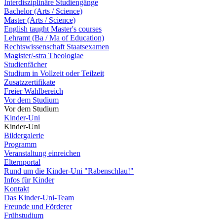
Interdisziplinäre Studiengänge
Bachelor (Arts / Science)
Master (Arts / Science)
English taught Master's courses
Lehramt (Ba / Ma of Education)
Rechtswissenschaft Staatsexamen
Magister/-stra Theologiae
Studienfächer
Studium in Vollzeit oder Teilzeit
Zusatzzertifikate
Freier Wahlbereich
Vor dem Studium
Vor dem Studium
Kinder-Uni
Kinder-Uni
Bildergalerie
Programm
Veranstaltung einreichen
Elternportal
Rund um die Kinder-Uni "Rabenschlau!"
Infos für Kinder
Kontakt
Das Kinder-Uni-Team
Freunde und Förderer
Frühstudium