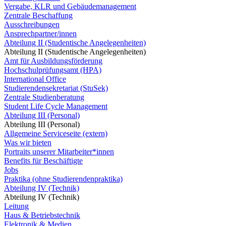
Vergabe, KLR und Gebäudemanagement
Zentrale Beschaffung
Ausschreibungen
Ansprechpartner/innen
Abteilung II (Studentische Angelegenheiten)
Abteilung II (Studentische Angelegenheiten)
Amt für Ausbildungsförderung
Hochschulprüfungsamt (HPA)
International Office
Studierendensekretariat (StuSek)
Zentrale Studienberatung
Student Life Cycle Management
Abteilung III (Personal)
Abteilung III (Personal)
Allgemeine Serviceseite (extern)
Was wir bieten
Portraits unserer Mitarbeiter*innen
Benefits für Beschäftigte
Jobs
Praktika (ohne Studierendenpraktika)
Abteilung IV (Technik)
Abteilung IV (Technik)
Leitung
Haus & Betriebstechnik
Elektronik & Medien