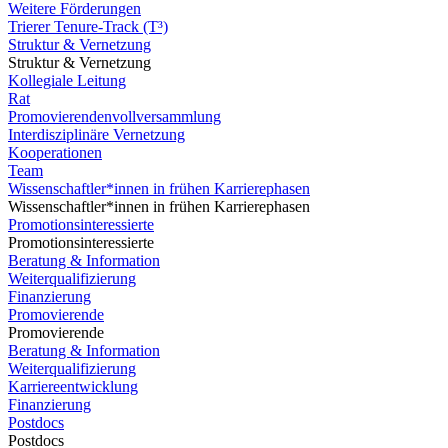
Weitere Förderungen
Trierer Tenure-Track (T³)
Struktur & Vernetzung
Struktur & Vernetzung
Kollegiale Leitung
Rat
Promovierendenvollversammlung
Interdisziplinäre Vernetzung
Kooperationen
Team
Wissenschaftler*innen in frühen Karrierephasen
Wissenschaftler*innen in frühen Karrierephasen
Promotionsinteressierte
Promotionsinteressierte
Beratung & Information
Weiterqualifizierung
Finanzierung
Promovierende
Promovierende
Beratung & Information
Weiterqualifizierung
Karriereentwicklung
Finanzierung
Postdocs
Postdocs