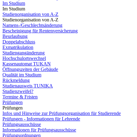
Im Studium
Im Studium
Studienorganisation von A-Z
Studienorganisation von A-Z
Namens-/Geschlechtsänderung
Bescheinigung für Rentenversicherung
Beurlaubung
Doppelabschluss
Exmatrikulation
Studiengangänderung
Hochschulortswechsel
Kassenautomat TUKAN
Öffnungszeiten der Gebäude
Qualität im Studium
Rückmeldung
Studienausweis TUNIKA
Studienzweifel?
Termine & Fristen
Prüfungen
Prüfungen
Infos und Hinweise zur Prüfungsorganisation für Studierende
Prüfungen - Informationen für Lehrende
Prüfungsausschüsse
Informationen für Prüfungsausschüsse
Prüfungsordnungen