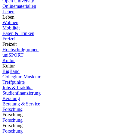
Open University
Onlinematerialien
Leben
Leben
Wohnen
Mobilität
Essen & Trinken
Freizeit
Freizeit
Hochschulgruppen
uniSPORT
Kultur
Kultur
BigBand
Collegium Musicum
Treffpunkte
Jobs & Praktika
Studienfinanzierung
Beratung
Beratung & Service
Forschung
Forschung
Forschung
Forschung
Forschung