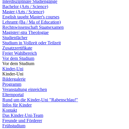
Interdisziplinäre Studiengänge
Bachelor (Arts / Science)
Master (Arts / Science)
English taught Master's courses
Lehramt (Ba / Ma of Education)
Rechtswissenschaft Staatsexamen
Magister/-stra Theologiae
Studienfächer
Studium in Vollzeit oder Teilzeit
Zusatzzertifikate
Freier Wahlbereich
Vor dem Studium
Vor dem Studium
Kinder-Uni
Kinder-Uni
Bildergalerie
Programm
Veranstaltung einreichen
Elternportal
Rund um die Kinder-Uni "Rabenschlau!"
Infos für Kinder
Kontakt
Das Kinder-Uni-Team
Freunde und Förderer
Frühstudium