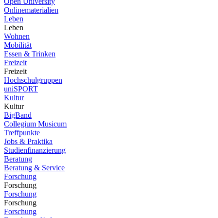
Open University
Onlinematerialien
Leben
Leben
Wohnen
Mobilität
Essen & Trinken
Freizeit
Freizeit
Hochschulgruppen
uniSPORT
Kultur
Kultur
BigBand
Collegium Musicum
Treffpunkte
Jobs & Praktika
Studienfinanzierung
Beratung
Beratung & Service
Forschung
Forschung
Forschung
Forschung
Forschung