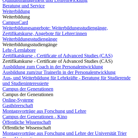
Qualitätsmanagement und Lehrentwicklung
Beratung und Service
Weiterbildung
Weiterbildung
CampusCard
Weiterbildungsangebote: Weiterbildungsstudiengänge,
Zertifikatskurse, Angebote für Lehrer:innen
Weiterbildungsstudiengänge
Weiterbildungsstudiengänge
Lehr-/Lernlabore
Zertifikatskurse - Certificate of Advanced Studies (CAS)
Zertifikatskurse - Certificate of Advanced Studies (CAS)
Ausbildung zum Coach in der Personalentwicklung
Ausbildung zum/zur TrainerIn in der Personalentwicklung
Aus- und Weiterbildung für Lehrkräfte - Beratung für Studierende
und Studieninteressierte
Campus der Generationen
Campus der Generationen
Online-Systeme
Gasthörerschaft
Montagsvorträge aus Forschung und Lehre
Campus der Generationen - Kino
Öffentliche Wissenschaft
Öffentliche Wissenschaft
Montagsvorträge aus Forschung und Lehre der Universität Trier