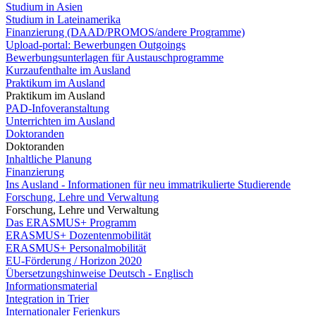
Studium in Asien
Studium in Lateinamerika
Finanzierung (DAAD/PROMOS/andere Programme)
Upload-portal: Bewerbungen Outgoings
Bewerbungsunterlagen für Austauschprogramme
Kurzaufenthalte im Ausland
Praktikum im Ausland
Praktikum im Ausland
PAD-Infoveranstaltung
Unterrichten im Ausland
Doktoranden
Doktoranden
Inhaltliche Planung
Finanzierung
Ins Ausland - Informationen für neu immatrikulierte Studierende
Forschung, Lehre und Verwaltung
Forschung, Lehre und Verwaltung
Das ERASMUS+ Programm
ERASMUS+ Dozentenmobilität
ERASMUS+ Personalmobilität
EU-Förderung / Horizon 2020
Übersetzungshinweise Deutsch - Englisch
Informationsmaterial
Integration in Trier
Internationaler Ferienkurs