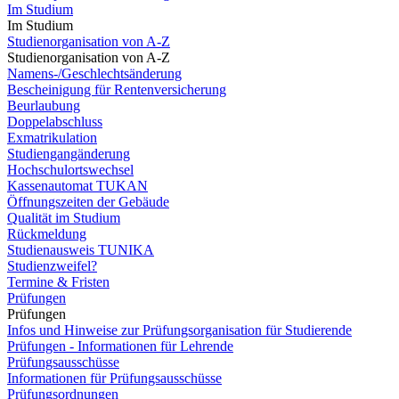
Im Studium
Im Studium
Studienorganisation von A-Z
Studienorganisation von A-Z
Namens-/Geschlechtsänderung
Bescheinigung für Rentenversicherung
Beurlaubung
Doppelabschluss
Exmatrikulation
Studiengangänderung
Hochschulortswechsel
Kassenautomat TUKAN
Öffnungszeiten der Gebäude
Qualität im Studium
Rückmeldung
Studienausweis TUNIKA
Studienzweifel?
Termine & Fristen
Prüfungen
Prüfungen
Infos und Hinweise zur Prüfungsorganisation für Studierende
Prüfungen - Informationen für Lehrende
Prüfungsausschüsse
Informationen für Prüfungsausschüsse
Prüfungsordnungen