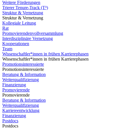
Weitere Förderungen
Trierer Tenure-Track (T³)
Struktur & Vernetzung
Struktur & Vernetzung
Kollegiale Leitung
Rat
Promovierendenvollversammlung
Interdisziplinäre Vernetzung
Kooperationen
Team
Wissenschaftler*innen in frühen Karrierephasen
Wissenschaftler*innen in frühen Karrierephasen
Promotionsinteressierte
Promotionsinteressierte
Beratung & Information
Weiterqualifizierung
Finanzierung
Promovierende
Promovierende
Beratung & Information
Weiterqualifizierung
Karriereentwicklung
Finanzierung
Postdocs
Postdocs