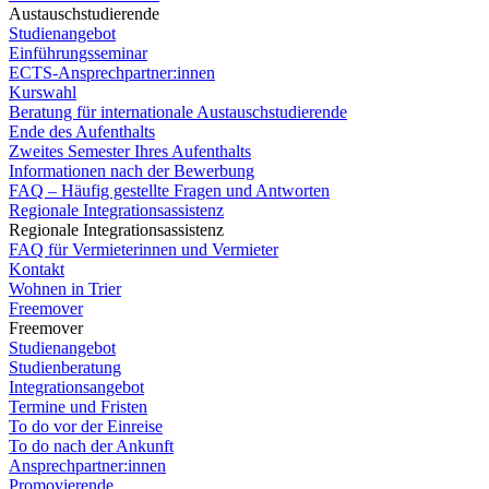
Austauschstudierende
Studienangebot
Einführungsseminar
ECTS-Ansprechpartner:innen
Kurswahl
Beratung für internationale Austauschstudierende
Ende des Aufenthalts
Zweites Semester Ihres Aufenthalts
Informationen nach der Bewerbung
FAQ – Häufig gestellte Fragen und Antworten
Regionale Integrationsassistenz
Regionale Integrationsassistenz
FAQ für Vermieterinnen und Vermieter
Kontakt
Wohnen in Trier
Freemover
Freemover
Studienangebot
Studienberatung
Integrationsangebot
Termine und Fristen
To do vor der Einreise
To do nach der Ankunft
Ansprechpartner:innen
Promovierende