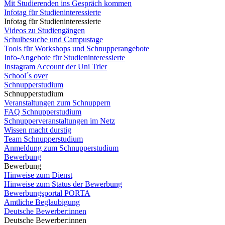
Mit Studierenden ins Gespräch kommen
Infotag für Studieninteressierte
Infotag für Studieninteressierte
Videos zu Studiengängen
Schulbesuche und Campustage
Tools für Workshops und Schnupperangebote
Info-Angebote für Studieninteressierte
Instagram Account der Uni Trier
School´s over
Schnupperstudium
Schnupperstudium
Veranstaltungen zum Schnuppern
FAQ Schnupperstudium
Schnupperveranstaltungen im Netz
Wissen macht durstig
Team Schnupperstudium
Anmeldung zum Schnupperstudium
Bewerbung
Bewerbung
Hinweise zum Dienst
Hinweise zum Status der Bewerbung
Bewerbungsportal PORTA
Amtliche Beglaubigung
Deutsche Bewerber:innen
Deutsche Bewerber:innen