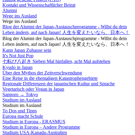
Kontakt und Wissenschaftlicher Beirat
Alumni
Wege ins Ausland
Wege ins Ausland
Blog der Alumni der Japan-Austauschprogramme - Willst du dein
Leben ändern, auf nach Japan! 人生を変えたいなら、日本へ！
Blog der Alumni der Japan-Austauschprogramme - Willst du dein
Leben ändern, auf nach Japan! 人生を変えたいなら、日本へ！
Kann Japan Zuhause sein
It's Not Just Pop
七転び八起き Sieben Mal hinfallen, acht Mal aufstehen
Kyudo in Japan
Über den Mythos der Zeitverschwendung
Eine Reise in die ehemaligen Katastrophengebiete
Regionale Differenzen der japanischen Kultur und Sprache
Vegetarisch oder Vegan in Japan
Sapporo → Tokyo
Studium im Ausland
Studium im Ausland
To Dos und Tipps
Europa macht Schule
Studium in Europa - ERASMUS
Studium in Europa – Andere Programme
Studium USA-Kanada-Australien