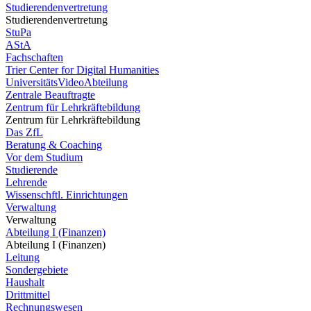
Studierendenvertretung
Studierendenvertretung
StuPa
AStA
Fachschaften
Trier Center for Digital Humanities
UniversitätsVideoAbteilung
Zentrale Beauftragte
Zentrum für Lehrkräftebildung
Zentrum für Lehrkräftebildung
Das ZfL
Beratung & Coaching
Vor dem Studium
Studierende
Lehrende
Wissenschftl. Einrichtungen
Verwaltung
Verwaltung
Abteilung I (Finanzen)
Abteilung I (Finanzen)
Leitung
Sondergebiete
Haushalt
Drittmittel
Rechnungswesen