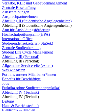
Vergabe, KLR und Gebäudemanagement
Zentrale Beschaffung
Ausschreibungen
Ansprechpartner/innen
Abteilung II (Studentische Angelegenheiten)
Abteilung II (Studentische Angelegenheiten)
Amt für Ausbildungsförderung
Hochschulprüfungsamt (HPA)
International Office
Studierendensekretariat (StuSek)
Zentrale Studienberatung
Student Life Cycle Management
Abteilung III (Personal)
Abteilung III (Personal)
Allgemeine Serviceseite (extern)
Was wir bieten
Portraits unserer Mitarbeiter*innen
Benefits für Beschäftigte
Jobs
Praktika (ohne Studierendenpraktika)
Abteilung IV (Technik)
Abteilung IV (Technik)
Leitung
Haus & Betriebstechnik
Elektronik & Medien