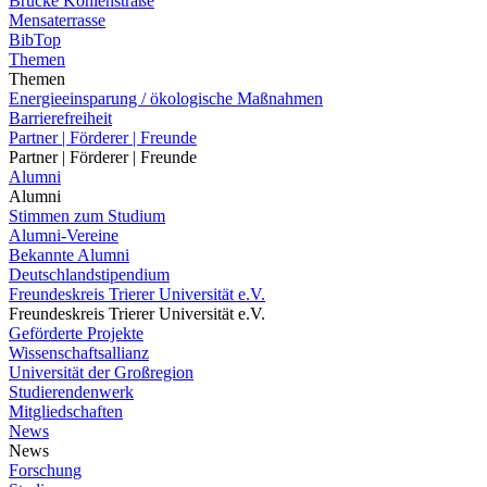
Brücke Kohlenstraße
Mensaterrasse
BibTop
Themen
Themen
Energieeinsparung / ökologische Maßnahmen
Barrierefreiheit
Partner | Förderer | Freunde
Partner | Förderer | Freunde
Alumni
Alumni
Stimmen zum Studium
Alumni-Vereine
Bekannte Alumni
Deutschlandstipendium
Freundeskreis Trierer Universität e.V.
Freundeskreis Trierer Universität e.V.
Geförderte Projekte
Wissenschaftsallianz
Universität der Großregion
Studierendenwerk
Mitgliedschaften
News
News
Forschung