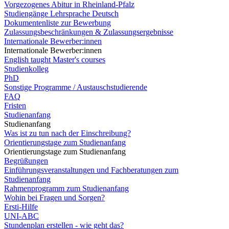
Vorgezogenes Abitur in Rheinland-Pfalz
Studiengänge Lehrsprache Deutsch
Dokumentenliste zur Bewerbung
Zulassungsbeschränkungen & Zulassungsergebnisse
Internationale Bewerber:innen
Internationale Bewerber:innen
English taught Master's courses
Studienkolleg
PhD
Sonstige Programme / Austauschstudierende
FAQ
Fristen
Studienanfang
Studienanfang
Was ist zu tun nach der Einschreibung?
Orientierungstage zum Studienanfang
Orientierungstage zum Studienanfang
Begrüßungen
Einführungsveranstaltungen und Fachberatungen zum
Studienanfang
Rahmenprogramm zum Studienanfang
Wohin bei Fragen und Sorgen?
Ersti-Hilfe
UNI-ABC
Stundenplan erstellen - wie geht das?