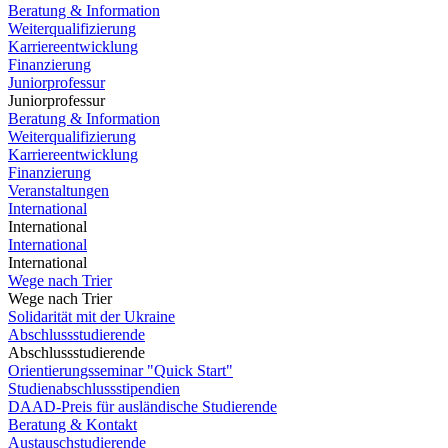
Beratung & Information
Weiterqualifizierung
Karriereentwicklung
Finanzierung
Juniorprofessur
Juniorprofessur
Beratung & Information
Weiterqualifizierung
Karriereentwicklung
Finanzierung
Veranstaltungen
International
International
International
International
Wege nach Trier
Wege nach Trier
Solidarität mit der Ukraine
Abschlussstudierende
Abschlussstudierende
Orientierungsseminar "Quick Start"
Studienabschlussstipendien
DAAD-Preis für ausländische Studierende
Beratung & Kontakt
Austauschstudierende