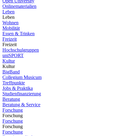
Open University
Onlinematerialien
Leben
Leben
Wohnen
Mobilität
Essen & Trinken
Freizeit
Freizeit
Hochschulgruppen
uniSPORT
Kultur
Kultur
BigBand
Collegium Musicum
Treffpunkte
Jobs & Praktika
Studienfinanzierung
Beratung
Beratung & Service
Forschung
Forschung
Forschung
Forschung
Forschung