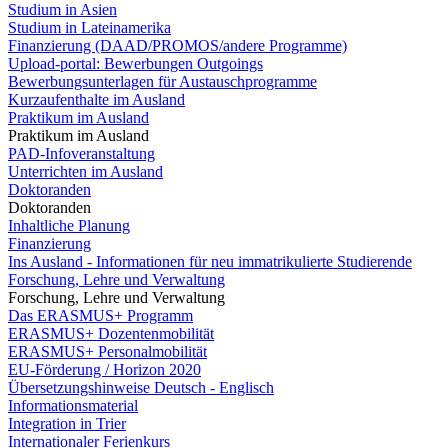
Studium in Asien
Studium in Lateinamerika
Finanzierung (DAAD/PROMOS/andere Programme)
Upload-portal: Bewerbungen Outgoings
Bewerbungsunterlagen für Austauschprogramme
Kurzaufenthalte im Ausland
Praktikum im Ausland
Praktikum im Ausland
PAD-Infoveranstaltung
Unterrichten im Ausland
Doktoranden
Doktoranden
Inhaltliche Planung
Finanzierung
Ins Ausland - Informationen für neu immatrikulierte Studierende
Forschung, Lehre und Verwaltung
Forschung, Lehre und Verwaltung
Das ERASMUS+ Programm
ERASMUS+ Dozentenmobilität
ERASMUS+ Personalmobilität
EU-Förderung / Horizon 2020
Übersetzungshinweise Deutsch - Englisch
Informationsmaterial
Integration in Trier
Internationaler Ferienkurs