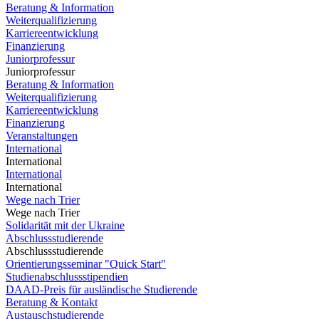
Beratung & Information
Weiterqualifizierung
Karriereentwicklung
Finanzierung
Juniorprofessur
Juniorprofessur
Beratung & Information
Weiterqualifizierung
Karriereentwicklung
Finanzierung
Veranstaltungen
International
International
International
International
Wege nach Trier
Wege nach Trier
Solidarität mit der Ukraine
Abschlussstudierende
Abschlussstudierende
Orientierungsseminar "Quick Start"
Studienabschlussstipendien
DAAD-Preis für ausländische Studierende
Beratung & Kontakt
Austauschstudierende