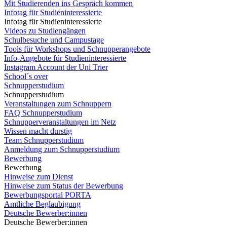
Mit Studierenden ins Gespräch kommen
Infotag für Studieninteressierte
Infotag für Studieninteressierte
Videos zu Studiengängen
Schulbesuche und Campustage
Tools für Workshops und Schnupperangebote
Info-Angebote für Studieninteressierte
Instagram Account der Uni Trier
School´s over
Schnupperstudium
Schnupperstudium
Veranstaltungen zum Schnuppern
FAQ Schnupperstudium
Schnupperveranstaltungen im Netz
Wissen macht durstig
Team Schnupperstudium
Anmeldung zum Schnupperstudium
Bewerbung
Bewerbung
Hinweise zum Dienst
Hinweise zum Status der Bewerbung
Bewerbungsportal PORTA
Amtliche Beglaubigung
Deutsche Bewerber:innen
Deutsche Bewerber:innen