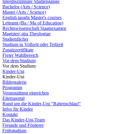
Interdisziplinäre Studiengänge
Bachelor (Arts / Science)
Master (Arts / Science)
English taught Master's courses
Lehramt (Ba / Ma of Education)
Rechtswissenschaft Staatsexamen
Magister/-stra Theologiae
Studienfächer
Studium in Vollzeit oder Teilzeit
Zusatzzertifikate
Freier Wahlbereich
Vor dem Studium
Vor dem Studium
Kinder-Uni
Kinder-Uni
Bildergalerie
Programm
Veranstaltung einreichen
Elternportal
Rund um die Kinder-Uni "Rabenschlau!"
Infos für Kinder
Kontakt
Das Kinder-Uni-Team
Freunde und Förderer
Frühstudium