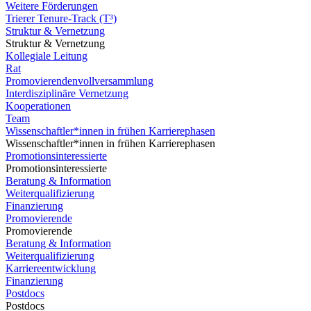
Weitere Förderungen
Trierer Tenure-Track (T³)
Struktur & Vernetzung
Struktur & Vernetzung
Kollegiale Leitung
Rat
Promovierendenvollversammlung
Interdisziplinäre Vernetzung
Kooperationen
Team
Wissenschaftler*innen in frühen Karrierephasen
Wissenschaftler*innen in frühen Karrierephasen
Promotionsinteressierte
Promotionsinteressierte
Beratung & Information
Weiterqualifizierung
Finanzierung
Promovierende
Promovierende
Beratung & Information
Weiterqualifizierung
Karriereentwicklung
Finanzierung
Postdocs
Postdocs