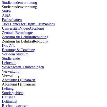
Studierendenvertretung
Studierendenvertretung
StuPa
AStA
Fachschaften
Trier Center for Digital Humanities
UniversitätsVideoAbteilung
Zentrale Beauftragte
Zentrum für Lehrkräftebildung
Zentrum für Lehrkräftebildung
Das ZfL
Beratung & Coaching
Vor dem Studium
Studierende
Lehrende
Wissenschftl. Einrichtungen
Verwaltung
Verwaltung
Abteilung I (Finanzen)
Abteilung I (Finanzen)
Leitung
Sondergebiete
Haushalt
Drittmittel
Rechnungswesen