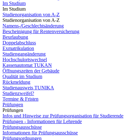
Im Studium
Im Studium
Studienorganisation von A-Z
Studienorganisation von A-Z
Namens-/Geschlechtsänderung
Bescheinigung für Rentenversicherung
Beurlaubung
Doppelabschluss
Exmatrikulation
Studiengangänderung
Hochschulortswechsel
Kassenautomat TUKAN
Öffnungszeiten der Gebäude
Qualität im Studium
Rückmeldung
Studienausweis TUNIKA
Studienzweifel?
Termine & Fristen
Prüfungen
Prüfungen
Infos und Hinweise zur Prüfungsorganisation für Studierende
Prüfungen - Informationen für Lehrende
Prüfungsausschüsse
Informationen für Prüfungsausschüsse
Prüfungsordnungen