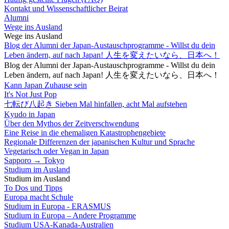
Kontakt und Wissenschaftlicher Beirat
Alumni
Wege ins Ausland
Wege ins Ausland
Blog der Alumni der Japan-Austauschprogramme - Willst du dein
Leben ändern, auf nach Japan! 人生を変えたいなら、日本へ！
Blog der Alumni der Japan-Austauschprogramme - Willst du dein
Leben ändern, auf nach Japan! 人生を変えたいなら、日本へ！
Kann Japan Zuhause sein
It's Not Just Pop
七転び八起き Sieben Mal hinfallen, acht Mal aufstehen
Kyudo in Japan
Über den Mythos der Zeitverschwendung
Eine Reise in die ehemaligen Katastrophengebiete
Regionale Differenzen der japanischen Kultur und Sprache
Vegetarisch oder Vegan in Japan
Sapporo → Tokyo
Studium im Ausland
Studium im Ausland
To Dos und Tipps
Europa macht Schule
Studium in Europa - ERASMUS
Studium in Europa – Andere Programme
Studium USA-Kanada-Australien