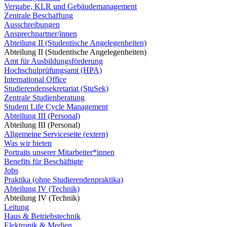
Vergabe, KLR und Gebäudemanagement
Zentrale Beschaffung
Ausschreibungen
Ansprechpartner/innen
Abteilung II (Studentische Angelegenheiten)
Abteilung II (Studentische Angelegenheiten)
Amt für Ausbildungsförderung
Hochschulprüfungsamt (HPA)
International Office
Studierendensekretariat (StuSek)
Zentrale Studienberatung
Student Life Cycle Management
Abteilung III (Personal)
Abteilung III (Personal)
Allgemeine Serviceseite (extern)
Was wir bieten
Portraits unserer Mitarbeiter*innen
Benefits für Beschäftigte
Jobs
Praktika (ohne Studierendenpraktika)
Abteilung IV (Technik)
Abteilung IV (Technik)
Leitung
Haus & Betriebstechnik
Elektronik & Medien