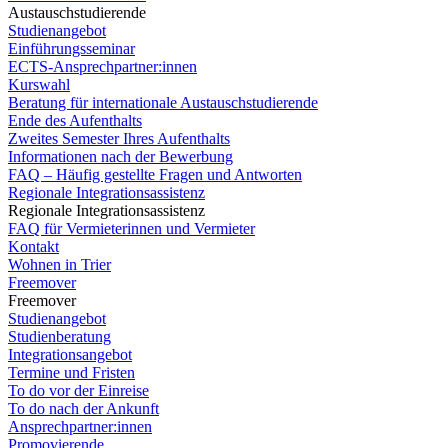
Austauschstudierende
Studienangebot
Einführungsseminar
ECTS-Ansprechpartner:innen
Kurswahl
Beratung für internationale Austauschstudierende
Ende des Aufenthalts
Zweites Semester Ihres Aufenthalts
Informationen nach der Bewerbung
FAQ – Häufig gestellte Fragen und Antworten
Regionale Integrationsassistenz
Regionale Integrationsassistenz
FAQ für Vermieterinnen und Vermieter
Kontakt
Wohnen in Trier
Freemover
Freemover
Studienangebot
Studienberatung
Integrationsangebot
Termine und Fristen
To do vor der Einreise
To do nach der Ankunft
Ansprechpartner:innen
Promovierende