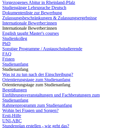
Vorgezogenes Abitur in Rheinland-Pfalz
Studiengänge Lehrsprache Deutsch
Dokumentenliste zur Bewerbung
Zulassungsbeschränkungen & Zulassungsergebnisse
Internationale Bewerber:innen
Internationale Bewerber:innen
English taught Master's courses
Studienkolleg
PhD
Sonstige Programme / Austauschstudierende
FAQ
Fristen
Studienanfang
Studienanfang
Was ist zu tun nach der Einschreibung?
Orientierungstage zum Studienanfang
Orientierungstage zum Studienanfang
Begrüßungen
Einführungsveranstaltungen und Fachberatungen zum
Studienanfang
Rahmenprogramm zum Studienanfang
Wohin bei Fragen und Sorgen?
Ersti-Hilfe
UNI-ABC
Stundenplan erstellen - wie geht das?