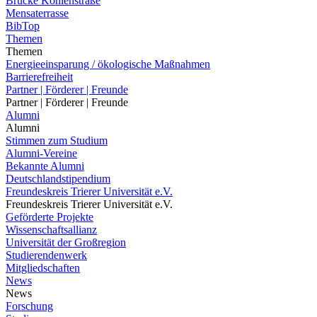
Brücke Kohlenstraße
Mensaterrasse
BibTop
Themen
Themen
Energieeinsparung / ökologische Maßnahmen
Barrierefreiheit
Partner | Förderer | Freunde
Partner | Förderer | Freunde
Alumni
Alumni
Stimmen zum Studium
Alumni-Vereine
Bekannte Alumni
Deutschlandstipendium
Freundeskreis Trierer Universität e.V.
Freundeskreis Trierer Universität e.V.
Geförderte Projekte
Wissenschaftsallianz
Universität der Großregion
Studierendenwerk
Mitgliedschaften
News
News
Forschung