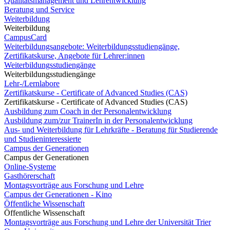
Qualitätsmanagement und Lehrentwicklung
Beratung und Service
Weiterbildung
Weiterbildung
CampusCard
Weiterbildungsangebote: Weiterbildungsstudiengänge,
Zertifikatskurse, Angebote für Lehrer:innen
Weiterbildungsstudiengänge
Weiterbildungsstudiengänge
Lehr-/Lernlabore
Zertifikatskurse - Certificate of Advanced Studies (CAS)
Zertifikatskurse - Certificate of Advanced Studies (CAS)
Ausbildung zum Coach in der Personalentwicklung
Ausbildung zum/zur TrainerIn in der Personalentwicklung
Aus- und Weiterbildung für Lehrkräfte - Beratung für Studierende
und Studieninteressierte
Campus der Generationen
Campus der Generationen
Online-Systeme
Gasthörerschaft
Montagsvorträge aus Forschung und Lehre
Campus der Generationen - Kino
Öffentliche Wissenschaft
Öffentliche Wissenschaft
Montagsvorträge aus Forschung und Lehre der Universität Trier