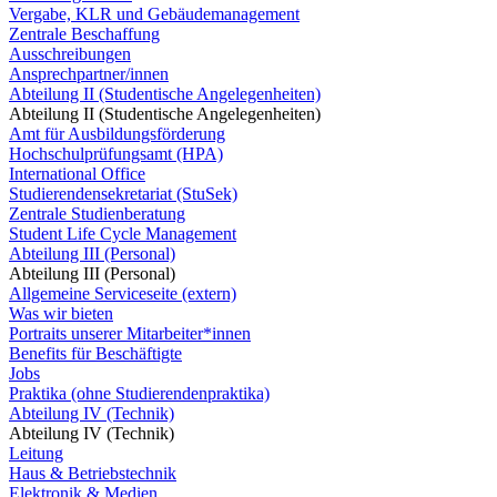
Vergabe, KLR und Gebäudemanagement
Zentrale Beschaffung
Ausschreibungen
Ansprechpartner/innen
Abteilung II (Studentische Angelegenheiten)
Abteilung II (Studentische Angelegenheiten)
Amt für Ausbildungsförderung
Hochschulprüfungsamt (HPA)
International Office
Studierendensekretariat (StuSek)
Zentrale Studienberatung
Student Life Cycle Management
Abteilung III (Personal)
Abteilung III (Personal)
Allgemeine Serviceseite (extern)
Was wir bieten
Portraits unserer Mitarbeiter*innen
Benefits für Beschäftigte
Jobs
Praktika (ohne Studierendenpraktika)
Abteilung IV (Technik)
Abteilung IV (Technik)
Leitung
Haus & Betriebstechnik
Elektronik & Medien