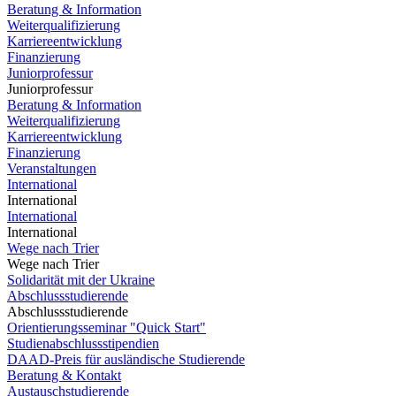
Beratung & Information
Weiterqualifizierung
Karriereentwicklung
Finanzierung
Juniorprofessur
Juniorprofessur
Beratung & Information
Weiterqualifizierung
Karriereentwicklung
Finanzierung
Veranstaltungen
International
International
International
International
Wege nach Trier
Wege nach Trier
Solidarität mit der Ukraine
Abschlussstudierende
Abschlussstudierende
Orientierungsseminar "Quick Start"
Studienabschlussstipendien
DAAD-Preis für ausländische Studierende
Beratung & Kontakt
Austauschstudierende