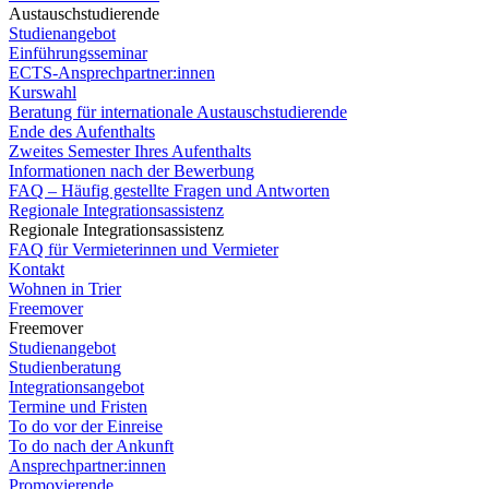
Austauschstudierende
Studienangebot
Einführungsseminar
ECTS-Ansprechpartner:innen
Kurswahl
Beratung für internationale Austauschstudierende
Ende des Aufenthalts
Zweites Semester Ihres Aufenthalts
Informationen nach der Bewerbung
FAQ – Häufig gestellte Fragen und Antworten
Regionale Integrationsassistenz
Regionale Integrationsassistenz
FAQ für Vermieterinnen und Vermieter
Kontakt
Wohnen in Trier
Freemover
Freemover
Studienangebot
Studienberatung
Integrationsangebot
Termine und Fristen
To do vor der Einreise
To do nach der Ankunft
Ansprechpartner:innen
Promovierende