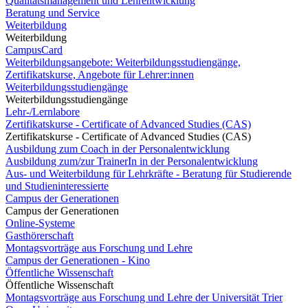
Qualitätsmanagement und Lehrentwicklung
Beratung und Service
Weiterbildung
Weiterbildung
CampusCard
Weiterbildungsangebote: Weiterbildungsstudiengänge,
Zertifikatskurse, Angebote für Lehrer:innen
Weiterbildungsstudiengänge
Weiterbildungsstudiengänge
Lehr-/Lernlabore
Zertifikatskurse - Certificate of Advanced Studies (CAS)
Zertifikatskurse - Certificate of Advanced Studies (CAS)
Ausbildung zum Coach in der Personalentwicklung
Ausbildung zum/zur TrainerIn in der Personalentwicklung
Aus- und Weiterbildung für Lehrkräfte - Beratung für Studierende
und Studieninteressierte
Campus der Generationen
Campus der Generationen
Online-Systeme
Gasthörerschaft
Montagsvorträge aus Forschung und Lehre
Campus der Generationen - Kino
Öffentliche Wissenschaft
Öffentliche Wissenschaft
Montagsvorträge aus Forschung und Lehre der Universität Trier