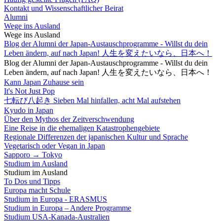
Kontakt und Wissenschaftlicher Beirat
Alumni
Wege ins Ausland
Wege ins Ausland
Blog der Alumni der Japan-Austauschprogramme - Willst du dein
Leben ändern, auf nach Japan! 人生を変えたいなら、日本へ！
Blog der Alumni der Japan-Austauschprogramme - Willst du dein
Leben ändern, auf nach Japan! 人生を変えたいなら、日本へ！
Kann Japan Zuhause sein
It's Not Just Pop
七転び八起き Sieben Mal hinfallen, acht Mal aufstehen
Kyudo in Japan
Über den Mythos der Zeitverschwendung
Eine Reise in die ehemaligen Katastrophengebiete
Regionale Differenzen der japanischen Kultur und Sprache
Vegetarisch oder Vegan in Japan
Sapporo → Tokyo
Studium im Ausland
Studium im Ausland
To Dos und Tipps
Europa macht Schule
Studium in Europa - ERASMUS
Studium in Europa – Andere Programme
Studium USA-Kanada-Australien