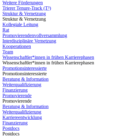
Weitere Förderungen
Trierer Tenure-Track (T³)
Struktur & Vernetzung
Struktur & Vernetzung
Kollegiale Leitung
Rat
Promovierendenvollversammlung
Interdisziplinäre Vernetzung
Kooperationen
Team
Wissenschaftler*innen in frühen Karrierephasen
Wissenschaftler*innen in frühen Karrierephasen
Promotionsinteressierte
Promotionsinteressierte
Beratung & Information
Weiterqualifizierung
Finanzierung
Promovierende
Promovierende
Beratung & Information
Weiterqualifizierung
Karriereentwicklung
Finanzierung
Postdocs
Postdocs