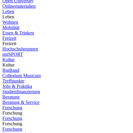
Open University
Onlinematerialien
Leben
Leben
Wohnen
Mobilität
Essen & Trinken
Freizeit
Freizeit
Hochschulgruppen
uniSPORT
Kultur
Kultur
BigBand
Collegium Musicum
Treffpunkte
Jobs & Praktika
Studienfinanzierung
Beratung
Beratung & Service
Forschung
Forschung
Forschung
Forschung
Forschung