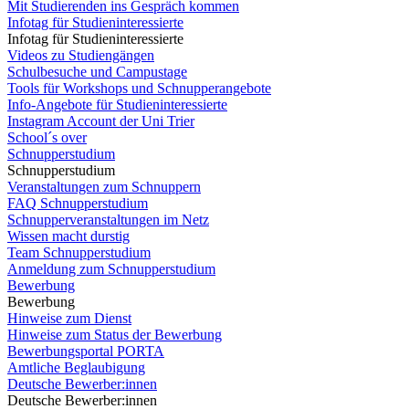
Mit Studierenden ins Gespräch kommen
Infotag für Studieninteressierte
Infotag für Studieninteressierte
Videos zu Studiengängen
Schulbesuche und Campustage
Tools für Workshops und Schnupperangebote
Info-Angebote für Studieninteressierte
Instagram Account der Uni Trier
School´s over
Schnupperstudium
Schnupperstudium
Veranstaltungen zum Schnuppern
FAQ Schnupperstudium
Schnupperveranstaltungen im Netz
Wissen macht durstig
Team Schnupperstudium
Anmeldung zum Schnupperstudium
Bewerbung
Bewerbung
Hinweise zum Dienst
Hinweise zum Status der Bewerbung
Bewerbungsportal PORTA
Amtliche Beglaubigung
Deutsche Bewerber:innen
Deutsche Bewerber:innen