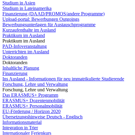
Studium in Asien
Studium in Lateinamerika
Finanzierung (DAAD/PROMOS/andere Programme)
Upload-portal: Bewerbungen Outgoings
Bewerbungsunterlagen für Austauschprogramme
Kurzaufenthalte im Ausland
Praktikum im Ausland
Praktikum im Ausland
PAD-Infoveranstaltung
Unterrichten im Ausland
Doktoranden
Doktoranden
Inhaltliche Planung
Finanzierung
Ins Ausland - Informationen für neu immatrikulierte Studierende
Forschung, Lehre und Verwaltung
Forschung, Lehre und Verwaltung
Das ERASMUS+ Programm
ERASMUS+ Dozentenmobilität
ERASMUS+ Personalmobilität
EU-Förderung / Horizon 2020
Übersetzungshinweise Deutsch - Englisch
Informationsmaterial
Integration in Trier
Internationaler Ferienkurs