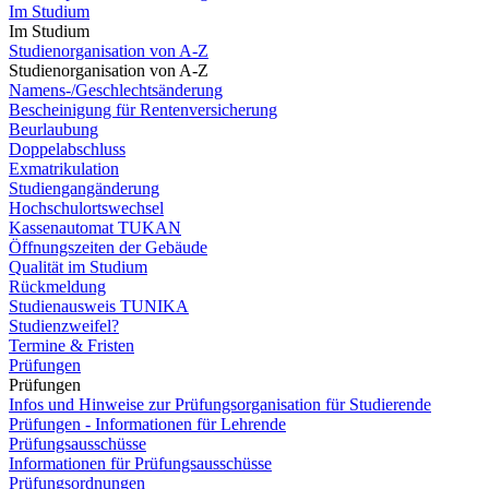
Im Studium
Im Studium
Studienorganisation von A-Z
Studienorganisation von A-Z
Namens-/Geschlechtsänderung
Bescheinigung für Rentenversicherung
Beurlaubung
Doppelabschluss
Exmatrikulation
Studiengangänderung
Hochschulortswechsel
Kassenautomat TUKAN
Öffnungszeiten der Gebäude
Qualität im Studium
Rückmeldung
Studienausweis TUNIKA
Studienzweifel?
Termine & Fristen
Prüfungen
Prüfungen
Infos und Hinweise zur Prüfungsorganisation für Studierende
Prüfungen - Informationen für Lehrende
Prüfungsausschüsse
Informationen für Prüfungsausschüsse
Prüfungsordnungen