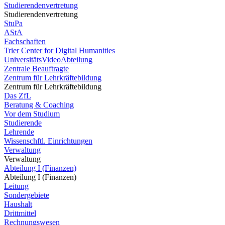
Studierendenvertretung
Studierendenvertretung
StuPa
AStA
Fachschaften
Trier Center for Digital Humanities
UniversitätsVideoAbteilung
Zentrale Beauftragte
Zentrum für Lehrkräftebildung
Zentrum für Lehrkräftebildung
Das ZfL
Beratung & Coaching
Vor dem Studium
Studierende
Lehrende
Wissenschftl. Einrichtungen
Verwaltung
Verwaltung
Abteilung I (Finanzen)
Abteilung I (Finanzen)
Leitung
Sondergebiete
Haushalt
Drittmittel
Rechnungswesen