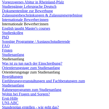
Vorgezogenes Abitur in Rheinland-Pfalz
Studiengänge Lehrsprache Deutsch
Dokumentenliste zur Bewerbung
Zulassungsbeschränkungen & Zulassungsergebnisse
Internationale Bewerber:innen
Internationale Bewerber:innen
English taught Master's courses
Studienkolleg
PhD
Sonstige Programme / Austauschstudierende
FAQ
Fristen
Studienanfang
Studienanfang
Was ist zu tun nach der Einschreibung?
Orientierungstage zum Studienanfang
Orientierungstage zum Studienanfang
Begrüßungen
Einführungsveranstaltungen und Fachberatungen zum
Studienanfang
Rahmenprogramm zum Studienanfang
Wohin bei Fragen und Sorgen?
Ersti-Hilfe
UNI-ABC
Stundenplan erstellen - wie geht das?