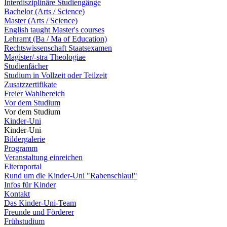
Interdisziplinäre Studiengänge
Bachelor (Arts / Science)
Master (Arts / Science)
English taught Master's courses
Lehramt (Ba / Ma of Education)
Rechtswissenschaft Staatsexamen
Magister/-stra Theologiae
Studienfächer
Studium in Vollzeit oder Teilzeit
Zusatzzertifikate
Freier Wahlbereich
Vor dem Studium
Vor dem Studium
Kinder-Uni
Kinder-Uni
Bildergalerie
Programm
Veranstaltung einreichen
Elternportal
Rund um die Kinder-Uni "Rabenschlau!"
Infos für Kinder
Kontakt
Das Kinder-Uni-Team
Freunde und Förderer
Frühstudium