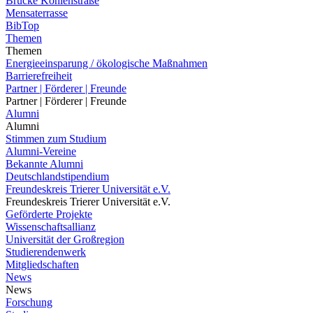
Brücke Kohlenstraße
Mensaterrasse
BibTop
Themen
Themen
Energieeinsparung / ökologische Maßnahmen
Barrierefreiheit
Partner | Förderer | Freunde
Partner | Förderer | Freunde
Alumni
Alumni
Stimmen zum Studium
Alumni-Vereine
Bekannte Alumni
Deutschlandstipendium
Freundeskreis Trierer Universität e.V.
Freundeskreis Trierer Universität e.V.
Geförderte Projekte
Wissenschaftsallianz
Universität der Großregion
Studierendenwerk
Mitgliedschaften
News
News
Forschung