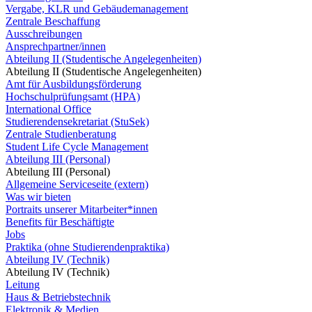
Vergabe, KLR und Gebäudemanagement
Zentrale Beschaffung
Ausschreibungen
Ansprechpartner/innen
Abteilung II (Studentische Angelegenheiten)
Abteilung II (Studentische Angelegenheiten)
Amt für Ausbildungsförderung
Hochschulprüfungsamt (HPA)
International Office
Studierendensekretariat (StuSek)
Zentrale Studienberatung
Student Life Cycle Management
Abteilung III (Personal)
Abteilung III (Personal)
Allgemeine Serviceseite (extern)
Was wir bieten
Portraits unserer Mitarbeiter*innen
Benefits für Beschäftigte
Jobs
Praktika (ohne Studierendenpraktika)
Abteilung IV (Technik)
Abteilung IV (Technik)
Leitung
Haus & Betriebstechnik
Elektronik & Medien