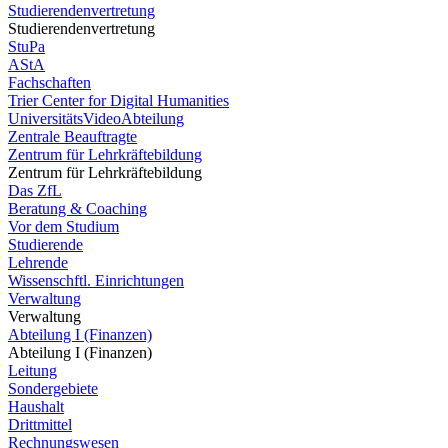
Studierendenvertretung
Studierendenvertretung
StuPa
AStA
Fachschaften
Trier Center for Digital Humanities
UniversitätsVideoAbteilung
Zentrale Beauftragte
Zentrum für Lehrkräftebildung
Zentrum für Lehrkräftebildung
Das ZfL
Beratung & Coaching
Vor dem Studium
Studierende
Lehrende
Wissenschftl. Einrichtungen
Verwaltung
Verwaltung
Abteilung I (Finanzen)
Abteilung I (Finanzen)
Leitung
Sondergebiete
Haushalt
Drittmittel
Rechnungswesen