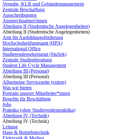
Vergabe, KLR und Gebäudemanagement
Zentrale Beschaffung
Ausschreibungen
Ansprechpartner/innen
Abteilung II (Studentische Angelegenheiten)
Abteilung II (Studentische Angelegenheiten)
Amt für Ausbildungsförderung
Hochschulprüfungsamt (HPA)
International Office
Studierendensekretariat (StuSek)
Zentrale Studienberatung
Student Life Cycle Management
Abteilung III (Personal)
Abteilung III (Personal)
Allgemeine Serviceseite (extern)
Was wir bieten
Portraits unserer Mitarbeiter*innen
Benefits für Beschäftigte
Jobs
Praktika (ohne Studierendenpraktika)
Abteilung IV (Technik)
Abteilung IV (Technik)
Leitung
Haus & Betriebstechnik
Elektronik & Medien