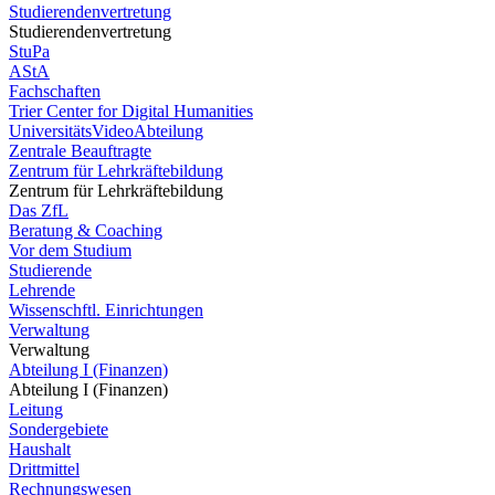
Studierendenvertretung
Studierendenvertretung
StuPa
AStA
Fachschaften
Trier Center for Digital Humanities
UniversitätsVideoAbteilung
Zentrale Beauftragte
Zentrum für Lehrkräftebildung
Zentrum für Lehrkräftebildung
Das ZfL
Beratung & Coaching
Vor dem Studium
Studierende
Lehrende
Wissenschftl. Einrichtungen
Verwaltung
Verwaltung
Abteilung I (Finanzen)
Abteilung I (Finanzen)
Leitung
Sondergebiete
Haushalt
Drittmittel
Rechnungswesen