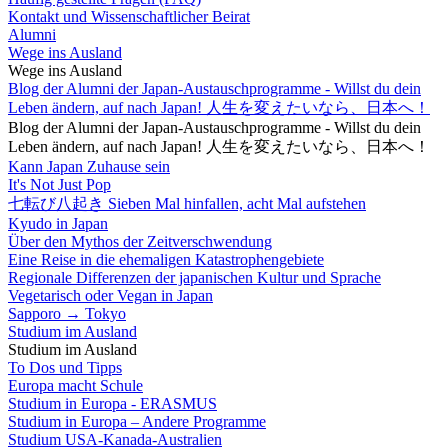
Kontakt und Wissenschaftlicher Beirat
Alumni
Wege ins Ausland
Wege ins Ausland
Blog der Alumni der Japan-Austauschprogramme - Willst du dein
Leben ändern, auf nach Japan! 人生を変えたいなら、日本へ！
Blog der Alumni der Japan-Austauschprogramme - Willst du dein
Leben ändern, auf nach Japan! 人生を変えたいなら、日本へ！
Kann Japan Zuhause sein
It's Not Just Pop
七転び八起き Sieben Mal hinfallen, acht Mal aufstehen
Kyudo in Japan
Über den Mythos der Zeitverschwendung
Eine Reise in die ehemaligen Katastrophengebiete
Regionale Differenzen der japanischen Kultur und Sprache
Vegetarisch oder Vegan in Japan
Sapporo → Tokyo
Studium im Ausland
Studium im Ausland
To Dos und Tipps
Europa macht Schule
Studium in Europa - ERASMUS
Studium in Europa – Andere Programme
Studium USA-Kanada-Australien