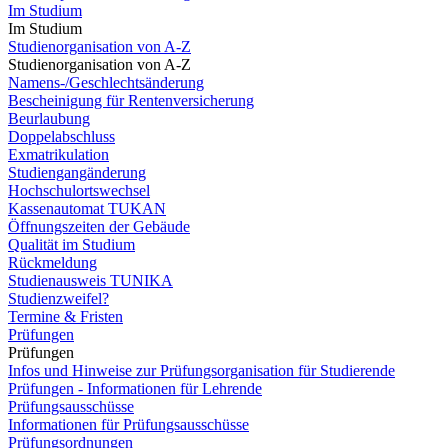
Im Studium
Im Studium
Studienorganisation von A-Z
Studienorganisation von A-Z
Namens-/Geschlechtsänderung
Bescheinigung für Rentenversicherung
Beurlaubung
Doppelabschluss
Exmatrikulation
Studiengangänderung
Hochschulortswechsel
Kassenautomat TUKAN
Öffnungszeiten der Gebäude
Qualität im Studium
Rückmeldung
Studienausweis TUNIKA
Studienzweifel?
Termine & Fristen
Prüfungen
Prüfungen
Infos und Hinweise zur Prüfungsorganisation für Studierende
Prüfungen - Informationen für Lehrende
Prüfungsausschüsse
Informationen für Prüfungsausschüsse
Prüfungsordnungen