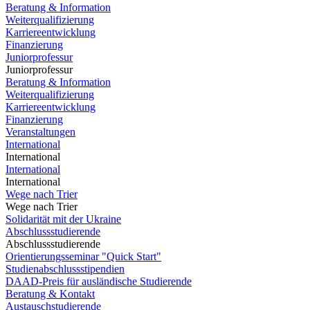
Beratung & Information
Weiterqualifizierung
Karriereentwicklung
Finanzierung
Juniorprofessur
Juniorprofessur
Beratung & Information
Weiterqualifizierung
Karriereentwicklung
Finanzierung
Veranstaltungen
International
International
International
International
Wege nach Trier
Wege nach Trier
Solidarität mit der Ukraine
Abschlussstudierende
Abschlussstudierende
Orientierungsseminar "Quick Start"
Studienabschlussstipendien
DAAD-Preis für ausländische Studierende
Beratung & Kontakt
Austauschstudierende