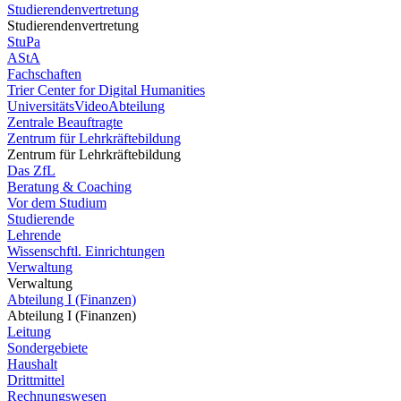
Studierendenvertretung
Studierendenvertretung
StuPa
AStA
Fachschaften
Trier Center for Digital Humanities
UniversitätsVideoAbteilung
Zentrale Beauftragte
Zentrum für Lehrkräftebildung
Zentrum für Lehrkräftebildung
Das ZfL
Beratung & Coaching
Vor dem Studium
Studierende
Lehrende
Wissenschftl. Einrichtungen
Verwaltung
Verwaltung
Abteilung I (Finanzen)
Abteilung I (Finanzen)
Leitung
Sondergebiete
Haushalt
Drittmittel
Rechnungswesen