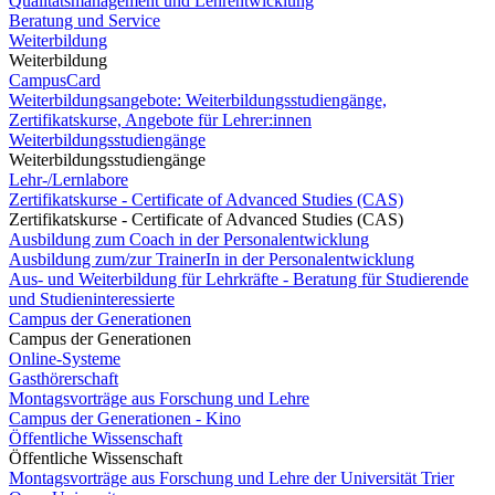
Qualitätsmanagement und Lehrentwicklung
Beratung und Service
Weiterbildung
Weiterbildung
CampusCard
Weiterbildungsangebote: Weiterbildungsstudiengänge,
Zertifikatskurse, Angebote für Lehrer:innen
Weiterbildungsstudiengänge
Weiterbildungsstudiengänge
Lehr-/Lernlabore
Zertifikatskurse - Certificate of Advanced Studies (CAS)
Zertifikatskurse - Certificate of Advanced Studies (CAS)
Ausbildung zum Coach in der Personalentwicklung
Ausbildung zum/zur TrainerIn in der Personalentwicklung
Aus- und Weiterbildung für Lehrkräfte - Beratung für Studierende
und Studieninteressierte
Campus der Generationen
Campus der Generationen
Online-Systeme
Gasthörerschaft
Montagsvorträge aus Forschung und Lehre
Campus der Generationen - Kino
Öffentliche Wissenschaft
Öffentliche Wissenschaft
Montagsvorträge aus Forschung und Lehre der Universität Trier