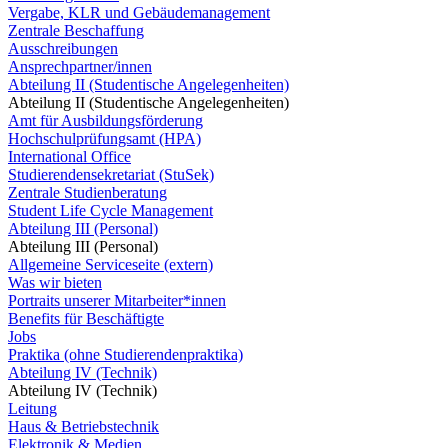
Vergabe, KLR und Gebäudemanagement
Zentrale Beschaffung
Ausschreibungen
Ansprechpartner/innen
Abteilung II (Studentische Angelegenheiten)
Abteilung II (Studentische Angelegenheiten)
Amt für Ausbildungsförderung
Hochschulprüfungsamt (HPA)
International Office
Studierendensekretariat (StuSek)
Zentrale Studienberatung
Student Life Cycle Management
Abteilung III (Personal)
Abteilung III (Personal)
Allgemeine Serviceseite (extern)
Was wir bieten
Portraits unserer Mitarbeiter*innen
Benefits für Beschäftigte
Jobs
Praktika (ohne Studierendenpraktika)
Abteilung IV (Technik)
Abteilung IV (Technik)
Leitung
Haus & Betriebstechnik
Elektronik & Medien