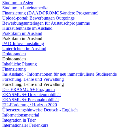
Studium in Asien
Studium in Lateinamerika
Finanzierung (DAAD/PROMOS/andere Programme)
Upload-portal: Bewerbungen Outgoings
Bewerbungsunterlagen für Austauschprogramme
Kurzaufenthalte im Ausland
Praktikum im Ausland
Praktikum im Ausland
PAD-Infoveranstaltung
Unterrichten im Ausland
Doktoranden
Doktoranden
Inhaltliche Planung
Finanzierung
Ins Ausland - Informationen für neu immatrikulierte Studierende
Forschung, Lehre und Verwaltung
Forschung, Lehre und Verwaltung
Das ERASMUS+ Programm
ERASMUS+ Dozentenmobilität
ERASMUS+ Personalmobilität
EU-Förderung / Horizon 2020
Übersetzungshinweise Deutsch - Englisch
Informationsmaterial
Integration in Trier
Internationaler Ferienkurs