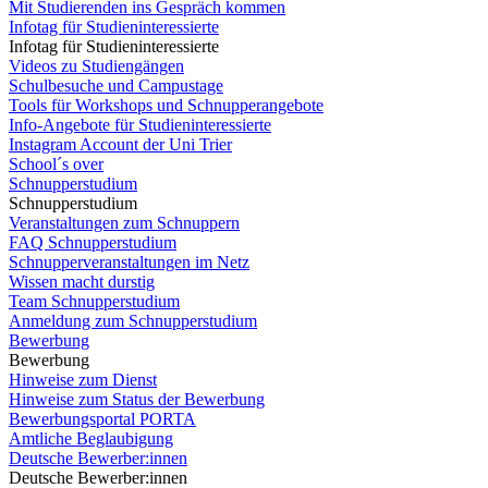
Mit Studierenden ins Gespräch kommen
Infotag für Studieninteressierte
Infotag für Studieninteressierte
Videos zu Studiengängen
Schulbesuche und Campustage
Tools für Workshops und Schnupperangebote
Info-Angebote für Studieninteressierte
Instagram Account der Uni Trier
School´s over
Schnupperstudium
Schnupperstudium
Veranstaltungen zum Schnuppern
FAQ Schnupperstudium
Schnupperveranstaltungen im Netz
Wissen macht durstig
Team Schnupperstudium
Anmeldung zum Schnupperstudium
Bewerbung
Bewerbung
Hinweise zum Dienst
Hinweise zum Status der Bewerbung
Bewerbungsportal PORTA
Amtliche Beglaubigung
Deutsche Bewerber:innen
Deutsche Bewerber:innen