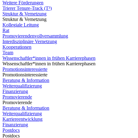
Weitere Förderungen
Trierer Tenure-Track (T³)
Struktur & Vernetzung
Struktur & Vernetzung
Kollegiale Leitung
Rat
Promovierendenvollversammlung
Interdisziplinäre Vernetzung
Kooperationen
Team
Wissenschaftler*innen in frühen Karrierephasen
Wissenschaftler*innen in frühen Karrierephasen
Promotionsinteressierte
Promotionsinteressierte
Beratung & Information
Weiterqualifizierung
Finanzierung
Promovierende
Promovierende
Beratung & Information
Weiterqualifizierung
Karriereentwicklung
Finanzierung
Postdocs
Postdocs