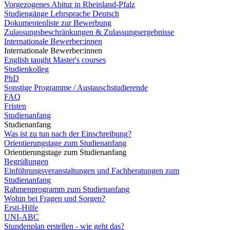
Vorgezogenes Abitur in Rheinland-Pfalz
Studiengänge Lehrsprache Deutsch
Dokumentenliste zur Bewerbung
Zulassungsbeschränkungen & Zulassungsergebnisse
Internationale Bewerber:innen
Internationale Bewerber:innen
English taught Master's courses
Studienkolleg
PhD
Sonstige Programme / Austauschstudierende
FAQ
Fristen
Studienanfang
Studienanfang
Was ist zu tun nach der Einschreibung?
Orientierungstage zum Studienanfang
Orientierungstage zum Studienanfang
Begrüßungen
Einführungsveranstaltungen und Fachberatungen zum
Studienanfang
Rahmenprogramm zum Studienanfang
Wohin bei Fragen und Sorgen?
Ersti-Hilfe
UNI-ABC
Stundenplan erstellen - wie geht das?