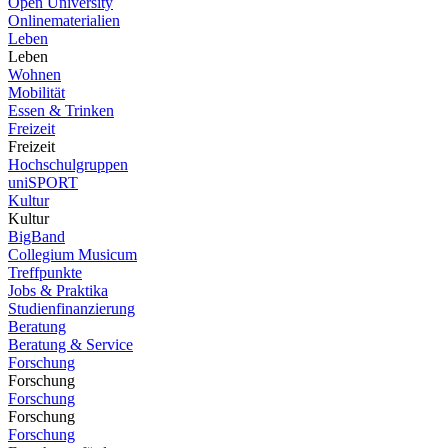
Open University
Onlinematerialien
Leben
Leben
Wohnen
Mobilität
Essen & Trinken
Freizeit
Freizeit
Hochschulgruppen
uniSPORT
Kultur
Kultur
BigBand
Collegium Musicum
Treffpunkte
Jobs & Praktika
Studienfinanzierung
Beratung
Beratung & Service
Forschung
Forschung
Forschung
Forschung
Forschung