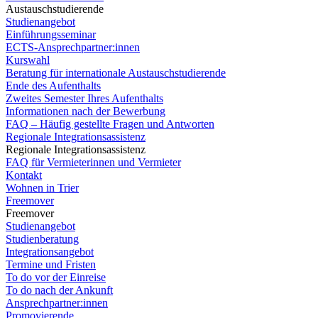
Austauschstudierende
Studienangebot
Einführungsseminar
ECTS-Ansprechpartner:innen
Kurswahl
Beratung für internationale Austauschstudierende
Ende des Aufenthalts
Zweites Semester Ihres Aufenthalts
Informationen nach der Bewerbung
FAQ – Häufig gestellte Fragen und Antworten
Regionale Integrationsassistenz
Regionale Integrationsassistenz
FAQ für Vermieterinnen und Vermieter
Kontakt
Wohnen in Trier
Freemover
Freemover
Studienangebot
Studienberatung
Integrationsangebot
Termine und Fristen
To do vor der Einreise
To do nach der Ankunft
Ansprechpartner:innen
Promovierende