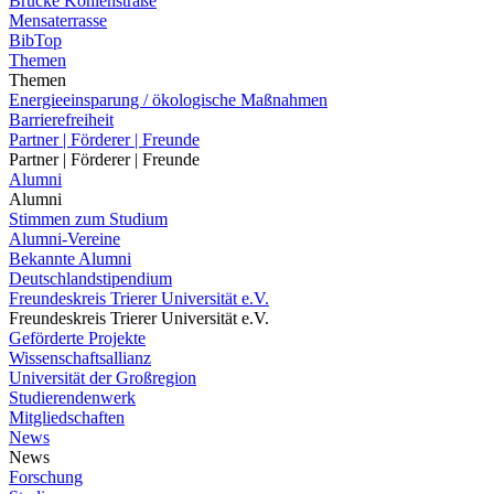
Brücke Kohlenstraße
Mensaterrasse
BibTop
Themen
Themen
Energieeinsparung / ökologische Maßnahmen
Barrierefreiheit
Partner | Förderer | Freunde
Partner | Förderer | Freunde
Alumni
Alumni
Stimmen zum Studium
Alumni-Vereine
Bekannte Alumni
Deutschlandstipendium
Freundeskreis Trierer Universität e.V.
Freundeskreis Trierer Universität e.V.
Geförderte Projekte
Wissenschaftsallianz
Universität der Großregion
Studierendenwerk
Mitgliedschaften
News
News
Forschung