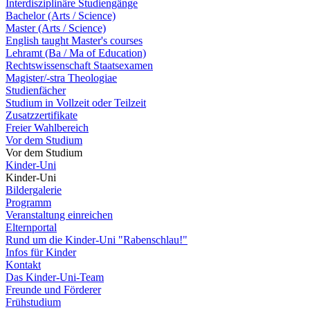
Interdisziplinäre Studiengänge
Bachelor (Arts / Science)
Master (Arts / Science)
English taught Master's courses
Lehramt (Ba / Ma of Education)
Rechtswissenschaft Staatsexamen
Magister/-stra Theologiae
Studienfächer
Studium in Vollzeit oder Teilzeit
Zusatzzertifikate
Freier Wahlbereich
Vor dem Studium
Vor dem Studium
Kinder-Uni
Kinder-Uni
Bildergalerie
Programm
Veranstaltung einreichen
Elternportal
Rund um die Kinder-Uni "Rabenschlau!"
Infos für Kinder
Kontakt
Das Kinder-Uni-Team
Freunde und Förderer
Frühstudium