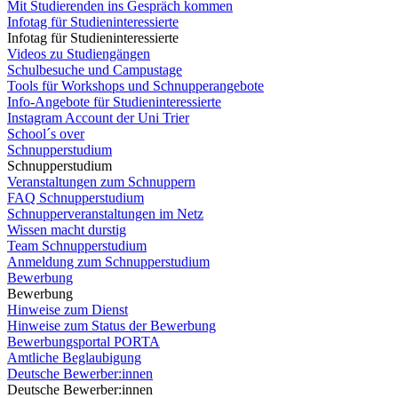
Mit Studierenden ins Gespräch kommen
Infotag für Studieninteressierte
Infotag für Studieninteressierte
Videos zu Studiengängen
Schulbesuche und Campustage
Tools für Workshops und Schnupperangebote
Info-Angebote für Studieninteressierte
Instagram Account der Uni Trier
School´s over
Schnupperstudium
Schnupperstudium
Veranstaltungen zum Schnuppern
FAQ Schnupperstudium
Schnupperveranstaltungen im Netz
Wissen macht durstig
Team Schnupperstudium
Anmeldung zum Schnupperstudium
Bewerbung
Bewerbung
Hinweise zum Dienst
Hinweise zum Status der Bewerbung
Bewerbungsportal PORTA
Amtliche Beglaubigung
Deutsche Bewerber:innen
Deutsche Bewerber:innen