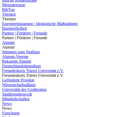
Brücke Kohlenstraße
Mensaterrasse
BibTop
Themen
Themen
Energieeinsparung / ökologische Maßnahmen
Barrierefreiheit
Partner | Förderer | Freunde
Partner | Förderer | Freunde
Alumni
Alumni
Stimmen zum Studium
Alumni-Vereine
Bekannte Alumni
Deutschlandstipendium
Freundeskreis Trierer Universität e.V.
Freundeskreis Trierer Universität e.V.
Geförderte Projekte
Wissenschaftsallianz
Universität der Großregion
Studierendenwerk
Mitgliedschaften
News
News
Forschung