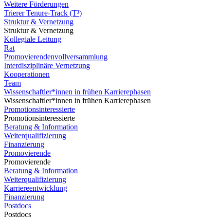
Weitere Förderungen
Trierer Tenure-Track (T³)
Struktur & Vernetzung
Struktur & Vernetzung
Kollegiale Leitung
Rat
Promovierendenvollversammlung
Interdisziplinäre Vernetzung
Kooperationen
Team
Wissenschaftler*innen in frühen Karrierephasen
Wissenschaftler*innen in frühen Karrierephasen
Promotionsinteressierte
Promotionsinteressierte
Beratung & Information
Weiterqualifizierung
Finanzierung
Promovierende
Promovierende
Beratung & Information
Weiterqualifizierung
Karriereentwicklung
Finanzierung
Postdocs
Postdocs