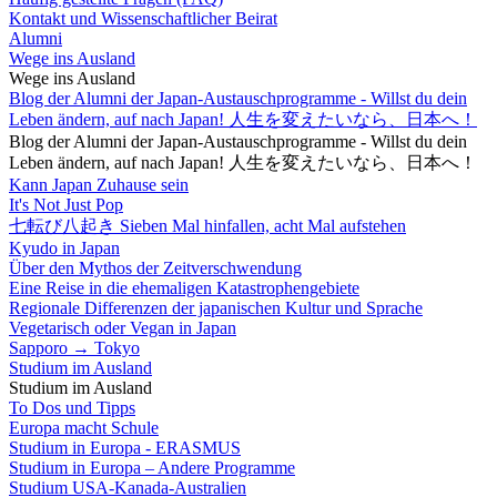
Kontakt und Wissenschaftlicher Beirat
Alumni
Wege ins Ausland
Wege ins Ausland
Blog der Alumni der Japan-Austauschprogramme - Willst du dein
Leben ändern, auf nach Japan! 人生を変えたいなら、日本へ！
Blog der Alumni der Japan-Austauschprogramme - Willst du dein
Leben ändern, auf nach Japan! 人生を変えたいなら、日本へ！
Kann Japan Zuhause sein
It's Not Just Pop
七転び八起き Sieben Mal hinfallen, acht Mal aufstehen
Kyudo in Japan
Über den Mythos der Zeitverschwendung
Eine Reise in die ehemaligen Katastrophengebiete
Regionale Differenzen der japanischen Kultur und Sprache
Vegetarisch oder Vegan in Japan
Sapporo → Tokyo
Studium im Ausland
Studium im Ausland
To Dos und Tipps
Europa macht Schule
Studium in Europa - ERASMUS
Studium in Europa – Andere Programme
Studium USA-Kanada-Australien