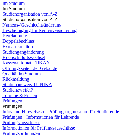
Im Studium
Im Studium
Studienorganisation von A-Z
Studienorganisation von A-Z
Namens-/Geschlechtsänderung
Bescheinigung für Rentenversicherung
Beurlaubung
Doppelabschluss
Exmatrikulation
Studiengangänderung
Hochschulortswechsel
Kassenautomat TUKAN
Öffnungszeiten der Gebäude
Qualität im Studium
Rückmeldung
Studienausweis TUNIKA
Studienzweifel?
Termine & Fristen
Prüfungen
Prüfungen
Infos und Hinweise zur Prüfungsorganisation für Studierende
Prüfungen - Informationen für Lehrende
Prüfungsausschüsse
Informationen für Prüfungsausschüsse
Prüfungsordnungen