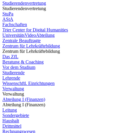
Studierendenvertretung
Studierendenvertretung
StuPa
AStA
Fachschaften
Trier Center for Digital Humanities
UniversitätsVideoAbteilung
Zentrale Beauftragte
Zentrum für Lehrkräftebildung
Zentrum für Lehrkräftebildung
Das ZfL
Beratung & Coaching
Vor dem Studium
Studierende
Lehrende
Wissenschftl. Einrichtungen
Verwaltung
Verwaltung
Abteilung I (Finanzen)
Abteilung I (Finanzen)
Leitung
Sondergebiete
Haushalt
Drittmittel
Rechnungswesen