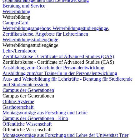
Qualitätsmanagement und Lehrentwicklung
Beratung und Service
Weiterbildung
Weiterbildung
CampusCard
Weiterbildungsangebote: Weiterbildungsstudiengänge,
Zertifikatskurse, Angebote für Lehrer:innen
Weiterbildungsstudiengänge
Weiterbildungsstudiengänge
Lehr-/Lernlabore
Zertifikatskurse - Certificate of Advanced Studies (CAS)
Zertifikatskurse - Certificate of Advanced Studies (CAS)
Ausbildung zum Coach in der Personalentwicklung
Ausbildung zum/zur TrainerIn in der Personalentwicklung
Aus- und Weiterbildung für Lehrkräfte - Beratung für Studierende
und Studieninteressierte
Campus der Generationen
Campus der Generationen
Online-Systeme
Gasthörerschaft
Montagsvorträge aus Forschung und Lehre
Campus der Generationen - Kino
Öffentliche Wissenschaft
Öffentliche Wissenschaft
Montagsvorträge aus Forschung und Lehre der Universität Trier