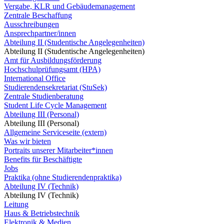
Vergabe, KLR und Gebäudemanagement
Zentrale Beschaffung
Ausschreibungen
Ansprechpartner/innen
Abteilung II (Studentische Angelegenheiten)
Abteilung II (Studentische Angelegenheiten)
Amt für Ausbildungsförderung
Hochschulprüfungsamt (HPA)
International Office
Studierendensekretariat (StuSek)
Zentrale Studienberatung
Student Life Cycle Management
Abteilung III (Personal)
Abteilung III (Personal)
Allgemeine Serviceseite (extern)
Was wir bieten
Portraits unserer Mitarbeiter*innen
Benefits für Beschäftigte
Jobs
Praktika (ohne Studierendenpraktika)
Abteilung IV (Technik)
Abteilung IV (Technik)
Leitung
Haus & Betriebstechnik
Elektronik & Medien