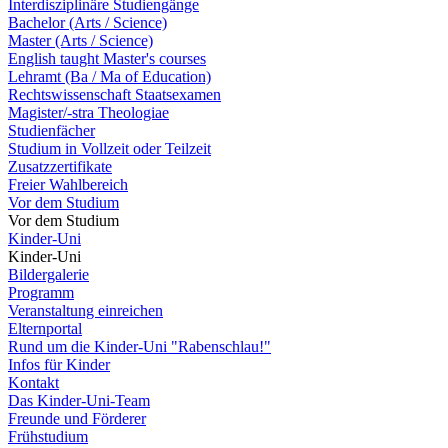
Interdisziplinäre Studiengänge
Bachelor (Arts / Science)
Master (Arts / Science)
English taught Master's courses
Lehramt (Ba / Ma of Education)
Rechtswissenschaft Staatsexamen
Magister/-stra Theologiae
Studienfächer
Studium in Vollzeit oder Teilzeit
Zusatzzertifikate
Freier Wahlbereich
Vor dem Studium
Vor dem Studium
Kinder-Uni
Kinder-Uni
Bildergalerie
Programm
Veranstaltung einreichen
Elternportal
Rund um die Kinder-Uni "Rabenschlau!"
Infos für Kinder
Kontakt
Das Kinder-Uni-Team
Freunde und Förderer
Frühstudium