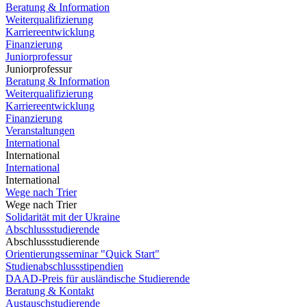
Beratung & Information
Weiterqualifizierung
Karriereentwicklung
Finanzierung
Juniorprofessur
Juniorprofessur
Beratung & Information
Weiterqualifizierung
Karriereentwicklung
Finanzierung
Veranstaltungen
International
International
International
International
Wege nach Trier
Wege nach Trier
Solidarität mit der Ukraine
Abschlussstudierende
Abschlussstudierende
Orientierungsseminar "Quick Start"
Studienabschlussstipendien
DAAD-Preis für ausländische Studierende
Beratung & Kontakt
Austauschstudierende