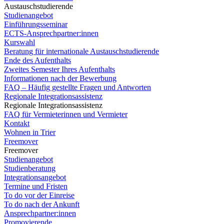
Austauschstudierende
Studienangebot
Einführungsseminar
ECTS-Ansprechpartner:innen
Kurswahl
Beratung für internationale Austauschstudierende
Ende des Aufenthalts
Zweites Semester Ihres Aufenthalts
Informationen nach der Bewerbung
FAQ – Häufig gestellte Fragen und Antworten
Regionale Integrationsassistenz
Regionale Integrationsassistenz
FAQ für Vermieterinnen und Vermieter
Kontakt
Wohnen in Trier
Freemover
Freemover
Studienangebot
Studienberatung
Integrationsangebot
Termine und Fristen
To do vor der Einreise
To do nach der Ankunft
Ansprechpartner:innen
Promovierende