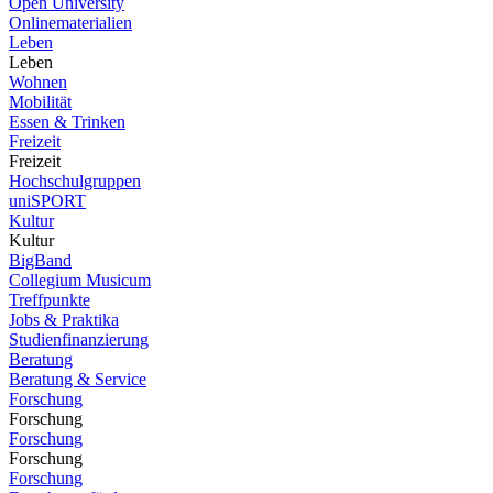
Open University
Onlinematerialien
Leben
Leben
Wohnen
Mobilität
Essen & Trinken
Freizeit
Freizeit
Hochschulgruppen
uniSPORT
Kultur
Kultur
BigBand
Collegium Musicum
Treffpunkte
Jobs & Praktika
Studienfinanzierung
Beratung
Beratung & Service
Forschung
Forschung
Forschung
Forschung
Forschung