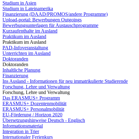
Studium in Asien
Studium in Lateinamerika
Finanzierung (DAAD/PROMOS/andere Programme)
Upload-portal: Bewerbungen Outgoings
Bewerbungsunterlagen für Austauschprogramme
Kurzaufenthalte im Ausland
Praktikum im Ausland
Praktikum im Ausland
PAD-Infoveranstaltung
Unterrichten im Ausland
Doktoranden
Doktoranden
Inhaltliche Planung
Finanzierung
Ins Ausland - Informationen für neu immatrikulierte Studierende
Forschung, Lehre und Verwaltung
Forschung, Lehre und Verwaltung
Das ERASMUS+ Programm
ERASMUS+ Dozentenmobilität
ERASMUS+ Personalmobilität
EU-Förderung / Horizon 2020
Übersetzungshinweise Deutsch - Englisch
Informationsmaterial
Integration in Trier
Internationaler Ferienkurs