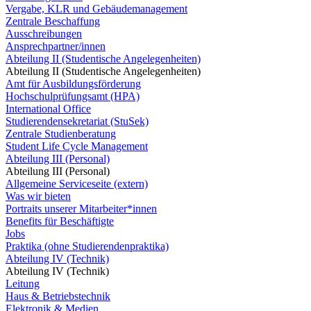
Vergabe, KLR und Gebäudemanagement
Zentrale Beschaffung
Ausschreibungen
Ansprechpartner/innen
Abteilung II (Studentische Angelegenheiten)
Abteilung II (Studentische Angelegenheiten)
Amt für Ausbildungsförderung
Hochschulprüfungsamt (HPA)
International Office
Studierendensekretariat (StuSek)
Zentrale Studienberatung
Student Life Cycle Management
Abteilung III (Personal)
Abteilung III (Personal)
Allgemeine Serviceseite (extern)
Was wir bieten
Portraits unserer Mitarbeiter*innen
Benefits für Beschäftigte
Jobs
Praktika (ohne Studierendenpraktika)
Abteilung IV (Technik)
Abteilung IV (Technik)
Leitung
Haus & Betriebstechnik
Elektronik & Medien