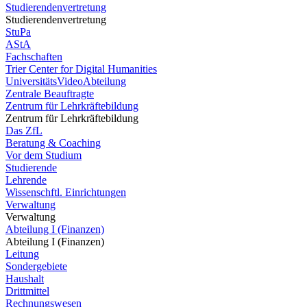
Studierendenvertretung
Studierendenvertretung
StuPa
AStA
Fachschaften
Trier Center for Digital Humanities
UniversitätsVideoAbteilung
Zentrale Beauftragte
Zentrum für Lehrkräftebildung
Zentrum für Lehrkräftebildung
Das ZfL
Beratung & Coaching
Vor dem Studium
Studierende
Lehrende
Wissenschftl. Einrichtungen
Verwaltung
Verwaltung
Abteilung I (Finanzen)
Abteilung I (Finanzen)
Leitung
Sondergebiete
Haushalt
Drittmittel
Rechnungswesen