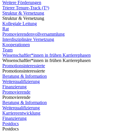
Weitere Förderungen
Trierer Tenure-Track (T³)
Struktur & Vernetzung
Struktur & Vernetzung
Kollegiale Leitung
Rat
Promovierendenvollversammlung
Interdisziplinäre Vernetzung
Kooperationen
Team
Wissenschaftler*innen in frühen Karrierephasen
Wissenschaftler*innen in frühen Karrierephasen
Promotionsinteressierte
Promotionsinteressierte
Beratung & Information
Weiterqualifizierung
Finanzierung
Promovierende
Promovierende
Beratung & Information
Weiterqualifizierung
Karriereentwicklung
Finanzierung
Postdocs
Postdocs