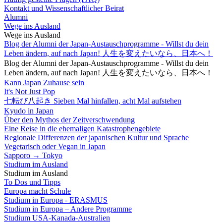
Kontakt und Wissenschaftlicher Beirat
Alumni
Wege ins Ausland
Wege ins Ausland
Blog der Alumni der Japan-Austauschprogramme - Willst du dein
Leben ändern, auf nach Japan! 人生を変えたいなら、日本へ！
Blog der Alumni der Japan-Austauschprogramme - Willst du dein
Leben ändern, auf nach Japan! 人生を変えたいなら、日本へ！
Kann Japan Zuhause sein
It's Not Just Pop
七転び八起き Sieben Mal hinfallen, acht Mal aufstehen
Kyudo in Japan
Über den Mythos der Zeitverschwendung
Eine Reise in die ehemaligen Katastrophengebiete
Regionale Differenzen der japanischen Kultur und Sprache
Vegetarisch oder Vegan in Japan
Sapporo → Tokyo
Studium im Ausland
Studium im Ausland
To Dos und Tipps
Europa macht Schule
Studium in Europa - ERASMUS
Studium in Europa – Andere Programme
Studium USA-Kanada-Australien