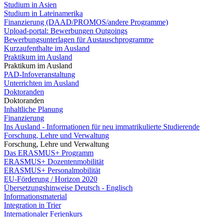
Studium in Asien
Studium in Lateinamerika
Finanzierung (DAAD/PROMOS/andere Programme)
Upload-portal: Bewerbungen Outgoings
Bewerbungsunterlagen für Austauschprogramme
Kurzaufenthalte im Ausland
Praktikum im Ausland
Praktikum im Ausland
PAD-Infoveranstaltung
Unterrichten im Ausland
Doktoranden
Doktoranden
Inhaltliche Planung
Finanzierung
Ins Ausland - Informationen für neu immatrikulierte Studierende
Forschung, Lehre und Verwaltung
Forschung, Lehre und Verwaltung
Das ERASMUS+ Programm
ERASMUS+ Dozentenmobilität
ERASMUS+ Personalmobilität
EU-Förderung / Horizon 2020
Übersetzungshinweise Deutsch - Englisch
Informationsmaterial
Integration in Trier
Internationaler Ferienkurs