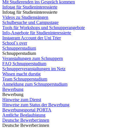
Mit Studierenden ins Gespräch kommen
Infotag für Studieninteressierte
Infotag für Studieninteressierte
Videos zu Studiengängen
Schulbesuche und Campustage
Tools für Workshops und Schnupperangebote
Info-Angebote für Studieninteressierte
Instagram Account der Uni Trier
School´s over
Schnupperstudium
Schnupperstudium
Veranstaltungen zum Schnuppern
FAQ Schnupperstudium
Schnupperveranstaltungen im Netz
Wissen macht durstig
Team Schnupperstudium
Anmeldung zum Schnupperstudium
Bewerbung
Bewerbung
Hinweise zum Dienst
Hinweise zum Status der Bewerbung
Bewerbungsportal PORTA
Amtliche Beglaubigung
Deutsche Bewerber:innen
Deutsche Bewerber:innen