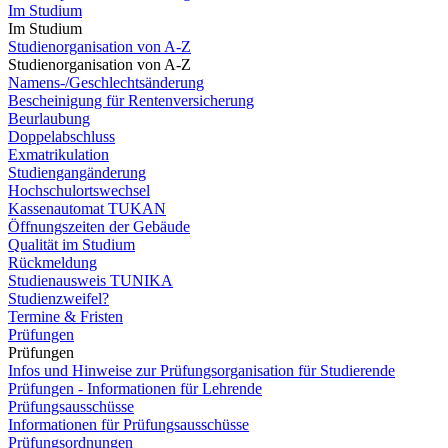
Im Studium
Im Studium
Studienorganisation von A-Z
Studienorganisation von A-Z
Namens-/Geschlechtsänderung
Bescheinigung für Rentenversicherung
Beurlaubung
Doppelabschluss
Exmatrikulation
Studiengangänderung
Hochschulortswechsel
Kassenautomat TUKAN
Öffnungszeiten der Gebäude
Qualität im Studium
Rückmeldung
Studienausweis TUNIKA
Studienzweifel?
Termine & Fristen
Prüfungen
Prüfungen
Infos und Hinweise zur Prüfungsorganisation für Studierende
Prüfungen - Informationen für Lehrende
Prüfungsausschüsse
Informationen für Prüfungsausschüsse
Prüfungsordnungen