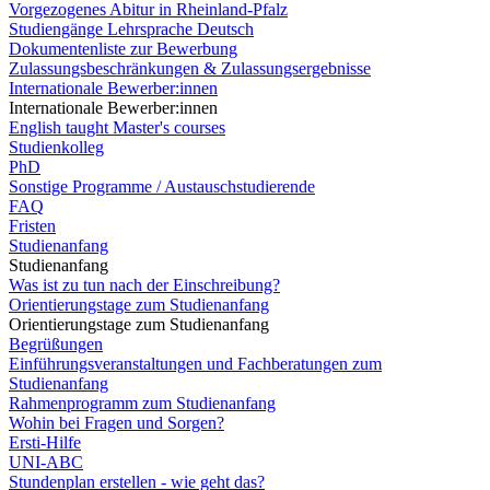
Vorgezogenes Abitur in Rheinland-Pfalz
Studiengänge Lehrsprache Deutsch
Dokumentenliste zur Bewerbung
Zulassungsbeschränkungen & Zulassungsergebnisse
Internationale Bewerber:innen
Internationale Bewerber:innen
English taught Master's courses
Studienkolleg
PhD
Sonstige Programme / Austauschstudierende
FAQ
Fristen
Studienanfang
Studienanfang
Was ist zu tun nach der Einschreibung?
Orientierungstage zum Studienanfang
Orientierungstage zum Studienanfang
Begrüßungen
Einführungsveranstaltungen und Fachberatungen zum
Studienanfang
Rahmenprogramm zum Studienanfang
Wohin bei Fragen und Sorgen?
Ersti-Hilfe
UNI-ABC
Stundenplan erstellen - wie geht das?