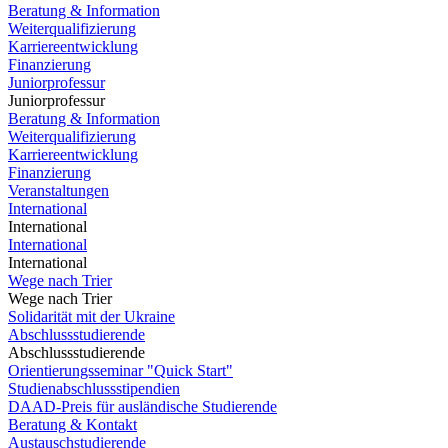
Beratung & Information
Weiterqualifizierung
Karriereentwicklung
Finanzierung
Juniorprofessur
Juniorprofessur
Beratung & Information
Weiterqualifizierung
Karriereentwicklung
Finanzierung
Veranstaltungen
International
International
International
International
Wege nach Trier
Wege nach Trier
Solidarität mit der Ukraine
Abschlussstudierende
Abschlussstudierende
Orientierungsseminar "Quick Start"
Studienabschlussstipendien
DAAD-Preis für ausländische Studierende
Beratung & Kontakt
Austauschstudierende