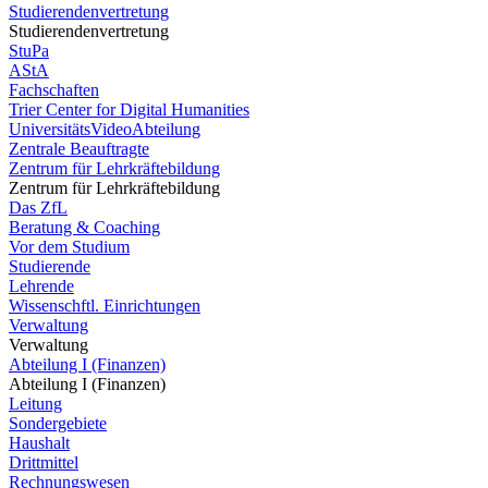
Studierendenvertretung
Studierendenvertretung
StuPa
AStA
Fachschaften
Trier Center for Digital Humanities
UniversitätsVideoAbteilung
Zentrale Beauftragte
Zentrum für Lehrkräftebildung
Zentrum für Lehrkräftebildung
Das ZfL
Beratung & Coaching
Vor dem Studium
Studierende
Lehrende
Wissenschftl. Einrichtungen
Verwaltung
Verwaltung
Abteilung I (Finanzen)
Abteilung I (Finanzen)
Leitung
Sondergebiete
Haushalt
Drittmittel
Rechnungswesen