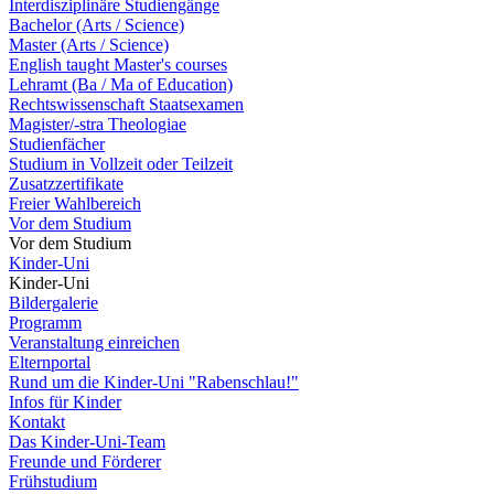
Interdisziplinäre Studiengänge
Bachelor (Arts / Science)
Master (Arts / Science)
English taught Master's courses
Lehramt (Ba / Ma of Education)
Rechtswissenschaft Staatsexamen
Magister/-stra Theologiae
Studienfächer
Studium in Vollzeit oder Teilzeit
Zusatzzertifikate
Freier Wahlbereich
Vor dem Studium
Vor dem Studium
Kinder-Uni
Kinder-Uni
Bildergalerie
Programm
Veranstaltung einreichen
Elternportal
Rund um die Kinder-Uni "Rabenschlau!"
Infos für Kinder
Kontakt
Das Kinder-Uni-Team
Freunde und Förderer
Frühstudium