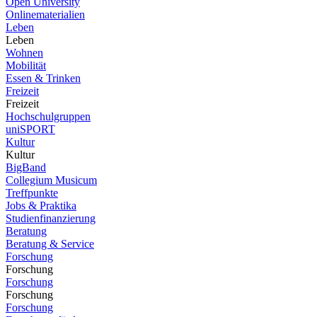
Open University
Onlinematerialien
Leben
Leben
Wohnen
Mobilität
Essen & Trinken
Freizeit
Freizeit
Hochschulgruppen
uniSPORT
Kultur
Kultur
BigBand
Collegium Musicum
Treffpunkte
Jobs & Praktika
Studienfinanzierung
Beratung
Beratung & Service
Forschung
Forschung
Forschung
Forschung
Forschung