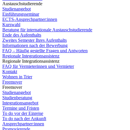
Austauschstudierende
Studienangebot
Einführungsseminar
ECTS-Ansprechpartner:innen
Kurswahl
Beratung für internationale Austauschstudierende
Ende des Aufenthalts
Zweites Semester Ihres Aufenthalts
Informationen nach der Bewerbung
FAQ – Häufig gestellte Fragen und Antworten
Regionale Integrationsassistenz
Regionale Integrationsassistenz
FAQ für Vermieterinnen und Vermieter
Kontakt
Wohnen in Trier
Freemover
Freemover
Studienangebot
Studienberatung
Integrationsangebot
Termine und Fristen
To do vor der Einreise
To do nach der Ankunft
Ansprechpartner:innen
Promovierende