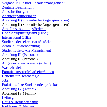
Vergabe, KLR und Gebäudemanagement
Zentrale Beschaffung
Ausschreibungen
Ansprechpartner/innen
Abteilung II (Studentische Angelegenheiten)
Abteilung II (Studentische Angelegenheiten)
Amt für Ausbildungsförderung
Hochschulprüfungsamt (HPA)
International Office
Studierendensekretariat (StuSek)
Zentrale Studienberatung
Student Life Cycle Management
Abteilung III (Personal)
Abteilung III (Personal)
Allgemeine Serviceseite (extern)
Was wir bieten
Portraits unserer Mitarbeiter*innen
Benefits für Beschäftigte
Jobs
Praktika (ohne Studierendenpraktika)
Abteilung IV (Technik)
Abteilung IV (Technik)
Leitung
Haus & Betriebstechnik
Elektronik & Medien