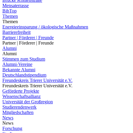
Brücke Kohlenstraße
Mensaterrasse
BibTop
Themen
Themen
Energieeinsparung / ökologische Maßnahmen
Barrierefreiheit
Partner | Förderer | Freunde
Partner | Förderer | Freunde
Alumni
Alumni
Stimmen zum Studium
Alumni-Vereine
Bekannte Alumni
Deutschlandstipendium
Freundeskreis Trierer Universität e.V.
Freundeskreis Trierer Universität e.V.
Geförderte Projekte
Wissenschaftsallianz
Universität der Großregion
Studierendenwerk
Mitgliedschaften
News
News
Forschung