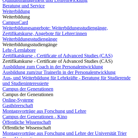
Qualitätsmanagement und Lehrentwicklung
Beratung und Service
Weiterbildung
Weiterbildung
CampusCard
Weiterbildungsangebote: Weiterbildungsstudiengänge,
Zertifikatskurse, Angebote für Lehrer:innen
Weiterbildungsstudiengänge
Weiterbildungsstudiengänge
Lehr-/Lernlabore
Zertifikatskurse - Certificate of Advanced Studies (CAS)
Zertifikatskurse - Certificate of Advanced Studies (CAS)
Ausbildung zum Coach in der Personalentwicklung
Ausbildung zum/zur TrainerIn in der Personalentwicklung
Aus- und Weiterbildung für Lehrkräfte - Beratung für Studierende
und Studieninteressierte
Campus der Generationen
Campus der Generationen
Online-Systeme
Gasthörerschaft
Montagsvorträge aus Forschung und Lehre
Campus der Generationen - Kino
Öffentliche Wissenschaft
Öffentliche Wissenschaft
Montagsvorträge aus Forschung und Lehre der Universität Trier