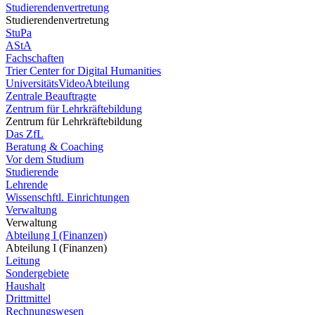
Studierendenvertretung
Studierendenvertretung
StuPa
AStA
Fachschaften
Trier Center for Digital Humanities
UniversitätsVideoAbteilung
Zentrale Beauftragte
Zentrum für Lehrkräftebildung
Zentrum für Lehrkräftebildung
Das ZfL
Beratung & Coaching
Vor dem Studium
Studierende
Lehrende
Wissenschftl. Einrichtungen
Verwaltung
Verwaltung
Abteilung I (Finanzen)
Abteilung I (Finanzen)
Leitung
Sondergebiete
Haushalt
Drittmittel
Rechnungswesen