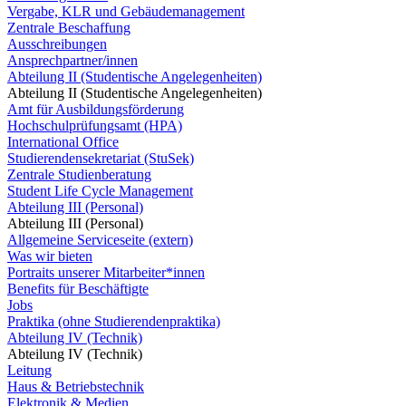
Vergabe, KLR und Gebäudemanagement
Zentrale Beschaffung
Ausschreibungen
Ansprechpartner/innen
Abteilung II (Studentische Angelegenheiten)
Abteilung II (Studentische Angelegenheiten)
Amt für Ausbildungsförderung
Hochschulprüfungsamt (HPA)
International Office
Studierendensekretariat (StuSek)
Zentrale Studienberatung
Student Life Cycle Management
Abteilung III (Personal)
Abteilung III (Personal)
Allgemeine Serviceseite (extern)
Was wir bieten
Portraits unserer Mitarbeiter*innen
Benefits für Beschäftigte
Jobs
Praktika (ohne Studierendenpraktika)
Abteilung IV (Technik)
Abteilung IV (Technik)
Leitung
Haus & Betriebstechnik
Elektronik & Medien