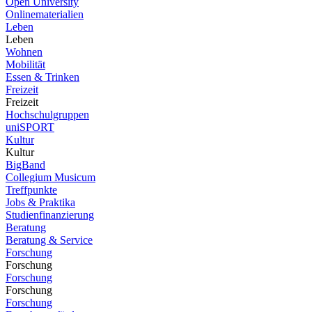
Open University
Onlinematerialien
Leben
Leben
Wohnen
Mobilität
Essen & Trinken
Freizeit
Freizeit
Hochschulgruppen
uniSPORT
Kultur
Kultur
BigBand
Collegium Musicum
Treffpunkte
Jobs & Praktika
Studienfinanzierung
Beratung
Beratung & Service
Forschung
Forschung
Forschung
Forschung
Forschung