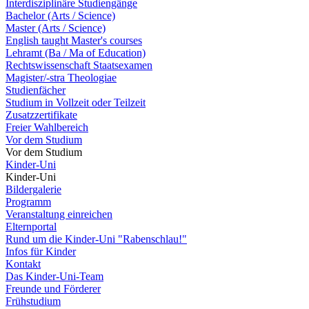
Interdisziplinäre Studiengänge
Bachelor (Arts / Science)
Master (Arts / Science)
English taught Master's courses
Lehramt (Ba / Ma of Education)
Rechtswissenschaft Staatsexamen
Magister/-stra Theologiae
Studienfächer
Studium in Vollzeit oder Teilzeit
Zusatzzertifikate
Freier Wahlbereich
Vor dem Studium
Vor dem Studium
Kinder-Uni
Kinder-Uni
Bildergalerie
Programm
Veranstaltung einreichen
Elternportal
Rund um die Kinder-Uni "Rabenschlau!"
Infos für Kinder
Kontakt
Das Kinder-Uni-Team
Freunde und Förderer
Frühstudium