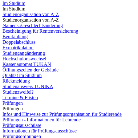
Im Studium
Im Studium
Studienorganisation von A-Z
Studienorganisation von A-Z
Namens-/Geschlechtsänderung
Bescheinigung für Rentenversicherung
Beurlaubung
Doppelabschluss
Exmatrikulation
Studiengangänderung
Hochschulortswechsel
Kassenautomat TUKAN
Öffnungszeiten der Gebäude
Qualität im Studium
Rückmeldung
Studienausweis TUNIKA
Studienzweifel?
Termine & Fristen
Prüfungen
Prüfungen
Infos und Hinweise zur Prüfungsorganisation für Studierende
Prüfungen - Informationen für Lehrende
Prüfungsausschüsse
Informationen für Prüfungsausschüsse
Prüfungsordnungen