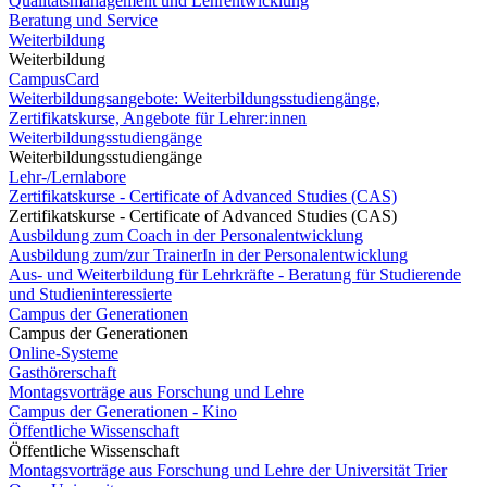
Qualitätsmanagement und Lehrentwicklung
Beratung und Service
Weiterbildung
Weiterbildung
CampusCard
Weiterbildungsangebote: Weiterbildungsstudiengänge,
Zertifikatskurse, Angebote für Lehrer:innen
Weiterbildungsstudiengänge
Weiterbildungsstudiengänge
Lehr-/Lernlabore
Zertifikatskurse - Certificate of Advanced Studies (CAS)
Zertifikatskurse - Certificate of Advanced Studies (CAS)
Ausbildung zum Coach in der Personalentwicklung
Ausbildung zum/zur TrainerIn in der Personalentwicklung
Aus- und Weiterbildung für Lehrkräfte - Beratung für Studierende
und Studieninteressierte
Campus der Generationen
Campus der Generationen
Online-Systeme
Gasthörerschaft
Montagsvorträge aus Forschung und Lehre
Campus der Generationen - Kino
Öffentliche Wissenschaft
Öffentliche Wissenschaft
Montagsvorträge aus Forschung und Lehre der Universität Trier