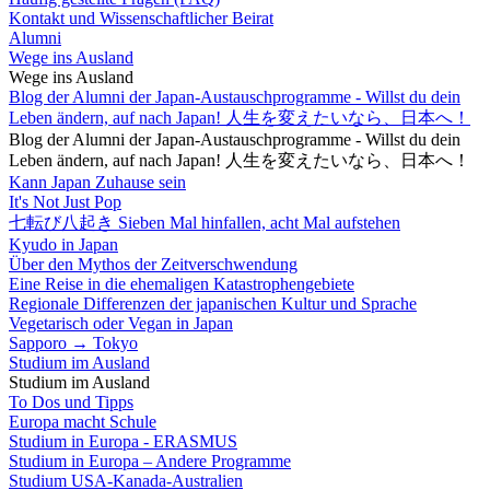
Kontakt und Wissenschaftlicher Beirat
Alumni
Wege ins Ausland
Wege ins Ausland
Blog der Alumni der Japan-Austauschprogramme - Willst du dein
Leben ändern, auf nach Japan! 人生を変えたいなら、日本へ！
Blog der Alumni der Japan-Austauschprogramme - Willst du dein
Leben ändern, auf nach Japan! 人生を変えたいなら、日本へ！
Kann Japan Zuhause sein
It's Not Just Pop
七転び八起き Sieben Mal hinfallen, acht Mal aufstehen
Kyudo in Japan
Über den Mythos der Zeitverschwendung
Eine Reise in die ehemaligen Katastrophengebiete
Regionale Differenzen der japanischen Kultur und Sprache
Vegetarisch oder Vegan in Japan
Sapporo → Tokyo
Studium im Ausland
Studium im Ausland
To Dos und Tipps
Europa macht Schule
Studium in Europa - ERASMUS
Studium in Europa – Andere Programme
Studium USA-Kanada-Australien