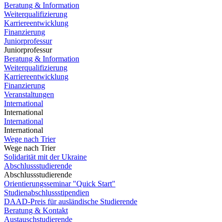
Beratung & Information
Weiterqualifizierung
Karriereentwicklung
Finanzierung
Juniorprofessur
Juniorprofessur
Beratung & Information
Weiterqualifizierung
Karriereentwicklung
Finanzierung
Veranstaltungen
International
International
International
International
Wege nach Trier
Wege nach Trier
Solidarität mit der Ukraine
Abschlussstudierende
Abschlussstudierende
Orientierungsseminar "Quick Start"
Studienabschlussstipendien
DAAD-Preis für ausländische Studierende
Beratung & Kontakt
Austauschstudierende