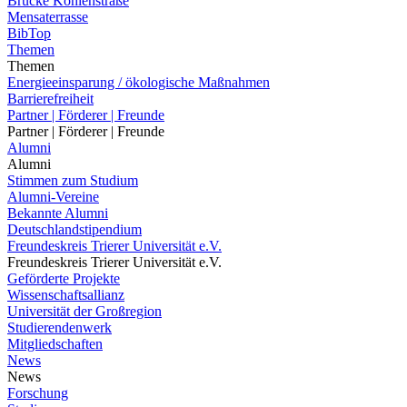
Brücke Kohlenstraße
Mensaterrasse
BibTop
Themen
Themen
Energieeinsparung / ökologische Maßnahmen
Barrierefreiheit
Partner | Förderer | Freunde
Partner | Förderer | Freunde
Alumni
Alumni
Stimmen zum Studium
Alumni-Vereine
Bekannte Alumni
Deutschlandstipendium
Freundeskreis Trierer Universität e.V.
Freundeskreis Trierer Universität e.V.
Geförderte Projekte
Wissenschaftsallianz
Universität der Großregion
Studierendenwerk
Mitgliedschaften
News
News
Forschung