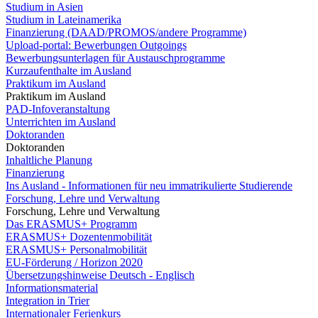
Studium in Asien
Studium in Lateinamerika
Finanzierung (DAAD/PROMOS/andere Programme)
Upload-portal: Bewerbungen Outgoings
Bewerbungsunterlagen für Austauschprogramme
Kurzaufenthalte im Ausland
Praktikum im Ausland
Praktikum im Ausland
PAD-Infoveranstaltung
Unterrichten im Ausland
Doktoranden
Doktoranden
Inhaltliche Planung
Finanzierung
Ins Ausland - Informationen für neu immatrikulierte Studierende
Forschung, Lehre und Verwaltung
Forschung, Lehre und Verwaltung
Das ERASMUS+ Programm
ERASMUS+ Dozentenmobilität
ERASMUS+ Personalmobilität
EU-Förderung / Horizon 2020
Übersetzungshinweise Deutsch - Englisch
Informationsmaterial
Integration in Trier
Internationaler Ferienkurs