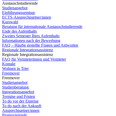
Austauschstudierende
Studienangebot
Einführungsseminar
ECTS-Ansprechpartner:innen
Kurswahl
Beratung für internationale Austauschstudierende
Ende des Aufenthalts
Zweites Semester Ihres Aufenthalts
Informationen nach der Bewerbung
FAQ – Häufig gestellte Fragen und Antworten
Regionale Integrationsassistenz
Regionale Integrationsassistenz
FAQ für Vermieterinnen und Vermieter
Kontakt
Wohnen in Trier
Freemover
Freemover
Studienangebot
Studienberatung
Integrationsangebot
Termine und Fristen
To do vor der Einreise
To do nach der Ankunft
Ansprechpartner:innen
Promovierende