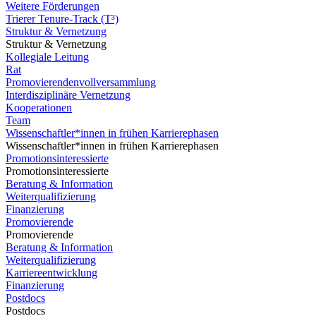
Weitere Förderungen
Trierer Tenure-Track (T³)
Struktur & Vernetzung
Struktur & Vernetzung
Kollegiale Leitung
Rat
Promovierendenvollversammlung
Interdisziplinäre Vernetzung
Kooperationen
Team
Wissenschaftler*innen in frühen Karrierephasen
Wissenschaftler*innen in frühen Karrierephasen
Promotionsinteressierte
Promotionsinteressierte
Beratung & Information
Weiterqualifizierung
Finanzierung
Promovierende
Promovierende
Beratung & Information
Weiterqualifizierung
Karriereentwicklung
Finanzierung
Postdocs
Postdocs