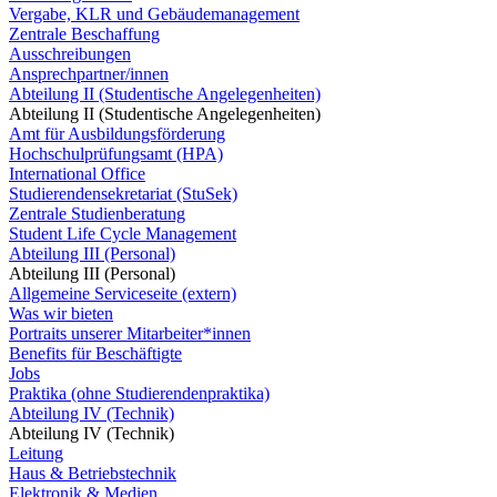
Vergabe, KLR und Gebäudemanagement
Zentrale Beschaffung
Ausschreibungen
Ansprechpartner/innen
Abteilung II (Studentische Angelegenheiten)
Abteilung II (Studentische Angelegenheiten)
Amt für Ausbildungsförderung
Hochschulprüfungsamt (HPA)
International Office
Studierendensekretariat (StuSek)
Zentrale Studienberatung
Student Life Cycle Management
Abteilung III (Personal)
Abteilung III (Personal)
Allgemeine Serviceseite (extern)
Was wir bieten
Portraits unserer Mitarbeiter*innen
Benefits für Beschäftigte
Jobs
Praktika (ohne Studierendenpraktika)
Abteilung IV (Technik)
Abteilung IV (Technik)
Leitung
Haus & Betriebstechnik
Elektronik & Medien