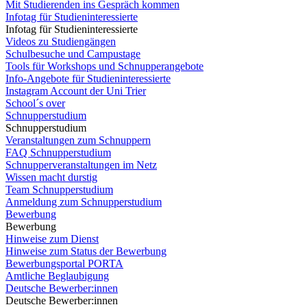
Mit Studierenden ins Gespräch kommen
Infotag für Studieninteressierte
Infotag für Studieninteressierte
Videos zu Studiengängen
Schulbesuche und Campustage
Tools für Workshops und Schnupperangebote
Info-Angebote für Studieninteressierte
Instagram Account der Uni Trier
School´s over
Schnupperstudium
Schnupperstudium
Veranstaltungen zum Schnuppern
FAQ Schnupperstudium
Schnupperveranstaltungen im Netz
Wissen macht durstig
Team Schnupperstudium
Anmeldung zum Schnupperstudium
Bewerbung
Bewerbung
Hinweise zum Dienst
Hinweise zum Status der Bewerbung
Bewerbungsportal PORTA
Amtliche Beglaubigung
Deutsche Bewerber:innen
Deutsche Bewerber:innen