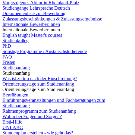
Vorgezogenes Abitur in Rheinland-Pfalz
Studiengänge Lehrsprache Deutsch
Dokumentenliste zur Bewerbung
Zulassungsbeschränkungen & Zulassungsergebnisse
Internationale Bewerber:innen
Internationale Bewerber:innen
English taught Master's courses
Studienkolleg
PhD
Sonstige Programme / Austauschstudierende
FAQ
Fristen
Studienanfang
Studienanfang
Was ist zu tun nach der Einschreibung?
Orientierungstage zum Studienanfang
Orientierungstage zum Studienanfang
Begrüßungen
Einführungsveranstaltungen und Fachberatungen zum
Studienanfang
Rahmenprogramm zum Studienanfang
Wohin bei Fragen und Sorgen?
Ersti-Hilfe
UNI-ABC
Stundenplan erstellen - wie geht das?