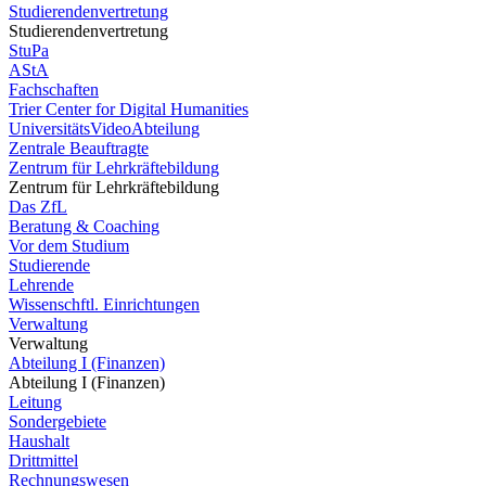
Studierendenvertretung
Studierendenvertretung
StuPa
AStA
Fachschaften
Trier Center for Digital Humanities
UniversitätsVideoAbteilung
Zentrale Beauftragte
Zentrum für Lehrkräftebildung
Zentrum für Lehrkräftebildung
Das ZfL
Beratung & Coaching
Vor dem Studium
Studierende
Lehrende
Wissenschftl. Einrichtungen
Verwaltung
Verwaltung
Abteilung I (Finanzen)
Abteilung I (Finanzen)
Leitung
Sondergebiete
Haushalt
Drittmittel
Rechnungswesen