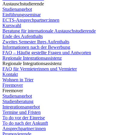
Austauschstudierende
Studienangebot
Einführungsseminar
ECTS-Ansprechpartner:innen
Kurswahl
Beratung für internationale Austauschstudierende
Ende des Aufenthalts
Zweites Semester Ihres Aufenthalts
Informationen nach der Bewerbung
FAQ – Häufig gestellte Fragen und Antworten
Regionale Integrationsassistenz
Regionale Integrationsassistenz
FAQ für Vermieterinnen und Vermieter
Kontakt
Wohnen in Trier
Freemover
Freemover
Studienangebot
Studienberatung
Integrationsangebot
Termine und Fristen
To do vor der Einreise
To do nach der Ankunft
Ansprechpartner:innen
Promovierende