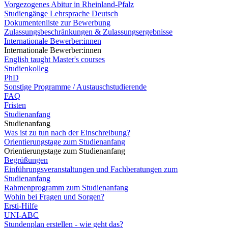
Vorgezogenes Abitur in Rheinland-Pfalz
Studiengänge Lehrsprache Deutsch
Dokumentenliste zur Bewerbung
Zulassungsbeschränkungen & Zulassungsergebnisse
Internationale Bewerber:innen
Internationale Bewerber:innen
English taught Master's courses
Studienkolleg
PhD
Sonstige Programme / Austauschstudierende
FAQ
Fristen
Studienanfang
Studienanfang
Was ist zu tun nach der Einschreibung?
Orientierungstage zum Studienanfang
Orientierungstage zum Studienanfang
Begrüßungen
Einführungsveranstaltungen und Fachberatungen zum
Studienanfang
Rahmenprogramm zum Studienanfang
Wohin bei Fragen und Sorgen?
Ersti-Hilfe
UNI-ABC
Stundenplan erstellen - wie geht das?