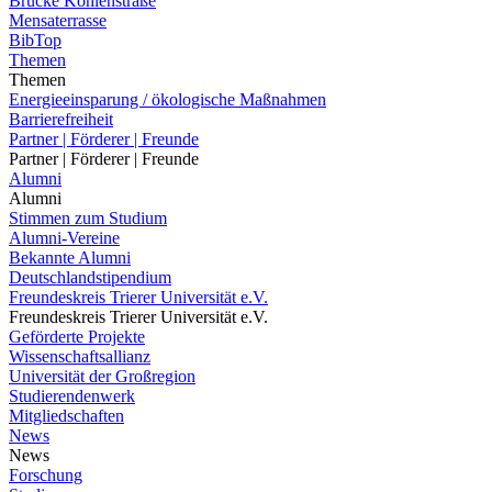
Brücke Kohlenstraße
Mensaterrasse
BibTop
Themen
Themen
Energieeinsparung / ökologische Maßnahmen
Barrierefreiheit
Partner | Förderer | Freunde
Partner | Förderer | Freunde
Alumni
Alumni
Stimmen zum Studium
Alumni-Vereine
Bekannte Alumni
Deutschlandstipendium
Freundeskreis Trierer Universität e.V.
Freundeskreis Trierer Universität e.V.
Geförderte Projekte
Wissenschaftsallianz
Universität der Großregion
Studierendenwerk
Mitgliedschaften
News
News
Forschung