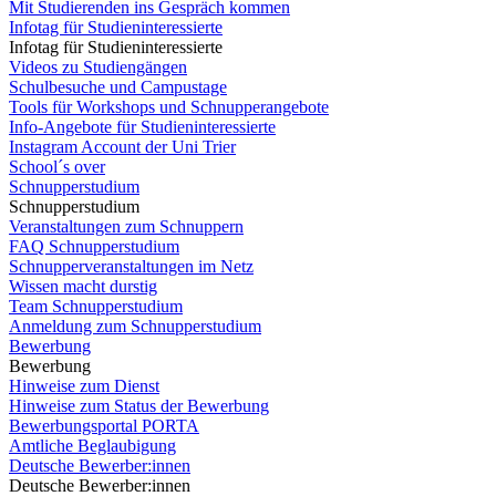
Mit Studierenden ins Gespräch kommen
Infotag für Studieninteressierte
Infotag für Studieninteressierte
Videos zu Studiengängen
Schulbesuche und Campustage
Tools für Workshops und Schnupperangebote
Info-Angebote für Studieninteressierte
Instagram Account der Uni Trier
School´s over
Schnupperstudium
Schnupperstudium
Veranstaltungen zum Schnuppern
FAQ Schnupperstudium
Schnupperveranstaltungen im Netz
Wissen macht durstig
Team Schnupperstudium
Anmeldung zum Schnupperstudium
Bewerbung
Bewerbung
Hinweise zum Dienst
Hinweise zum Status der Bewerbung
Bewerbungsportal PORTA
Amtliche Beglaubigung
Deutsche Bewerber:innen
Deutsche Bewerber:innen