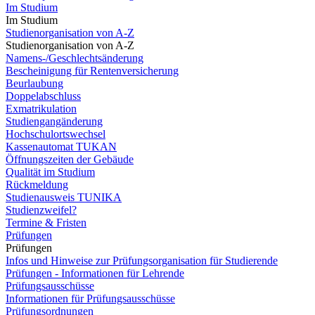
Im Studium
Im Studium
Studienorganisation von A-Z
Studienorganisation von A-Z
Namens-/Geschlechtsänderung
Bescheinigung für Rentenversicherung
Beurlaubung
Doppelabschluss
Exmatrikulation
Studiengangänderung
Hochschulortswechsel
Kassenautomat TUKAN
Öffnungszeiten der Gebäude
Qualität im Studium
Rückmeldung
Studienausweis TUNIKA
Studienzweifel?
Termine & Fristen
Prüfungen
Prüfungen
Infos und Hinweise zur Prüfungsorganisation für Studierende
Prüfungen - Informationen für Lehrende
Prüfungsausschüsse
Informationen für Prüfungsausschüsse
Prüfungsordnungen