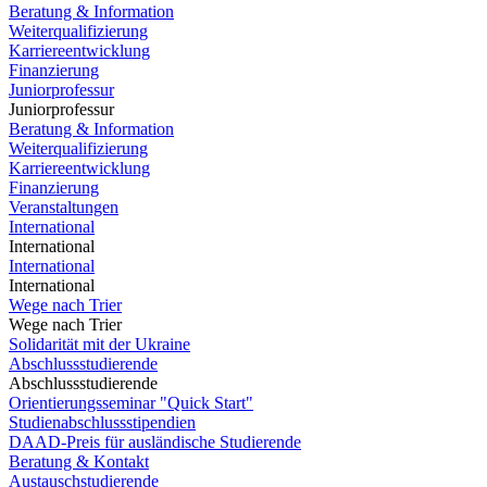
Beratung & Information
Weiterqualifizierung
Karriereentwicklung
Finanzierung
Juniorprofessur
Juniorprofessur
Beratung & Information
Weiterqualifizierung
Karriereentwicklung
Finanzierung
Veranstaltungen
International
International
International
International
Wege nach Trier
Wege nach Trier
Solidarität mit der Ukraine
Abschlussstudierende
Abschlussstudierende
Orientierungsseminar "Quick Start"
Studienabschlussstipendien
DAAD-Preis für ausländische Studierende
Beratung & Kontakt
Austauschstudierende