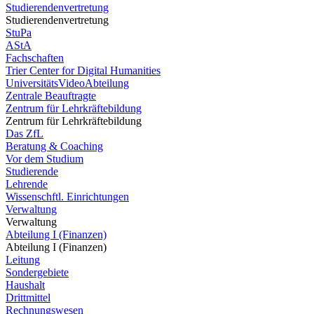
Studierendenvertretung
Studierendenvertretung
StuPa
AStA
Fachschaften
Trier Center for Digital Humanities
UniversitätsVideoAbteilung
Zentrale Beauftragte
Zentrum für Lehrkräftebildung
Zentrum für Lehrkräftebildung
Das ZfL
Beratung & Coaching
Vor dem Studium
Studierende
Lehrende
Wissenschftl. Einrichtungen
Verwaltung
Verwaltung
Abteilung I (Finanzen)
Abteilung I (Finanzen)
Leitung
Sondergebiete
Haushalt
Drittmittel
Rechnungswesen