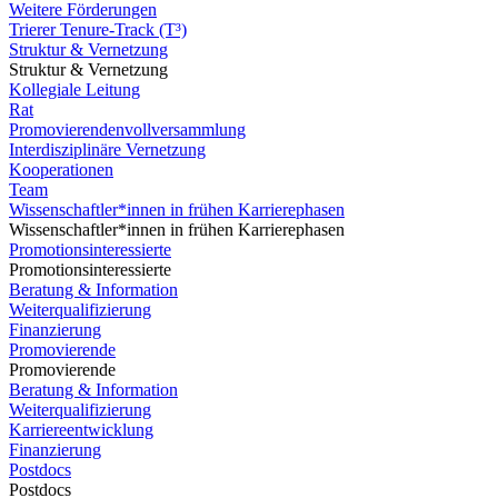
Weitere Förderungen
Trierer Tenure-Track (T³)
Struktur & Vernetzung
Struktur & Vernetzung
Kollegiale Leitung
Rat
Promovierendenvollversammlung
Interdisziplinäre Vernetzung
Kooperationen
Team
Wissenschaftler*innen in frühen Karrierephasen
Wissenschaftler*innen in frühen Karrierephasen
Promotionsinteressierte
Promotionsinteressierte
Beratung & Information
Weiterqualifizierung
Finanzierung
Promovierende
Promovierende
Beratung & Information
Weiterqualifizierung
Karriereentwicklung
Finanzierung
Postdocs
Postdocs