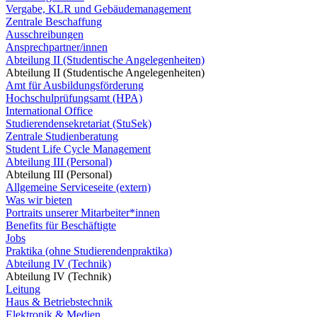
Vergabe, KLR und Gebäudemanagement
Zentrale Beschaffung
Ausschreibungen
Ansprechpartner/innen
Abteilung II (Studentische Angelegenheiten)
Abteilung II (Studentische Angelegenheiten)
Amt für Ausbildungsförderung
Hochschulprüfungsamt (HPA)
International Office
Studierendensekretariat (StuSek)
Zentrale Studienberatung
Student Life Cycle Management
Abteilung III (Personal)
Abteilung III (Personal)
Allgemeine Serviceseite (extern)
Was wir bieten
Portraits unserer Mitarbeiter*innen
Benefits für Beschäftigte
Jobs
Praktika (ohne Studierendenpraktika)
Abteilung IV (Technik)
Abteilung IV (Technik)
Leitung
Haus & Betriebstechnik
Elektronik & Medien