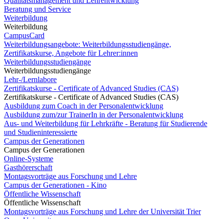
Qualitätsmanagement und Lehrentwicklung
Beratung und Service
Weiterbildung
Weiterbildung
CampusCard
Weiterbildungsangebote: Weiterbildungsstudiengänge,
Zertifikatskurse, Angebote für Lehrer:innen
Weiterbildungsstudiengänge
Weiterbildungsstudiengänge
Lehr-/Lernlabore
Zertifikatskurse - Certificate of Advanced Studies (CAS)
Zertifikatskurse - Certificate of Advanced Studies (CAS)
Ausbildung zum Coach in der Personalentwicklung
Ausbildung zum/zur TrainerIn in der Personalentwicklung
Aus- und Weiterbildung für Lehrkräfte - Beratung für Studierende
und Studieninteressierte
Campus der Generationen
Campus der Generationen
Online-Systeme
Gasthörerschaft
Montagsvorträge aus Forschung und Lehre
Campus der Generationen - Kino
Öffentliche Wissenschaft
Öffentliche Wissenschaft
Montagsvorträge aus Forschung und Lehre der Universität Trier