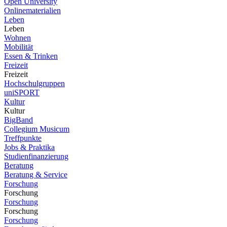
Open University
Onlinematerialien
Leben
Leben
Wohnen
Mobilität
Essen & Trinken
Freizeit
Freizeit
Hochschulgruppen
uniSPORT
Kultur
Kultur
BigBand
Collegium Musicum
Treffpunkte
Jobs & Praktika
Studienfinanzierung
Beratung
Beratung & Service
Forschung
Forschung
Forschung
Forschung
Forschung