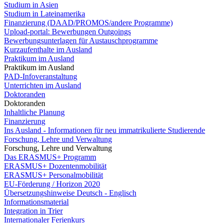
Studium in Asien
Studium in Lateinamerika
Finanzierung (DAAD/PROMOS/andere Programme)
Upload-portal: Bewerbungen Outgoings
Bewerbungsunterlagen für Austauschprogramme
Kurzaufenthalte im Ausland
Praktikum im Ausland
Praktikum im Ausland
PAD-Infoveranstaltung
Unterrichten im Ausland
Doktoranden
Doktoranden
Inhaltliche Planung
Finanzierung
Ins Ausland - Informationen für neu immatrikulierte Studierende
Forschung, Lehre und Verwaltung
Forschung, Lehre und Verwaltung
Das ERASMUS+ Programm
ERASMUS+ Dozentenmobilität
ERASMUS+ Personalmobilität
EU-Förderung / Horizon 2020
Übersetzungshinweise Deutsch - Englisch
Informationsmaterial
Integration in Trier
Internationaler Ferienkurs