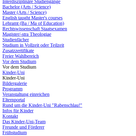
Interdisziplinäre Studiengänge
Bachelor (Arts / Science)
Master (Arts / Science)
English taught Master's courses
Lehramt (Ba / Ma of Education)
Rechtswissenschaft Staatsexamen
Magister/-stra Theologiae
Studienfächer
Studium in Vollzeit oder Teilzeit
Zusatzzertifikate
Freier Wahlbereich
Vor dem Studium
Vor dem Studium
Kinder-Uni
Kinder-Uni
Bildergalerie
Programm
Veranstaltung einreichen
Elternportal
Rund um die Kinder-Uni "Rabenschlau!"
Infos für Kinder
Kontakt
Das Kinder-Uni-Team
Freunde und Förderer
Frühstudium