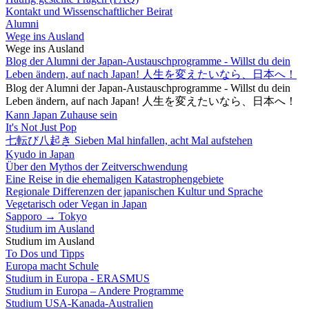
Kontakt und Wissenschaftlicher Beirat
Alumni
Wege ins Ausland
Wege ins Ausland
Blog der Alumni der Japan-Austauschprogramme - Willst du dein
Leben ändern, auf nach Japan! 人生を変えたいなら、日本へ！
Blog der Alumni der Japan-Austauschprogramme - Willst du dein
Leben ändern, auf nach Japan! 人生を変えたいなら、日本へ！
Kann Japan Zuhause sein
It's Not Just Pop
七転び八起き Sieben Mal hinfallen, acht Mal aufstehen
Kyudo in Japan
Über den Mythos der Zeitverschwendung
Eine Reise in die ehemaligen Katastrophengebiete
Regionale Differenzen der japanischen Kultur und Sprache
Vegetarisch oder Vegan in Japan
Sapporo → Tokyo
Studium im Ausland
Studium im Ausland
To Dos und Tipps
Europa macht Schule
Studium in Europa - ERASMUS
Studium in Europa – Andere Programme
Studium USA-Kanada-Australien