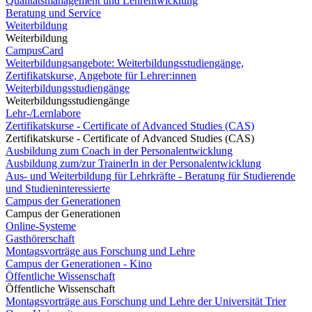
Qualitätsmanagement und Lehrentwicklung
Beratung und Service
Weiterbildung
Weiterbildung
CampusCard
Weiterbildungsangebote: Weiterbildungsstudiengänge,
Zertifikatskurse, Angebote für Lehrer:innen
Weiterbildungsstudiengänge
Weiterbildungsstudiengänge
Lehr-/Lernlabore
Zertifikatskurse - Certificate of Advanced Studies (CAS)
Zertifikatskurse - Certificate of Advanced Studies (CAS)
Ausbildung zum Coach in der Personalentwicklung
Ausbildung zum/zur TrainerIn in der Personalentwicklung
Aus- und Weiterbildung für Lehrkräfte - Beratung für Studierende
und Studieninteressierte
Campus der Generationen
Campus der Generationen
Online-Systeme
Gasthörerschaft
Montagsvorträge aus Forschung und Lehre
Campus der Generationen - Kino
Öffentliche Wissenschaft
Öffentliche Wissenschaft
Montagsvorträge aus Forschung und Lehre der Universität Trier