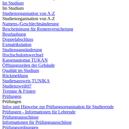
Im Studium
Im Studium
Studienorganisation von A-Z
Studienorganisation von A-Z
Namens-/Geschlechtsänderung
Bescheinigung für Rentenversicherung
Beurlaubung
Doppelabschluss
Exmatrikulation
Studiengangänderung
Hochschulortswechsel
Kassenautomat TUKAN
Öffnungszeiten der Gebäude
Qualität im Studium
Rückmeldung
Studienausweis TUNIKA
Studienzweifel?
Termine & Fristen
Prüfungen
Prüfungen
Infos und Hinweise zur Prüfungsorganisation für Studierende
Prüfungen - Informationen für Lehrende
Prüfungsausschüsse
Informationen für Prüfungsausschüsse
Prüfungsordnungen