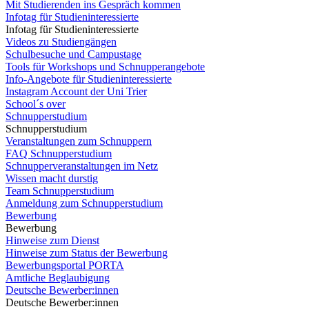
Mit Studierenden ins Gespräch kommen
Infotag für Studieninteressierte
Infotag für Studieninteressierte
Videos zu Studiengängen
Schulbesuche und Campustage
Tools für Workshops und Schnupperangebote
Info-Angebote für Studieninteressierte
Instagram Account der Uni Trier
School´s over
Schnupperstudium
Schnupperstudium
Veranstaltungen zum Schnuppern
FAQ Schnupperstudium
Schnupperveranstaltungen im Netz
Wissen macht durstig
Team Schnupperstudium
Anmeldung zum Schnupperstudium
Bewerbung
Bewerbung
Hinweise zum Dienst
Hinweise zum Status der Bewerbung
Bewerbungsportal PORTA
Amtliche Beglaubigung
Deutsche Bewerber:innen
Deutsche Bewerber:innen