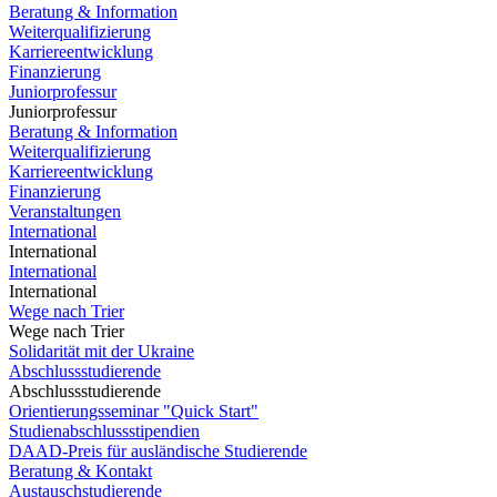
Beratung & Information
Weiterqualifizierung
Karriereentwicklung
Finanzierung
Juniorprofessur
Juniorprofessur
Beratung & Information
Weiterqualifizierung
Karriereentwicklung
Finanzierung
Veranstaltungen
International
International
International
International
Wege nach Trier
Wege nach Trier
Solidarität mit der Ukraine
Abschlussstudierende
Abschlussstudierende
Orientierungsseminar "Quick Start"
Studienabschlussstipendien
DAAD-Preis für ausländische Studierende
Beratung & Kontakt
Austauschstudierende