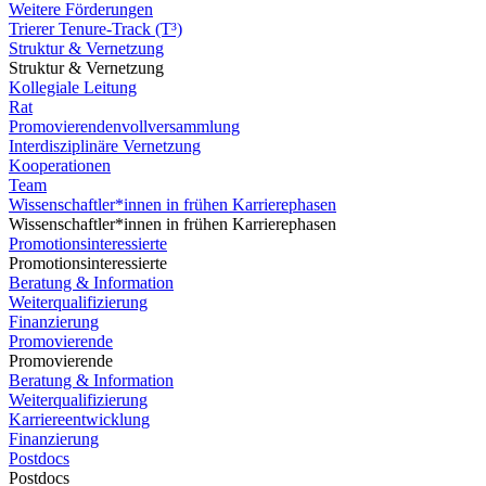
Weitere Förderungen
Trierer Tenure-Track (T³)
Struktur & Vernetzung
Struktur & Vernetzung
Kollegiale Leitung
Rat
Promovierendenvollversammlung
Interdisziplinäre Vernetzung
Kooperationen
Team
Wissenschaftler*innen in frühen Karrierephasen
Wissenschaftler*innen in frühen Karrierephasen
Promotionsinteressierte
Promotionsinteressierte
Beratung & Information
Weiterqualifizierung
Finanzierung
Promovierende
Promovierende
Beratung & Information
Weiterqualifizierung
Karriereentwicklung
Finanzierung
Postdocs
Postdocs