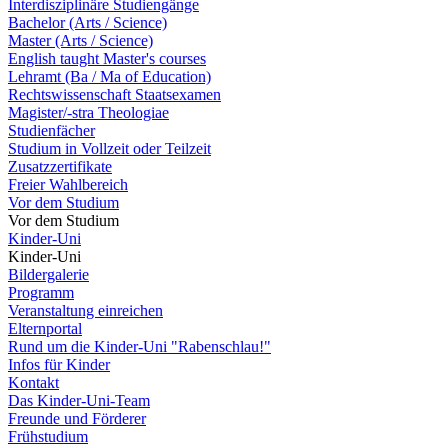
Interdisziplinäre Studiengänge
Bachelor (Arts / Science)
Master (Arts / Science)
English taught Master's courses
Lehramt (Ba / Ma of Education)
Rechtswissenschaft Staatsexamen
Magister/-stra Theologiae
Studienfächer
Studium in Vollzeit oder Teilzeit
Zusatzzertifikate
Freier Wahlbereich
Vor dem Studium
Vor dem Studium
Kinder-Uni
Kinder-Uni
Bildergalerie
Programm
Veranstaltung einreichen
Elternportal
Rund um die Kinder-Uni "Rabenschlau!"
Infos für Kinder
Kontakt
Das Kinder-Uni-Team
Freunde und Förderer
Frühstudium