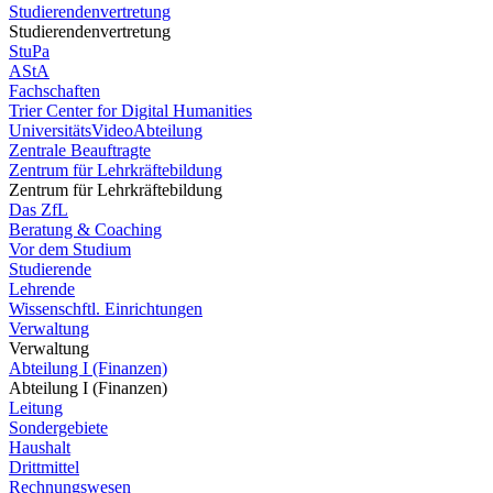
Studierendenvertretung
Studierendenvertretung
StuPa
AStA
Fachschaften
Trier Center for Digital Humanities
UniversitätsVideoAbteilung
Zentrale Beauftragte
Zentrum für Lehrkräftebildung
Zentrum für Lehrkräftebildung
Das ZfL
Beratung & Coaching
Vor dem Studium
Studierende
Lehrende
Wissenschftl. Einrichtungen
Verwaltung
Verwaltung
Abteilung I (Finanzen)
Abteilung I (Finanzen)
Leitung
Sondergebiete
Haushalt
Drittmittel
Rechnungswesen