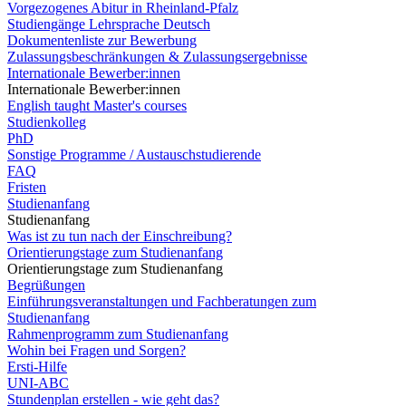
Vorgezogenes Abitur in Rheinland-Pfalz
Studiengänge Lehrsprache Deutsch
Dokumentenliste zur Bewerbung
Zulassungsbeschränkungen & Zulassungsergebnisse
Internationale Bewerber:innen
Internationale Bewerber:innen
English taught Master's courses
Studienkolleg
PhD
Sonstige Programme / Austauschstudierende
FAQ
Fristen
Studienanfang
Studienanfang
Was ist zu tun nach der Einschreibung?
Orientierungstage zum Studienanfang
Orientierungstage zum Studienanfang
Begrüßungen
Einführungsveranstaltungen und Fachberatungen zum
Studienanfang
Rahmenprogramm zum Studienanfang
Wohin bei Fragen und Sorgen?
Ersti-Hilfe
UNI-ABC
Stundenplan erstellen - wie geht das?