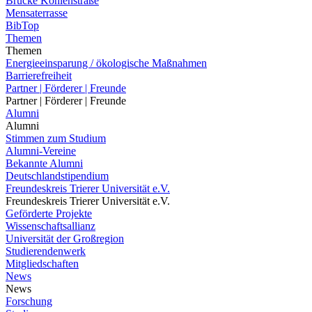
Brücke Kohlenstraße
Mensaterrasse
BibTop
Themen
Themen
Energieeinsparung / ökologische Maßnahmen
Barrierefreiheit
Partner | Förderer | Freunde
Partner | Förderer | Freunde
Alumni
Alumni
Stimmen zum Studium
Alumni-Vereine
Bekannte Alumni
Deutschlandstipendium
Freundeskreis Trierer Universität e.V.
Freundeskreis Trierer Universität e.V.
Geförderte Projekte
Wissenschaftsallianz
Universität der Großregion
Studierendenwerk
Mitgliedschaften
News
News
Forschung