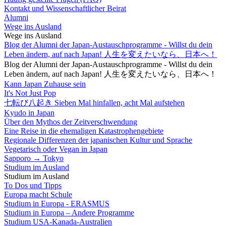
Kontakt und Wissenschaftlicher Beirat
Alumni
Wege ins Ausland
Wege ins Ausland
Blog der Alumni der Japan-Austauschprogramme - Willst du dein
Leben ändern, auf nach Japan! 人生を変えたいなら、日本へ！
Blog der Alumni der Japan-Austauschprogramme - Willst du dein
Leben ändern, auf nach Japan! 人生を変えたいなら、日本へ！
Kann Japan Zuhause sein
It's Not Just Pop
七転び八起き Sieben Mal hinfallen, acht Mal aufstehen
Kyudo in Japan
Über den Mythos der Zeitverschwendung
Eine Reise in die ehemaligen Katastrophengebiete
Regionale Differenzen der japanischen Kultur und Sprache
Vegetarisch oder Vegan in Japan
Sapporo → Tokyo
Studium im Ausland
Studium im Ausland
To Dos und Tipps
Europa macht Schule
Studium in Europa - ERASMUS
Studium in Europa – Andere Programme
Studium USA-Kanada-Australien