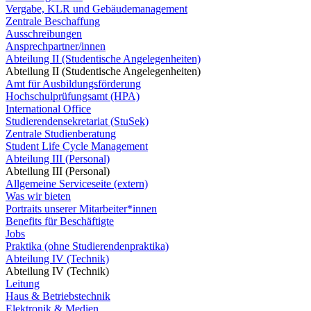
Vergabe, KLR und Gebäudemanagement
Zentrale Beschaffung
Ausschreibungen
Ansprechpartner/innen
Abteilung II (Studentische Angelegenheiten)
Abteilung II (Studentische Angelegenheiten)
Amt für Ausbildungsförderung
Hochschulprüfungsamt (HPA)
International Office
Studierendensekretariat (StuSek)
Zentrale Studienberatung
Student Life Cycle Management
Abteilung III (Personal)
Abteilung III (Personal)
Allgemeine Serviceseite (extern)
Was wir bieten
Portraits unserer Mitarbeiter*innen
Benefits für Beschäftigte
Jobs
Praktika (ohne Studierendenpraktika)
Abteilung IV (Technik)
Abteilung IV (Technik)
Leitung
Haus & Betriebstechnik
Elektronik & Medien