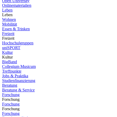
Open University
Onlinematerialien
Leben
Leben
Wohnen
Mobilität
Essen & Trinken
Freizeit
Freizeit
Hochschulgruppen
uniSPORT
Kultur
Kultur
BigBand
Collegium Musicum
Treffpunkte
Jobs & Praktika
Studienfinanzierung
Beratung
Beratung & Service
Forschung
Forschung
Forschung
Forschung
Forschung