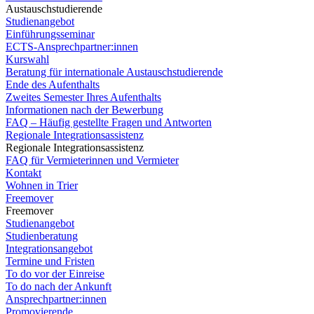
Austauschstudierende
Studienangebot
Einführungsseminar
ECTS-Ansprechpartner:innen
Kurswahl
Beratung für internationale Austauschstudierende
Ende des Aufenthalts
Zweites Semester Ihres Aufenthalts
Informationen nach der Bewerbung
FAQ – Häufig gestellte Fragen und Antworten
Regionale Integrationsassistenz
Regionale Integrationsassistenz
FAQ für Vermieterinnen und Vermieter
Kontakt
Wohnen in Trier
Freemover
Freemover
Studienangebot
Studienberatung
Integrationsangebot
Termine und Fristen
To do vor der Einreise
To do nach der Ankunft
Ansprechpartner:innen
Promovierende