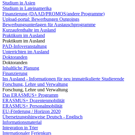
Studium in Asien
Studium in Lateinamerika
Finanzierung (DAAD/PROMOS/andere Programme)
Upload-portal: Bewerbungen Outgoings
Bewerbungsunterlagen für Austauschprogramme
Kurzaufenthalte im Ausland
Praktikum im Ausland
Praktikum im Ausland
PAD-Infoveranstaltung
Unterrichten im Ausland
Doktoranden
Doktoranden
Inhaltliche Planung
Finanzierung
Ins Ausland - Informationen für neu immatrikulierte Studierende
Forschung, Lehre und Verwaltung
Forschung, Lehre und Verwaltung
Das ERASMUS+ Programm
ERASMUS+ Dozentenmobilität
ERASMUS+ Personalmobilität
EU-Förderung / Horizon 2020
Übersetzungshinweise Deutsch - Englisch
Informationsmaterial
Integration in Trier
Internationaler Ferienkurs