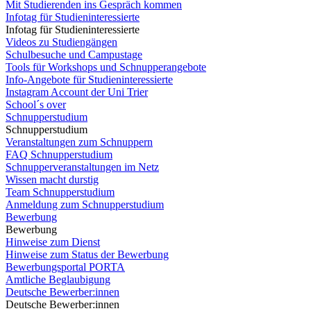
Mit Studierenden ins Gespräch kommen
Infotag für Studieninteressierte
Infotag für Studieninteressierte
Videos zu Studiengängen
Schulbesuche und Campustage
Tools für Workshops und Schnupperangebote
Info-Angebote für Studieninteressierte
Instagram Account der Uni Trier
School´s over
Schnupperstudium
Schnupperstudium
Veranstaltungen zum Schnuppern
FAQ Schnupperstudium
Schnupperveranstaltungen im Netz
Wissen macht durstig
Team Schnupperstudium
Anmeldung zum Schnupperstudium
Bewerbung
Bewerbung
Hinweise zum Dienst
Hinweise zum Status der Bewerbung
Bewerbungsportal PORTA
Amtliche Beglaubigung
Deutsche Bewerber:innen
Deutsche Bewerber:innen