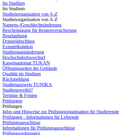
Im Studium
Im Studium
Studienorganisation von A-Z
Studienorganisation von A-Z
Namens-/Geschlechtsänderung
Bescheinigung für Rentenversicherung
Beurlaubung
Doppelabschluss
Exmatrikulation
Studiengangänderung
Hochschulortswechsel
Kassenautomat TUKAN
Öffnungszeiten der Gebäude
Qualität im Studium
Rückmeldung
Studienausweis TUNIKA
Studienzweifel?
Termine & Fristen
Prüfungen
Prüfungen
Infos und Hinweise zur Prüfungsorganisation für Studierende
Prüfungen - Informationen für Lehrende
Prüfungsausschüsse
Informationen für Prüfungsausschüsse
Prüfungsordnungen