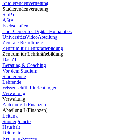
Studierendenvertretung
Studierendenvertretung
StuPa
AStA
Fachschaften
Trier Center for Digital Humanities
UniversitätsVideoAbteilung
Zentrale Beauftragte
Zentrum für Lehrkräftebildung
Zentrum für Lehrkräftebildung
Das ZfL
Beratung & Coaching
Vor dem Studium
Studierende
Lehrende
Wissenschftl. Einrichtungen
Verwaltung
Verwaltung
Abteilung I (Finanzen)
Abteilung I (Finanzen)
Leitung
Sondergebiete
Haushalt
Drittmittel
Rechnungswesen