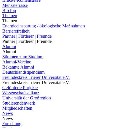
Brücke Kohlenstraße
Mensaterrasse
BibTop
Themen
Themen
Energieeinsparung / ökologische Maßnahmen
Barrierefreiheit
Partner | Förderer | Freunde
Partner | Förderer | Freunde
Alumni
Alumni
Stimmen zum Studium
Alumni-Vereine
Bekannte Alumni
Deutschlandstipendium
Freundeskreis Trierer Universität e.V.
Freundeskreis Trierer Universität e.V.
Geförderte Projekte
Wissenschaftsallianz
Universität der Großregion
Studierendenwerk
Mitgliedschaften
News
News
Forschung