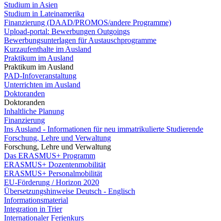
Studium in Asien
Studium in Lateinamerika
Finanzierung (DAAD/PROMOS/andere Programme)
Upload-portal: Bewerbungen Outgoings
Bewerbungsunterlagen für Austauschprogramme
Kurzaufenthalte im Ausland
Praktikum im Ausland
Praktikum im Ausland
PAD-Infoveranstaltung
Unterrichten im Ausland
Doktoranden
Doktoranden
Inhaltliche Planung
Finanzierung
Ins Ausland - Informationen für neu immatrikulierte Studierende
Forschung, Lehre und Verwaltung
Forschung, Lehre und Verwaltung
Das ERASMUS+ Programm
ERASMUS+ Dozentenmobilität
ERASMUS+ Personalmobilität
EU-Förderung / Horizon 2020
Übersetzungshinweise Deutsch - Englisch
Informationsmaterial
Integration in Trier
Internationaler Ferienkurs