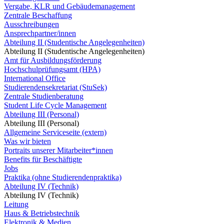
Vergabe, KLR und Gebäudemanagement
Zentrale Beschaffung
Ausschreibungen
Ansprechpartner/innen
Abteilung II (Studentische Angelegenheiten)
Abteilung II (Studentische Angelegenheiten)
Amt für Ausbildungsförderung
Hochschulprüfungsamt (HPA)
International Office
Studierendensekretariat (StuSek)
Zentrale Studienberatung
Student Life Cycle Management
Abteilung III (Personal)
Abteilung III (Personal)
Allgemeine Serviceseite (extern)
Was wir bieten
Portraits unserer Mitarbeiter*innen
Benefits für Beschäftigte
Jobs
Praktika (ohne Studierendenpraktika)
Abteilung IV (Technik)
Abteilung IV (Technik)
Leitung
Haus & Betriebstechnik
Elektronik & Medien