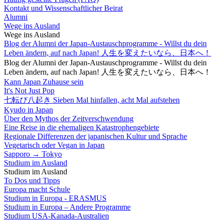
Kontakt und Wissenschaftlicher Beirat
Alumni
Wege ins Ausland
Wege ins Ausland
Blog der Alumni der Japan-Austauschprogramme - Willst du dein
Leben ändern, auf nach Japan! 人生を変えたいなら、日本へ！
Blog der Alumni der Japan-Austauschprogramme - Willst du dein
Leben ändern, auf nach Japan! 人生を変えたいなら、日本へ！
Kann Japan Zuhause sein
It's Not Just Pop
七転び八起き Sieben Mal hinfallen, acht Mal aufstehen
Kyudo in Japan
Über den Mythos der Zeitverschwendung
Eine Reise in die ehemaligen Katastrophengebiete
Regionale Differenzen der japanischen Kultur und Sprache
Vegetarisch oder Vegan in Japan
Sapporo → Tokyo
Studium im Ausland
Studium im Ausland
To Dos und Tipps
Europa macht Schule
Studium in Europa - ERASMUS
Studium in Europa – Andere Programme
Studium USA-Kanada-Australien