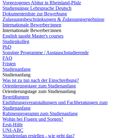
Vorgezogenes Abitur in Rheinland-Pfalz
Studiengänge Lehrsprache Deutsch
Dokumentenliste zur Bewerbung
Zulassungsbeschränkungen & Zulassungsergebnisse
Internationale Bewerber:innen
Internationale Bewerber:innen
English taught Master's courses
Studienkolleg
PhD
Sonstige Programme / Austauschstudierende
FAQ
Fristen
Studienanfang
Studienanfang
Was ist zu tun nach der Einschreibung?
Orientierungstage zum Studienanfang
Orientierungstage zum Studienanfang
Begrüßungen
Einführungsveranstaltungen und Fachberatungen zum
Studienanfang
Rahmenprogramm zum Studienanfang
Wohin bei Fragen und Sorgen?
Ersti-Hilfe
UNI-ABC
Stundenplan erstellen - wie geht das?