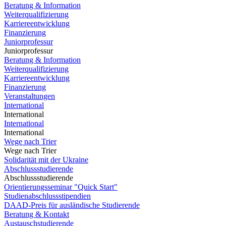
Beratung & Information
Weiterqualifizierung
Karriereentwicklung
Finanzierung
Juniorprofessur
Juniorprofessur
Beratung & Information
Weiterqualifizierung
Karriereentwicklung
Finanzierung
Veranstaltungen
International
International
International
International
Wege nach Trier
Wege nach Trier
Solidarität mit der Ukraine
Abschlussstudierende
Abschlussstudierende
Orientierungsseminar "Quick Start"
Studienabschlussstipendien
DAAD-Preis für ausländische Studierende
Beratung & Kontakt
Austauschstudierende