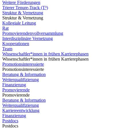
Weitere Förderungen
Trierer Tenure-Track (T³)
Struktur & Vernetzung
Struktur & Vernetzung
Kollegiale Leitung
Rat
Promovierendenvollversammlung
Interdisziplinäre Vernetzung
Kooperationen
Team
Wissenschaftler*innen in frühen Karrierephasen
Wissenschaftler*innen in frühen Karrierephasen
Promotionsinteressierte
Promotionsinteressierte
Beratung & Information
Weiterqualifizierung
Finanzierung
Promovierende
Promovierende
Beratung & Information
Weiterqualifizierung
Karriereentwicklung
Finanzierung
Postdocs
Postdocs