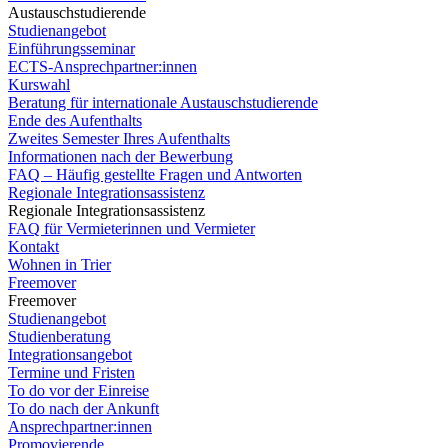
Austauschstudierende
Studienangebot
Einführungsseminar
ECTS-Ansprechpartner:innen
Kurswahl
Beratung für internationale Austauschstudierende
Ende des Aufenthalts
Zweites Semester Ihres Aufenthalts
Informationen nach der Bewerbung
FAQ – Häufig gestellte Fragen und Antworten
Regionale Integrationsassistenz
Regionale Integrationsassistenz
FAQ für Vermieterinnen und Vermieter
Kontakt
Wohnen in Trier
Freemover
Freemover
Studienangebot
Studienberatung
Integrationsangebot
Termine und Fristen
To do vor der Einreise
To do nach der Ankunft
Ansprechpartner:innen
Promovierende