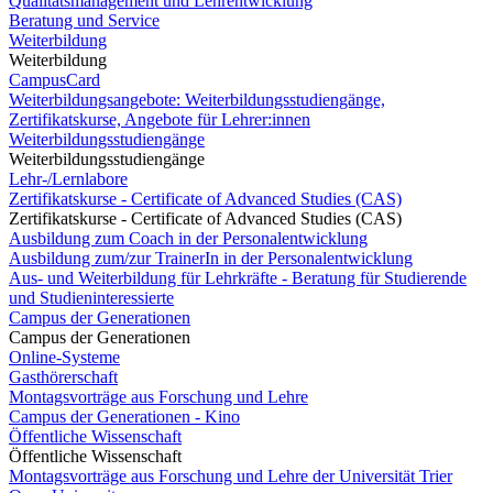
Qualitätsmanagement und Lehrentwicklung
Beratung und Service
Weiterbildung
Weiterbildung
CampusCard
Weiterbildungsangebote: Weiterbildungsstudiengänge,
Zertifikatskurse, Angebote für Lehrer:innen
Weiterbildungsstudiengänge
Weiterbildungsstudiengänge
Lehr-/Lernlabore
Zertifikatskurse - Certificate of Advanced Studies (CAS)
Zertifikatskurse - Certificate of Advanced Studies (CAS)
Ausbildung zum Coach in der Personalentwicklung
Ausbildung zum/zur TrainerIn in der Personalentwicklung
Aus- und Weiterbildung für Lehrkräfte - Beratung für Studierende
und Studieninteressierte
Campus der Generationen
Campus der Generationen
Online-Systeme
Gasthörerschaft
Montagsvorträge aus Forschung und Lehre
Campus der Generationen - Kino
Öffentliche Wissenschaft
Öffentliche Wissenschaft
Montagsvorträge aus Forschung und Lehre der Universität Trier