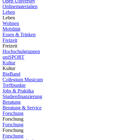
Open University
Onlinematerialien
Leben
Leben
Wohnen
Mobilität
Essen & Trinken
Freizeit
Freizeit
Hochschulgruppen
uniSPORT
Kultur
Kultur
BigBand
Collegium Musicum
Treffpunkte
Jobs & Praktika
Studienfinanzierung
Beratung
Beratung & Service
Forschung
Forschung
Forschung
Forschung
Forschung