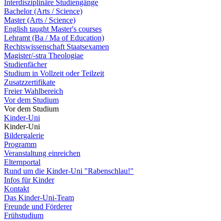
Interdisziplinäre Studiengänge
Bachelor (Arts / Science)
Master (Arts / Science)
English taught Master's courses
Lehramt (Ba / Ma of Education)
Rechtswissenschaft Staatsexamen
Magister/-stra Theologiae
Studienfächer
Studium in Vollzeit oder Teilzeit
Zusatzzertifikate
Freier Wahlbereich
Vor dem Studium
Vor dem Studium
Kinder-Uni
Kinder-Uni
Bildergalerie
Programm
Veranstaltung einreichen
Elternportal
Rund um die Kinder-Uni "Rabenschlau!"
Infos für Kinder
Kontakt
Das Kinder-Uni-Team
Freunde und Förderer
Frühstudium