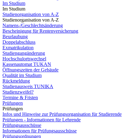
Im Studium
Im Studium
Studienorganisation von A-Z
Studienorganisation von A-Z
Namens-/Geschlechtsänderung
Bescheinigung für Rentenversicherung
Beurlaubung
Doppelabschluss
Exmatrikulation
Studiengangänderung
Hochschulortswechsel
Kassenautomat TUKAN
Öffnungszeiten der Gebäude
Qualität im Studium
Rückmeldung
Studienausweis TUNIKA
Studienzweifel?
Termine & Fristen
Prüfungen
Prüfungen
Infos und Hinweise zur Prüfungsorganisation für Studierende
Prüfungen - Informationen für Lehrende
Prüfungsausschüsse
Informationen für Prüfungsausschüsse
Prüfungsordnungen