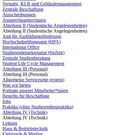
Vergabe, KLR und Gebäudemanagement
Zentrale Beschaffung
Ausschreibungen
Ansprechpartner/innen
Abteilung II (Studentische Angelegenheiten)
Abteilung II (Studentische Angelegenheiten)
Amt für Ausbildungsförderung
Hochschulprüfungsamt (HPA)
International Office
Studierendensekretariat (StuSek)
Zentrale Studienberatung
Student Life Cycle Management
Abteilung III (Personal)
Abteilung III (Personal)
Allgemeine Serviceseite (extern)
Was wir bieten
Portraits unserer Mitarbeiter*innen
Benefits für Beschäftigte
Jobs
Praktika (ohne Studierendenpraktika)
Abteilung IV (Technik)
Abteilung IV (Technik)
Leitung
Haus & Betriebstechnik
Elektronik & Medien