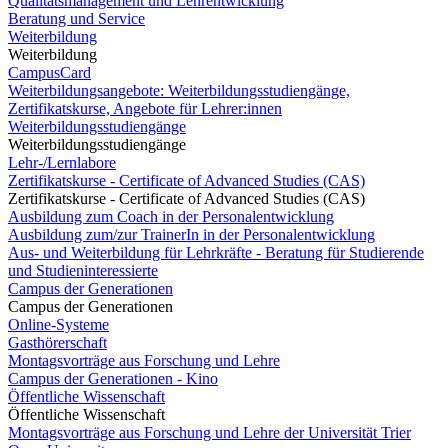
Qualitätsmanagement und Lehrentwicklung
Beratung und Service
Weiterbildung
Weiterbildung
CampusCard
Weiterbildungsangebote: Weiterbildungsstudiengänge,
Zertifikatskurse, Angebote für Lehrer:innen
Weiterbildungsstudiengänge
Weiterbildungsstudiengänge
Lehr-/Lernlabore
Zertifikatskurse - Certificate of Advanced Studies (CAS)
Zertifikatskurse - Certificate of Advanced Studies (CAS)
Ausbildung zum Coach in der Personalentwicklung
Ausbildung zum/zur TrainerIn in der Personalentwicklung
Aus- und Weiterbildung für Lehrkräfte - Beratung für Studierende
und Studieninteressierte
Campus der Generationen
Campus der Generationen
Online-Systeme
Gasthörerschaft
Montagsvorträge aus Forschung und Lehre
Campus der Generationen - Kino
Öffentliche Wissenschaft
Öffentliche Wissenschaft
Montagsvorträge aus Forschung und Lehre der Universität Trier