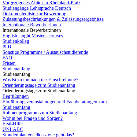
Vorgezogenes Abitur in Rheinland-Pfalz
Studiengänge Lehrsprache Deutsch
Dokumentenliste zur Bewerbung
Zulassungsbeschränkungen & Zulassungsergebnisse
Internationale Bewerber:innen
Internationale Bewerber:innen
English taught Master's courses
Studienkolleg
PhD
Sonstige Programme / Austauschstudierende
FAQ
Fristen
Studienanfang
Studienanfang
Was ist zu tun nach der Einschreibung?
Orientierungstage zum Studienanfang
Orientierungstage zum Studienanfang
Begrüßungen
Einführungsveranstaltungen und Fachberatungen zum
Studienanfang
Rahmenprogramm zum Studienanfang
Wohin bei Fragen und Sorgen?
Ersti-Hilfe
UNI-ABC
Stundenplan erstellen - wie geht das?