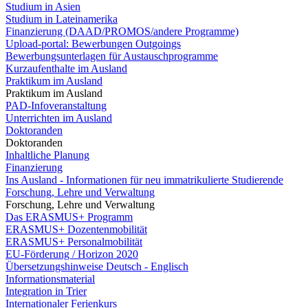
Studium in Asien
Studium in Lateinamerika
Finanzierung (DAAD/PROMOS/andere Programme)
Upload-portal: Bewerbungen Outgoings
Bewerbungsunterlagen für Austauschprogramme
Kurzaufenthalte im Ausland
Praktikum im Ausland
Praktikum im Ausland
PAD-Infoveranstaltung
Unterrichten im Ausland
Doktoranden
Doktoranden
Inhaltliche Planung
Finanzierung
Ins Ausland - Informationen für neu immatrikulierte Studierende
Forschung, Lehre und Verwaltung
Forschung, Lehre und Verwaltung
Das ERASMUS+ Programm
ERASMUS+ Dozentenmobilität
ERASMUS+ Personalmobilität
EU-Förderung / Horizon 2020
Übersetzungshinweise Deutsch - Englisch
Informationsmaterial
Integration in Trier
Internationaler Ferienkurs