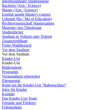
Interdisziplinäre Studiengänge
Bachelor (Arts / Science)
Master (Arts / Science)
English taught Master's courses
Lehramt (Ba / Ma of Education)
Rechtswissenschaft Staatsexamen
Magister/-stra Theologiae
Studienfächer
Studium in Vollzeit oder Teilzeit
Zusatzzertifikate
Freier Wahlbereich
Vor dem Studium
Vor dem Studium
Kinder-Uni
Kinder-Uni
Bildergalerie
Programm
Veranstaltung einreichen
Elternportal
Rund um die Kinder-Uni "Rabenschlau!"
Infos für Kinder
Kontakt
Das Kinder-Uni-Team
Freunde und Förderer
Frühstudium