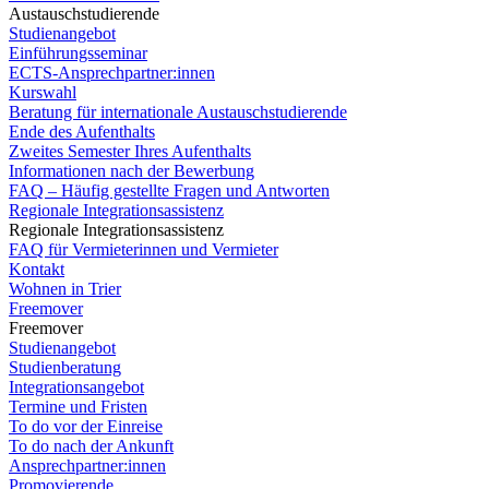
Austauschstudierende
Studienangebot
Einführungsseminar
ECTS-Ansprechpartner:innen
Kurswahl
Beratung für internationale Austauschstudierende
Ende des Aufenthalts
Zweites Semester Ihres Aufenthalts
Informationen nach der Bewerbung
FAQ – Häufig gestellte Fragen und Antworten
Regionale Integrationsassistenz
Regionale Integrationsassistenz
FAQ für Vermieterinnen und Vermieter
Kontakt
Wohnen in Trier
Freemover
Freemover
Studienangebot
Studienberatung
Integrationsangebot
Termine und Fristen
To do vor der Einreise
To do nach der Ankunft
Ansprechpartner:innen
Promovierende