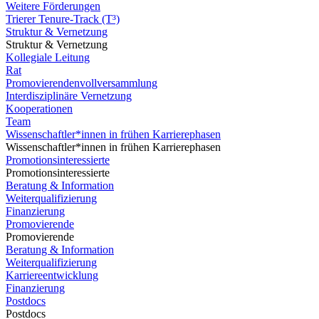
Weitere Förderungen
Trierer Tenure-Track (T³)
Struktur & Vernetzung
Struktur & Vernetzung
Kollegiale Leitung
Rat
Promovierendenvollversammlung
Interdisziplinäre Vernetzung
Kooperationen
Team
Wissenschaftler*innen in frühen Karrierephasen
Wissenschaftler*innen in frühen Karrierephasen
Promotionsinteressierte
Promotionsinteressierte
Beratung & Information
Weiterqualifizierung
Finanzierung
Promovierende
Promovierende
Beratung & Information
Weiterqualifizierung
Karriereentwicklung
Finanzierung
Postdocs
Postdocs