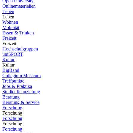
Open University
Onlinematerialien
Leben
Leben
Wohnen
Mobilität
Essen & Trinken
Freizeit
Freizeit
Hochschulgruppen
uniSPORT
Kultur
Kultur
BigBand
Collegium Musicum
Treffpunkte
Jobs & Praktika
Studienfinanzierung
Beratung
Beratung & Service
Forschung
Forschung
Forschung
Forschung
Forschung