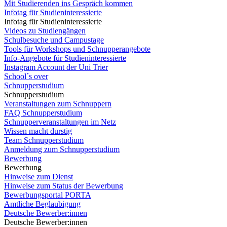
Mit Studierenden ins Gespräch kommen
Infotag für Studieninteressierte
Infotag für Studieninteressierte
Videos zu Studiengängen
Schulbesuche und Campustage
Tools für Workshops und Schnupperangebote
Info-Angebote für Studieninteressierte
Instagram Account der Uni Trier
School´s over
Schnupperstudium
Schnupperstudium
Veranstaltungen zum Schnuppern
FAQ Schnupperstudium
Schnupperveranstaltungen im Netz
Wissen macht durstig
Team Schnupperstudium
Anmeldung zum Schnupperstudium
Bewerbung
Bewerbung
Hinweise zum Dienst
Hinweise zum Status der Bewerbung
Bewerbungsportal PORTA
Amtliche Beglaubigung
Deutsche Bewerber:innen
Deutsche Bewerber:innen