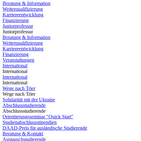
Beratung & Information
Weiterqualifizierung
Karriereentwicklung
Finanzierung
Juniorprofessur
Juniorprofessur
Beratung & Information
Weiterqualifizierung
Karriereentwicklung
Finanzierung
Veranstaltungen
International
International
International
International
Wege nach Trier
Wege nach Trier
Solidarität mit der Ukraine
Abschlussstudierende
Abschlussstudierende
Orientierungsseminar "Quick Start"
Studienabschlussstipendien
DAAD-Preis für ausländische Studierende
Beratung & Kontakt
Austauschstudierende