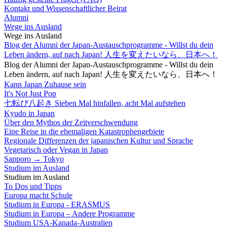
Kontakt und Wissenschaftlicher Beirat
Alumni
Wege ins Ausland
Wege ins Ausland
Blog der Alumni der Japan-Austauschprogramme - Willst du dein
Leben ändern, auf nach Japan! 人生を変えたいなら、日本へ！
Blog der Alumni der Japan-Austauschprogramme - Willst du dein
Leben ändern, auf nach Japan! 人生を変えたいなら、日本へ！
Kann Japan Zuhause sein
It's Not Just Pop
七転び八起き Sieben Mal hinfallen, acht Mal aufstehen
Kyudo in Japan
Über den Mythos der Zeitverschwendung
Eine Reise in die ehemaligen Katastrophengebiete
Regionale Differenzen der japanischen Kultur und Sprache
Vegetarisch oder Vegan in Japan
Sapporo → Tokyo
Studium im Ausland
Studium im Ausland
To Dos und Tipps
Europa macht Schule
Studium in Europa - ERASMUS
Studium in Europa – Andere Programme
Studium USA-Kanada-Australien