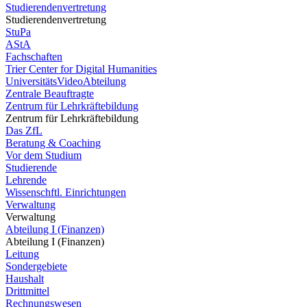
Studierendenvertretung
Studierendenvertretung
StuPa
AStA
Fachschaften
Trier Center for Digital Humanities
UniversitätsVideoAbteilung
Zentrale Beauftragte
Zentrum für Lehrkräftebildung
Zentrum für Lehrkräftebildung
Das ZfL
Beratung & Coaching
Vor dem Studium
Studierende
Lehrende
Wissenschftl. Einrichtungen
Verwaltung
Verwaltung
Abteilung I (Finanzen)
Abteilung I (Finanzen)
Leitung
Sondergebiete
Haushalt
Drittmittel
Rechnungswesen