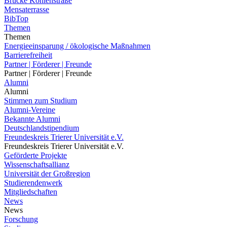
Brücke Kohlenstraße
Mensaterrasse
BibTop
Themen
Themen
Energieeinsparung / ökologische Maßnahmen
Barrierefreiheit
Partner | Förderer | Freunde
Partner | Förderer | Freunde
Alumni
Alumni
Stimmen zum Studium
Alumni-Vereine
Bekannte Alumni
Deutschlandstipendium
Freundeskreis Trierer Universität e.V.
Freundeskreis Trierer Universität e.V.
Geförderte Projekte
Wissenschaftsallianz
Universität der Großregion
Studierendenwerk
Mitgliedschaften
News
News
Forschung