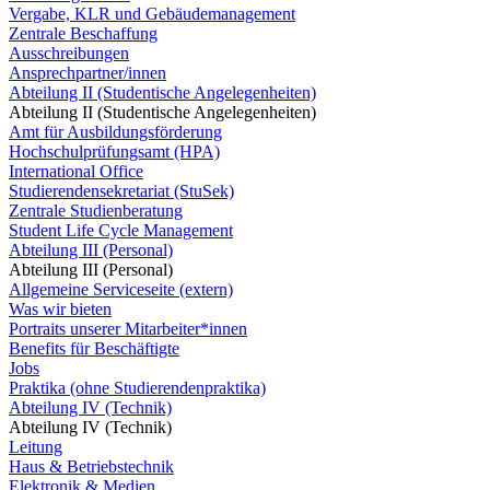
Vergabe, KLR und Gebäudemanagement
Zentrale Beschaffung
Ausschreibungen
Ansprechpartner/innen
Abteilung II (Studentische Angelegenheiten)
Abteilung II (Studentische Angelegenheiten)
Amt für Ausbildungsförderung
Hochschulprüfungsamt (HPA)
International Office
Studierendensekretariat (StuSek)
Zentrale Studienberatung
Student Life Cycle Management
Abteilung III (Personal)
Abteilung III (Personal)
Allgemeine Serviceseite (extern)
Was wir bieten
Portraits unserer Mitarbeiter*innen
Benefits für Beschäftigte
Jobs
Praktika (ohne Studierendenpraktika)
Abteilung IV (Technik)
Abteilung IV (Technik)
Leitung
Haus & Betriebstechnik
Elektronik & Medien