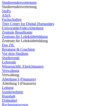
Studierendenvertretung
Studierendenvertretung
StuPa
AStA
Fachschaften
Trier Center for Digital Humanities
UniversitätsVideoAbteilung
Zentrale Beauftragte
Zentrum für Lehrkräftebildung
Zentrum für Lehrkräftebildung
Das ZfL
Beratung & Coaching
Vor dem Studium
Studierende
Lehrende
Wissenschftl. Einrichtungen
Verwaltung
Verwaltung
Abteilung I (Finanzen)
Abteilung I (Finanzen)
Leitung
Sondergebiete
Haushalt
Drittmittel
Rechnungswesen