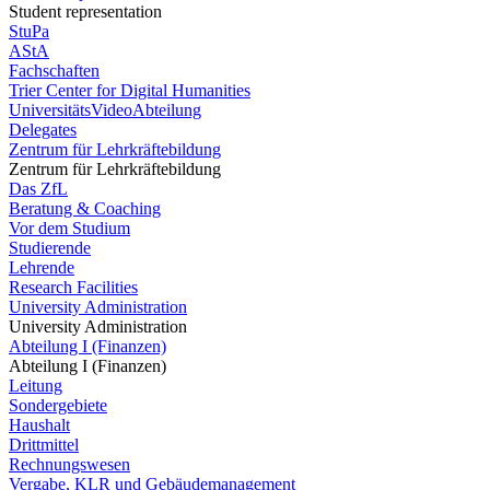
Student representation
StuPa
AStA
Fachschaften
Trier Center for Digital Humanities
UniversitätsVideoAbteilung
Delegates
Zentrum für Lehrkräftebildung
Zentrum für Lehrkräftebildung
Das ZfL
Beratung & Coaching
Vor dem Studium
Studierende
Lehrende
Research Facilities
University Administration
University Administration
Abteilung I (Finanzen)
Abteilung I (Finanzen)
Leitung
Sondergebiete
Haushalt
Drittmittel
Rechnungswesen
Vergabe, KLR und Gebäudemanagement