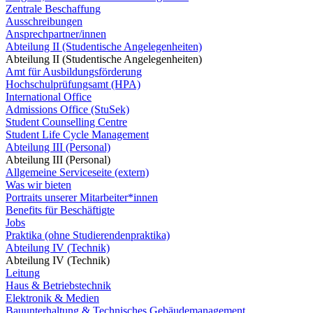
Zentrale Beschaffung
Ausschreibungen
Ansprechpartner/innen
Abteilung II (Studentische Angelegenheiten)
Abteilung II (Studentische Angelegenheiten)
Amt für Ausbildungsförderung
Hochschulprüfungsamt (HPA)
International Office
Admissions Office (StuSek)
Student Counselling Centre
Student Life Cycle Management
Abteilung III (Personal)
Abteilung III (Personal)
Allgemeine Serviceseite (extern)
Was wir bieten
Portraits unserer Mitarbeiter*innen
Benefits für Beschäftigte
Jobs
Praktika (ohne Studierendenpraktika)
Abteilung IV (Technik)
Abteilung IV (Technik)
Leitung
Haus & Betriebstechnik
Elektronik & Medien
Bauunterhaltung & Technisches Gebäudemanagement