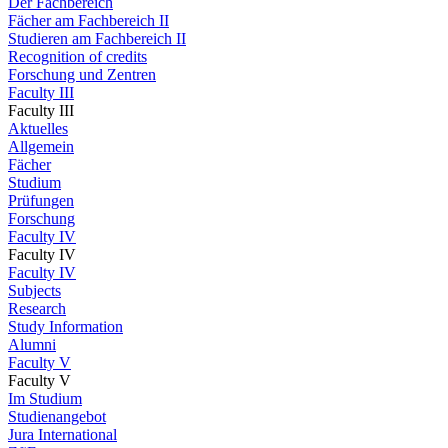
Der Fachbereich
Fächer am Fachbereich II
Studieren am Fachbereich II
Recognition of credits
Forschung und Zentren
Faculty III
Faculty III
Aktuelles
Allgemein
Fächer
Studium
Prüfungen
Forschung
Faculty IV
Faculty IV
Faculty IV
Subjects
Research
Study Information
Alumni
Faculty V
Faculty V
Im Studium
Studienangebot
Jura International