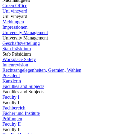
Nachhaltigkeit
Green Office
Uni vineyard
Uni vineyard
Meldungen
Impressionen
University Management
University Management
Geschäftsverteilung
Stab Präsidium
Stab Präsidium
Workplace Safety
Innenrevision
Rechtsangelegenheiten, Gremien, Wahlen
President
Kanzlerin
Faculties and Subjects
Faculties and Subjects
Faculty I
Faculty I
Fachbereich
Fächer und Institute
Prüfungen
Faculty II
Faculty II