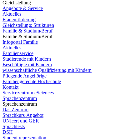
Gleichstellung
Angebote & Service
Aktuelles
Frauenförderung
Gleichstellung: Strukturen
Familie & Studium/Beruf
Familie & Studium/Beruf
Infoportal Familie
Aktuelles
Familienservice
Studierende mit Kindern
Beschäftigte mit Kindern
wissenschaftliche Qualifizierung mit Kindern
Pflegende Angehörige
Familiengerechte Hochschule
Kontakt
Servicezentrum eSciences
Sprachenzentrum
Sprachenzentrum
Das Zentrum
Sprachkurs-Angebot
UNIcert und GER
Sprachtests
DSH
Student representation