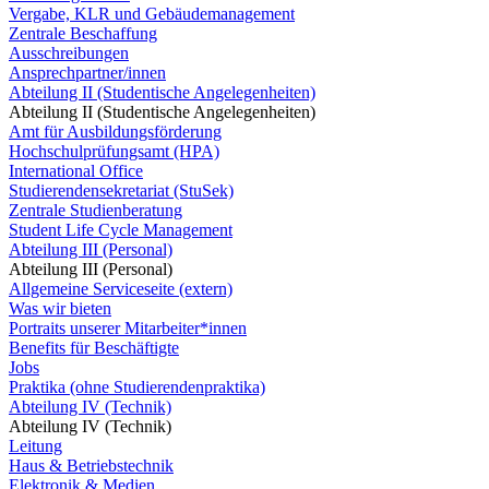
Vergabe, KLR und Gebäudemanagement
Zentrale Beschaffung
Ausschreibungen
Ansprechpartner/innen
Abteilung II (Studentische Angelegenheiten)
Abteilung II (Studentische Angelegenheiten)
Amt für Ausbildungsförderung
Hochschulprüfungsamt (HPA)
International Office
Studierendensekretariat (StuSek)
Zentrale Studienberatung
Student Life Cycle Management
Abteilung III (Personal)
Abteilung III (Personal)
Allgemeine Serviceseite (extern)
Was wir bieten
Portraits unserer Mitarbeiter*innen
Benefits für Beschäftigte
Jobs
Praktika (ohne Studierendenpraktika)
Abteilung IV (Technik)
Abteilung IV (Technik)
Leitung
Haus & Betriebstechnik
Elektronik & Medien