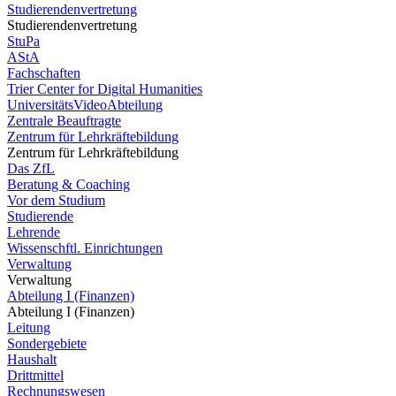
Studierendenvertretung
Studierendenvertretung
StuPa
AStA
Fachschaften
Trier Center for Digital Humanities
UniversitätsVideoAbteilung
Zentrale Beauftragte
Zentrum für Lehrkräftebildung
Zentrum für Lehrkräftebildung
Das ZfL
Beratung & Coaching
Vor dem Studium
Studierende
Lehrende
Wissenschftl. Einrichtungen
Verwaltung
Verwaltung
Abteilung I (Finanzen)
Abteilung I (Finanzen)
Leitung
Sondergebiete
Haushalt
Drittmittel
Rechnungswesen