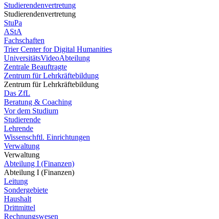
Studierendenvertretung
Studierendenvertretung
StuPa
AStA
Fachschaften
Trier Center for Digital Humanities
UniversitätsVideoAbteilung
Zentrale Beauftragte
Zentrum für Lehrkräftebildung
Zentrum für Lehrkräftebildung
Das ZfL
Beratung & Coaching
Vor dem Studium
Studierende
Lehrende
Wissenschftl. Einrichtungen
Verwaltung
Verwaltung
Abteilung I (Finanzen)
Abteilung I (Finanzen)
Leitung
Sondergebiete
Haushalt
Drittmittel
Rechnungswesen