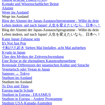
Kontakt und Wissenschaftlicher Beirat
Alumni
Wege ins Ausland
Wege ins Ausland
Blog der Alumni der Japan-Austauschprogramme - Willst du dein
Leben ändern, auf nach Japan! 人生を変えたいなら、日本へ！
Blog der Alumni der Japan-Austauschprogramme - Willst du dein
Leben ändern, auf nach Japan! 人生を変えたいなら、日本へ！
Kann Japan Zuhause sein
It's Not Just Pop
七転び八起き Sieben Mal hinfallen, acht Mal aufstehen
Kyudo in Japan
Über den Mythos der Zeitverschwendung
Eine Reise in die ehemaligen Katastrophengebiete
Regionale Differenzen der japanischen Kultur und Sprache
Vegetarisch oder Vegan in Japan
Sapporo → Tokyo
Studium im Ausland
Studium im Ausland
To Dos und Tipps
Europa macht Schule
Studium in Europa - ERASMUS
Studium in Europa – Andere Programme
Studium USA-Kanada-Australien