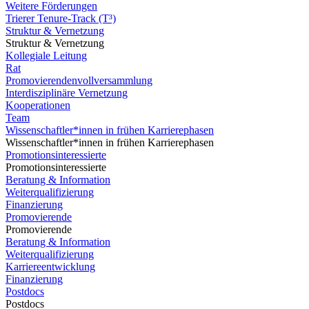
Weitere Förderungen
Trierer Tenure-Track (T³)
Struktur & Vernetzung
Struktur & Vernetzung
Kollegiale Leitung
Rat
Promovierendenvollversammlung
Interdisziplinäre Vernetzung
Kooperationen
Team
Wissenschaftler*innen in frühen Karrierephasen
Wissenschaftler*innen in frühen Karrierephasen
Promotionsinteressierte
Promotionsinteressierte
Beratung & Information
Weiterqualifizierung
Finanzierung
Promovierende
Promovierende
Beratung & Information
Weiterqualifizierung
Karriereentwicklung
Finanzierung
Postdocs
Postdocs