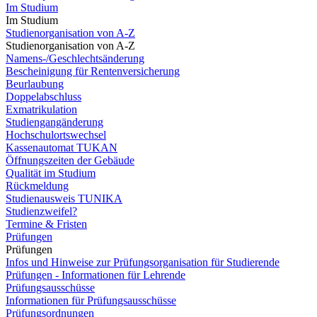
Im Studium
Im Studium
Studienorganisation von A-Z
Studienorganisation von A-Z
Namens-/Geschlechtsänderung
Bescheinigung für Rentenversicherung
Beurlaubung
Doppelabschluss
Exmatrikulation
Studiengangänderung
Hochschulortswechsel
Kassenautomat TUKAN
Öffnungszeiten der Gebäude
Qualität im Studium
Rückmeldung
Studienausweis TUNIKA
Studienzweifel?
Termine & Fristen
Prüfungen
Prüfungen
Infos und Hinweise zur Prüfungsorganisation für Studierende
Prüfungen - Informationen für Lehrende
Prüfungsausschüsse
Informationen für Prüfungsausschüsse
Prüfungsordnungen