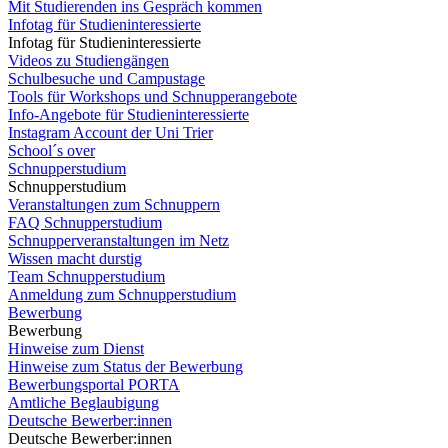
Mit Studierenden ins Gespräch kommen
Infotag für Studieninteressierte
Infotag für Studieninteressierte
Videos zu Studiengängen
Schulbesuche und Campustage
Tools für Workshops und Schnupperangebote
Info-Angebote für Studieninteressierte
Instagram Account der Uni Trier
School´s over
Schnupperstudium
Schnupperstudium
Veranstaltungen zum Schnuppern
FAQ Schnupperstudium
Schnupperveranstaltungen im Netz
Wissen macht durstig
Team Schnupperstudium
Anmeldung zum Schnupperstudium
Bewerbung
Bewerbung
Hinweise zum Dienst
Hinweise zum Status der Bewerbung
Bewerbungsportal PORTA
Amtliche Beglaubigung
Deutsche Bewerber:innen
Deutsche Bewerber:innen