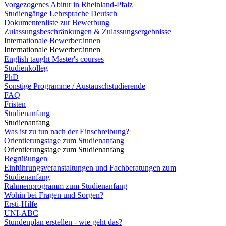
Vorgezogenes Abitur in Rheinland-Pfalz
Studiengänge Lehrsprache Deutsch
Dokumentenliste zur Bewerbung
Zulassungsbeschränkungen & Zulassungsergebnisse
Internationale Bewerber:innen
Internationale Bewerber:innen
English taught Master's courses
Studienkolleg
PhD
Sonstige Programme / Austauschstudierende
FAQ
Fristen
Studienanfang
Studienanfang
Was ist zu tun nach der Einschreibung?
Orientierungstage zum Studienanfang
Orientierungstage zum Studienanfang
Begrüßungen
Einführungsveranstaltungen und Fachberatungen zum
Studienanfang
Rahmenprogramm zum Studienanfang
Wohin bei Fragen und Sorgen?
Ersti-Hilfe
UNI-ABC
Stundenplan erstellen - wie geht das?