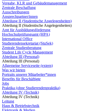
Vergabe, KLR und Gebäudemanagement
Zentrale Beschaffung
Ausschreibungen
Ansprechpartner/innen
Abteilung II (Studentische Angelegenheiten)
Abteilung II (Studentische Angelegenheiten)
Amt für Ausbildungsförderung
Hochschulprüfungsamt (HPA)
International Office
Studierendensekretariat (StuSek)
Zentrale Studienberatung
Student Life Cycle Management
Abteilung III (Personal)
Abteilung III (Personal)
Allgemeine Serviceseite (extern)
Was wir bieten
Portraits unserer Mitarbeiter*innen
Benefits für Beschäftigte
Jobs
Praktika (ohne Studierendenpraktika)
Abteilung IV (Technik)
Abteilung IV (Technik)
Leitung
Haus & Betriebstechnik
Elektronik & Medien