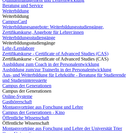
Qualitätsmanagement und Lehrentwicklung
Beratung und Service
Weiterbildung
Weiterbildung
CampusCard
Weiterbildungsangebote: Weiterbildungsstudiengänge,
Zertifikatskurse, Angebote für Lehrer:innen
Weiterbildungsstudiengänge
Weiterbildungsstudiengänge
Lehr-/Lernlabore
Zertifikatskurse - Certificate of Advanced Studies (CAS)
Zertifikatskurse - Certificate of Advanced Studies (CAS)
Ausbildung zum Coach in der Personalentwicklung
Ausbildung zum/zur TrainerIn in der Personalentwicklung
Aus- und Weiterbildung für Lehrkräfte - Beratung für Studierende
und Studieninteressierte
Campus der Generationen
Campus der Generationen
Online-Systeme
Gasthörerschaft
Montagsvorträge aus Forschung und Lehre
Campus der Generationen - Kino
Öffentliche Wissenschaft
Öffentliche Wissenschaft
Montagsvorträge aus Forschung und Lehre der Universität Trier