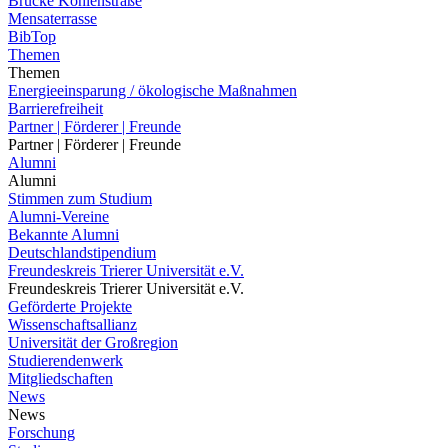
Brücke Kohlenstraße
Mensaterrasse
BibTop
Themen
Themen
Energieeinsparung / ökologische Maßnahmen
Barrierefreiheit
Partner | Förderer | Freunde
Partner | Förderer | Freunde
Alumni
Alumni
Stimmen zum Studium
Alumni-Vereine
Bekannte Alumni
Deutschlandstipendium
Freundeskreis Trierer Universität e.V.
Freundeskreis Trierer Universität e.V.
Geförderte Projekte
Wissenschaftsallianz
Universität der Großregion
Studierendenwerk
Mitgliedschaften
News
News
Forschung