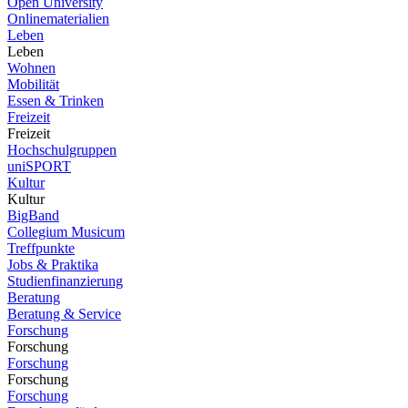
Open University
Onlinematerialien
Leben
Leben
Wohnen
Mobilität
Essen & Trinken
Freizeit
Freizeit
Hochschulgruppen
uniSPORT
Kultur
Kultur
BigBand
Collegium Musicum
Treffpunkte
Jobs & Praktika
Studienfinanzierung
Beratung
Beratung & Service
Forschung
Forschung
Forschung
Forschung
Forschung