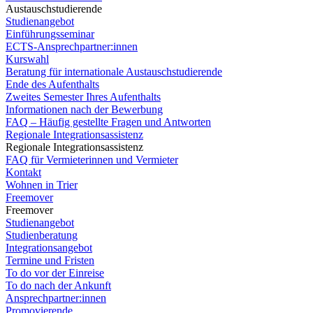
Austauschstudierende
Studienangebot
Einführungsseminar
ECTS-Ansprechpartner:innen
Kurswahl
Beratung für internationale Austauschstudierende
Ende des Aufenthalts
Zweites Semester Ihres Aufenthalts
Informationen nach der Bewerbung
FAQ – Häufig gestellte Fragen und Antworten
Regionale Integrationsassistenz
Regionale Integrationsassistenz
FAQ für Vermieterinnen und Vermieter
Kontakt
Wohnen in Trier
Freemover
Freemover
Studienangebot
Studienberatung
Integrationsangebot
Termine und Fristen
To do vor der Einreise
To do nach der Ankunft
Ansprechpartner:innen
Promovierende