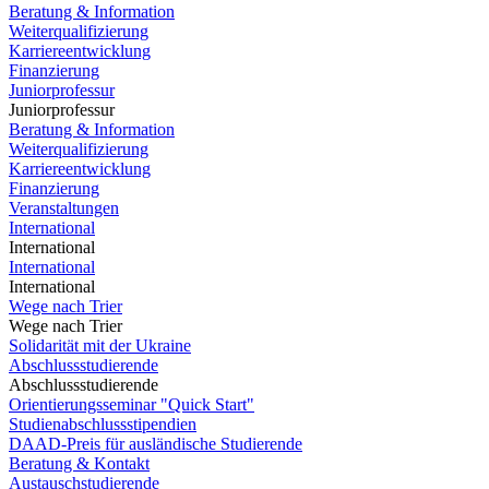
Beratung & Information
Weiterqualifizierung
Karriereentwicklung
Finanzierung
Juniorprofessur
Juniorprofessur
Beratung & Information
Weiterqualifizierung
Karriereentwicklung
Finanzierung
Veranstaltungen
International
International
International
International
Wege nach Trier
Wege nach Trier
Solidarität mit der Ukraine
Abschlussstudierende
Abschlussstudierende
Orientierungsseminar "Quick Start"
Studienabschlussstipendien
DAAD-Preis für ausländische Studierende
Beratung & Kontakt
Austauschstudierende