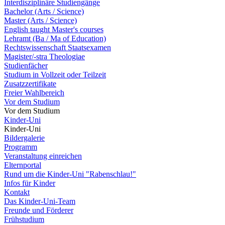
Interdisziplinäre Studiengänge
Bachelor (Arts / Science)
Master (Arts / Science)
English taught Master's courses
Lehramt (Ba / Ma of Education)
Rechtswissenschaft Staatsexamen
Magister/-stra Theologiae
Studienfächer
Studium in Vollzeit oder Teilzeit
Zusatzzertifikate
Freier Wahlbereich
Vor dem Studium
Vor dem Studium
Kinder-Uni
Kinder-Uni
Bildergalerie
Programm
Veranstaltung einreichen
Elternportal
Rund um die Kinder-Uni "Rabenschlau!"
Infos für Kinder
Kontakt
Das Kinder-Uni-Team
Freunde und Förderer
Frühstudium