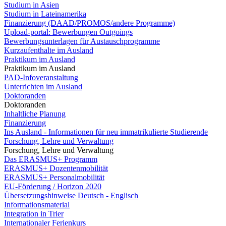
Studium in Asien
Studium in Lateinamerika
Finanzierung (DAAD/PROMOS/andere Programme)
Upload-portal: Bewerbungen Outgoings
Bewerbungsunterlagen für Austauschprogramme
Kurzaufenthalte im Ausland
Praktikum im Ausland
Praktikum im Ausland
PAD-Infoveranstaltung
Unterrichten im Ausland
Doktoranden
Doktoranden
Inhaltliche Planung
Finanzierung
Ins Ausland - Informationen für neu immatrikulierte Studierende
Forschung, Lehre und Verwaltung
Forschung, Lehre und Verwaltung
Das ERASMUS+ Programm
ERASMUS+ Dozentenmobilität
ERASMUS+ Personalmobilität
EU-Förderung / Horizon 2020
Übersetzungshinweise Deutsch - Englisch
Informationsmaterial
Integration in Trier
Internationaler Ferienkurs