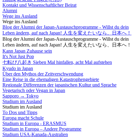
Kontakt und Wissenschaftlicher Beirat
Alumni
Wege ins Ausland
Wege ins Ausland
Blog der Alumni der Japan-Austauschprogramme - Willst du dein
Leben ändern, auf nach Japan! 人生を変えたいなら、日本へ！
Blog der Alumni der Japan-Austauschprogramme - Willst du dein
Leben ändern, auf nach Japan! 人生を変えたいなら、日本へ！
Kann Japan Zuhause sein
It's Not Just Pop
七転び八起き Sieben Mal hinfallen, acht Mal aufstehen
Kyudo in Japan
Über den Mythos der Zeitverschwendung
Eine Reise in die ehemaligen Katastrophengebiete
Regionale Differenzen der japanischen Kultur und Sprache
Vegetarisch oder Vegan in Japan
Sapporo → Tokyo
Studium im Ausland
Studium im Ausland
To Dos und Tipps
Europa macht Schule
Studium in Europa - ERASMUS
Studium in Europa – Andere Programme
Studium USA-Kanada-Australien