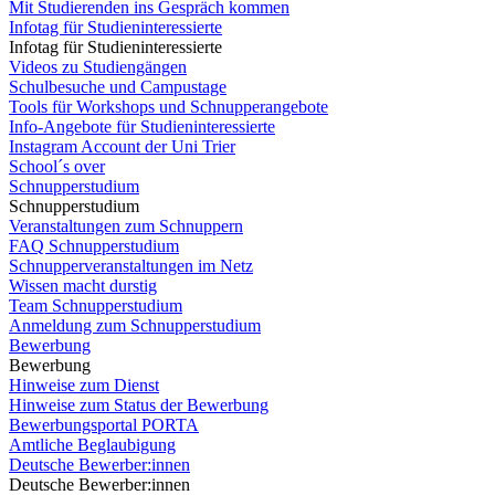
Mit Studierenden ins Gespräch kommen
Infotag für Studieninteressierte
Infotag für Studieninteressierte
Videos zu Studiengängen
Schulbesuche und Campustage
Tools für Workshops und Schnupperangebote
Info-Angebote für Studieninteressierte
Instagram Account der Uni Trier
School´s over
Schnupperstudium
Schnupperstudium
Veranstaltungen zum Schnuppern
FAQ Schnupperstudium
Schnupperveranstaltungen im Netz
Wissen macht durstig
Team Schnupperstudium
Anmeldung zum Schnupperstudium
Bewerbung
Bewerbung
Hinweise zum Dienst
Hinweise zum Status der Bewerbung
Bewerbungsportal PORTA
Amtliche Beglaubigung
Deutsche Bewerber:innen
Deutsche Bewerber:innen