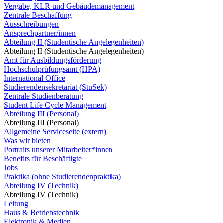
Vergabe, KLR und Gebäudemanagement
Zentrale Beschaffung
Ausschreibungen
Ansprechpartner/innen
Abteilung II (Studentische Angelegenheiten)
Abteilung II (Studentische Angelegenheiten)
Amt für Ausbildungsförderung
Hochschulprüfungsamt (HPA)
International Office
Studierendensekretariat (StuSek)
Zentrale Studienberatung
Student Life Cycle Management
Abteilung III (Personal)
Abteilung III (Personal)
Allgemeine Serviceseite (extern)
Was wir bieten
Portraits unserer Mitarbeiter*innen
Benefits für Beschäftigte
Jobs
Praktika (ohne Studierendenpraktika)
Abteilung IV (Technik)
Abteilung IV (Technik)
Leitung
Haus & Betriebstechnik
Elektronik & Medien