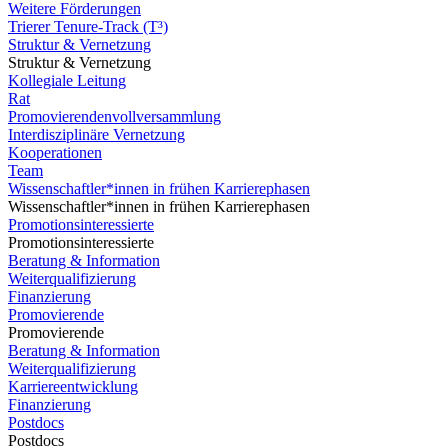
Weitere Förderungen
Trierer Tenure-Track (T³)
Struktur & Vernetzung
Struktur & Vernetzung
Kollegiale Leitung
Rat
Promovierendenvollversammlung
Interdisziplinäre Vernetzung
Kooperationen
Team
Wissenschaftler*innen in frühen Karrierephasen
Wissenschaftler*innen in frühen Karrierephasen
Promotionsinteressierte
Promotionsinteressierte
Beratung & Information
Weiterqualifizierung
Finanzierung
Promovierende
Promovierende
Beratung & Information
Weiterqualifizierung
Karriereentwicklung
Finanzierung
Postdocs
Postdocs