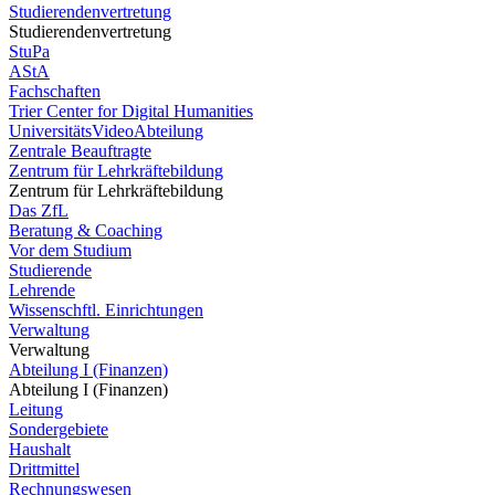
Studierendenvertretung
Studierendenvertretung
StuPa
AStA
Fachschaften
Trier Center for Digital Humanities
UniversitätsVideoAbteilung
Zentrale Beauftragte
Zentrum für Lehrkräftebildung
Zentrum für Lehrkräftebildung
Das ZfL
Beratung & Coaching
Vor dem Studium
Studierende
Lehrende
Wissenschftl. Einrichtungen
Verwaltung
Verwaltung
Abteilung I (Finanzen)
Abteilung I (Finanzen)
Leitung
Sondergebiete
Haushalt
Drittmittel
Rechnungswesen