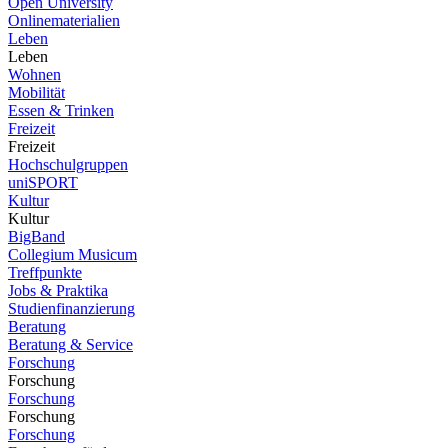
Open University
Onlinematerialien
Leben
Leben
Wohnen
Mobilität
Essen & Trinken
Freizeit
Freizeit
Hochschulgruppen
uniSPORT
Kultur
Kultur
BigBand
Collegium Musicum
Treffpunkte
Jobs & Praktika
Studienfinanzierung
Beratung
Beratung & Service
Forschung
Forschung
Forschung
Forschung
Forschung