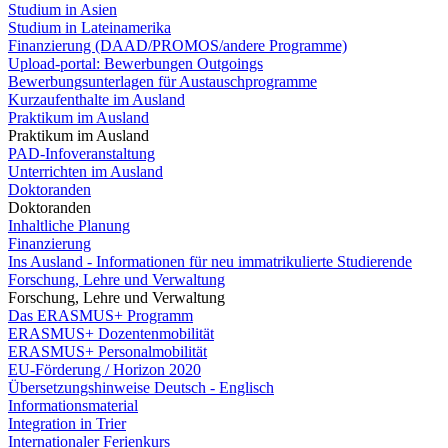
Studium in Asien
Studium in Lateinamerika
Finanzierung (DAAD/PROMOS/andere Programme)
Upload-portal: Bewerbungen Outgoings
Bewerbungsunterlagen für Austauschprogramme
Kurzaufenthalte im Ausland
Praktikum im Ausland
Praktikum im Ausland
PAD-Infoveranstaltung
Unterrichten im Ausland
Doktoranden
Doktoranden
Inhaltliche Planung
Finanzierung
Ins Ausland - Informationen für neu immatrikulierte Studierende
Forschung, Lehre und Verwaltung
Forschung, Lehre und Verwaltung
Das ERASMUS+ Programm
ERASMUS+ Dozentenmobilität
ERASMUS+ Personalmobilität
EU-Förderung / Horizon 2020
Übersetzungshinweise Deutsch - Englisch
Informationsmaterial
Integration in Trier
Internationaler Ferienkurs