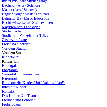
Interdisziplinäre Studiengänge
Bachelor (Arts / Science)
Master (Arts / Science)
English taught Master's courses
Lehramt (Ba / Ma of Education)
Rechtswissenschaft Staatsexamen
Magister/-stra Theologiae
Studienfächer
Studium in Vollzeit oder Teilzeit
Zusatzzertifikate
Freier Wahlbereich
Vor dem Studium
Vor dem Studium
Kinder-Uni
Kinder-Uni
Bildergalerie
Programm
Veranstaltung einreichen
Elternportal
Rund um die Kinder-Uni "Rabenschlau!"
Infos für Kinder
Kontakt
Das Kinder-Uni-Team
Freunde und Förderer
Frühstudium