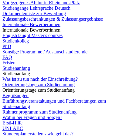
Vorgezogenes Abitur in Rheinland-Pfalz
Studiengänge Lehrsprache Deutsch
Dokumentenliste zur Bewerbung
Zulassungsbeschränkungen & Zulassungsergebnisse
Internationale Bewerber:innen
Internationale Bewerber:innen
English taught Master's courses
Studienkolleg
PhD
Sonstige Programme / Austauschstudierende
FAQ
Fristen
Studienanfang
Studienanfang
Was ist zu tun nach der Einschreibung?
Orientierungstage zum Studienanfang
Orientierungstage zum Studienanfang
Begrüßungen
Einführungsveranstaltungen und Fachberatungen zum
Studienanfang
Rahmenprogramm zum Studienanfang
Wohin bei Fragen und Sorgen?
Ersti-Hilfe
UNI-ABC
Stundenplan erstellen - wie geht das?