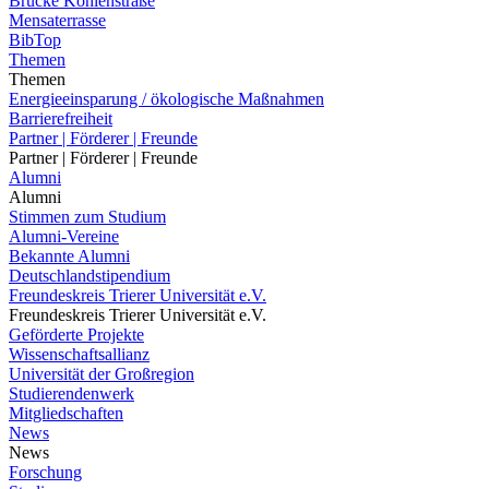
Brücke Kohlenstraße
Mensaterrasse
BibTop
Themen
Themen
Energieeinsparung / ökologische Maßnahmen
Barrierefreiheit
Partner | Förderer | Freunde
Partner | Förderer | Freunde
Alumni
Alumni
Stimmen zum Studium
Alumni-Vereine
Bekannte Alumni
Deutschlandstipendium
Freundeskreis Trierer Universität e.V.
Freundeskreis Trierer Universität e.V.
Geförderte Projekte
Wissenschaftsallianz
Universität der Großregion
Studierendenwerk
Mitgliedschaften
News
News
Forschung