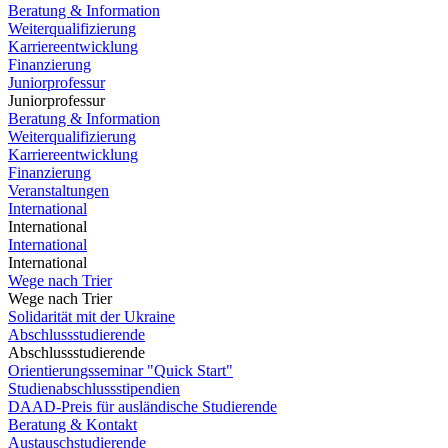
Beratung & Information
Weiterqualifizierung
Karriereentwicklung
Finanzierung
Juniorprofessur
Juniorprofessur
Beratung & Information
Weiterqualifizierung
Karriereentwicklung
Finanzierung
Veranstaltungen
International
International
International
International
Wege nach Trier
Wege nach Trier
Solidarität mit der Ukraine
Abschlussstudierende
Abschlussstudierende
Orientierungsseminar "Quick Start"
Studienabschlussstipendien
DAAD-Preis für ausländische Studierende
Beratung & Kontakt
Austauschstudierende