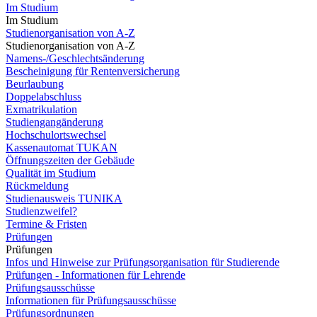
Im Studium
Im Studium
Studienorganisation von A-Z
Studienorganisation von A-Z
Namens-/Geschlechtsänderung
Bescheinigung für Rentenversicherung
Beurlaubung
Doppelabschluss
Exmatrikulation
Studiengangänderung
Hochschulortswechsel
Kassenautomat TUKAN
Öffnungszeiten der Gebäude
Qualität im Studium
Rückmeldung
Studienausweis TUNIKA
Studienzweifel?
Termine & Fristen
Prüfungen
Prüfungen
Infos und Hinweise zur Prüfungsorganisation für Studierende
Prüfungen - Informationen für Lehrende
Prüfungsausschüsse
Informationen für Prüfungsausschüsse
Prüfungsordnungen