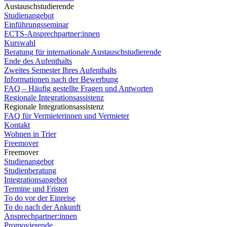
Austauschstudierende
Studienangebot
Einführungsseminar
ECTS-Ansprechpartner:innen
Kurswahl
Beratung für internationale Austauschstudierende
Ende des Aufenthalts
Zweites Semester Ihres Aufenthalts
Informationen nach der Bewerbung
FAQ – Häufig gestellte Fragen und Antworten
Regionale Integrationsassistenz
Regionale Integrationsassistenz
FAQ für Vermieterinnen und Vermieter
Kontakt
Wohnen in Trier
Freemover
Freemover
Studienangebot
Studienberatung
Integrationsangebot
Termine und Fristen
To do vor der Einreise
To do nach der Ankunft
Ansprechpartner:innen
Promovierende