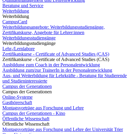
Qualitätsmanagement und Lehrentwicklung
Beratung und Service
Weiterbildung
Weiterbildung
CampusCard
Weiterbildungsangebote: Weiterbildungsstudiengänge,
Zertifikatskurse, Angebote für Lehrer:innen
Weiterbildungsstudiengänge
Weiterbildungsstudiengänge
Lehr-/Lernlabore
Zertifikatskurse - Certificate of Advanced Studies (CAS)
Zertifikatskurse - Certificate of Advanced Studies (CAS)
Ausbildung zum Coach in der Personalentwicklung
Ausbildung zum/zur TrainerIn in der Personalentwicklung
Aus- und Weiterbildung für Lehrkräfte - Beratung für Studierende
und Studieninteressierte
Campus der Generationen
Campus der Generationen
Online-Systeme
Gasthörerschaft
Montagsvorträge aus Forschung und Lehre
Campus der Generationen - Kino
Öffentliche Wissenschaft
Öffentliche Wissenschaft
Montagsvorträge aus Forschung und Lehre der Universität Trier